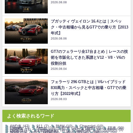
2026.08.08
ブガッティ ヴェイロン 16.4とは｜スペッ
ク・中古相場から見るGT7での乗り方【2013
年式】
2026.08.06
GT7のフェラーリ全17台まとめ｜レースの技
術を市販化してきた系譜とV12・V8・V6の
役割分担
2026.08.04
フェラーリ 296 GTBとは｜V6ハイブリッド
830馬力・スペックと中古相場・GT7での乗
り方【2022年式】
2026.08.03
よく検索されるワード
4WD車
(47)
911
(7)
BMW
(10)
Chevrolet
(10)
Corvette
(7)
Ferrari
(17)
FF車
(31)
Ford
(12)
FR車
(99)
HONDA
(15)
Lamborghini
(9)
MAZDA
(8)
MITSUBISHI
(9)
MR車
(44)
NA（自然吸気）
(129)
NISSAN
(26)