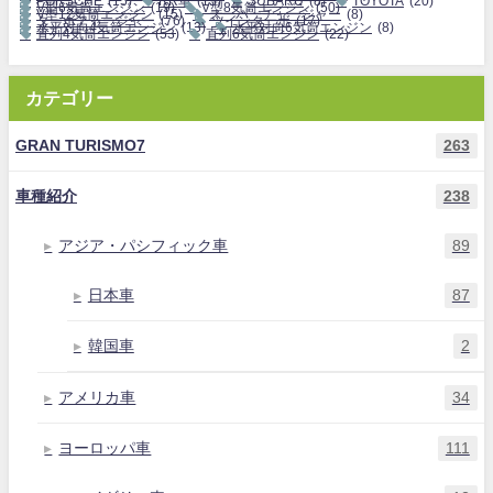
PORSCHE
(15)
RR車
(15)
SUBARU
(8)
TOYOTA
(20)
V型6気筒エンジン
(19)
V型8気筒エンジン
(50)
V型12気筒エンジン
(15)
スーパーチャージャー
(8)
ターボチャージャー
(76)
ツインターボ
(17)
水平対向4気筒エンジン
(13)
水平対向6気筒エンジン
(8)
直列4気筒エンジン
(53)
直列6気筒エンジン
(22)
カテゴリー
GRAN TURISMO7
263
車種紹介
238
アジア・パシフィック車
89
日本車
87
韓国車
2
アメリカ車
34
ヨーロッパ車
111