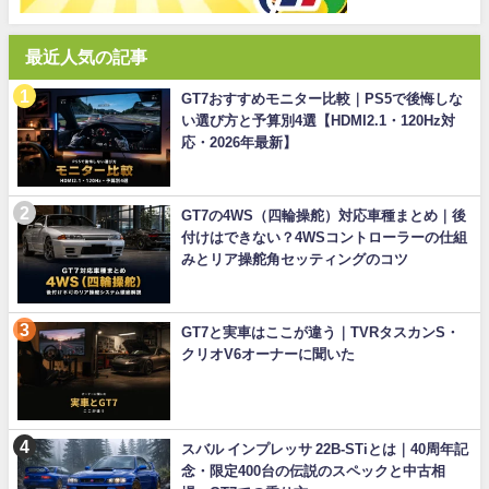
最近人気の記事
GT7おすすめモニター比較｜PS5で後悔しな
い選び方と予算別4選【HDMI2.1・120Hz対
応・2026年最新】
GT7の4WS（四輪操舵）対応車種まとめ｜後
付けはできない？4WSコントローラーの仕組
みとリア操舵角セッティングのコツ
GT7と実車はここが違う｜TVRタスカンS・
クリオV6オーナーに聞いた
スバル インプレッサ 22B-STiとは｜40周年記
念・限定400台の伝説のスペックと中古相