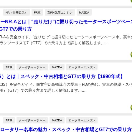
NA（自然吸気）
FR車
直列4気筒エンジン
MAZDA
ターNR-Aとは｜“走りだけ”に振り切ったモータースポーツベー
GT7での乗り方
NR-Aを完全ガイド。“走りだけ”に振り切ったモータースポーツベース車。実
ンツーリスモ7（GT7）での乗り方まで詳しく解説します。...
FR車
ターボチャージャー
MAZDA
ロータリーエンジン
FC3S）とは｜スペック・中古相場とGT7の乗り方【1990年式】
-X（FC3S）を完全ガイド。頭文字D 高橋涼介の愛車・FDの先代。実車の物語・
7（GT7）での乗り方まで詳しく解説します。...
FR車
ターボチャージャー
MAZDA
ロータリーエンジン
とは｜ロータリー名車の魅力・スペック・中古相場とGT7での乗り方