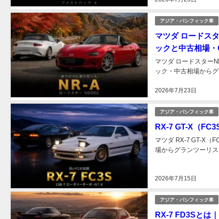
アジア・パシフィック車
マツダ ロードス
ックと中古相場・
マツダ ロードスター
ック・中古相場からグラ
2026年7月23日
アジア・パシフィック車
RX-7 GT-X（
マツダ RX-7 GT
場からグランツーリスモ
2026年7月15日
アジア・パシフィック車
RX-7 FD3S