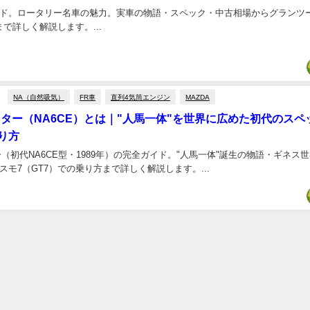
完全ガイド。ロータリー名車の魅力。実車の物語・スペック・中古相場からグランツ
まで詳しく解説します。...
NA（自然吸気）
FR車
直列4気筒エンジン
MAZDA
スター（NA6CE）とは｜"人馬一体"を世界に広めた初代のスペ
り方
（初代NA6CE型・1989年）の完全ガイド。"人馬一体"誕生の物語・ギネス
モ7（GT7）での乗り方まで詳しく解説します。...