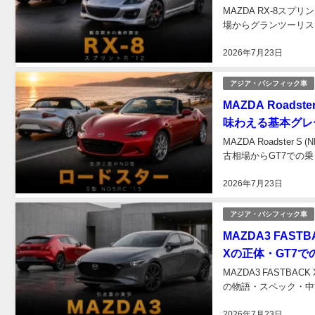
MAZDA RX-8ス
場からグランツーリスモ
2026年7月23日
アジア・パシフィック車
MAZDA Roads
味わえる基本グレ
MAZDA Roadste
古相場からGT7での乗
2026年7月23日
アジア・パシフィック車
MAZDA3 FASTB
Xの正体・GT7で
MAZDA3 FASTBAC
の物語・スペック・中
2026年7月23日