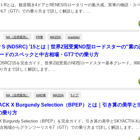
プリントRとは。観音開き4ドアとRENESISロータリーの集大成。実車の物語・
7（GT7）での乗り方まで詳しく解説します。...
NA（自然吸気）
FR車
MAZDA
roadster
ter S (ND5RC) '15とは｜世界2冠受賞ND型ロードスターの"素
ードのスペックと中古相場・GT7での乗り方
r S (ND5RC)'15を完全ガイド。世界2冠受賞のND型ロードスター基本グレード。9
り方まで詳しく解説します。...
NA（自然吸気）
4WD車
MAZDA
5ドア
ACK X Burgundy Selection（BPEP）とは｜引き算の美学とS
の乗り方
K X Burgundy Selection（BPEP）を完全ガイド。引き算の美学とSKYACTIV
古相場からグランツーリスモ7（GT7）での乗り方まで詳しく解説します。...