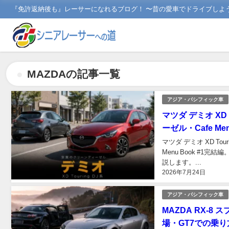
『免許返納後も』レーサーになれるブログ！ 〜昔の愛車でドライブしよ
MAZDAの記事一覧
アジア・パシフィック車
マツダ デミオ X
ーゼル・Cafe M
マツダ デミオ XD 
Menu Book #
説します。...
2026年7月24日
アジア・パシフィック車
MAZDA RX-
場・GT7での乗り