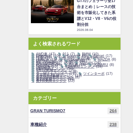
GT7のフェラーリ全17
台まとめ｜レースの技
術を市販化してきた系
譜とV12・V8・V6の役
割分担
2026.08.04
よく検索されるワード
4WD車
(47)
911
(7)
BMW
(10)
Chevrolet
(10)
Corvette
(7)
Ferrari
(17)
FF車
(31)
Ford
(12)
FR車
(99)
HONDA
(15)
Lamborghini
(9)
MAZDA
(8)
MITSUBISHI
(9)
MR車
(44)
NA（自然吸気）
(129)
NISSAN
(26)
PORSCHE
(15)
RR車
(15)
SUBARU
(8)
TOYOTA
(20)
V型6気筒エンジン
(19)
V型8気筒エンジン
(50)
V型12気筒エンジン
(15)
スーパーチャージャー
(8)
ターボチャージャー
(76)
ツインターボ
(17)
水平対向4気筒エンジン
(13)
水平対向6気筒エンジン
(8)
直列4気筒エンジン
(53)
直列6気筒エンジン
(22)
カテゴリー
GRAN TURISMO7
264
車種紹介
238