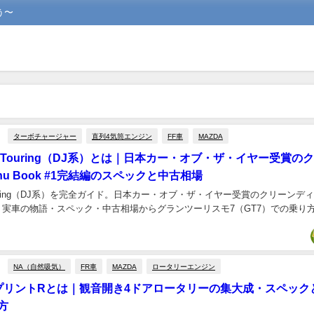
う〜
ターボチャージャー
直列4気筒エンジン
FF車
MAZDA
D Touring（DJ系）とは｜日本カー・オブ・ザ・イヤー受賞の
enu Book #1完結編のスペックと中古相場
Touring（DJ系）を完全ガイド。日本カー・オブ・ザ・イヤー受賞のクリーンディ
1完結編。実車の物語・スペック・中古相場からグランツーリスモ7（GT7）での乗
NA（自然吸気）
FR車
MAZDA
ロータリーエンジン
8 スプリントRとは｜観音開き4ドアロータリーの集大成・スペッ
方