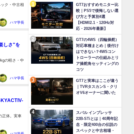
スペック・中古相
GT7おすすめモニター比
較｜PS5で後悔しない選
び方と予算別4選
ハマ学長
【HDMI2.1・120Hz対
応・2026年最新】
GT7の4WS（四輪操舵）
の楽しさ"を
対応車種まとめ｜後付け
はできない？4WSコン
トローラーの仕組みとリ
90kgの軽さ・中
ア操舵角セッティングの
コツ
ハマ学長
GT7と実車はここが違う
｜TVRタスカンS・クリ
オV6オーナーに聞いた
KYACTIV-
スバル インプレッサ
-Xの正体。実車
22B-STiとは｜40周年記
念・限定400台の伝説の
スペックと中古相場・
ハマ学長