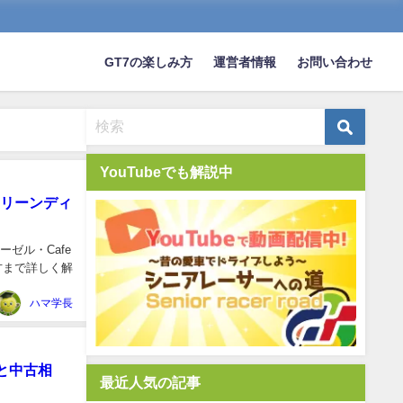
GT7の楽しみ方
運営者情報
お問い合わせ
YouTubeでも解説中
クリーンディ
ーゼル・Cafe
り方まで詳しく解
ハマ学長
クと中古相
最近人気の記事