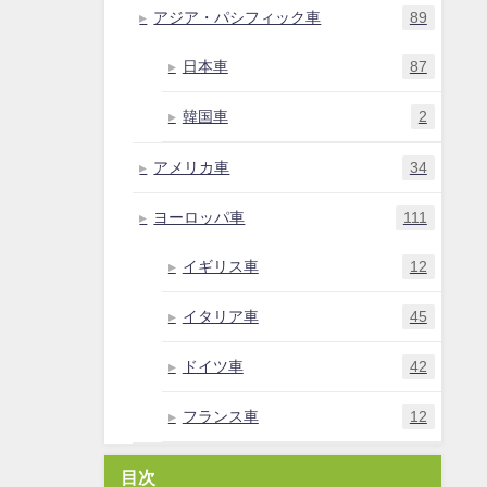
アジア・パシフィック車
89
日本車
87
韓国車
2
アメリカ車
34
ヨーロッパ車
111
イギリス車
12
イタリア車
45
ドイツ車
42
フランス車
12
目次