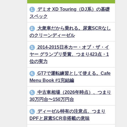
デミオ XD Touring（DJ系）の基礎
1.
スペック
大衆車だから乗れる。尿素SCRなし
2.
のクリーンディーゼル
2014-2015日本カー・オブ・ザ・イ
3.
ヤー グランプリ受賞、つまり423点・1
位の実力
GT7で運転練習として使える。Cafe
4.
Menu Book #1完結編
中古車相場（2026年時点）、つまり
5.
30万円台〜150万円台
ディーゼル特有の注意点、つまり
6.
DPFと尿素SCR非搭載の意味