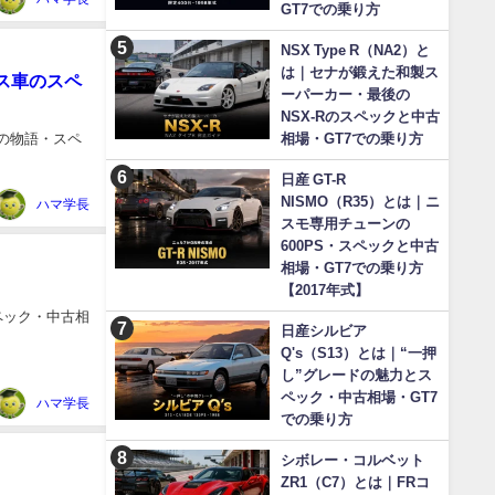
GT7での乗り方
NSX Type R（NA2）と
は｜セナが鍛えた和製ス
ス車のスペ
ーパーカー・最後の
NSX-Rのスペックと中古
車の物語・スペ
相場・GT7での乗り方
日産 GT-R
NISMO（R35）とは｜ニ
ハマ学長
スモ専用チューンの
600PS・スペックと中古
相場・GT7での乗り方
【2017年式】
スペック・中古相
日産シルビア
Q's（S13）とは｜“一押
し”グレードの魅力とス
ペック・中古相場・GT7
ハマ学長
での乗り方
シボレー・コルベット
ZR1（C7）とは｜FRコ