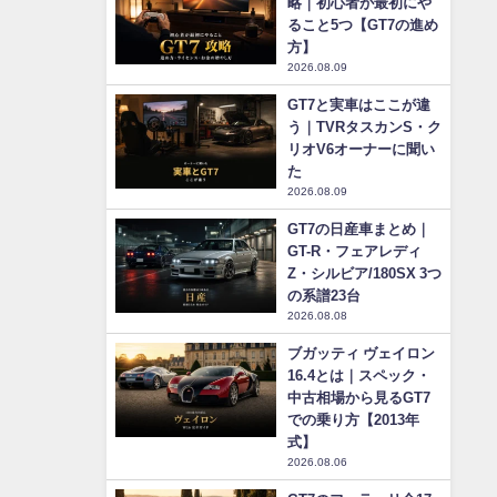
略｜初心者が最初にや
ること5つ【GT7の進め
方】
2026.08.09
GT7と実車はここが違
う｜TVRタスカンS・ク
リオV6オーナーに聞い
た
2026.08.09
GT7の日産車まとめ｜
GT-R・フェアレディ
Z・シルビア/180SX 3つ
の系譜23台
2026.08.08
ブガッティ ヴェイロン
16.4とは｜スペック・
中古相場から見るGT7
での乗り方【2013年
式】
2026.08.06