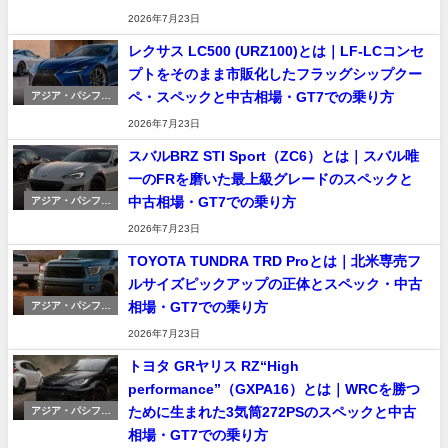
2026年7月23日
レクサス LC500 (URZ100)とは｜LF-LCコンセ
プトをそのまま市販化したフラッグシップクー
ペ・スペックと中古相場・GT7での乗り方
アジア・パシフィ
ック車
2026年7月23日
スバルBRZ STI Sport（ZC6）とは｜スバル唯
一のFRを磨いた最上級グレードのスペックと
中古相場・GT7での乗り方
アジア・パシフィ
ック車
2026年7月23日
TOYOTA TUNDRA TRD Proとは｜北米専売フ
ルサイズピックアップの正体とスペック・中古
相場・GT7での乗り方
アジア・パシフィ
ック車
2026年7月23日
トヨタ GRヤリス RZ“High
performance”（GXPA16）とは｜WRCを勝つ
ために生まれた3気筒272PSのスペックと中古
アジア・パシフィ
ック車
相場・GT7での乗り方