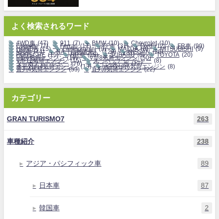
よく検索されるワード
4WD車
(47)
911
(7)
BMW
(10)
Chevrolet
(10)
Corvette
(7)
Ferrari
(17)
FF車
(31)
Ford
(12)
FR車
(99)
HONDA
(15)
Lamborghini
(9)
MAZDA
(8)
MITSUBISHI
(9)
MR車
(44)
NA（自然吸気）
(129)
NISSAN
(26)
PORSCHE
(15)
RR車
(15)
SUBARU
(8)
TOYOTA
(20)
V型6気筒エンジン
(19)
V型8気筒エンジン
(50)
V型12気筒エンジン
(15)
スーパーチャージャー
(8)
ターボチャージャー
(76)
ツインターボ
(17)
水平対向4気筒エンジン
(13)
水平対向6気筒エンジン
(8)
直列4気筒エンジン
(53)
直列6気筒エンジン
(22)
カテゴリー
GRAN TURISMO7
263
車種紹介
238
アジア・パシフィック車
89
日本車
87
韓国車
2