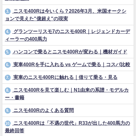
ニスモ400Rは今いくら？2026年3月、米国オークシ
3.
ョンで見えた"億超え"の現実
グランツーリスモ7のニスモ400R｜レジェンドカーデ
4.
ィーラーの400馬力
ハンコンで乗るとニスモ400Rが変わる｜機材ガイド
5.
実車400Rを手に入れる vs ゲームで乗る｜コスパ比較
6.
実車のニスモ400Rに触れる｜借りて乗る・見る
7.
ニスモ400Rを見て楽しむ｜N1由来の系譜・モデルカ
8.
ー・書籍
ニスモ400Rのよくある質問
9.
ニスモ400Rは「不遇の世代」R33が出した400馬力の
10.
最終回答