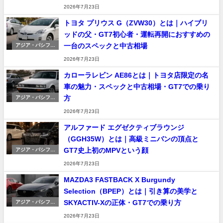
2026年7月23日
トヨタ プリウス G（ZVW30）とは｜ハイブリ
ッドの父・GT7初心者・運転再開におすすめの
一台のスペックと中古相場
アジア・パシフィ
ック車
2026年7月23日
カローラレビン AE86とは｜トヨタ店限定の名
車の魅力・スペックと中古相場・GT7での乗り
方
アジア・パシフィ
ック車
2026年7月23日
アルファード エグゼクティブラウンジ
（GGH35W）とは｜高級ミニバンの頂点と
GT7史上初のMPVという顔
アジア・パシフィ
ック車
2026年7月23日
MAZDA3 FASTBACK X Burgundy
Selection（BPEP）とは｜引き算の美学と
SKYACTIV-Xの正体・GT7での乗り方
アジア・パシフィ
ック車
2026年7月23日