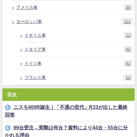
アメリカ車
34
ヨーロッパ車
111
イギリス車
12
イタリア車
45
ドイツ車
42
フランス車
12
目次
ニスモ400R誕生｜「不遇の世代」R33が出した最終
1.
回答
99台受注→実際は何台？資料により44台・55台に分
2.
かれる理由