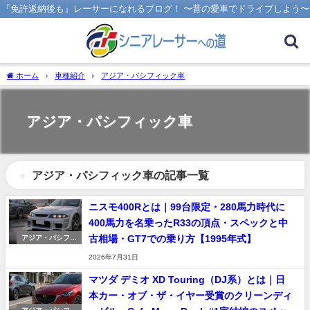
『免許返納後も』レーサーになれるブログ！ 〜昔の愛車でドライブしよう〜
ホーム
車種紹介
アジア・パシフィック車
アジア・パシフィック車
アジア・パシフィック車の記事一覧
ニスモ400Rとは｜99台限定・280馬力時代に
400馬力を名乗ったR33の頂点・スペックと中
古相場・GT7での乗り方【1995年式】
アジア・パシフィ
ック車
2026年7月31日
マツダ デミオ XD Touring（DJ系）とは｜日
本カー・オブ・ザ・イヤー受賞のクリーンディ