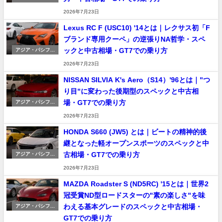
ック車
2026年7月23日
Lexus RC F (USC10) '14とは｜レクサス初「F
ブランド専用クーペ」の逆張りNA哲学・スペ
ックと中古相場・GT7での乗り方
アジア・パシフィ
ック車
2026年7月23日
NISSAN SILVIA K's Aero（S14）'96とは｜"つ
り目"に変わった後期型のスペックと中古相
場・GT7での乗り方
アジア・パシフィ
ック車
2026年7月23日
HONDA S660 (JW5) とは｜ビートの精神的後
継となった軽オープンスポーツのスペックと中
古相場・GT7での乗り方
アジア・パシフィ
ック車
2026年7月23日
MAZDA Roadster S (ND5RC) '15とは｜世界2
冠受賞ND型ロードスターの"素の楽しさ"を味
わえる基本グレードのスペックと中古相場・
アジア・パシフィ
ック車
GT7での乗り方