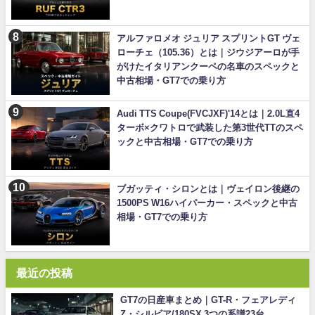
アルファロメオ ジュリア スプリントGT ヴェ
ローチェ（105.36）とは｜ジウジアーロが手
がけたイタリアンクーペの名車のスペックと
中古相場・GT7での乗り方
Audi TTS Coupe(FVCJXF)'14とは｜2.0L直4
ターボ×クワトロで武装した第3世代TTのスペ
ックと中古相場・GT7での乗り方
ブガッティ・シロンとは｜ヴェイロン後継の
1500PS W16ハイパーカー・スペックと中古
相場・GT7での乗り方
最近の投稿
GT7の日産車まとめ｜GT-R・フェアレディ
Z・シルビア/180SX 3つの系譜23台