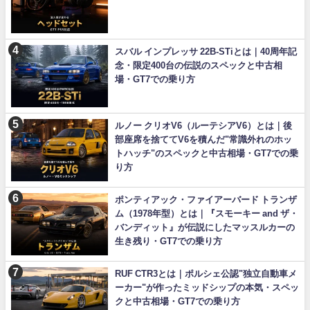
スバル インプレッサ 22B-STiとは｜40周年記
念・限定400台の伝説のスペックと中古相
場・GT7での乗り方
ルノー クリオV6（ルーテシアV6）とは｜後
部座席を捨ててV6を積んだ"常識外れのホッ
トハッチ"のスペックと中古相場・GT7での乗
り方
ポンティアック・ファイアーバード トランザ
ム（1978年型）とは｜『スモーキー and ザ・
バンディット』が伝説にしたマッスルカーの
生き残り・GT7での乗り方
RUF CTR3とは｜ポルシェ公認"独立自動車メ
ーカー"が作ったミッドシップの本気・スペッ
クと中古相場・GT7での乗り方