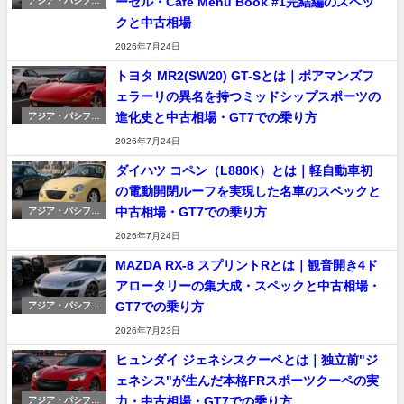
ーゼル・Cafe Menu Book #1完結編のスペッ
アジア・パシフィ
ック車
クと中古相場
2026年7月24日
トヨタ MR2(SW20) GT-Sとは｜ポアマンズフ
ェラーリの異名を持つミッドシップスポーツの
進化史と中古相場・GT7での乗り方
アジア・パシフィ
ック車
2026年7月24日
ダイハツ コペン（L880K）とは｜軽自動車初
の電動開閉ルーフを実現した名車のスペックと
中古相場・GT7での乗り方
アジア・パシフィ
ック車
2026年7月24日
MAZDA RX-8 スプリントRとは｜観音開き4ド
アロータリーの集大成・スペックと中古相場・
GT7での乗り方
アジア・パシフィ
ック車
2026年7月23日
ヒュンダイ ジェネシスクーペとは｜独立前"ジ
ェネシス"が生んだ本格FRスポーツクーペの実
力・中古相場・GT7での乗り方
アジア・パシフィ