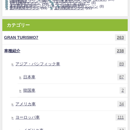
V型6気筒エンジン
(19)
V型8気筒エンジン
(50)
V型12気筒エンジン
(15)
スーパーチャージャー
(8)
ターボチャージャー
(76)
ツインターボ
(17)
水平対向4気筒エンジン
(13)
水平対向6気筒エンジン
(8)
直列4気筒エンジン
(53)
直列6気筒エンジン
(22)
カテゴリー
GRAN TURISMO7
263
車種紹介
238
アジア・パシフィック車
89
日本車
87
韓国車
2
アメリカ車
34
ヨーロッパ車
111