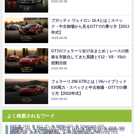
2026.08.08
ブガッティ ヴェイロン 16.4とは｜スペッ
ク・中古相場から見るGT7での乗り方【2013
年式】
2026.08.06
GT7のフェラーリ全17台まとめ｜レースの技
術を市販化してきた系譜とV12・V8・V6の
役割分担
2026.08.04
フェラーリ 296 GTBとは｜V6ハイブリッド
830馬力・スペックと中古相場・GT7での乗
り方【2022年式】
2026.08.03
よく検索されるワード
4WD車
(47)
911
(7)
BMW
(10)
Chevrolet
(10)
Corvette
(7)
Ferrari
(17)
FF車
(31)
Ford
(12)
FR車
(99)
HONDA
(15)
Lamborghini
(9)
MAZDA
(8)
MITSUBISHI
(9)
MR車
(44)
NA（自然吸気）
(129)
NISSAN
(26)
PORSCHE
(15)
RR車
(15)
SUBARU
(8)
TOYOTA
(20)