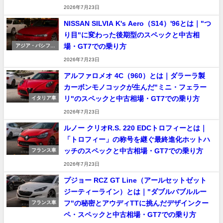
2026年7月23日
NISSAN SILVIA K's Aero（S14）'96とは｜"つ
り目"に変わった後期型のスペックと中古相
場・GT7での乗り方
アジア・パシフィ
ック車
2026年7月23日
アルファロメオ 4C（960）とは｜ダラーラ製
カーボンモノコックが生んだ"ミニ・フェラー
リ"のスペックと中古相場・GT7での乗り方
イタリア車
2026年7月23日
ルノー クリオR.S. 220 EDCトロフィーとは｜
「トロフィー」の称号を継ぐ最終進化ホットハ
ッチのスペックと中古相場・GT7での乗り方
フランス車
2026年7月23日
プジョー RCZ GT Line（アールセットゼット
ジーティーライン）とは｜"ダブルバブルルー
フ"の秘密とアウディTTに挑んだデザインクー
フランス車
ペ・スペックと中古相場・GT7での乗り方