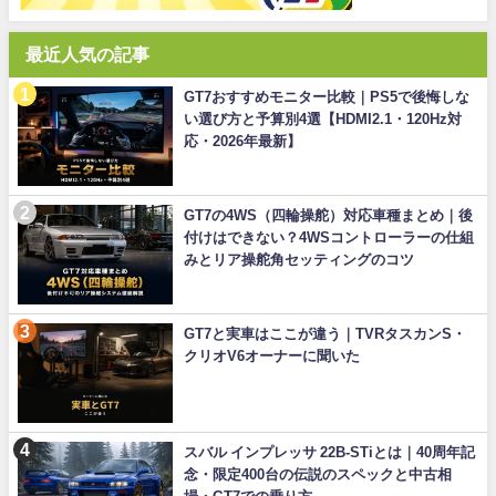
最近人気の記事
GT7おすすめモニター比較｜PS5で後悔しな
い選び方と予算別4選【HDMI2.1・120Hz対
応・2026年最新】
GT7の4WS（四輪操舵）対応車種まとめ｜後
付けはできない？4WSコントローラーの仕組
みとリア操舵角セッティングのコツ
GT7と実車はここが違う｜TVRタスカンS・
クリオV6オーナーに聞いた
スバル インプレッサ 22B-STiとは｜40周年記
念・限定400台の伝説のスペックと中古相