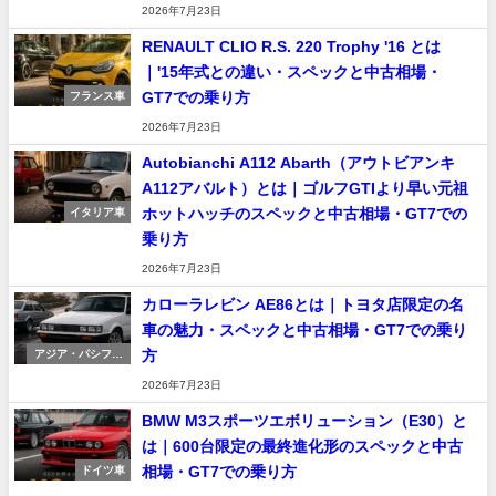
2026年7月23日
RENAULT CLIO R.S. 220 Trophy '16 とは
｜'15年式との違い・スペックと中古相場・
GT7での乗り方
フランス車
2026年7月23日
Autobianchi A112 Abarth（アウトビアンキ
A112アバルト）とは｜ゴルフGTIより早い元祖
ホットハッチのスペックと中古相場・GT7での
イタリア車
乗り方
2026年7月23日
カローラレビン AE86とは｜トヨタ店限定の名
車の魅力・スペックと中古相場・GT7での乗り
方
アジア・パシフィ
ック車
2026年7月23日
BMW M3スポーツエボリューション（E30）と
は｜600台限定の最終進化形のスペックと中古
相場・GT7での乗り方
ドイツ車