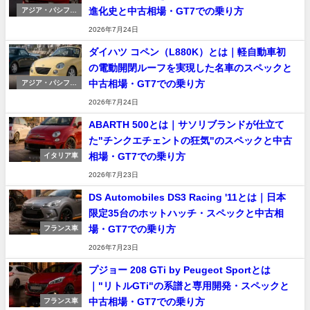
進化史と中古相場・GT7での乗り方
アジア・パシフィ
ック車
2026年7月24日
ダイハツ コペン（L880K）とは｜軽自動車初
の電動開閉ルーフを実現した名車のスペックと
中古相場・GT7での乗り方
アジア・パシフィ
ック車
2026年7月24日
ABARTH 500とは｜サソリブランドが仕立て
た"チンクエチェントの狂気"のスペックと中古
相場・GT7での乗り方
イタリア車
2026年7月23日
DS Automobiles DS3 Racing '11とは｜日本
限定35台のホットハッチ・スペックと中古相
場・GT7での乗り方
フランス車
2026年7月23日
プジョー 208 GTi by Peugeot Sportとは
｜"リトルGTi"の系譜と専用開発・スペックと
中古相場・GT7での乗り方
フランス車