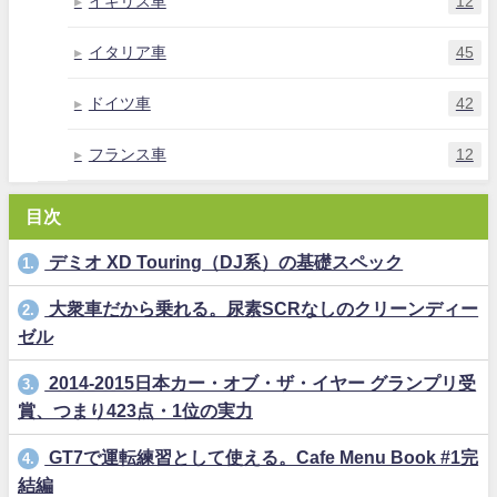
イギリス車
12
イタリア車
45
ドイツ車
42
フランス車
12
目次
デミオ XD Touring（DJ系）の基礎スペック
1.
大衆車だから乗れる。尿素SCRなしのクリーンディー
2.
ゼル
2014-2015日本カー・オブ・ザ・イヤー グランプリ受
3.
賞、つまり423点・1位の実力
GT7で運転練習として使える。Cafe Menu Book #1完
4.
結編