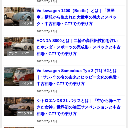
2026年7月23日
Volkswagen 1200（Beetle）とは｜「国民
車」構想から生まれた大衆車の魅力とスペッ
ク・中古相場・GT7での乗り方
ドイツ車
2026年7月23日
HONDA S800とは｜二輪の高回転技術を注い
だホンダ・スポーツの完成形・スペックと中古
相場・GT7での乗り方
アジア・パシフィ
ック車
2026年7月23日
Volkswagen Sambabus Typ 2 (T1) '62とは
｜“サンバ”の名の由来とヒッピー文化の象徴・
中古相場・GT7での乗り方
ドイツ車
2026年7月23日
シトロエンDS 21 パラスとは｜「空から降って
きた女神」世界初の油圧サスペンションと中古
相場・GT7での乗り方
フランス車
2026年7月23日