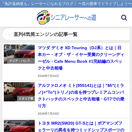
『免許返納後も』レーサーになれるブログ！ 〜昔の愛車でドライブしよう〜
直列4気筒エンジンの記事一覧
マツダ デミオ XD Touring（DJ系）とは｜日
本カー・オブ・ザ・イヤー受賞のクリーンディ
ーゼル・Cafe Menu Book #1完結編のスペッ
アジア・パシフィ
ック車
クと中古相場
2026年7月24日
アルファロメオ ミト(955141)とは｜"Mi"(ミラ
ノ)+"To"(トリノ)の名を持つプレミアムコンパ
クトハッチのスペックと中古相場・GT7での乗
イタリア車
り方
2026年7月24日
トヨタ MR2(SW20) GT-Sとは｜ポアマンズフ
ェラーリの異名を持つミッドシップスポーツの