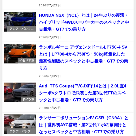
ック車
2026年7月22日
HONDA NSX（NC1）とは｜24年ぶりの復活・
ハイブリッド4WDスーパーカーのスペックと中
古相場・GT7での乗り方
アジア・パシフィ
ック車
2026年7月22日
ランボルギーニ アヴェンタドールLP750-4 SV
とは｜LP700-4から750PS・50kg軽量化した
最高性能版のスペックと中古相場・GT7での乗
イタリア車
り方
2026年7月22日
Audi TTS Coupe(FVCJXF)'14とは｜2.0L直4
ターボ×クワトロで武装した第3世代TTのスペ
ックと中古相場・GT7での乗り方
ドイツ車
2026年7月22日
ランサーエボリューションIV GSR（CN9A）と
は｜世界初AYC搭載・第2世代エボの幕開けと
なったスペックと中古相場・GT7での乗り方
アジア・パシフィ
ック車