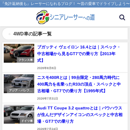
『免許返納後も』レーサーになれるブログ！ 〜昔の愛車でドライブしよう〜
4WD車の記事一覧
ブガッティ ヴェイロン 16.4とは｜スペック・
中古相場から見るGT7での乗り方【2013年
式】
フランス車
2026年8月6日
ニスモ400Rとは｜99台限定・280馬力時代に
400馬力を名乗ったR33の頂点・スペックと中
古相場・GT7での乗り方【1995年式】
アジア・パシフィ
ック車
2026年7月31日
Audi TT Coupe 3.2 quattroとは｜バウハウス
が生んだデザインアイコンのスペックと中古相
場・GT7での乗り方
ドイツ車
2026年7月24日