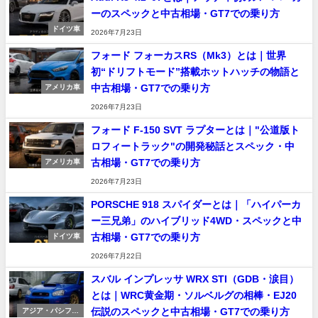
ーのスペックと中古相場・GT7での乗り方
ドイツ車
2026年7月23日
フォード フォーカスRS（Mk3）とは｜世界
初“ドリフトモード”搭載ホットハッチの物語と
中古相場・GT7での乗り方
アメリカ車
2026年7月23日
フォード F-150 SVT ラプターとは｜"公道版ト
ロフィートラック"の開発秘話とスペック・中
古相場・GT7での乗り方
アメリカ車
2026年7月23日
PORSCHE 918 スパイダーとは｜「ハイパーカ
ー三兄弟」のハイブリッド4WD・スペックと中
古相場・GT7での乗り方
ドイツ車
2026年7月22日
スバル インプレッサ WRX STI（GDB・涙目）
とは｜WRC黄金期・ソルベルグの相棒・EJ20
伝説のスペックと中古相場・GT7での乗り方
アジア・パシフィ