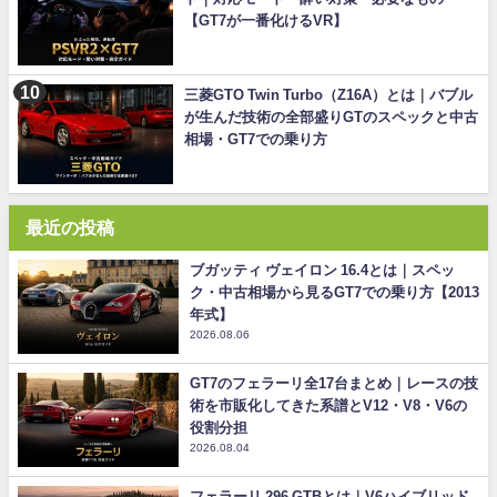
【GT7が一番化けるVR】
三菱GTO Twin Turbo（Z16A）とは｜バブル
が生んだ技術の全部盛りGTのスペックと中古
相場・GT7での乗り方
最近の投稿
ブガッティ ヴェイロン 16.4とは｜スペッ
ク・中古相場から見るGT7での乗り方【2013
年式】
2026.08.06
GT7のフェラーリ全17台まとめ｜レースの技
術を市販化してきた系譜とV12・V8・V6の
役割分担
2026.08.04
フェラーリ 296 GTBとは｜V6ハイブリッド