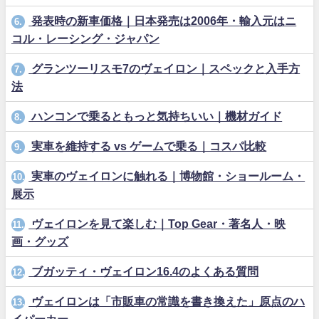
発表時の新車価格｜日本発売は2006年・輸入元はニ
6.
コル・レーシング・ジャパン
グランツーリスモ7のヴェイロン｜スペックと入手方
7.
法
ハンコンで乗るともっと気持ちいい｜機材ガイド
8.
実車を維持する vs ゲームで乗る｜コスパ比較
9.
実車のヴェイロンに触れる｜博物館・ショールーム・
10.
展示
ヴェイロンを見て楽しむ｜Top Gear・著名人・映
11.
画・グッズ
ブガッティ・ヴェイロン16.4のよくある質問
12.
ヴェイロンは「市販車の常識を書き換えた」原点のハ
13.