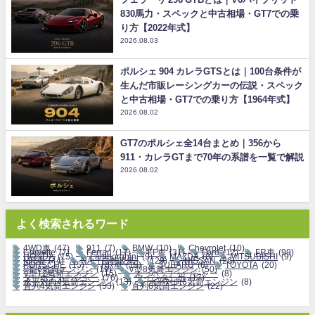
830馬力・スペックと中古相場・GT7での乗
り方【2022年式】
2026.08.03
ポルシェ 904 カレラGTSとは｜100台条件が
生んだ市販レーシングカーの伝説・スペック
と中古相場・GT7での乗り方【1964年式】
2026.08.02
GT7のポルシェ全14台まとめ｜356から
911・カレラGTまで70年の系譜を一覧で解説
2026.08.02
よく検索されるワード
4WD車
(47)
911
(7)
BMW
(10)
Chevrolet
(10)
Corvette
(7)
Ferrari
(17)
FF車
(31)
Ford
(12)
FR車
(99)
HONDA
(15)
Lamborghini
(9)
MAZDA
(8)
MITSUBISHI
(9)
MR車
(44)
NA（自然吸気）
(129)
NISSAN
(26)
PORSCHE
(15)
RR車
(15)
SUBARU
(8)
TOYOTA
(20)
V型6気筒エンジン
(19)
V型8気筒エンジン
(50)
V型12気筒エンジン
(15)
スーパーチャージャー
(8)
ターボチャージャー
(76)
ツインターボ
(17)
水平対向4気筒エンジン
(13)
水平対向6気筒エンジン
(8)
直列4気筒エンジン
(53)
直列6気筒エンジン
(22)