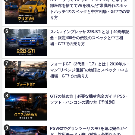
部座席を捨ててV6を積んだ"常識外れのホッ
トハッチ"のスペックと中古相場・GT7での乗
り方
スバル インプレッサ 22B-STiとは｜40周年記
念・限定400台の伝説のスペックと中古相
場・GT7での乗り方
フォードGT（2代目・'17）とは｜2016年ル・
マン"リベンジ優勝"の物語とスペック・中古
相場・GT7での乗り方
GT7の始め方｜必要な機材完全ガイド PS5・
ソフト・ハンコンの選び方【予算別】
PSVR2でグランツーリスモ7を遊ぶ完全ガイ
ド｜対応モード・酔い対策・必要なもの