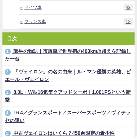
ドイツ車
42
フランス車
12
目次
誕生の物語｜市販車で世界初の400km/h超えを記録し
1.
た一台
「ヴェイロン」の名の由来｜ル・マン優勝の英雄、ピ
2.
エール・ヴェイロン
8.0L・W型16気筒クアッドターボ｜1,001PSという衝
3.
撃
16.4／グランスポート／スーパースポーツ／ヴィテッ
4.
セの違い
中古ヴェイロンはいくら？450台限定の希少性
5.