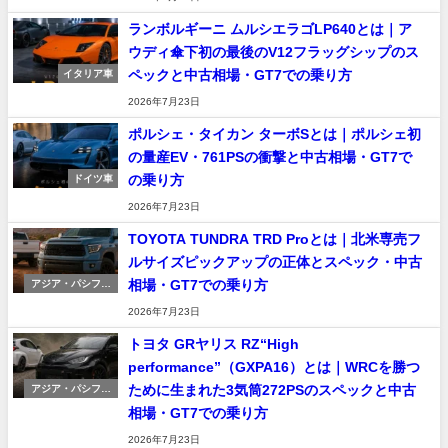
ランボルギーニ ムルシエラゴLP640とは｜ア
ウディ傘下初の最後のV12フラッグシップのス
ペックと中古相場・GT7での乗り方
イタリア車
2026年7月23日
ポルシェ・タイカン ターボSとは｜ポルシェ初
の量産EV・761PSの衝撃と中古相場・GT7で
の乗り方
ドイツ車
2026年7月23日
TOYOTA TUNDRA TRD Proとは｜北米専売フ
ルサイズピックアップの正体とスペック・中古
相場・GT7での乗り方
アジア・パシフィ
ック車
2026年7月23日
トヨタ GRヤリス RZ“High
performance”（GXPA16）とは｜WRCを勝つ
ために生まれた3気筒272PSのスペックと中古
アジア・パシフィ
ック車
相場・GT7での乗り方
2026年7月23日