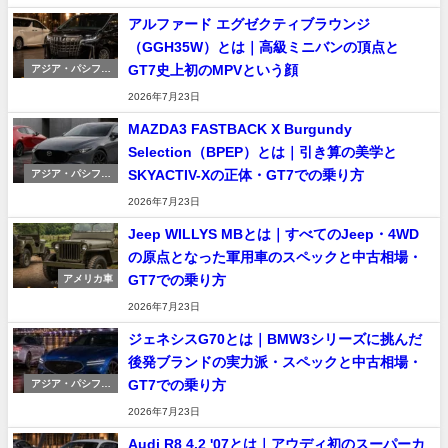
アルファード エグゼクティブラウンジ
（GGH35W）とは｜高級ミニバンの頂点と
GT7史上初のMPVという顔
アジア・パシフィ
ック車
2026年7月23日
MAZDA3 FASTBACK X Burgundy
Selection（BPEP）とは｜引き算の美学と
SKYACTIV-Xの正体・GT7での乗り方
アジア・パシフィ
ック車
2026年7月23日
Jeep WILLYS MBとは｜すべてのJeep・4WD
の原点となった軍用車のスペックと中古相場・
GT7での乗り方
アメリカ車
2026年7月23日
ジェネシスG70とは｜BMW3シリーズに挑んだ
後発ブランドの実力派・スペックと中古相場・
GT7での乗り方
アジア・パシフィ
ック車
2026年7月23日
Audi R8 4.2 '07とは｜アウディ初のスーパーカ