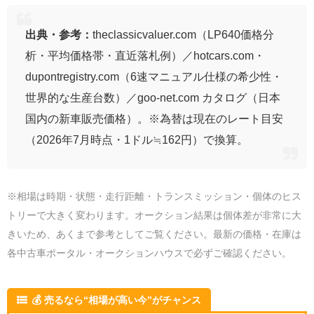
出典・参考：
theclassicvaluer.com（LP640価格分
析・平均価格帯・直近落札例）／hotcars.com・
dupontregistry.com（6速マニュアル仕様の希少性・
世界的な生産台数）／goo-net.com カタログ（日本
国内の新車販売価格）。※為替は現在のレート目安
（2026年7月時点・1ドル≒162円）で換算。
※相場は時期・状態・走行距離・トランスミッション・個体のヒス
トリーで大きく変わります。オークション結果は個体差が非常に大
きいため、あくまで参考としてご覧ください。最新の価格・在庫は
各中古車ポータル・オークションハウスで必ずご確認ください。
💰 売るなら“相場が高い今”がチャンス