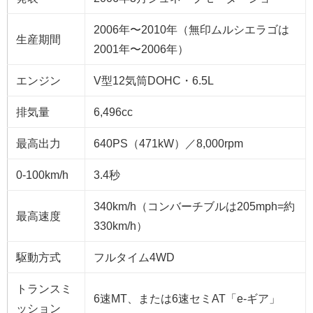
2006年〜2010年（無印ムルシエラゴは
生産期間
2001年〜2006年）
エンジン
V型12気筒DOHC・6.5L
排気量
6,496cc
最高出力
640PS（471kW）／8,000rpm
0-100km/h
3.4秒
340km/h（コンバーチブルは205mph=約
最高速度
330km/h）
駆動方式
フルタイム4WD
トランスミ
6速MT、または6速セミAT「e-ギア」
ッション