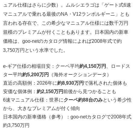
ュアル仕様はさらに少数）。ムルシエラゴは「ゲート式6速
マニュアルで乗れる最後のNA・V12ランボルギーニ」とも
言われる存在で、この希少なマニュアル仕様には数千万円
規模のプレミアムが付くこともあります。日本国内の新車
価格は、goo-netのカタログ情報によれば2008年式で約
3,750万円という水準でした。
e-ギア仕様の相場目安：クーペ平均
約4,150万円
、ロードス
ター平均
約5,200万円
（海外オークションデータ）
直近の高額例：2026年に
約8,930万円
で落札された個体も
安価な個体例：
約2,150万円
前後から見つかることも
6速マニュアル仕様：世界に
クーペ約88台のみ
という希少性
から、大きなプレミアムが付く傾向
日本国内の新車価格（参考）：goo-netカタログで2008年式
約3,750万円