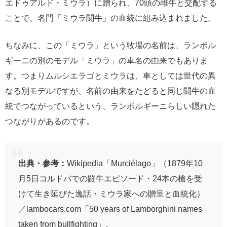
エドゥアルド・ミウラ）に贈られ、70頭の雌牛と交配する
ことで、名門「ミウラ闘牛」の血統に組み込まれました。
ちなみに、この「ミウラ」という牧場の名前は、ランボル
ギーニの別のモデル「ミウラ」の車名の由来でもありま
す。つまりムルシエラゴとミウラは、車としては世代の異
なる別モデルですが、名前の由来をたどると同じ闘牛の血
統でつながっているという、ランボルギーニらしい隠れた
つながりがあるのです。
出典・参考：
Wikipedia「Murciélago」（1879年10
月5日コルドバでの闘牛エピソード・24本の槍を受
けて生き延びた逸話・ミウラ家への贈呈と血統化）
／lambocars.com「50 years of Lamborghini names
taken from bullfighting」。