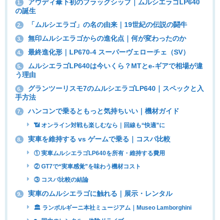
アウディ傘下初のフラッグシップ｜ムルシエラゴLP640
1.
の誕生
「ムルシエラゴ」の名の由来｜19世紀の伝説の闘牛
2.
無印ムルシエラゴからの進化点｜何が変わったのか
3.
最終進化形｜LP670-4 スーパーヴェローチェ（SV）
4.
ムルシエラゴLP640は今いくら？MTとe-ギアで相場が違
5.
う理由
グランツーリスモ7のムルシエラゴLP640｜スペックと入
6.
手方法
ハンコンで乗るともっと気持ちいい｜機材ガイド
7.
📶 オンライン対戦も楽しむなら｜回線も“快適”に
実車を維持する vs ゲームで乗る｜コスパ比較
8.
① 実車ムルシエラゴLP640を所有・維持する費用
② GT7で“実車感覚”を味わう機材コスト
③ コスパ比較の結論
実車のムルシエラゴに触れる｜展示・レンタル
9.
🏛 ランボルギーニ本社ミュージアム｜Museo Lamborghini