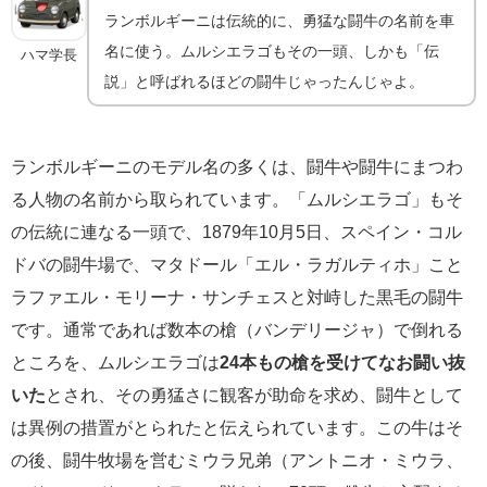
ランボルギーニは伝統的に、勇猛な闘牛の名前を車
名に使う。ムルシエラゴもその一頭、しかも「伝
ハマ学長
説」と呼ばれるほどの闘牛じゃったんじゃよ。
ランボルギーニのモデル名の多くは、闘牛や闘牛にまつわ
る人物の名前から取られています。「ムルシエラゴ」もそ
の伝統に連なる一頭で、1879年10月5日、スペイン・コル
ドバの闘牛場で、マタドール「エル・ラガルティホ」こと
ラファエル・モリーナ・サンチェスと対峙した黒毛の闘牛
です。通常であれば数本の槍（バンデリージャ）で倒れる
ところを、ムルシエラゴは
24本もの槍を受けてなお闘い抜
いた
とされ、その勇猛さに観客が助命を求め、闘牛として
は異例の措置がとられたと伝えられています。この牛はそ
の後、闘牛牧場を営むミウラ兄弟（アントニオ・ミウラ、