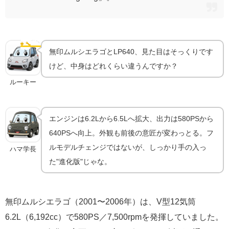
無印ムルシエラゴからの進化点｜何が変わったのか
👨‍🔧
LP640の進化
無印ムルシエラゴとLP640、見た目はそっくりです
けど、中身はどれくらい違うんですか？
ルーキー
エンジンは6.2Lから6.5Lへ拡大、出力は580PSから
640PSへ向上。外観も前後の意匠が変わっとる。フ
ルモデルチェンジではないが、しっかり手の入っ
ハマ学長
た"進化版"じゃな。
無印ムルシエラゴ（2001〜2006年）は、V型12気筒
6.2L（6,192cc）で580PS／7,500rpmを発揮していました。