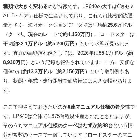
種類で大きく変わる
のが特徴です。LP640の大半は6速セミ
AT「e-ギア」仕様で生産されており、これらは比較的流通
量が多く、海外オークションデータでは平均
約25.6万ドル
（クーペ、現在のレートで約4,150万円）
、ロードスターは
平均
約32.1万ドル（約5,200万円）
という水準が見られま
す。直近の高額落札例としては、2026年に
55.1万ドル（約
8,930万円）
という記録も報告されています。一方、安価な
個体では
約13.3万ドル（約2,150万円）
という取引例もあ
り、状態・年式・走行距離で価格帯には大きな幅がありま
す。
ここで押さえておきたいのが
6速マニュアル仕様の希少性
で
す。LP640は全体で1,675台程度生産されたとされますが、
そのうち
マニュアル仕様のクーペはわずか約88台
という情
報が複数のソースで一致しています（ロードスターのマニ