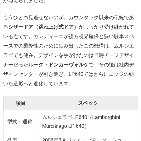
が与えられました。
もうひとつ見逃せないのが、カウンタック以来の伝統であ
る
シザードア（跳ね上げ式ドア）
がしっかり受け継がれて
いる点です。ガンディーニが後方視界確保と狭い駐車スペ
ースでの乗降性のために生み出したこの機構は、ムルシエ
ラゴでも健在。デザインを手がけたのは当時チーフデザイ
ナーだった
ルーク・ドンカーヴォルケ
で、その後は社内デ
ザインセンターが引き継ぎ、LP640ではさらにエッジの効
いた造形へと進化しています。
項目
スペック
ムルシエラゴLP640（Lamborghini
型式・通称
Murciélago LP 640）
発表
2006年3月ジュネーブモーターショー