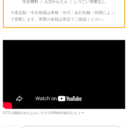
完全無料 ｜ 入力かんたん ｜ しつこい営業なし
※査定額・中古相場は車種・年式・走行距離・時期によっ
て変動します。実際の金額は査定でご確認ください。
グランツーリスモ7のムルシエラゴLP640｜スペック
と入手方法
🎮
GT7の基本
GT7に収録されたムルシエラゴLP640の走行レビュー