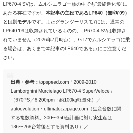
LP670-4 SVは、ムルシエラゴ一族の中でも"最終進化形"に
あたる存在ですが、
本記事の主役であるLP640（無印/'09）
とは別モデル
です。またグランツーリスモ7には、通常の
LP640 '09は収録されているものの、LP670-4 SVは収録さ
れていません（2026年7月時点）。GT7でムルシエラゴに乗
る場合は、あくまで本記事のLP640である点にご注意くだ
さい。
出典・参考：
topspeed.com「2009-2010
Lamborghini Murcielago LP670-4 SuperVeloce」
（670PS／8,200rpm・約100kg軽量化）／
autoevolution・ultimatecarpage.com（生産台数に関
する複数資料。300〜350台計画に対し実生産は
186〜268台前後とする資料あり）／