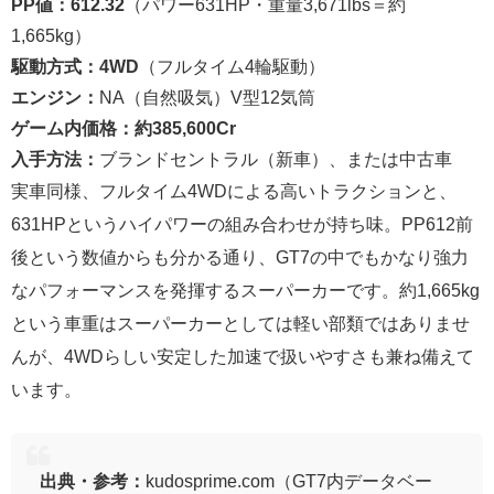
PP値：612.32
（パワー631HP・重量3,671lbs＝約
1,665kg）
駆動方式：4WD
（フルタイム4輪駆動）
エンジン：
NA（自然吸気）V型12気筒
ゲーム内価格：約385,600Cr
入手方法：
ブランドセントラル（新車）、または中古車
実車同様、フルタイム4WDによる高いトラクションと、
631HPというハイパワーの組み合わせが持ち味。PP612前
後という数値からも分かる通り、GT7の中でもかなり強力
なパフォーマンスを発揮するスーパーカーです。約1,665kg
という車重はスーパーカーとしては軽い部類ではありませ
んが、4WDらしい安定した加速で扱いやすさも兼ね備えて
います。
出典・参考：
kudosprime.com（GT7内データベー