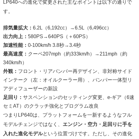
LP640への進化で変更された主なポイントは以下の通りで
す。
排気量拡大：
6.2L（6,192cc）→6.5L（6,496cc）
出力向上：
580PS→640PS（＋60PS）
加速性能：
0-100km/h 3.8秒→3.4秒
最高速度：
クーペ207mph（約333km/h）→211mph（約
340km/h）
外観：
フロント・リアバンパー再デザイン、非対称サイド
インテーク（左：オイルクーラー用）、バンパー一体型リ
アディフューザーの新設
足回り：
サスペンションのセッティング変更、e-ギア（6速
セミAT）のクラッチ強化とプログラム改良
つまりLP640は、プラットフォームを一新するようなフル
モデルチェンジではなく、
エンジン・空力・足回りに手を
入れた進化モデル
という位置づけです。ただし、その進化