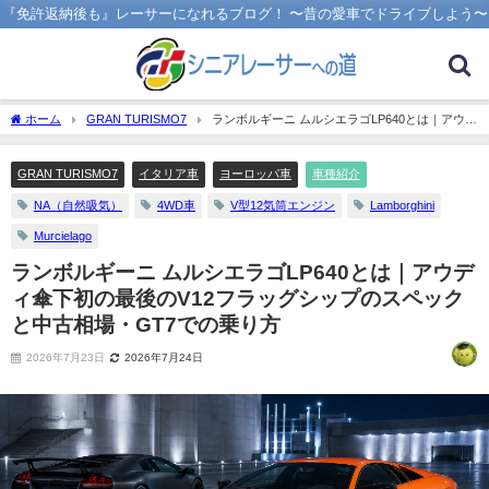
『免許返納後も』レーサーになれるブログ！ 〜昔の愛車でドライブしよう〜
ホーム
GRAN TURISMO7
ランボルギーニ ムルシエラゴLP640とは｜アウデ
ィ傘下初の最後のV12フラッグシップのスペックと中古相場・GT7での乗り方
GRAN TURISMO7
イタリア車
ヨーロッパ車
車種紹介
NA（自然吸気）
4WD車
V型12気筒エンジン
Lamborghini
Murcielago
ランボルギーニ ムルシエラゴLP640とは｜アウデ
ィ傘下初の最後のV12フラッグシップのスペック
と中古相場・GT7での乗り方
2026年7月23日
2026年7月24日