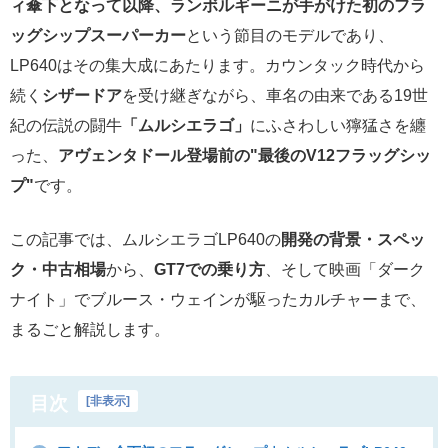
ィ傘下となって以降、ランボルギーニが手がけた初のフラ
ッグシップスーパーカー
という節目のモデルであり、
LP640はその集大成にあたります。カウンタック時代から
続く
シザードア
を受け継ぎながら、車名の由来である19世
紀の伝説の闘牛
「ムルシエラゴ」
にふさわしい獰猛さを纏
った、
アヴェンタドール登場前の"最後のV12フラッグシッ
プ"
です。
この記事では、ムルシエラゴLP640の
開発の背景・スペッ
ク・中古相場
から、
GT7での乗り方
、そして映画「ダーク
ナイト」でブルース・ウェインが駆ったカルチャーまで、
まるごと解説します。
目次
[
非表示
]