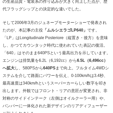
の生産品質・電装系の作り込みが大きく向上した点が、歴
代フラッグシップとの決定的な違いでした。
そして2006年3月のジュネーブモーターショーで発表され
たのが、本記事の主役
「ムルシエラゴLP640」
です。
「LP」はLongitudinale Posteriore（縦置き・後方）を意味
し、かつてカウンタック時代に使われていた表記の復活。
「640」はそのまま640PSという最高出力を示しています。
エンジンは排気量を6.2L（6,192cc）から
6.5L（6,496cc）
へ拡大
し、580PSから
640PS
まで向上。フルタイム4WDシ
ステムを介して路面にパワーを伝え、0-100km/hは3.4秒、
最高速度は340km/hというスーパーカーらしい数字を叩き
出します。外観ではフロント・リアの意匠が変更され、非
対称のサイドインテーク（左側はオイルクーラー用）や、
バンパーに一体化された新デザインのリアディフューザー