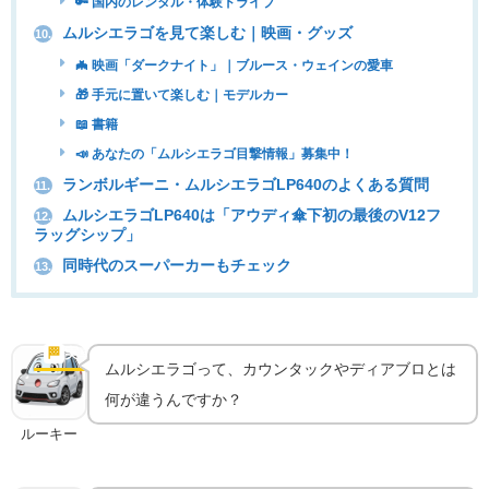
🔑 国内のレンタル・体験ドライブ
ムルシエラゴを見て楽しむ｜映画・グッズ
10.
🦇 映画「ダークナイト」｜ブルース・ウェインの愛車
🎁 手元に置いて楽しむ｜モデルカー
📖 書籍
📣 あなたの「ムルシエラゴ目撃情報」募集中！
ランボルギーニ・ムルシエラゴLP640のよくある質問
11.
ムルシエラゴLP640は「アウディ傘下初の最後のV12フ
12.
ラッグシップ」
同時代のスーパーカーもチェック
13.
アウディ傘下初のフラッグシップ｜ムルシエラゴ
LP640の誕生
🏁
実車の魅力
ムルシエラゴって、カウンタックやディアブロとは
何が違うんですか？
ルーキー