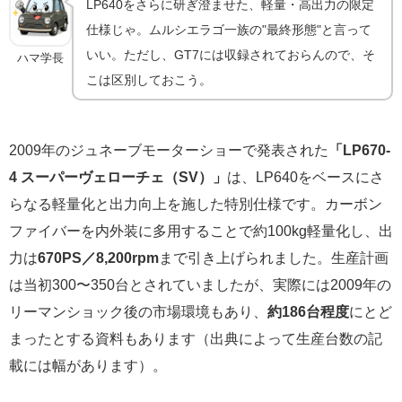
LP640をさらに研ぎ澄ませた、軽量・高出力の限定
仕様じゃ。ムルシエラゴ一族の"最終形態"と言って
いい。ただし、GT7には収録されておらんので、そ
ハマ学長
こは区別しておこう。
2009年のジュネーブモーターショーで発表された
「LP670-
4 スーパーヴェローチェ（SV）」
は、LP640をベースにさ
らなる軽量化と出力向上を施した特別仕様です。カーボン
ファイバーを内外装に多用することで約100kg軽量化し、出
力は
670PS／8,200rpm
まで引き上げられました。生産計画
は当初300〜350台とされていましたが、実際には2009年の
リーマンショック後の市場環境もあり、
約186台程度
にとど
まったとする資料もあります（出典によって生産台数の記
載には幅があります）。