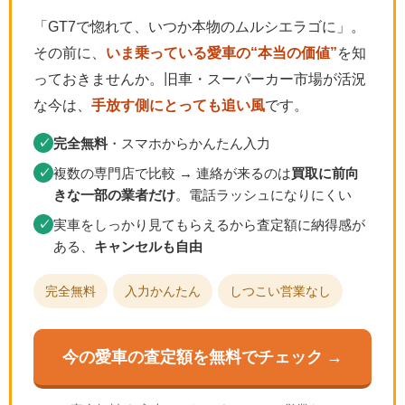
「GT7で惚れて、いつか本物のムルシエラゴに」。
その前に、
いま乗っている愛車の“本当の価値”
を知
っておきませんか。旧車・スーパーカー市場が活況
な今は、
手放す側にとっても追い風
です。
完全無料
・スマホからかんたん入力
✓
複数の専門店で比較 → 連絡が来るのは
買取に前向
✓
きな一部の業者だけ
。電話ラッシュになりにくい
実車をしっかり見てもらえるから査定額に納得感が
✓
ある、
キャンセルも自由
完全無料
入力かんたん
しつこい営業なし
今の愛車の査定額を無料でチェック →