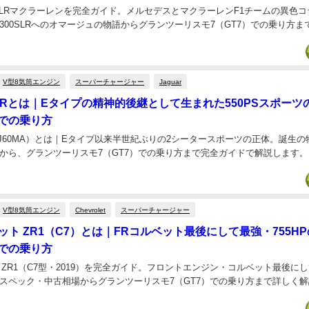
SLRマクラーレンを完全ガイド。メルセデスとマクラーレンF1チームの異色
、300SLRへのオマージュの物語からグランツーリスモ7（GT7）での乗り方
V型8気筒エンジン
スーパーチャージャー
Jaguar
 Rとは｜Eタイプの精神的後継として生まれた550PSスポーツ
7での乗り方
（J60MA）とは｜Eタイプ以来半世紀ぶりの2シータースポーツの正体。誕生の物
から、グランツーリスモ7（GT7）での乗り方まで完全ガイドで解説します。..
V型8気筒エンジン
Chevrolet
スーパーチャージャー
ト ZR1（C7）とは｜FRコルベット最後にして最強・755H
7での乗り方
ZR1（C7型・2019）を完全ガイド。フロントエンジン・コルベット最後に
・スペック・中古相場からグランツーリスモ7（GT7）での乗り方まで詳しく解説