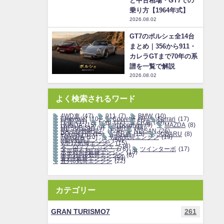
と中古相場・GT7での
乗り方【1964年式】
2026.08.02
GT7のポルシェ全14台
まとめ｜356から911・
カレラGTまで70年の系
譜を一覧で解説
2026.08.02
よく検索されるワード
4WD車
(47)
911
(7)
BMW
(10)
Chevrolet
(10)
Corvette
(7)
Ferrari
(17)
FF車
(31)
Ford
(12)
FR車
(99)
HONDA
(15)
Lamborghini
(9)
MAZDA
(8)
MITSUBISHI
(9)
MR車
(44)
NA（自然吸気）
(129)
NISSAN
(26)
PORSCHE
(15)
RR車
(15)
SUBARU
(8)
TOYOTA
(20)
V型6気筒エンジン
(19)
V型8気筒エンジン
(50)
V型12気筒エンジン
(15)
スーパーチャージャー
(8)
ターボチャージャー
(76)
ツインターボ
(17)
水平対向4気筒エンジン
(13)
水平対向6気筒エンジン
(8)
直列4気筒エンジン
(53)
直列6気筒エンジン
(22)
カテゴリー
GRAN TURISMO7
261