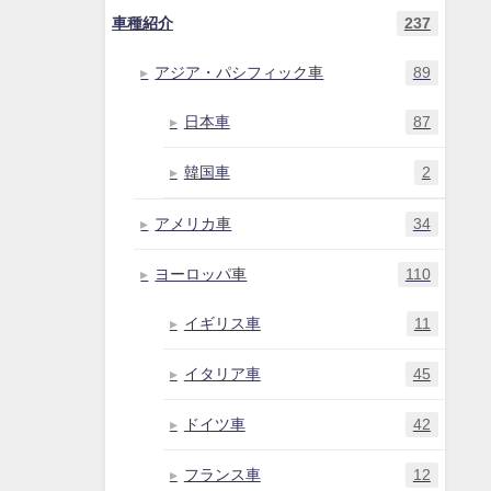
車種紹介
237
アジア・パシフィック車
89
日本車
87
韓国車
2
アメリカ車
34
ヨーロッパ車
110
イギリス車
11
イタリア車
45
ドイツ車
42
フランス車
12