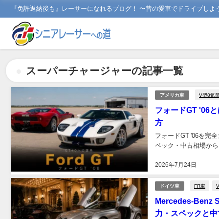
『免許返納後も』レーサーになれるブログ！ 〜昔の愛車でドライブしよ
スーパーチャージャーの記事一覧
V型8気
アメリカ車
フォードGT '0
方
フォードGT '06を
ペック・中古相場からグ
2026年7月24日
FR車
ドイツ車
Mercedes-B
力・スペックと中