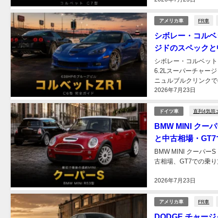
FR車
アメリカ車
シボレー・コルベッ
ジドのスペックと
シボレー・コルベット 
6.2Lスーパーチャ
ニュルブルクリンクで
2026年7月23日
直列4気筒
ドイツ車
BMW MINI 
と中古相場・GT
BMW MINI クー
古相場、GT7での乗り
2026年7月23日
FR車
アメリカ車
DODGE チャー