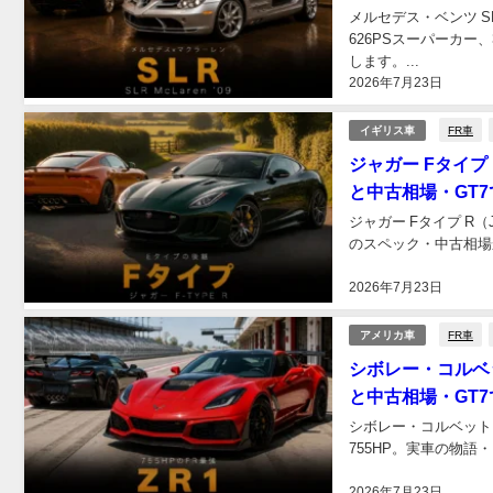
メルセデス・ベンツ 
626PSスーパーカー
します。...
2026年7月23日
FR車
イギリス車
ジャガー Fタイプ
と中古相場・GT
ジャガー Fタイプ R
のスペック・中古相場
2026年7月23日
FR車
アメリカ車
シボレー・コルベッ
と中古相場・GT
シボレー・コルベット 
755HP。実車の物語
2026年7月23日