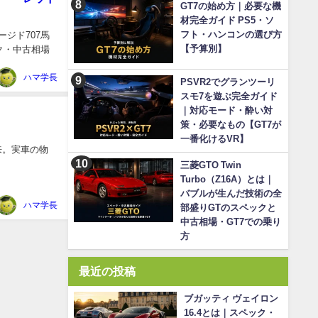
GT7の始め方｜必要な機
材完全ガイド PS5・ソ
フト・ハンコンの選び方
ージド707馬
【予算別】
ク・中古相場
ハマ学長
PSVR2でグランツーリ
スモ7を遊ぶ完全ガイド
｜対応モード・酔い対
策・必要なもの【GT7が
一番化けるVR】
の由来。実車の物
三菱GTO Twin
Turbo（Z16A）とは｜
バブルが生んだ技術の全
ハマ学長
部盛りGTのスペックと
中古相場・GT7での乗り
方
最近の投稿
ブガッティ ヴェイロン
16.4とは｜スペック・