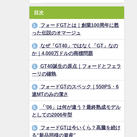
目次
フォードGTとは｜創業100周年に甦
1.
った伝説のオマージュ
なぜ「GT40」ではなく「GT」なの
2.
か｜4,000万ドルの商標問題
GT40誕生の原点｜フォードとフェラ
3.
ーリの確執
フォードGTのスペック｜550PS・6
4.
速MTのみの潔さ
「'06」は何が違う？最終熟成モデル
5.
としての2006年型
フォードGTは今いくら？高騰を続け
6.
る“新品同様の資産”