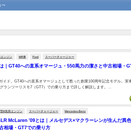
う〜
筒エンジン
MR車
Ford
スーパーチャージャー
6とは｜GT40への直系オマージュ・550馬力の潔さと中古相場・G
完全ガイド。GT40への直系オマージュとして甦った創業100周年記念モデル。
ランツーリスモ7（GT7）での乗り方まで詳しく解説します。...
V型8気筒エンジン
スーパーチャージャー
Mercedes-Benz
enz SLR McLaren '09とは｜メルセデス×マクラーレンが生んだ
古相場・GT7での乗り方