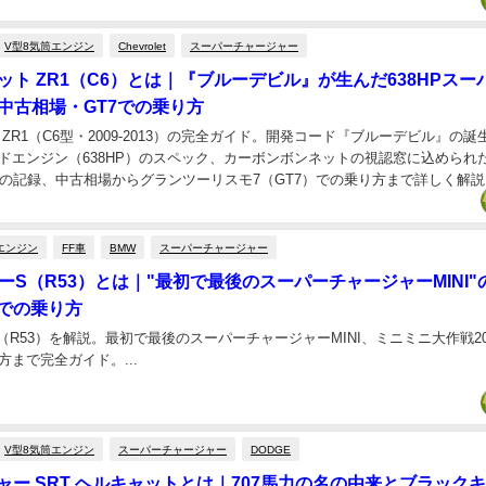
V型8気筒エンジン
Chevrolet
スーパーチャージャー
ト ZR1（C6）とは｜『ブルーデビル』が生んだ638HPスー
中古相場・GT7での乗り方
ZR1（C6型・2009-2013）の完全ガイド。開発コード『ブルーデビル』の誕
ージドエンジン（638HP）のスペック、カーボンボンネットの視認窓に込められ
の記録、中古相場からグランツーリスモ7（GT7）での乗り方まで詳しく解説し.
エンジン
FF車
BMW
スーパーチャージャー
クーパーS（R53）とは｜"最初で最後のスーパーチャージャーMINI
7での乗り方
パーS（R53）を解説。最初で最後のスーパーチャージャーMINI、ミニミニ大作戦2
方まで完全ガイド。...
V型8気筒エンジン
スーパーチャージャー
DODGE
ジャー SRT ヘルキャットとは｜707馬力の名の由来とブラック