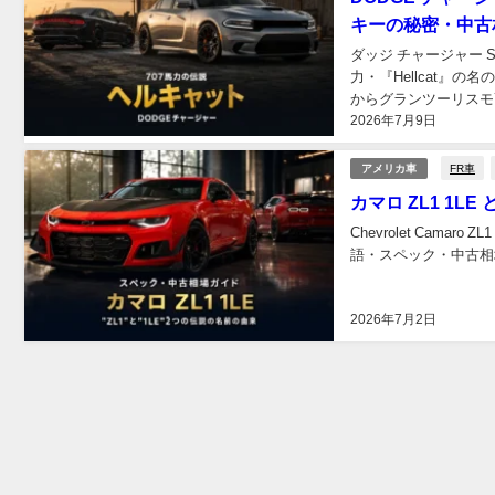
キーの秘密・中古
ダッジ チャージャー 
力・『Hellcat』
からグランツーリスモ7
2026年7月9日
FR車
アメリカ車
カマロ ZL1 1L
Chevrolet Cama
語・スペック・中古相
2026年7月2日