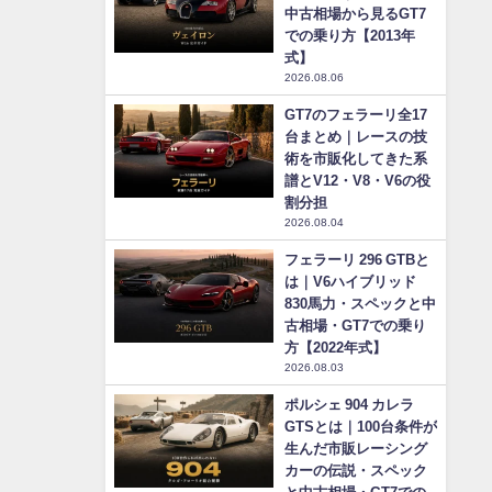
中古相場から見るGT7
での乗り方【2013年
式】
2026.08.06
GT7のフェラーリ全17
台まとめ｜レースの技
術を市販化してきた系
譜とV12・V8・V6の役
割分担
2026.08.04
フェラーリ 296 GTBと
は｜V6ハイブリッド
830馬力・スペックと中
古相場・GT7での乗り
方【2022年式】
2026.08.03
ポルシェ 904 カレラ
GTSとは｜100台条件が
生んだ市販レーシング
カーの伝説・スペック