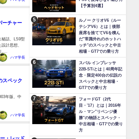
【予算別4選】
ルノー クリオV6（ルー
パーチャー
テシアV6）とは｜後部
座席を捨ててV6を積ん
生秘話、LS9型
だ"常識外れのホットハ
た設計思想、
ッチ"のスペックと中古
..
相場・GT7での乗り方
ハマ学長
スバル インプレッサ
22B-STiとは｜40周年記
念・限定400台の伝説の
"のスペック
スペックと中古相場・
GT7での乗り方
003年版、中
フォードGT（2代
目・'17）とは｜2016年
ル・マン"リベンジ優
ハマ学長
勝"の物語とスペック・
中古相場・GT7での乗り
方
キー・レッド