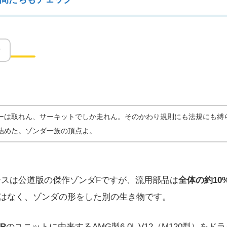
んだサ
？
ーは取れん、サーキットでしか走れん。そのかわり規則にも法規にも縛
詰めた。ゾンダ一族の頂点よ。
ースは公道版の傑作ゾンダFですが、流用部品は
全体の約10
ではなく、ゾンダの形をした別の生き物です。
TR
のユニットに由来するAMG製6.0L V12（M120型）をド