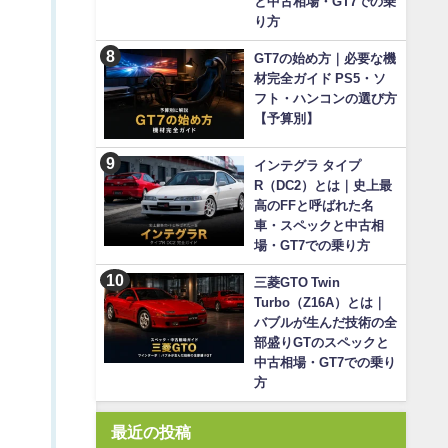
と中古相場・GT7での乗
り方
GT7の始め方｜必要な機
材完全ガイド PS5・ソ
フト・ハンコンの選び方
【予算別】
インテグラ タイプ
R（DC2）とは｜史上最
高のFFと呼ばれた名
車・スペックと中古相
場・GT7での乗り方
三菱GTO Twin
Turbo（Z16A）とは｜
バブルが生んだ技術の全
部盛りGTのスペックと
中古相場・GT7での乗り
方
最近の投稿