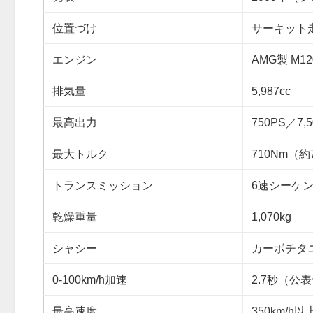
位置づけ
サーキット
エンジン
AMG製 M1
排気量
5,987cc
最高出力
750PS／7
最大トルク
710Nm（約72
トランスミッション
6速シーケ
乾燥重量
1,070kg
シャシー
カーボチタ
0-100km/h加速
2.7秒（公
最高速度
350km/h