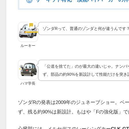
14.
「規則に縛られない自由」が生
ーキット専用機
🏁
実車の魅力
ゾンダRって、普通のゾンダと何が違うんです
ルーキー
「公道を捨てた」のが最大の違いじゃ。ナンバ
ず、部品の約90%を新設計して性能だけを突き
ハマ学長
ゾンダRの発表は2009年のジュネーブショー。ベ
ず、残る約90%は新設計。もはや「Fの強化版」
心臓部には、メルセデスのレーシングカー
CLK-G