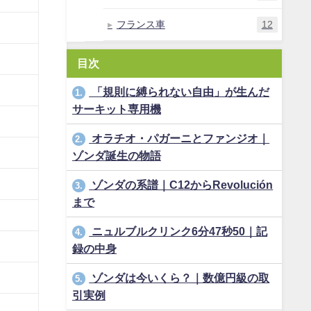
フランス車
12
目次
「規則に縛られない自由」が生んだ
1.
サーキット専用機
オラチオ・パガーニとファンジオ｜
2.
ゾンダ誕生の物語
ゾンダの系譜｜C12からRevolución
3.
まで
ニュルブルクリンク6分47秒50｜記
4.
録の中身
ゾンダは今いくら？｜数億円級の取
5.
引実例