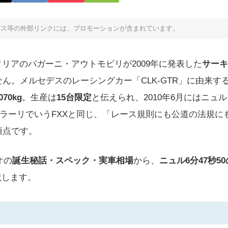
ビス等の外部リンクには、プロモーションが含まれています。
リアのパガーニ・アウトモビリが2009年に発表した
サーキ
ん。メルセデスのレーシングカー「CLK-GTR」に由来する
,070kg
。生産は
15台限定
と伝えられ、2010年6月にはニュ
ラーリでいうFXXと同じ、「レース規則にも公道の法規に
頂点です。
オの
誕生秘話・スペック・実車相場
から、
ニュル6分47秒5
説します。