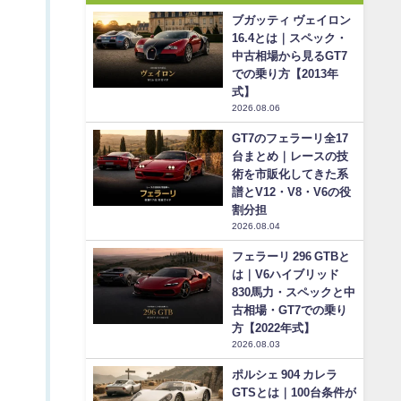
ブガッティ ヴェイロン
16.4とは｜スペック・
中古相場から見るGT7
での乗り方【2013年
式】
2026.08.06
GT7のフェラーリ全17
台まとめ｜レースの技
術を市販化してきた系
譜とV12・V8・V6の役
割分担
2026.08.04
フェラーリ 296 GTBと
は｜V6ハイブリッド
830馬力・スペックと中
古相場・GT7での乗り
方【2022年式】
2026.08.03
ポルシェ 904 カレラ
GTSとは｜100台条件が