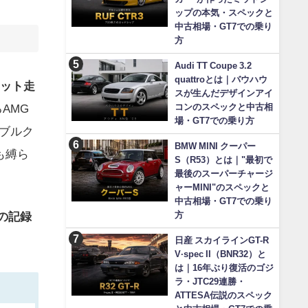
ップの本気・スペックと
中古相場・GT7での乗り
方
Audi TT Coupe 3.2
quattroとは｜バウハウ
ット走
スが生んだデザインアイ
AMG
コンのスペックと中古相
場・GT7での乗り方
ルブルク
BMW MINI クーパー
も縛ら
S（R53）とは｜"最初で
最後のスーパーチャージ
ャーMINI"のスペックと
中古相場・GT7での乗り
方
0の記録
日産 スカイラインGT-R
V·spec II（BNR32）と
は｜16年ぶり復活のゴジ
ラ・JTC29連勝・
ATTESA伝説のスペック