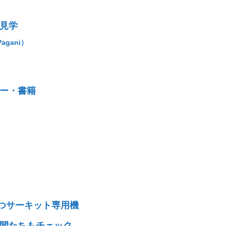
見学
agani）
ー・書籍
つサーキット専用機
間たちもチェック