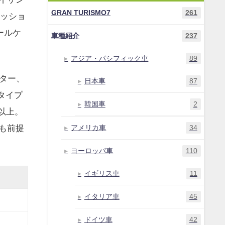
GRAN TURISMO7
261
ッショ
ールケ
車種紹介
237
アジア・パシフィック車
89
ター、
日本車
87
タイプ
韓国車
2
h以上。
も前提
アメリカ車
34
ヨーロッパ車
110
イギリス車
11
イタリア車
45
ドイツ車
42