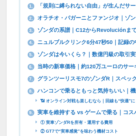
「規則に縛られない自由」が生んだサー
1.
オラチオ・パガーニとファンジオ｜ゾン
2.
ゾンダの系譜｜C12からRevoluciónま
3.
ニュルブルクリンク6分47秒50｜記録の
4.
ゾンダは今いくら？｜数億円級の取引実
5.
当時の新車価格｜約120万ユーロのサー
6.
グランツーリスモ7のゾンダR｜スペッ
7.
ハンコンで乗るともっと気持ちいい｜機
8.
📶 オンライン対戦も楽しむなら｜回線も“快適”に
実車を維持する vs ゲームで乗る｜コス
9.
① 実車ゾンダRを所有・運用する費用
② GT7で“実車感覚”を味わう機材コスト