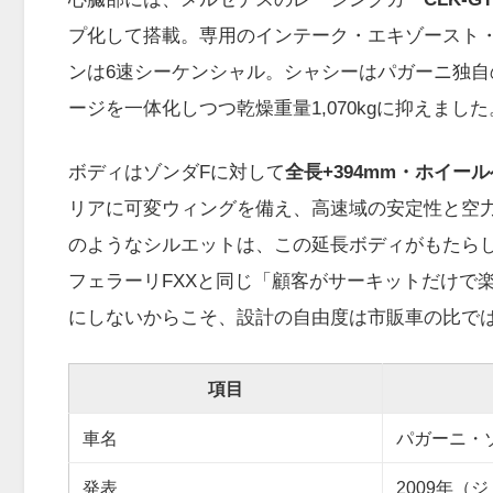
プ化して搭載。専用のインテーク・エキゾースト
ンは6速シーケンシャル。シャシーはパガーニ独
ージを一体化しつつ乾燥重量1,070kgに抑えました
ボディはゾンダFに対して
全長+394mm・ホイール
リアに可変ウィングを備え、高速域の安定性と空
のようなシルエットは、この延長ボディがもたらしたもの
フェラーリFXXと同じ「顧客がサーキットだけで
にしないからこそ、設計の自由度は市販車の比で
項目
車名
パガーニ・ゾン
発表
2009年（