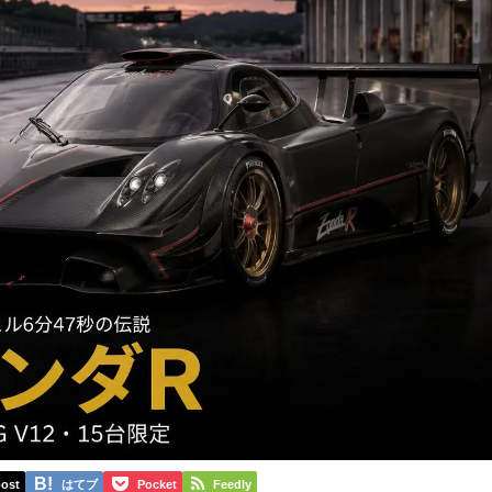
ost
はてブ
Pocket
Feedly