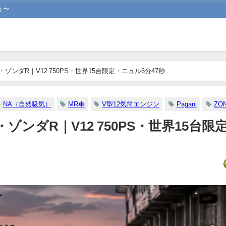
う〜
ンダR｜V12 750PS・世界15台限定・ニュル6分47秒
NA（自然吸気）
MR車
V型12気筒エンジン
Pagani
ZO
ンダR｜V12 750PS・世界15台限