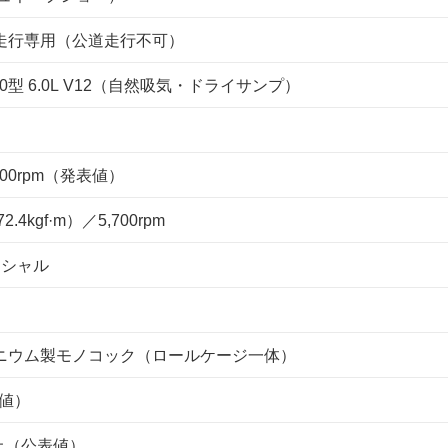
走行専用（公道走行不可）
20型 6.0L V12（自然吸気・ドライサンプ）
,500rpm（発表値）
.4kgf·m）／5,700rpm
ンシャル
ニウム製モノコック（ロールケージ一体）
表値）
以上（公表値）