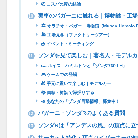
③ コスパ比較の結論
実車のパガーニに触れる｜博物館・工場
10.
🏛 オラチオ・パガーニ博物館（Museo Horacio P
🏭 工場見学（ファクトリーツアー）
🎪 イベント・ミーティング
ゾンダを見て楽しむ｜著名人・モデルカ
11.
🏎 ルイス・ハミルトンと「ゾンダ760 LH」
🎮 ゲームでの登場
🎁 手元に置いて楽しむ｜モデルカー
📚 書籍・雑誌で深掘りする
📣 あなたの「ゾンダ目撃情報」募集中！
パガーニ・ゾンダRのよくある質問
12.
ゾンダRは「アンデスの風」の頂点に立
13.
サーキット特化・頂点ハイパーカーの仲