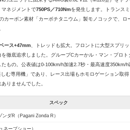
・マネジメントで
750PS／710Nm
を発生します。トランスミ
自のカーボン素材「カーボチタニウム」製モノコックで、ロ
。
ベース+47mm
、トレッドも拡大。フロントに大型スプリッ
力を徹底追求しました。グループCカーかル・マン・プロト
。公表値は0-100km/h加速2.7秒・最高速度350km/
楽しむ専用機」であり、レース出場もホモロゲーション取得
はありませんでした。
スペック
ダR（Pagani Zonda R）
ジュネーブショー）