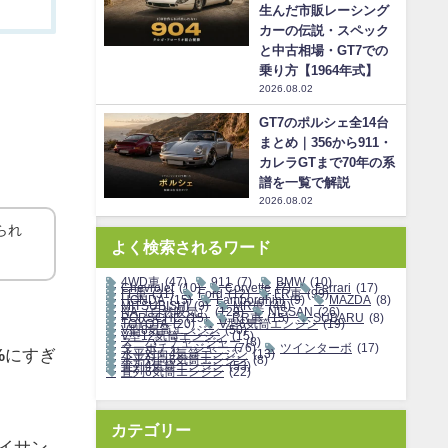
生んだ市販レーシング
カーの伝説・スペック
と中古相場・GT7での
乗り方【1964年式】
2026.08.02
GT7のポルシェ全14台
まとめ｜356から911・
カレラGTまで70年の系
譜を一覧で解説
2026.08.02
られ
よく検索されるワード
4WD車
(47)
911
(7)
BMW
(10)
Chevrolet
(10)
Corvette
(7)
Ferrari
(17)
FF車
(31)
Ford
(12)
FR車
(99)
HONDA
(15)
Lamborghini
(9)
MAZDA
(8)
MITSUBISHI
(9)
MR車
(44)
NA（自然吸気）
(129)
NISSAN
(26)
PORSCHE
(15)
RR車
(15)
SUBARU
(8)
TOYOTA
(20)
V型6気筒エンジン
(19)
V型8気筒エンジン
(50)
V型12気筒エンジン
(15)
スーパーチャージャー
(8)
ターボチャージャー
(76)
ツインターボ
(17)
%
にすぎ
水平対向4気筒エンジン
(13)
水平対向6気筒エンジン
(8)
直列4気筒エンジン
(53)
直列6気筒エンジン
(22)
カテゴリー
ライサン