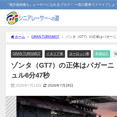
『免許返納後も』レーサーになれるブログ！ 〜昔の愛車でドライブしよ
ホーム
GRAN TURISMO7
ゾンタ（GT7）の正体はパガーニ・ゾ
GRAN TURISMO7
イタリア車
ヨーロッパ車
車種紹介
ゾンタ（GT7）の正体はパガーニ・ゾ
ュル6分47秒
2026年7月13日
2026年7月28日