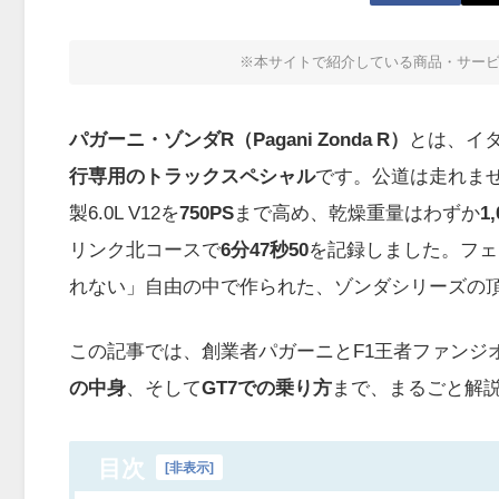
※本サイトで紹介している商品・サー
パガーニ・ゾンダR（Pagani Zonda R）
とは、イタ
行専用のトラックスペシャル
です。公道は走れませ
製6.0L V12を
750PS
まで高め、乾燥重量はわずか
1
リンク北コースで
6分47秒50
を記録しました。フェ
れない」自由の中で作られた、ゾンダシリーズの
この記事では、創業者パガーニとF1王者ファンジ
の中身
、そして
GT7での乗り方
まで、まるごと解
目次
[
非表示
]