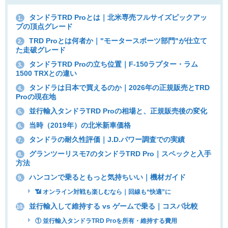
タンドラTRD Proとは｜北米専売フルサイズピックアッ
1.
プの頂点グレード
TRD Proとは何者か｜"モータースポーツ部門"が仕立て
2.
た走破グレード
タンドラTRD Proの立ち位置｜F-150ラプター・ラム
3.
1500 TRXとの違い
タンドラは日本で買えるのか｜2026年の正規販売とTRD
4.
Proの現在地
並行輸入タンドラTRD Proの相場と、正規販売後の変化
5.
当時（2019年）の北米新車価格
6.
タンドラの耐久性評価｜J.D.パワー調査での実績
7.
グランツーリスモ7のタンドラTRD Pro｜スペックと入手
8.
方法
ハンコンで乗るともっと気持ちいい｜機材ガイド
9.
📶 オンライン対戦も楽しむなら｜回線も“快適”に
並行輸入して維持する vs ゲームで乗る｜コスパ比較
10.
① 並行輸入タンドラTRD Proを所有・維持する費用