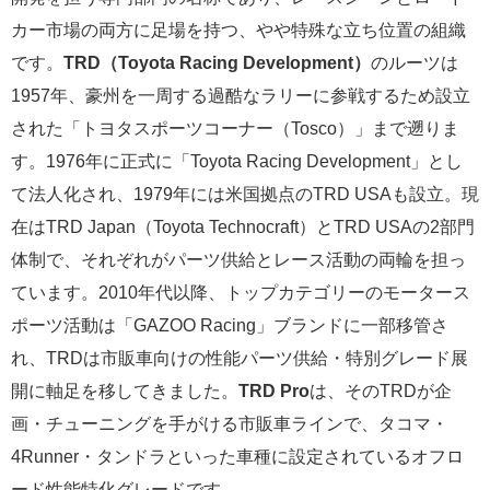
カー市場の両方に足場を持つ、やや特殊な立ち位置の組織
です。
TRD（Toyota Racing Development）
のルーツは
1957年、豪州を一周する過酷なラリーに参戦するため設立
された「トヨタスポーツコーナー（Tosco）」まで遡りま
す。1976年に正式に「Toyota Racing Development」とし
て法人化され、1979年には米国拠点のTRD USAも設立。現
在はTRD Japan（Toyota Technocraft）とTRD USAの2部門
体制で、それぞれがパーツ供給とレース活動の両輪を担っ
ています。2010年代以降、トップカテゴリーのモータース
ポーツ活動は「GAZOO Racing」ブランドに一部移管さ
れ、TRDは市販車向けの性能パーツ供給・特別グレード展
開に軸足を移してきました。
TRD Pro
は、そのTRDが企
画・チューニングを手がける市販車ラインで、タコマ・
4Runner・タンドラといった車種に設定されているオフロ
ード性能特化グレードです。