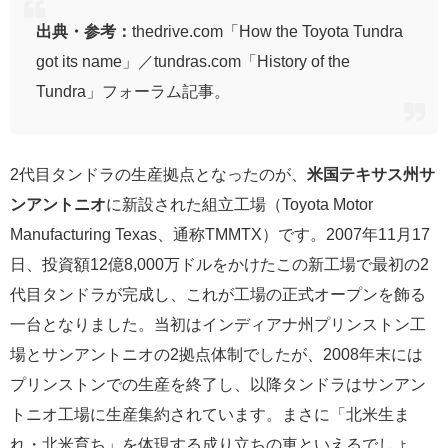
出典・参考：
thedrive.com「How the Toyota Tundra
got its name」／tundras.com「History of the
Tundra」フォーラム記事。
2代目タンドラの生産拠点となったのが、
米国テキサス州サ
ンアントニオ
に新設された組立工場（Toyota Motor
Manufacturing Texas、通称TMMTX）です。2007年11月17
日、投資額12億8,000万ドルをかけたこの新工場で最初の2
代目タンドラが完成し、これが工場の正式オープンを飾る
一台となりました。当初はインディアナ州プリンストン工
場とサンアントニオの2拠点体制でしたが、2008年末には
プリンストンでの生産を終了し、以降タンドラはサンアン
トニオ工場に生産集約されています。まさに「北米生ま
れ・北米育ち」を体現する成り立ちの車といえるでしょ