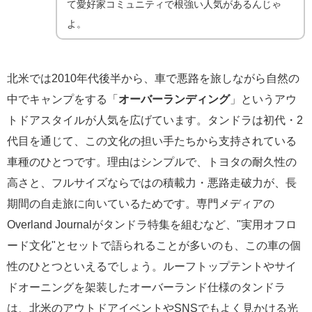
て愛好家コミュニティで根強い人気があるんじゃ
よ。
北米では2010年代後半から、車で悪路を旅しながら自然の
中でキャンプをする「
オーバーランディング
」というアウ
トドアスタイルが人気を広げています。タンドラは初代・2
代目を通じて、この文化の担い手たちから支持されている
車種のひとつです。理由はシンプルで、トヨタの耐久性の
高さと、フルサイズならではの積載力・悪路走破力が、長
期間の自走旅に向いているためです。専門メディアの
Overland Journalがタンドラ特集を組むなど、"実用オフロ
ード文化"とセットで語られることが多いのも、この車の個
性のひとつといえるでしょう。ルーフトップテントやサイ
ドオーニングを架装したオーバーランド仕様のタンドラ
は、北米のアウトドアイベントやSNSでもよく見かける光