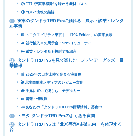
② GT7で“実車感覚”を味わう機材コスト
③ コスパ比較の結論
実車のタンドラTRD Proに触れる｜展示・試乗・レンタ
11.
ル事情
🏪 トヨタモビリティ東京｜「1794 Edition」の実車展示
🚙 並行輸入車の展示会・SNSコミュニティ
🔑 試乗・レンタルを検討する場合
タンドラTRD Proを見て楽しむ｜メディア・グッズ・目
12.
撃情報
📰 2026年の日本上陸で高まる注目度
🎬 北米自動車メディアのレビュー文化
🎁 手元に置いて楽しむ｜モデルカー
📖 書籍・情報源
📣 あなたの「タンドラTRD Pro目撃情報」募集中！
トヨタ タンドラTRD Proのよくある質問
13.
タンドラTRD Proは「北米専売×走破志向」を体現する一
14.
台