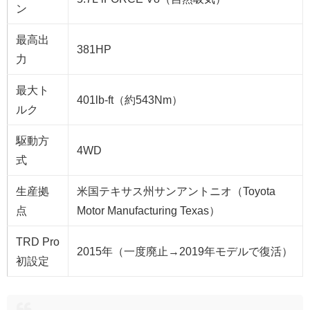
ン
最高出
381HP
力
最大ト
401lb-ft（約543Nm）
ルク
駆動方
4WD
式
生産拠
米国テキサス州サンアントニオ（Toyota
点
Motor Manufacturing Texas）
TRD Pro
2015年（一度廃止→2019年モデルで復活）
初設定