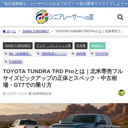
『免許返納後も』レーサーになれるブログ！ 〜昔の愛車でドライブしよう〜
ホーム
GRAN TURISMO7
TOYOTA TUNDRA TRD Proとは｜北米専売フル
サイズピックアップの正体とスペック・中古相場・GT7での乗り方
GRAN TURISMO7
アジア・パシフィック車
日本車
車種紹介
NA（自然吸気）
V型8気筒エンジン
4WD車
TOYOTA
TUNDRA
TOYOTA TUNDRA TRD Proとは｜北米専売フル
サイズピックアップの正体とスペック・中古相
場・GT7での乗り方
2026年7月23日
2026年8月1日