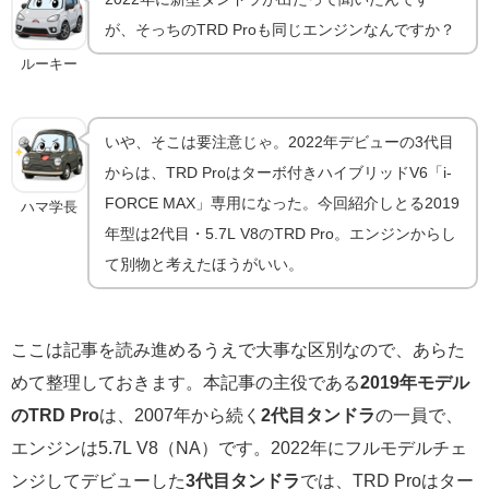
が、そっちのTRD Proも同じエンジンなんですか？
ルーキー
いや、そこは要注意じゃ。2022年デビューの3代目
からは、TRD Proはターボ付きハイブリッドV6「i-
FORCE MAX」専用になった。今回紹介しとる2019
ハマ学長
年型は2代目・5.7L V8のTRD Pro。エンジンからし
て別物と考えたほうがいい。
ここは記事を読み進めるうえで大事な区別なので、あらた
めて整理しておきます。本記事の主役である
2019年モデル
のTRD Pro
は、2007年から続く
2代目タンドラ
の一員で、
エンジンは5.7L V8（NA）です。2022年にフルモデルチェ
ンジしてデビューした
3代目タンドラ
では、TRD Proはター