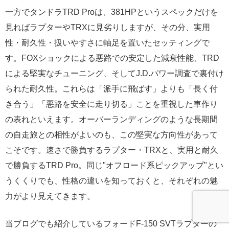
一方でタンドラTRD Proは、381HPというスペックだけを
見ればラプターやTRXに見劣りしますが、その分、実用
性・耐久性・扱いやすさに軸足を置いたセッティングで
す。FOXショックによる悪路での安定した減衰性能、TRD
による堅実なチューニング、そしてJ.D.パワー調査で裏付け
られた耐久性。これらは「派手に飛ばす」よりも「長く付
き合う」「悪路を安全に走り切る」ことを重視した車作り
の表れといえます。オーバーランディングのような長期間
の自走旅との相性がよいのも、この堅実な方向性があって
こそです。速さで勝負するラプター・TRXと、実用と耐久
で勝負するTRD Pro。同じ"オフロード系ピックアップ"とい
うくくりでも、性格の違いを知っておくと、それぞれの魅
力がより見えてきます。
当ブログでも紹介しているフォードF-150 SVTラプターの