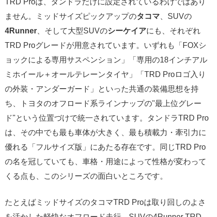
TRD Proは、タンドラだけに設定されているわけではあり
ません。ミッドサイズピックアップの
タコマ
、SUVの
4Runner
、そして大型SUVの
シーケイア
にも、それぞれ
TRD Proグレードが用意されています。いずれも「FOXシ
ョックによる専用サスペンション」「専用の18インチアル
ミホイール＋オールテレーンタイヤ」「TRD Proロゴ入り
の外装・アンダーガード」といった共通の装備思想を持
ち、トヨタのオフロード系ラインナップの"最上位グレー
ド"という位置づけで統一されています。タンドラTRD Pro
は、その中でも最も車体が大きく、最も積載力・牽引力に
優れる「フルサイズ版」にあたる存在です。同じTRD Pro
の名を冠していても、車格・用途によって性格が変わって
くる点も、このシリーズの面白いところです。
たとえばミッドサイズのタコマTRD Proは取り回しのよさ
を活かした軽快なオフロード走行、SUVの4Runner TRD