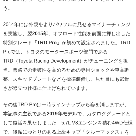
う。
2014年には外観をよりパワフルに見せるマイナーチェンジ
を実施し、翌
2015年
、オフロード性能を前面に押し出した
特別グレード
「TRD Pro」
が初めて設定されました。TRD
Proでは、トヨタのモータースポーツ部門である
TRD（Toyota Racing Development）がチューニングを担
当。悪路での走破性を高めるための専用ショックや車高調
整、スキッドプレートなどを標準装備し、見た目にも武骨
さが際立つ仕様に仕上げられています。
その後TRD Proは一時ラインナップから姿を消しますが、
本記事の主役である
2019年モデル
で、カタロググレードと
して復活を果たしました。5.7L V8エンジンを積む4WD仕様
で、後席にゆとりのある上級キャブ「クルーマックス」を