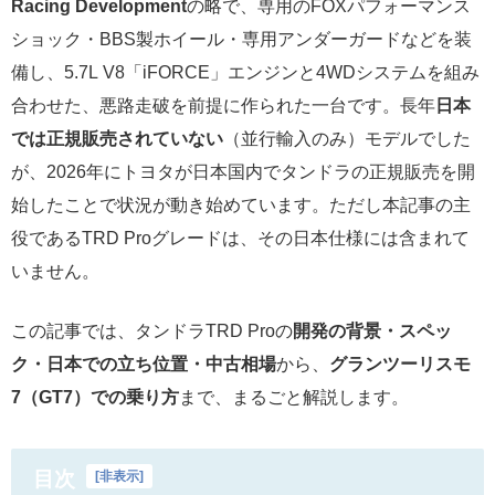
Racing Development
の略で、専用のFOXパフォーマンス
ショック・BBS製ホイール・専用アンダーガードなどを装
備し、5.7L V8「iFORCE」エンジンと4WDシステムを組み
合わせた、悪路走破を前提に作られた一台です。長年
日本
では正規販売されていない
（並行輸入のみ）モデルでした
が、2026年にトヨタが日本国内でタンドラの正規販売を開
始したことで状況が動き始めています。ただし本記事の主
役であるTRD Proグレードは、その日本仕様には含まれて
いません。
この記事では、タンドラTRD Proの
開発の背景・スペッ
ク・日本での立ち位置・中古相場
から、
グランツーリスモ
7（GT7）での乗り方
まで、まるごと解説します。
目次
[
非表示
]