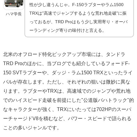
性が少し違うんじゃ。F-150ラプターやラム1500
TRXは"高速でジャンプするような荒れ地走破"に振
ハマ学長
っておるが、TRD Proはもう少し実用寄り・オーバ
ーランディング寄りの味付けと言える。
北米のオフロード特化ピックアップ市場には、タンドラ
TRD Proのほかに、当ブログでも紹介しているフォードF-
150 SVTラプターや、ダッジ・ラム1500 TRXといったライ
バルが存在します。ただし、それぞれの狙いは微妙に異な
ります。ラプターやTRXは、高速域でのジャンプや荒れ地
でのハイスピード走破を前提にした"公道版バハトラック"的
なキャラクターが強く、TRXにいたっては702HPのスーパ
ーチャージドV8を積むなど、パワー・スピードで語られる
ことの多いジャンルです。