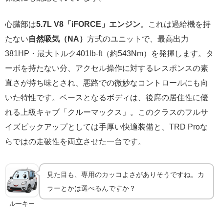
心臓部は
5.7L V8「iFORCE」エンジン
。これは過給機を持
たない
自然吸気（NA）
方式のユニットで、最高出力
381HP・最大トルク401lb-ft（約543Nm）を発揮します。タ
ーボを持たない分、アクセル操作に対するレスポンスの素
直さが持ち味とされ、悪路での微妙なコントロールにも向
いた特性です。ベースとなるボディは、後席の居住性に優
れる上級キャブ「クルーマックス」。このクラスのフルサ
イズピックアップとしては手厚い快適装備と、TRD Proな
らではの走破性を両立させた一台です。
見た目も、専用のカッコよさがありそうですね。カ
ラーとかは選べるんですか？
ルーキー