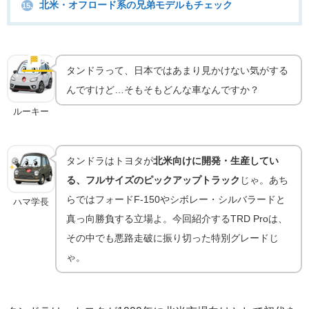
北米・オフロード系の兄弟モデルもチェック
15.
タンドラTRD Proとは｜北米専売フルサイズピックア
ップの頂点グレード
🏁
実車の魅力
タンドラって、日本ではあまり見かけない気がする
んですけど…そもそもどんな車なんですか？
ルーキー
タンドラはトヨタが
北米向けに開発・生産してい
る、フルサイズのピックアップトラック
じゃ。あち
らではフォードF-150やシボレー・シルバラードと
ハマ学長
真っ向勝負する立場よ。今回紹介するTRD Proは、
その中でも悪路走破に振り切った特別グレードじ
ゃ。