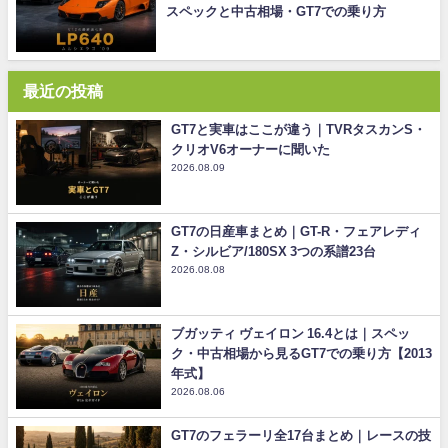
スペックと中古相場・GT7での乗り方
最近の投稿
GT7と実車はここが違う｜TVRタスカンS・
クリオV6オーナーに聞いた
2026.08.09
GT7の日産車まとめ｜GT-R・フェアレディ
Z・シルビア/180SX 3つの系譜23台
2026.08.08
ブガッティ ヴェイロン 16.4とは｜スペッ
ク・中古相場から見るGT7での乗り方【2013
年式】
2026.08.06
GT7のフェラーリ全17台まとめ｜レースの技