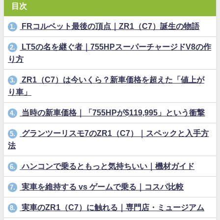
目次
FRコルベット最後の頂点｜ZR1（C7）誕生の物語
1.
LT5の名を継ぐ者｜755HPスーパーチャージドV8の作
2.
り方
ZR1（C7）は今いくら？新車価格を超えた「値上が
3.
り車」
当時の新車価格｜「755HPが$119,995」という衝撃
4.
グランツーリスモ7のZR1（C7）｜スペックと入手方
5.
法
ハンコンで乗るともっと気持ちいい｜機材ガイド
6.
実車を維持する vs ゲームで乗る｜コスパ比較
7.
実車のZR1（C7）に触れる｜専門店・ミュージアム
8.