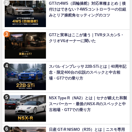
GT7の4WS（四輪操舵）対応車種まとめ｜後
付けはできない？4WSコントローラーの仕組
みとリア操舵角セッティングのコツ
GT7と実車はここが違う｜TVRタスカンS・
クリオV6オーナーに聞いた
スバル インプレッサ 22B-STiとは｜40周年記
念・限定400台の伝説のスペックと中古相
場・GT7での乗り方
NSX Type R（NA2）とは｜セナが鍛えた和製
スーパーカー・最後のNSX-Rのスペックと中
古相場・GT7での乗り方
日産 GT-R NISMO（R35）とは｜ニスモ専用