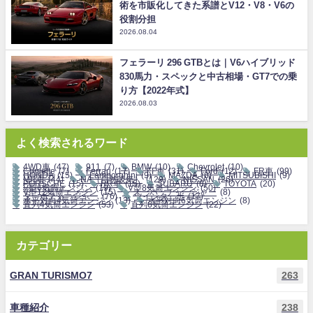
術を市販化してきた系譜とV12・V8・V6の
役割分担
2026.08.04
フェラーリ 296 GTBとは｜V6ハイブリッド
830馬力・スペックと中古相場・GT7での乗
り方【2022年式】
2026.08.03
よく検索されるワード
4WD車
(47)
911
(7)
BMW
(10)
Chevrolet
(10)
Corvette
(7)
Ferrari
(17)
FF車
(31)
Ford
(12)
FR車
(99)
HONDA
(15)
Lamborghini
(9)
MAZDA
(8)
MITSUBISHI
(9)
MR車
(44)
NA（自然吸気）
(129)
NISSAN
(26)
PORSCHE
(15)
RR車
(15)
SUBARU
(8)
TOYOTA
(20)
V型6気筒エンジン
(19)
V型8気筒エンジン
(50)
V型12気筒エンジン
(15)
スーパーチャージャー
(8)
ターボチャージャー
(76)
ツインターボ
(17)
水平対向4気筒エンジン
(13)
水平対向6気筒エンジン
(8)
直列4気筒エンジン
(53)
直列6気筒エンジン
(22)
カテゴリー
GRAN TURISMO7
263
車種紹介
238