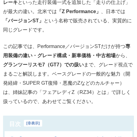
レーキ
といった走行装備一式を追加した「走りの仕上げ」
が最大の違い。北米では
「Z Performance」
、日本では
「バージョンST」
という名称で販売されている、実質的に
同じグレードです。
この記事では、Performance／バージョンSTだけが持つ
専
用装備の違い・グレード構成・新車価格・中古相場
から、
グランツーリスモ7（GT7）での扱い
まで、グレード視点で
まるごと解説します。ベースグレードの一般的な魅力（開
発経緯・SUPER GT復帰・悪魔のZなどのカルチャー）
は、姉妹記事の「フェアレディZ（RZ34）とは」で詳しく
扱っているので、あわせてご覧ください。
目次
[
非表示
]