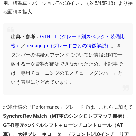
用。標準車・バージョンTの18インチ（245/45R18）より接
地面積を拡大
出典・参考：
GTNET（グレード別スペック・装備比
較）
／
nextage.jp（グレードごとの特徴解説）
。※
ダンパーの供給元ブランドについては情報源間で一
致する一次資料が確認できなかったため、本記事で
は「専用チューニングのモノチューブダンパー」と
いう表現にとどめています。
北米仕様の「Performance」グレードでは、これらに加えて
SynchroRev Match（MT車のシンクロレブマッチ機構）
、
GT-R意匠のパドルシフト＋ローンチコントロール（AT
車）
、
大径ブレーキローター（フロント14.0インチ・リア