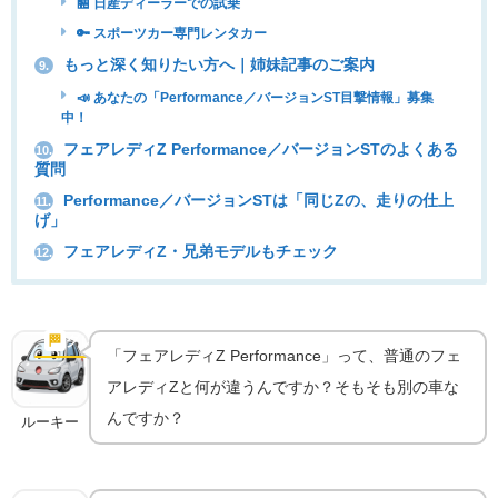
🏪 日産ディーラーでの試乗
🔑 スポーツカー専門レンタカー
もっと深く知りたい方へ｜姉妹記事のご案内
9.
📣 あなたの「Performance／バージョンST目撃情報」募集
中！
フェアレディZ Performance／バージョンSTのよくある
10.
質問
Performance／バージョンSTは「同じZの、走りの仕上
11.
げ」
フェアレディZ・兄弟モデルもチェック
12.
「Performance」「バージョンST」とは何者か｜名
前の対応関係
🏁
グレードの違い
「フェアレディZ Performance」って、普通のフェ
アレディZと何が違うんですか？そもそも別の車な
んですか？
ルーキー