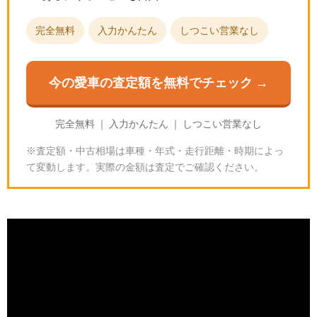
完全無料
入力かんたん
しつこい営業なし
今の愛車の査定額を無料でチェック →
完全無料 ｜ 入力かんたん ｜ しつこい営業なし
※査定額・中古相場は車種・年式・走行距離・時期によっ
て変動します。実際の金額は査定でご確認ください。
グランツーリスモ7の「Nissan Z Performance '23」
｜スペックと入手方法
🎮
GT7の基本