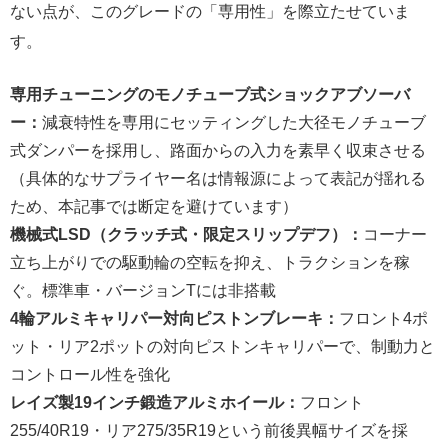
ない点が、このグレードの「専用性」を際立たせていま
す。
専用チューニングのモノチューブ式ショックアブソーバ
ー：
減衰特性を専用にセッティングした大径モノチューブ
式ダンパーを採用し、路面からの入力を素早く収束させる
（具体的なサプライヤー名は情報源によって表記が揺れる
ため、本記事では断定を避けています）
機械式LSD（クラッチ式・限定スリップデフ）：
コーナー
立ち上がりでの駆動輪の空転を抑え、トラクションを稼
ぐ。標準車・バージョンTには非搭載
4輪アルミキャリパー対向ピストンブレーキ：
フロント4ポ
ット・リア2ポットの対向ピストンキャリパーで、制動力と
コントロール性を強化
レイズ製19インチ鍛造アルミホイール：
フロント
255/40R19・リア275/35R19という前後異幅サイズを採