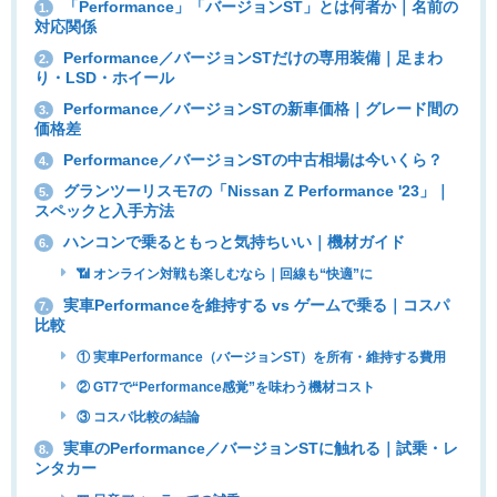
「Performance」「バージョンST」とは何者か｜名前の
1.
対応関係
Performance／バージョンSTだけの専用装備｜足まわ
2.
り・LSD・ホイール
Performance／バージョンSTの新車価格｜グレード間の
3.
価格差
Performance／バージョンSTの中古相場は今いくら？
4.
グランツーリスモ7の「Nissan Z Performance '23」｜
5.
スペックと入手方法
ハンコンで乗るともっと気持ちいい｜機材ガイド
6.
📶 オンライン対戦も楽しむなら｜回線も“快適”に
実車Performanceを維持する vs ゲームで乗る｜コスパ
7.
比較
① 実車Performance（バージョンST）を所有・維持する費用
② GT7で“Performance感覚”を味わう機材コスト
③ コスパ比較の結論
実車のPerformance／バージョンSTに触れる｜試乗・レ
8.
ンタカー