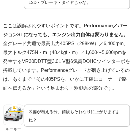
LSD・ブレーキ・タイヤじゃな。
ここは誤解されやすいポイントです。
Performance／バー
ジョンSTになっても、エンジン出力自体は変わりません。
全グレード共通で最高出力405PS（298kW）／6,400rpm、
最大トルク475N・m（48.4kgf・m）／1,600〜5,600rpmを
発生するVR30DDTT型3.0L V型6気筒DOHCツインターボを
搭載しています。Performanceグレードが磨き上げているの
は、あくまで「その405PSを、いかに正確にコーナーで路
面へ伝えるか」という足まわり・駆動系の部分です。
Performance／バージョンSTの新車価格｜グレード
間の価格差
💴
新車価格
装備が増える分、値段もそれなりに上がりますよ
ね？
ルーキー