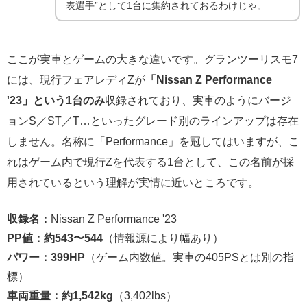
表選手”として1台に集約されておるわけじゃ。
ここが実車とゲームの大きな違いです。グランツーリスモ7
には、現行フェアレディZが
「Nissan Z Performance
'23」という1台のみ
収録されており、実車のようにバージ
ョンS／ST／T…といったグレード別のラインアップは存在
しません。名称に「Performance」を冠してはいますが、こ
れはゲーム内で現行Zを代表する1台として、この名前が採
用されているという理解が実情に近いところです。
収録名：
Nissan Z Performance '23
PP値：約543〜544
（情報源により幅あり）
パワー：399HP
（ゲーム内数値。実車の405PSとは別の指
標）
車両重量：約1,542kg
（3,402lbs）