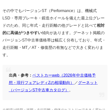
その中でもバージョンST（Performance）は、機械式
LSD・専用ブレーキ・鍛造ホイールを備えた最上位グレー
ドのため、同じ年式・走行距離の他グレードと比べて
相対
的に高値がつきやすい
傾向があります。グーネット掲載の
バージョンST中古車価格帯は幅広く分布しており、年式・
走行距離・MT／AT・修復歴の有無などで大きく変わりま
す。
出典・参考：
ベストカーweb（2026年中古価格予
想・現行フェアレディZの相場動向）
／
グーネット
（バージョンST中古車カタログ）
。
※相場は時期・状態・走行距離・個体のヒストリーで大きく変わり