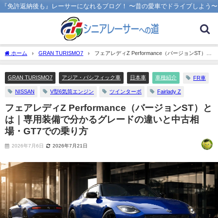
『免許返納後も』レーサーになれるブログ！ 〜昔の愛車でドライブしよう〜
ホーム
GRAN TURISMO7
フェアレディZ Performance（バージョンST）と
は｜専用装備で分かるグレードの違いと中古相場・GT7での乗り方
GRAN TURISMO7
アジア・パシフィック車
日本車
車種紹介
FR車
NISSAN
V型6気筒エンジン
ツインターボ
Fairlady Z
フェアレディZ Performance（バージョンST）と
は｜専用装備で分かるグレードの違いと中古相
場・GT7での乗り方
2026年7月6日
2026年7月21日