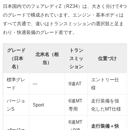
日本国内でのフェアレディZ（RZ34）は、大きく分けて4つ
のグレードで構成されています。エンジン・基本ボディは
すべて共通で、違いはトランスミッションの選択肢と足ま
わり・快適装備のグレード差です。
グレード
トラン
北米名（相
（日本
スミッ
位置づけ
当）
名）
ション
標準グレ
エントリー仕
―
9速AT
ード
様
バージョ
6速MT
走行装備を強
Sport
ンS
専用
化したMT仕様
6速MT
走行装備＋快
バージョ
／9速