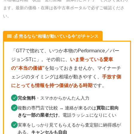
ます。最新の価格・在庫は各中古車ポータルで必ずご確認くださ
い。
💰 売るなら“相場が動いている今”がチャンス
「GT7で惚れて、いつか本物のPerformance／バー
ジョンSTに」。その前に、
いま乗っている愛車
の“本当の価値”
を知っておきませんか。マイナーチ
ェンジのタイミングは相場が動きやすく、
手放す側
にとっても情報を持つ価値がある時期
です。
完全無料
・スマホからかんたん入力
✓
複数の専門店で比較 → 連絡が来るのは
買取に前向
✓
きな一部の業者だけ
。電話ラッシュになりにくい
実車をしっかり見てもらえるから査定額に納得感が
✓
ある、
キャンセルも自由