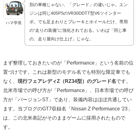
別の車種じゃない、「グレード」の違いじゃ。エン
ジンは同じ405PSのVR30DDTT型V6ツインター
ボ。でも足まわりとブレーキとホイールだけ、専用
ハマ学長
の“走りの装備”に強化されておる。いわば「同じ車
の、走り屋向け仕上げ」じゃな。
まず整理しておきたいのが「Performance」という名前の位
置づけです。これは新型のモデル名でも特別な限定車でも
なく、
現行フェアレディZ（RZ34型）のグレード名
です。
北米市場での呼び方が「Performance」、日本市場での呼び
方が「バージョンST」であり、装備内容はほぼ共通してい
ます。当ブログのGT7収録名「Nissan Z Performance '23」
は、この北米表記がそのままゲームに採用されたもので
す。