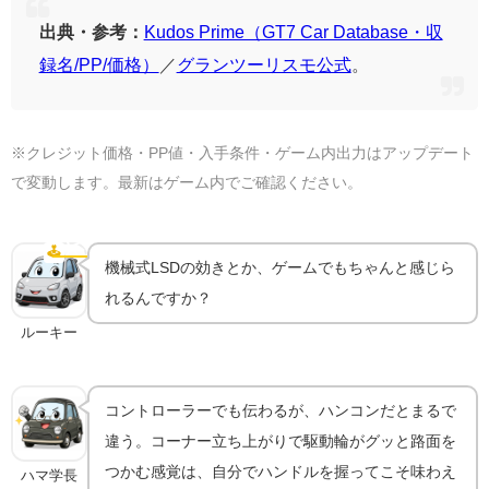
出典・参考：
Kudos Prime（GT7 Car Database・収
録名/PP/価格）
／
グランツーリスモ公式
。
※クレジット価格・PP値・入手条件・ゲーム内出力はアップデート
で変動します。最新はゲーム内でご確認ください。
ハンコンで乗るともっと気持ちいい｜機材ガイド
🕹️
ハンコン
機械式LSDの効きとか、ゲームでもちゃんと感じら
れるんですか？
ルーキー
コントローラーでも伝わるが、ハンコンだとまるで
違う。コーナー立ち上がりで駆動輪がグッと路面を
つかむ感覚は、自分でハンドルを握ってこそ味わえ
ハマ学長