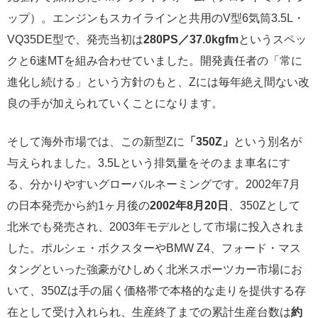
ップ）。エンジンもスカイラインと共用のV型6気筒3.5L・
VQ35DE型で、発売当初は
280PS／37.0kgfm
というスペッ
クと6速MTを組み合わせていました。開発責任者の「常に
進化し続ける」という方針のもと、Zには毎年絶え間ない改
良の手が加えられていくことになります。
そして海外市場では、この新型Zに
「350Z」
という別名が
与えられました。3.5Lという排気量をそのまま車名にす
る、分かりやすいグローバルネーミングです。2002年7月
の日本発売から約1ヶ月後の
2002年8月20日
、350Zとして
北米でも発売され、2003年モデルとして市場に投入されま
した。ポルシェ・ボクスターやBMW Z4、フォード・マス
タングといった強豪がひしめく北米スポーツカー市場にお
いて、350Zは手の届く価格帯で本格的な走りを提供する存
在として受け入れられ、生産終了までの累計生産台数は
約