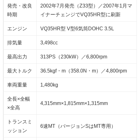
発売・改良
2002年7月発売（Z33型）／2007年1月マ
時期
イナーチェンジでVQ35HR型に刷新
エンジン
VQ35HR型 V型6気筒DOHC 3.5L
排気量
3,498cc
最高出力
313PS（230kW）／6,800rpm
最大トルク
36.5kgf・m（358.0N・m）／4,800rpm
車両重量
1,480kg
全長×全幅
4,315mm×1,815mm×1,315mm
×全高
トランスミ
6速MT（バージョンSはMT専用）
ッション