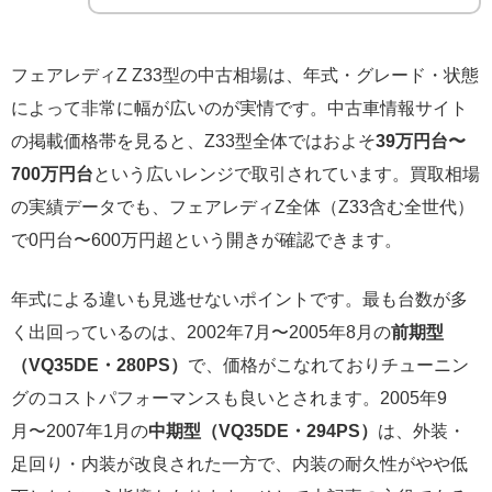
フェアレディZ Z33型の中古相場は、年式・グレード・状態
によって非常に幅が広いのが実情です。中古車情報サイト
の掲載価格帯を見ると、Z33型全体ではおよそ
39万円台〜
700万円台
という広いレンジで取引されています。買取相場
の実績データでも、フェアレディZ全体（Z33含む全世代）
で0円台〜600万円超という開きが確認できます。
年式による違いも見逃せないポイントです。最も台数が多
く出回っているのは、2002年7月〜2005年8月の
前期型
（VQ35DE・280PS）
で、価格がこなれておりチューニン
グのコストパフォーマンスも良いとされます。2005年9
月〜2007年1月の
中期型（VQ35DE・294PS）
は、外装・
足回り・内装が改良された一方で、内装の耐久性がやや低