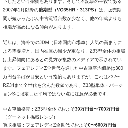
下したという指摘もあります。そして本記事の主役である
2007年1月以降の
後期型（VQ35HR・313PS）
は、販売期
間が短かったぶん中古流通台数が少なく、他の年式よりも
相場が高めになる傾向があります。
近年は、海外でのJDM（日本国内市場車）人気の高まりに
よる需要増と、国内在庫の減少が重なり、Z33型全体の相場
は上昇傾向にあるとの見方が複数のメディアで示されてい
ます。フェアレディZ全世代を通した中古車平均価格は300
万円台半ばが目安という指摘もありますが、これはZ32〜
RZ34まで全世代を含んだ数値であり、Z33型単体・バージ
ョンSに限定した平均ではない点に注意が必要です。
中古車価格帯：Z33型全体でおよそ
39万円台〜700万円台
（グーネット掲載レンジ）
買取相場：フェアレディZ全世代でおよそ
0〜600万円台