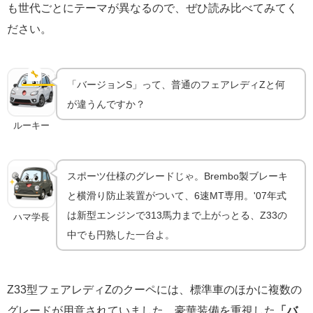
も世代ごとにテーマが異なるので、ぜひ読み比べてみてく
ださい。
バージョンS '07｜VQ35HR型エンジンとスペック詳
細
🔧
スペック
「バージョンS」って、普通のフェアレディZと何
が違うんですか？
ルーキー
スポーツ仕様のグレードじゃ。Brembo製ブレーキ
と横滑り防止装置がついて、6速MT専用。'07年式
は新型エンジンで313馬力まで上がっとる、Z33の
ハマ学長
中でも円熟した一台よ。
Z33型フェアレディZのクーペには、標準車のほかに複数の
グレードが用意されていました。豪華装備を重視した
「バ