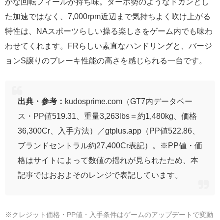
かな回転フィールが持ち味。ターボ勢のようなドカンとし
た加速ではなく、7,000rpm近辺まで気持ちよく吹け上がる
特性は、NAスポーツらしい操る楽しさをゲーム内でも味わ
わせてくれます。FRらしい素直なハンドリングと、バージ
ョンS譲りのブレーキ性能の高さを感じられる一台です。
出典・参考：
kudosprime.com（GT7内データベー
ス・PP値519.31、重量3,263lbs＝約1,480kg、価格
36,300Cr、入手方法）／gtplus.app（PP値522.86、
ブランドセントラル約27,400Cr表記）。※PP値・価
格はサイトによって数値の揺れが見られたため、本
記事ではおおよそのレンジで表記しています。
※クレジット価格・PP値・入手条件はゲームのアップデートで変動