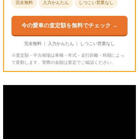
完全無料
入力かんたん
しつこい営業なし
今の愛車の査定額を無料でチェック →
完全無料 ｜ 入力かんたん ｜ しつこい営業なし
※査定額・中古相場は車種・年式・走行距離・時期によっ
て変動します。実際の金額は査定でご確認ください。
グランツーリスモ7のフェアレディZ バージョンS｜
スペックと入手方法
🎮
GT7の基本