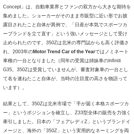
Concept」は、自動車業界とファンの双方から大きな期待を
集めました。ショーカーがそのまま市販型に近い形でお披
露目されたこと自体が異例で、「日産が本気でスポーツカ
ーブランドを立て直す」という強いメッセージとして受け
止められたのです。350Zは北米の専門誌からも高く評価さ
れ、2003年の
Motor Trend Car of the Year
ではノミネート
車種の一台となりました（同年の受賞は姉妹車のInfiniti
G35。350Zは受賞していませんが、審査対象車の一台とし
て名を連ねたこと自体が、当時の注目度の高さを物語って
います）。
結果として、350Zは北米市場で「手が届く本格スポーツカ
ー」というポジションを確立し、Z33型全体の販売を力強く
牽引しました。日本の「フェアレディZ」というブランドイ
メージと、海外の「350Z」という実用的なネーミングを両