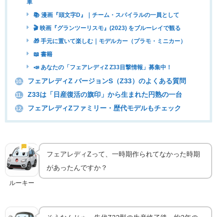
車
📚 漫画『頭文字D』｜チーム・スパイラルの一員として
🎬 映画『グランツーリスモ』(2023) をブルーレイで観る
🎁 手元に置いて楽しむ｜モデルカー（プラモ・ミニカー）
📖 書籍
📣 あなたの「フェアレディZ Z33目撃情報」募集中！
フェアレディZ バージョンS（Z33）のよくある質問
10.
Z33は「日産復活の旗印」から生まれた円熟の一台
11.
フェアレディZファミリー・歴代モデルもチェック
12.
2002年、フェアレディZ「復活」の物語
🏁
実車の魅力
フェアレディZって、一時期作られてなかった時期
があったんですか？
ルーキー