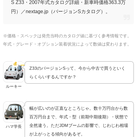
S Z33・2007年式カタログ詳細・新車時価格363.3万
円）／nextage.jp（バージョンSカタログ）。
※価格・スペックは発売当時のカタログ値に基づく参考情報です。
年式・グレード・オプション装着状況によって数値は変わります。
フェアレディZ Z33は今いくら？相場の傾向
💰
中古相場
Z33のバージョンSって、今から中古で買うといく
らくらいするんですか？
ルーキー
幅が広いのが正直なところじゃ。数十万円台から数
百万円台まで、年式・型（前期中期後期）・状態で
全然違う。ただJDMブームの影響で、じわじわ相場
ハマ学長
が上がっとる傾向があるぞ。