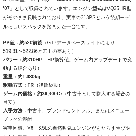
'07」
として収録されています。エンジン型式はVQ35HR型
がそのまま反映されており、実車の313PSという後期モデ
ルらしいスペックを踏まえた一台です。
PP値：約520前後
（GT7データベースサイトにより
519.31〜522.86と若干の差あり）
パワー：約310HP
（HP換算値。ゲーム内アップデートで変
動する場合あり）
重量：約1,480kg
駆動方式：FR
（後輪駆動）
ゲーム内価格：約36,300Cr
（中古車として購入する場合の
目安）
入手方法：
中古車、ブランドセントラル、またはメニュー
ブックの報酬
実車同様、V6・3.5Lの自然吸気エンジンがもたらす伸びや