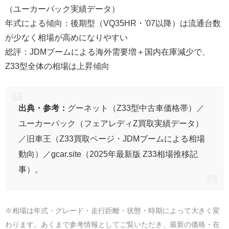
（ユーカーパック実績データ）
年式による傾向：後期型（VQ35HR・'07以降）は流通台数
が少なく相場が高めになりやすい
総評：JDMブームによる海外需要増＋国内在庫減少で、
Z33型全体の相場は上昇傾向
出典・参考：
グーネット（Z33型中古車価格帯）／
ユーカーパック（フェアレディZ買取実績データ）
／旧車王（Z33買取ページ・JDMブームによる相場
動向）／gcar.site（2025年最新版 Z33相場推移記
事）。
※相場は年式・グレード・走行距離・状態・時期によって大きく変
わります。あくまで参考情報としてご覧いただき、最新の価格・在