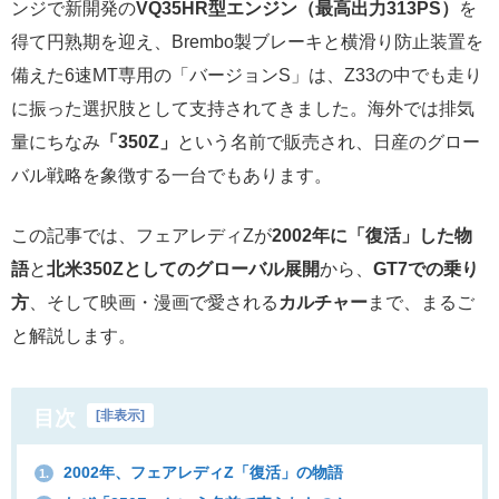
ンジで新開発の
VQ35HR型エンジン（最高出力313PS）
を
得て円熟期を迎え、Brembo製ブレーキと横滑り防止装置を
備えた6速MT専用の「バージョンS」は、Z33の中でも走り
に振った選択肢として支持されてきました。海外では排気
量にちなみ
「350Z」
という名前で販売され、日産のグロー
バル戦略を象徴する一台でもあります。
この記事では、フェアレディZが
2002年に「復活」した物
語
と
北米350Zとしてのグローバル展開
から、
GT7での乗り
方
、そして映画・漫画で愛される
カルチャー
まで、まるご
と解説します。
目次
[
非表示
]
2002年、フェアレディZ「復活」の物語
1.