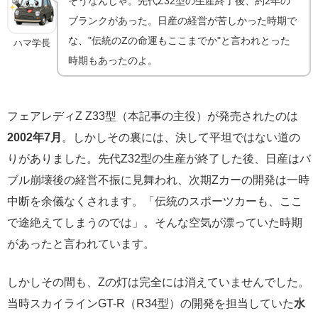
そうなんじゃ。先代Z32型の生産終了後、約2年の
ブランクがあった。日産の経営が苦しかった時期で
な、"伝統のZの命運もここまでか"と言われとった
ハマ学長
時期もあったのよ。
フェアレディZ Z33型（本記事の主役）が発売されたのは
2002年7月
。しかしその裏には、決して平坦ではない道の
りがありました。先代Z32型の生産が終了した後、日産はバ
ブル崩壊後の経営不振に見舞われ、次期Zカーの開発は一時
中断を余儀なくされます。「伝統のスポーツカーも、ここ
で途絶えてしまうのでは」。そんな空気が漂っていた時期
があったと言われています。
しかしその間も、Zの灯は完全には消えていませんでした。
当時スカイラインGT-R（R34型）の開発を担当していた
水