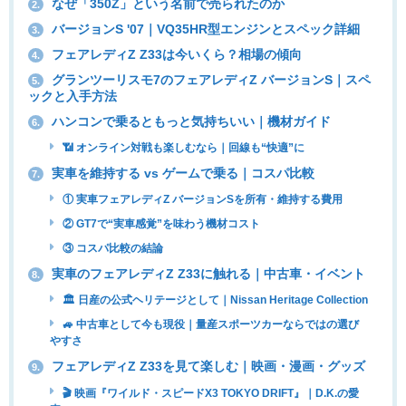
なぜ「350Z」という名前で売られたのか
2.
バージョンS '07｜VQ35HR型エンジンとスペック詳細
3.
フェアレディZ Z33は今いくら？相場の傾向
4.
グランツーリスモ7のフェアレディZ バージョンS｜スペ
5.
ックと入手方法
ハンコンで乗るともっと気持ちいい｜機材ガイド
6.
📶 オンライン対戦も楽しむなら｜回線も“快適”に
実車を維持する vs ゲームで乗る｜コスパ比較
7.
① 実車フェアレディZ バージョンSを所有・維持する費用
② GT7で“実車感覚”を味わう機材コスト
③ コスパ比較の結論
実車のフェアレディZ Z33に触れる｜中古車・イベント
8.
🏛 日産の公式ヘリテージとして｜Nissan Heritage Collection
🚙 中古車として今も現役｜量産スポーツカーならではの選び
やすさ
フェアレディZ Z33を見て楽しむ｜映画・漫画・グッズ
9.
🎬 映画『ワイルド・スピードX3 TOKYO DRIFT』｜D.K.の愛