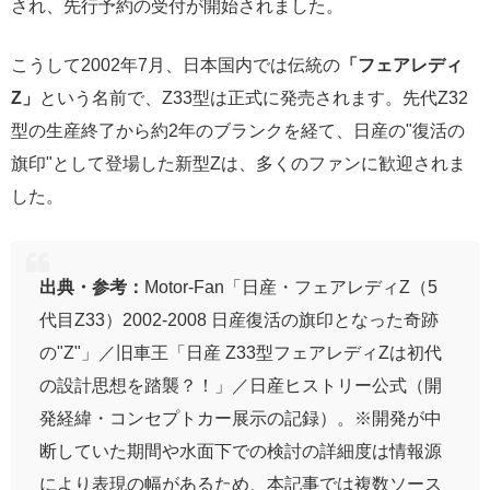
され、先行予約の受付が開始されました。
こうして2002年7月、日本国内では伝統の
「フェアレディ
Z」
という名前で、Z33型は正式に発売されます。先代Z32
型の生産終了から約2年のブランクを経て、日産の"復活の
旗印"として登場した新型Zは、多くのファンに歓迎されま
した。
出典・参考：
Motor-Fan「日産・フェアレディZ（5
代目Z33）2002-2008 日産復活の旗印となった奇跡
の"Z"」／旧車王「日産 Z33型フェアレディZは初代
の設計思想を踏襲？！」／日産ヒストリー公式（開
発経緯・コンセプトカー展示の記録）。※開発が中
断していた期間や水面下での検討の詳細度は情報源
により表現の幅があるため、本記事では複数ソース