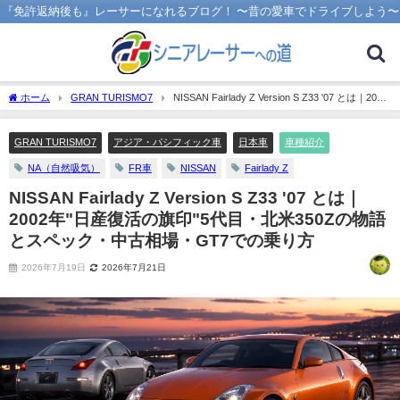
『免許返納後も』レーサーになれるブログ！ 〜昔の愛車でドライブしよう〜
ホーム
GRAN TURISMO7
NISSAN Fairlady Z Version S Z33 '07 とは｜2002
年"日産復活の旗印"5代目・北米350Zの物語とスペック・中古相場・GT7での乗り方
GRAN TURISMO7
アジア・パシフィック車
日本車
車種紹介
NA（自然吸気）
FR車
NISSAN
Fairlady Z
NISSAN Fairlady Z Version S Z33 '07 とは｜
2002年"日産復活の旗印"5代目・北米350Zの物語
とスペック・中古相場・GT7での乗り方
2026年7月19日
2026年7月21日