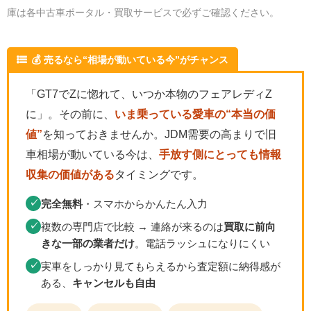
庫は各中古車ポータル・買取サービスで必ずご確認ください。
💰 売るなら“相場が動いている今”がチャンス
「GT7でZに惚れて、いつか本物のフェアレディZ
に」。その前に、
いま乗っている愛車の“本当の価
値”
を知っておきませんか。JDM需要の高まりで旧
車相場が動いている今は、
手放す側にとっても情報
収集の価値がある
タイミングです。
完全無料
・スマホからかんたん入力
✓
複数の専門店で比較 → 連絡が来るのは
買取に前向
✓
きな一部の業者だけ
。電話ラッシュになりにくい
実車をしっかり見てもらえるから査定額に納得感が
✓
ある、
キャンセルも自由