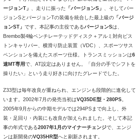
ージョンT」
、走りに振った
「バージョンS」
、そしてバー
ジョンSとバージョンTの装備を統合した最上級の
「バージ
ョンST」
です。本記事の主役である
バージョンS
は、
Brembo製4輪ベンチレーテッドディスク＋アルミ対向ピス
トンキャリパー、横滑り防止装置（VDC）、スポーツサス
ペンションを備えたスポーツ仕様。トランスミッションは
6
速MT専用
で、AT設定はありません。「自分の手でシフトを
操りたい」という走り好きに向けたグレードでした。
Z33型は毎年改良が重ねられ、エンジンも段階的に進化して
います。2002年7月の発売当初は
VQ35DE型・280PS
。
2005年9月からの中期モデルでは294PSまで向上し、外
装・足回り・内装にも改良が加えられました。そして本記
事の年式である
2007年1月のマイナーチェンジ
で、エンジ
ンは新開発の
VQ35HR型
へと刷新されます。