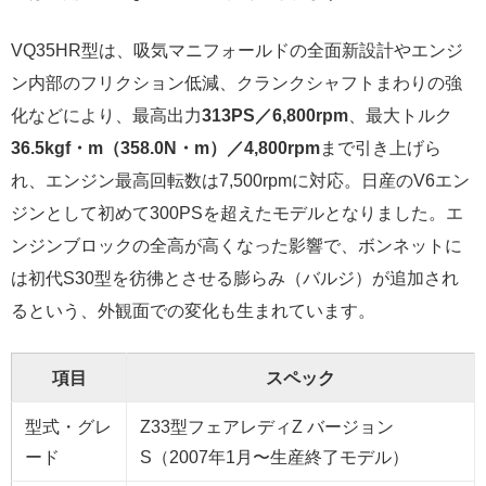
VQ35HR型は、吸気マニフォールドの全面新設計やエンジ
ン内部のフリクション低減、クランクシャフトまわりの強
化などにより、最高出力
313PS／6,800rpm
、最大トルク
36.5kgf・m（358.0N・m）／4,800rpm
まで引き上げら
れ、エンジン最高回転数は7,500rpmに対応。日産のV6エン
ジンとして初めて300PSを超えたモデルとなりました。エ
ンジンブロックの全高が高くなった影響で、ボンネットに
は初代S30型を彷彿とさせる膨らみ（バルジ）が追加され
るという、外観面での変化も生まれています。
項目
スペック
型式・グレ
Z33型フェアレディZ バージョン
ード
S（2007年1月〜生産終了モデル）