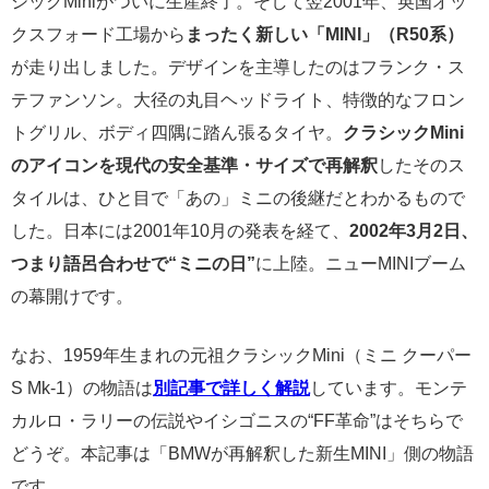
シックMiniがついに生産終了。そして翌2001年、英国オッ
クスフォード工場から
まったく新しい「MINI」（R50系）
が走り出しました。デザインを主導したのはフランク・ス
テファンソン。大径の丸目ヘッドライト、特徴的なフロン
トグリル、ボディ四隅に踏ん張るタイヤ。
クラシックMini
のアイコンを現代の安全基準・サイズで再解釈
したそのス
タイルは、ひと目で「あの」ミニの後継だとわかるもので
した。日本には2001年10月の発表を経て、
2002年3月2日、
つまり語呂合わせで“ミニの日”
に上陸。ニューMINIブーム
の幕開けです。
なお、1959年生まれの元祖クラシックMini（ミニ クーパー
S Mk-1）の物語は
別記事で詳しく解説
しています。モンテ
カルロ・ラリーの伝説やイシゴニスの“FF革命”はそちらで
どうぞ。本記事は「BMWが再解釈した新生MINI」側の物語
です。