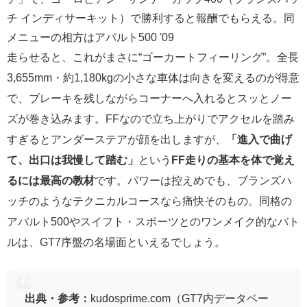
チ インディサーキット）で勝利すると報酬でもらえる。同
メニューの相方はアバルト500 '09
走らせると、これがまさに“ゴーカートフィーリング”。全長
3,655mm・約1,180kgの小さな車体は向きを変えるのが得意
で、ブレーキを残しながらコーナーへ入れるとスッとノー
ズが巻き込みます。FFなので立ち上がりでアクセルを踏み
すぎるとアンダーステアが顔を出しますが、
「進入で曲げ
て、出口は我慢して踏む」
という
FF走りの基本を体で覚え
るには最高の教材
です。パワーは控えめでも、ブランズハ
ッチのようなテクニカルコースなら痛快そのもの。同格の
アバルト500やスイフト・スポーツとのワンメイク的なバト
ルは、GT7序盤の名場面といえるでしょう。
出典・参考：
kudosprime.com（GT7内データベー