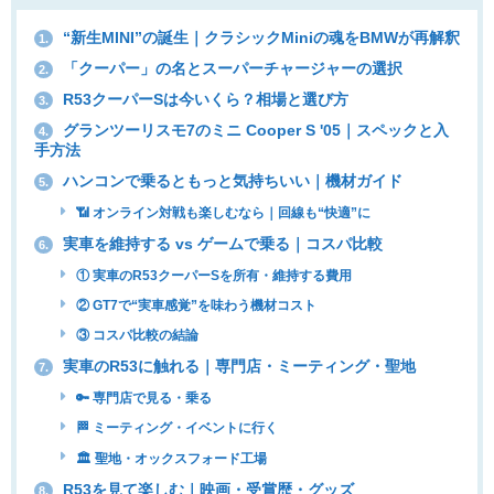
“新生MINI”の誕生｜クラシックMiniの魂をBMWが再解釈
1.
「クーパー」の名とスーパーチャージャーの選択
2.
R53クーパーSは今いくら？相場と選び方
3.
グランツーリスモ7のミニ Cooper S '05｜スペックと入
4.
手方法
ハンコンで乗るともっと気持ちいい｜機材ガイド
5.
📶 オンライン対戦も楽しむなら｜回線も“快適”に
実車を維持する vs ゲームで乗る｜コスパ比較
6.
① 実車のR53クーパーSを所有・維持する費用
② GT7で“実車感覚”を味わう機材コスト
③ コスパ比較の結論
実車のR53に触れる｜専門店・ミーティング・聖地
7.
🔑 専門店で見る・乗る
🏁 ミーティング・イベントに行く
🏛 聖地・オックスフォード工場
R53を見て楽しむ｜映画・受賞歴・グッズ
8.