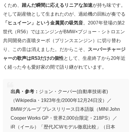
くため、
踏んだ瞬間に応えるリニアな加速
が持ち味です。
そして副産物として生まれたのが、過給機の回転が奏でる
「ヒュイーン」という金属質の吸気音
。2007年登場の第2
世代（R56）ではエンジンがBMW×プジョー・シトロエン
共同開発の直噴ターボ（プリンスエンジン）に切り替わ
り、この音は消えました。だからこそ、
スーパーチャージ
ャーの歌声はR53だけの個性
として、生産終了から20年近
く経った今も愛好家の間で語り継がれています。
出典・参考：
ジョン・クーパー(自動車技術者)
（Wikipedia・1923年生/2000年12月24日没）／
BMWグループ プレスリリース日本語版（MINI John
Cooper Works GP・世界2,000台限定・218PS）／
iR（イール）「歴代JCWモデル徹底比較」（日本