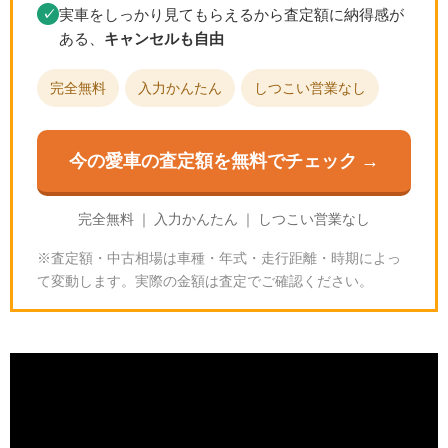
実車をしっかり見てもらえるから査定額に納得感が
✓
ある、
キャンセルも自由
完全無料
入力かんたん
しつこい営業なし
今の愛車の査定額を無料でチェック →
完全無料 ｜ 入力かんたん ｜ しつこい営業なし
※査定額・中古相場は車種・年式・走行距離・時期によっ
て変動します。実際の金額は査定でご確認ください。
グランツーリスモ7のミニ Cooper S '05｜スペックと
入手方法
🎮
GT7の基本