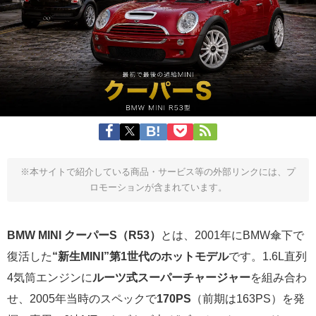
※本サイトで紹介している商品・サービス等の外部リンクには、プ
ロモーションが含まれています。
BMW MINI クーパーS（R53）
とは、2001年にBMW傘下で
復活した
“新生MINI”第1世代のホットモデル
です。1.6L直列
4気筒エンジンに
ルーツ式スーパーチャージャー
を組み合わ
せ、2005年当時のスペックで
170PS
（前期は163PS）を発