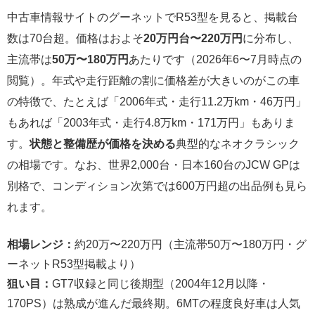
中古車情報サイトのグーネットでR53型を見ると、掲載台
数は70台超。価格はおよそ
20万円台〜220万円
に分布し、
主流帯は
50万〜180万円
あたりです（2026年6〜7月時点の
閲覧）。年式や走行距離の割に価格差が大きいのがこの車
の特徴で、たとえば「2006年式・走行11.2万km・46万円」
もあれば「2003年式・走行4.8万km・171万円」もありま
す。
状態と整備歴が価格を決める
典型的なネオクラシック
の相場です。なお、世界2,000台・日本160台のJCW GPは
別格で、コンディション次第では600万円超の出品例も見ら
れます。
相場レンジ：
約20万〜220万円（主流帯50万〜180万円・グ
ーネットR53型掲載より）
狙い目：
GT7収録と同じ後期型（2004年12月以降・
170PS）は熟成が進んだ最終期。6MTの程度良好車は人気