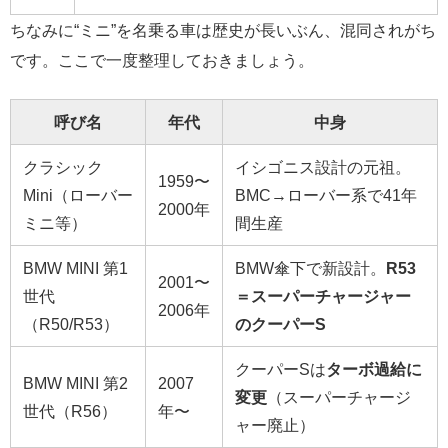
ちなみに“ミニ”を名乗る車は歴史が長いぶん、混同されがち
です。ここで一度整理しておきましょう。
呼び名
年代
中身
クラシック
イシゴニス設計の元祖。
1959〜
Mini（ローバー
BMC→ローバー系で41年
2000年
ミニ等）
間生産
BMW MINI 第1
BMW傘下で新設計。
R53
2001〜
世代
＝スーパーチャージャー
2006年
（R50/R53）
のクーパーS
クーパーSは
ターボ過給に
BMW MINI 第2
2007
変更
（スーパーチャージ
世代（R56）
年〜
ャー廃止）