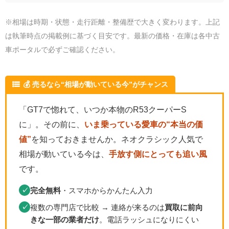
※相場は時期・状態・走行距離・整備歴で大きく変わります。上記
は執筆時点の掲載例に基づく目安です。最新の価格・在庫は各中古
車ポータルで必ずご確認ください。
💰 売るなら“相場が動いている今”がチャンス
「GT7で惚れて、いつか本物のR53クーパーS
に」。その前に、
いま乗っている愛車の“本当の価
値”
を知っておきませんか。ネオクラシック人気で
相場が動いている今は、
手放す側にとっても追い風
です。
完全無料
・スマホからかんたん入力
✓
複数の専門店で比較 → 連絡が来るのは
買取に前向
✓
きな一部の業者だけ
。電話ラッシュになりにくい