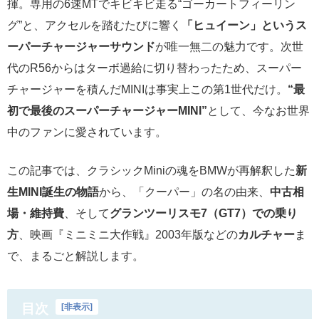
揮。専用の6速MTでキビキビ走る“ゴーカートフィーリン
グ”と、アクセルを踏むたびに響く
「ヒュイーン」というス
ーパーチャージャーサウンド
が唯一無二の魅力です。次世
代のR56からはターボ過給に切り替わったため、スーパー
チャージャーを積んだMINIは事実上この第1世代だけ。
“最
初で最後のスーパーチャージャーMINI”
として、今なお世界
中のファンに愛されています。
この記事では、クラシックMiniの魂をBMWが再解釈した
新
生MINI誕生の物語
から、「クーパー」の名の由来、
中古相
場・維持費
、そして
グランツーリスモ7（GT7）での乗り
方
、映画『ミニミニ大作戦』2003年版などの
カルチャー
ま
で、まるごと解説します。
目次
[
非表示
]