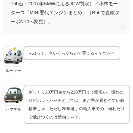
160台・2007年BMWによるJCW買収）／小林モー
タース「MINI歴代エンジンまとめ」（R56で直噴タ
ーボN14へ変更）。
R53クーパーSは今いくら？相場と選び方
💰
中古相場
R53って、今いくらぐらいで買えるんですか？
ルーキー
ざっくり20万円台から220万円まで幅広い。憧れの
欧州ホットハッチとしては、まだ手が届きやすい価
格帯じゃ。ただし20年選手の輸入車での、値札だけ
ハマ学長
で飛びつくのは禁物じゃぞ。