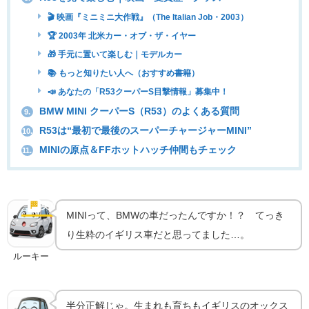
🎬 映画『ミニミニ大作戦』（The Italian Job・2003）
🏆 2003年 北米カー・オブ・ザ・イヤー
🎁 手元に置いて楽しむ｜モデルカー
📚 もっと知りたい人へ（おすすめ書籍）
📣 あなたの「R53クーパーS目撃情報」募集中！
BMW MINI クーパーS（R53）のよくある質問
9.
R53は“最初で最後のスーパーチャージャーMINI”
10.
MINIの原点＆FFホットハッチ仲間もチェック
11.
“新生MINI”の誕生｜クラシックMiniの魂をBMWが再
解釈
🏁
実車の魅力
MINIって、BMWの車だったんですか！？ てっき
り生粋のイギリス車だと思ってました…。
ルーキー
半分正解じゃ。生まれも育ちもイギリスのオックス