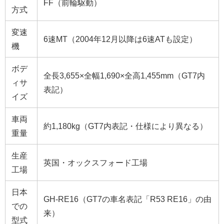
FF（前輪駆動）
方式
変速
6速MT（2004年12月以降は6速ATも設定）
機
ボデ
全長3,655×全幅1,690×全高1,455mm（GT7内
ィサ
表記）
イズ
車両
約1,180kg（GT7内表記・仕様により異なる）
重量
生産
英国・オックスフォード工場
工場
日本
GH-RE16（GT7の車名表記「R53 RE16」の由
での
来）
型式