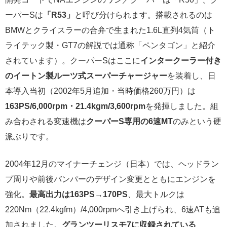
ーパーSは
「R53」
と呼び分けられます。搭載されるのは
BMWとクライスラーの合弁で生まれた1.6L直列4気筒（ト
ライテック製・GT7の解説では通称「ペンタゴン」と紹介
されています）。クーパーSはここに
インタークーラー付き
のイートン製ルーツ式スーパーチャージャー
を装着し、日
本導入当初（2002年5月追加・当時価格260万円）は
163PS/6,000rpm・21.4kgm/3,600rpm
を発揮しました。組
み合わされる変速機は
クーパーS専用の6速MT
のみという硬
派ぶりです。
2004年12月のマイナーチェンジ（日本）では、ヘッドラン
プ周りや前後バンパーのデザイン変更とともにエンジンを
強化。
最高出力は163PS→170PS
、最大トルクは
220Nm（22.4kgfm）/4,000rpmへ引き上げられ、6速ATも追
加されました。
グランツーリスモ7に収録されている