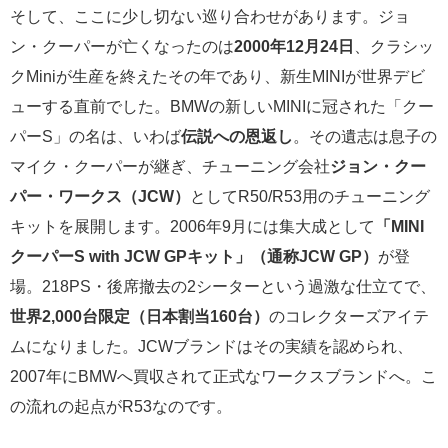
そして、ここに少し切ない巡り合わせがあります。ジョ
ン・クーパーが亡くなったのは
2000年12月24日
、クラシッ
クMiniが生産を終えたその年であり、新生MINIが世界デビ
ューする直前でした。BMWの新しいMINIに冠された「クー
パーS」の名は、いわば
伝説への恩返し
。その遺志は息子の
マイク・クーパーが継ぎ、チューニング会社
ジョン・クー
パー・ワークス（JCW）
としてR50/R53用のチューニング
キットを展開します。2006年9月には集大成として
「MINI
クーパーS with JCW GPキット」（通称JCW GP）
が登
場。218PS・後席撤去の2シーターという過激な仕立てで、
世界2,000台限定（日本割当160台）
のコレクターズアイテ
ムになりました。JCWブランドはその実績を認められ、
2007年にBMWへ買収されて正式なワークスブランドへ。こ
の流れの起点がR53なのです。