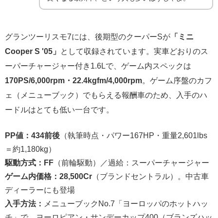
グランツーリスモ7には、後期型のクーパーSが
「ミニ
Cooper S '05」
として収録されています。実車どおりのス
ーパーチャージャー付き1.6Lで、ゲーム内スペックは
170PS/6,000rpm・22.4kgfm/4,000rpm
。ゲーム序盤のカフ
ェ（メニューブック）でもらえる報酬車のため、入手のハ
ードルはとても低い一台です。
PP値：434前後
（執筆時点・パワー167HP・重量2,601lbs
＝約1,180kg）
駆動方式：FF
（前輪駆動）／過給：スーパーチャージャー
ゲーム内価格：28,500Cr
（ブランドセントラル）。中古車
ディーラーにも登場
入手方法：
メニューブックNo.7「ヨーロッパのホットハッ
チ」で、ヨーロピアン・サンデーカップ400（ブランズハッ