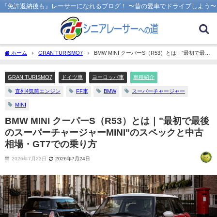
『免許返納後も』レーサーになれるブログ！ 〜昔の愛車でドライブしよう〜
ホーム
GRAN TURISMO7
BMW MINI クーパーS（R53）とは｜"最初で最後
のスーパーチャージャーMINI"のスペックと中古相場・GT7での乗り方
GRAN TURISMO7
ドイツ車
ヨーロッパ車
車種紹介
直列4気筒エンジン
FF車
BMW
スーパーチャージャー
MINI
BMW MINI クーパーS（R53）とは｜"最初で最後
のスーパーチャージャーMINI"のスペックと中古
相場・GT7での乗り方
2026年7月23日
2026年7月24日