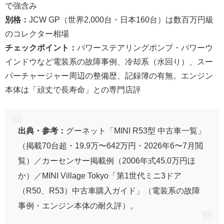
で強含み
別格：
JCW GP（世界2,000台・日本160台）は数百万円級
のコレクター相場
チェックポイント：
パワーステアリングポンプ・パワーウ
インドウなど電装系の故障事例、冷却系（水回り）、スー
パーチャージャー周辺の整備歴、記録簿の有無。エンジン
本体は「頑丈で長寿命」との専門店評
出典・参考：
グーネット「MINI R53型 中古車一覧」
（掲載70台超・19.9万〜642万円・2026年6〜7月閲
覧）／カーセンサー掲載例（2006年式45.0万円ほ
か）／MINI Village Tokyo「第1世代ミニ3ドア
（R50、R53）中古車購入ガイド」（電装系の故障
事例・エンジン本体の耐久評）。