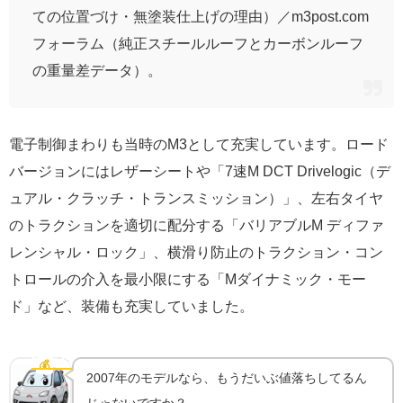
ての位置づけ・無塗装仕上げの理由）／m3post.com
フォーラム（純正スチールルーフとカーボンルーフ
の重量差データ）。
電子制御まわりも当時のM3として充実しています。ロード
バージョンにはレザーシートや「7速M DCT Drivelogic（デ
ュアル・クラッチ・トランスミッション）」、左右タイヤ
のトラクションを適切に配分する「バリアブルM ディファ
レンシャル・ロック」、横滑り防止のトラクション・コン
トロールの介入を最小限にする「Mダイナミック・モー
ド」など、装備も充実していました。
E92 M3は今いくら？「唯一のV8」というプレミアム
💰
中古相場
2007年のモデルなら、もうだいぶ値落ちしてるん