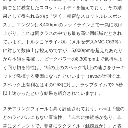
筒ごとに独立したスロットルボディを備えており、その結
果として得られるのは「速く、精密なスロットルレスポン
ス」。エンジンは8,400rpmのレッドラインまで一気に吹け
上がり、これは同クラスの中でも最も高い回転域だとされ
ています。トルクこそライバル（メルセデスAMG C63等）
に対して数値上は控えめですが、5,000rpmを超えたあたり
から本領を発揮し、ピークパワーの8,300rpmまで気持ちよ
く回り切る特性は、"紙の上のスペック"以上の速さをサーキ
ットで発揮する要因になったといいます（evoの計測では、
スペック上有利なはずのC63に対し、ラップタイムで2.5秒
以上速かったという結果も紹介されています）。
ステアリングフィールも高く評価されており、evoは「他の
どのライバルにもない直進性」「非常に接続感があり、非
常にダイレクトで、非常にタクタイル（触感豊か）」と表