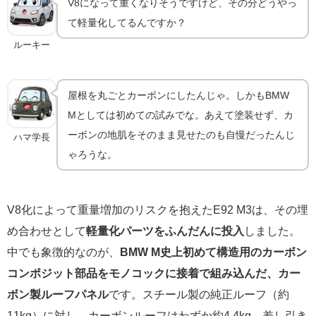
V8になって重くなりそうですけど、その分どうやっ
て軽量化してるんですか？
ルーキー
屋根を丸ごとカーボンにしたんじゃ。しかもBMW
Mとしては初めての試みでな。あえて塗装せず、カ
ーボンの地肌をそのまま見せたのも自慢だったんじ
ハマ学長
ゃろうな。
V8化によって重量増加のリスクを抱えたE92 M3は、その埋
め合わせとして
軽量化パーツをふんだんに投入
しました。
中でも象徴的なのが、
BMW M史上初めて構造用のカーボン
コンポジット部品をモノコックに接着で組み込んだ、カー
ボン製ルーフパネル
です。スチール製の純正ルーフ（約
11kg）に対し、カーボンルーフはわずか約4.4kg。差し引き