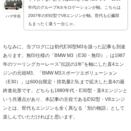
年代のグループAホモロゲーションが軸。こちらは
2007年のE92型でV8エンジンが軸。世代も心臓部
ハマ学長
もまったく違う一台じゃ。
ちなみに、当ブログには初代E30型M3を扱った記事も別途
あります。無印仕様の「BMW M3（E30・無印）」は1987
年のツーリングカーレース"伝説の1年"を軸にした直4エン
ジンの元祖M3、「BMW M3スポーツエボリューション
（E30）」は600台限定・排気量2.5Lまで拡大した直4の最
終進化形です。どちらも1980年代・E30型・直4エンジンと
いう共通点があり、本記事の主役であるE92型・V8エンジ
ンとは、世代もエンジンも全く異なる「別の物語」として
楽しんでいただければと思います。
F1由来のV8｜BMW SauberとS65型エンジンの舞台