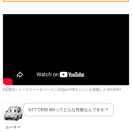
グランツーリスモ7のE92 M3｜スペックと入手方法
🎮
GT7の基本
E92型3シリーズクーペをベースに420psのV8エンジンを搭載した4代目M3
GT7でE92 M3ってどんな性能なんですか？
ルーキー