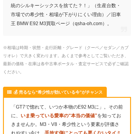
統のシルキーシックスを捨てた？！」（生産台数・
市場での希少性・相場が下がりにくい理由）／旧車
王 BMW E92 M3買取ページ（qsha-oh.com）。
※相場は時期・状態・走行距離・グレード（クーペ／セダン／カブ
リオレ）で大きく変わります。あくまで参考としてご覧いただき、
最新の価格・在庫は各中古車ポータル・査定サービスで必ずご確認
ください。
💰 売るなら“希少性が効いている今”がチャンス
「GT7で惚れて、いつか本物のE92 M3に」。その前
に、
いま乗っている愛車の“本当の価値”
を知ってお
きませんか。M3・V8・希少性という要素が評価さ
れやすい今は、
手放す側にとっても悪くないタイミ