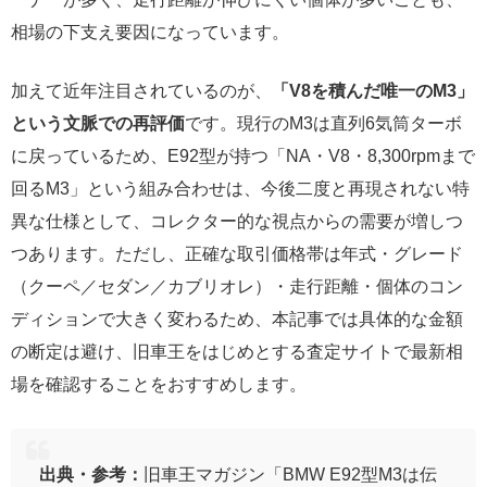
相場の下支え要因になっています。
加えて近年注目されているのが、
「V8を積んだ唯一のM3」
という文脈での再評価
です。現行のM3は直列6気筒ターボ
に戻っているため、E92型が持つ「NA・V8・8,300rpmまで
回るM3」という組み合わせは、今後二度と再現されない特
異な仕様として、コレクター的な視点からの需要が増しつ
つあります。ただし、正確な取引価格帯は年式・グレード
（クーペ／セダン／カブリオレ）・走行距離・個体のコン
ディションで大きく変わるため、本記事では具体的な金額
の断定は避け、旧車王をはじめとする査定サイトで最新相
場を確認することをおすすめします。
出典・参考：
旧車王マガジン「BMW E92型M3は伝