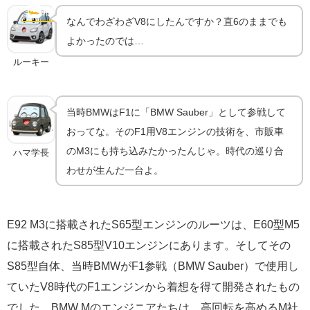
裏
🏎️
開発秘話
なんでわざわざV8にしたんですか？直6のままでも
よかったのでは…
ルーキー
当時BMWはF1に「BMW Sauber」として参戦して
おってな。そのF1用V8エンジンの技術を、市販車
のM3にも持ち込みたかったんじゃ。時代の巡り合
ハマ学長
わせが生んだ一台よ。
E92 M3に搭載されたS65型エンジンのルーツは、E60型M5
に搭載されたS85型V10エンジンにあります。そしてその
S85型自体、当時BMWがF1参戦（BMW Sauber）で使用し
ていたV8時代のF1エンジンから着想を得て開発されたもの
でした。BMW Mのエンジニアたちは、高回転を高めるM社