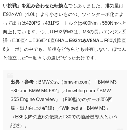
い挑戦」を組み合わせた転換点
でもありました。排気量は
E92のV8（4.0L）より小さいものの、ツインターボ化によ
って出力は420PS→431PS、トルクは400Nm→550Nmへと
向上しています。つまりE92型M3は、M3の長いエンジン系
譜（E30直4→E36/E46直6NA→
E92のみV8NA
→F80以降直
6ターボ）の中でも、前後をどちらとも共有しない、ぽつん
と独立した"一度きりの選択"だったわけです。
出典・参考：
BMW公式（bmw-m.com）「BMW M3
F80 and BMW M4 F82」／bmwblog.com「BMW
S55 Engine Overview」（F80型でのターボ直6回
帰・出力向上の経緯）／Wikipedia「BMW M3」
（E36以降の直6の伝統とF80での過給機導入という
記述）。