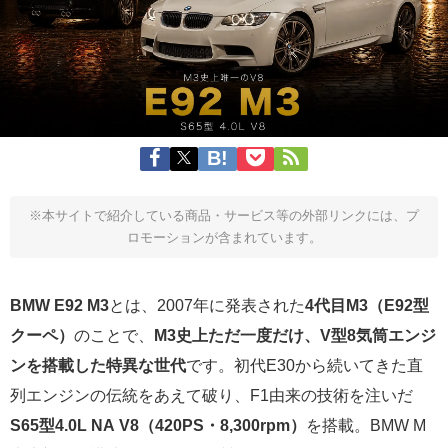
※本サイトで紹介している商品・サービス等の外部リンクには、プ
ロモーションが含まれています。
BMW E92 M3
とは、2007年に発表された
4代目M3（E92型
クーペ）
のことで、
M3史上ただ一度だけ、V型8気筒エンジ
ンを搭載した特異な世代
です。初代E30から続いてきた直
列エンジンの伝統をあえて破り、F1由来の技術を注いだ
S65型4.0L NA V8（420PS・8,300rpm）
を搭載。BMW M