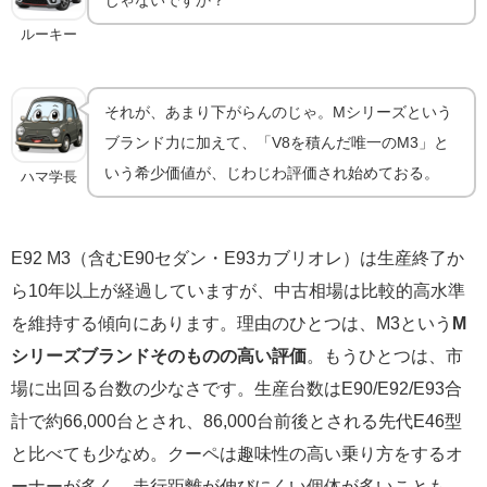
じゃないですか？
ルーキー
それが、あまり下がらんのじゃ。Mシリーズという
ブランド力に加えて、「V8を積んだ唯一のM3」と
いう希少価値が、じわじわ評価され始めておる。
ハマ学長
E92 M3（含むE90セダン・E93カブリオレ）は生産終了か
ら10年以上が経過していますが、中古相場は比較的高水準
を維持する傾向にあります。理由のひとつは、M3という
M
シリーズブランドそのものの高い評価
。もうひとつは、市
場に出回る台数の少なさです。生産台数はE90/E92/E93合
計で約66,000台とされ、86,000台前後とされる先代E46型
と比べても少なめ。クーペは趣味性の高い乗り方をするオ
ーナーが多く、走行距離が伸びにくい個体が多いことも、