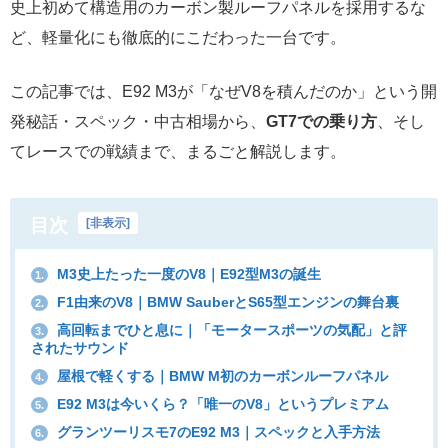
史上初めて構造用のカーボン製ルーフパネルを採用するな
ど、軽量化にも徹底的にこだわった一台です。
この記事では、E92 M3が「なぜV8を積んだのか」という開
発秘話・スペック・中古相場から、
GT7での乗り方
、そし
てレースでの戦績まで、まるごと解説します。
目次
[
非表示
]
M3史上たった一度のV8｜E92型M3の誕生
1.
F1由来のV8｜BMW SauberとS65型エンジンの舞台裏
2.
高回転までひと息に｜「モータースポーツの気配」と評
3.
されたサウンド
屋根で軽くする｜BMW M初のカーボンルーフパネル
4.
E92 M3は今いくら？「唯一のV8」というプレミアム
5.
グランツーリスモ7のE92 M3｜スペックと入手方法
6.