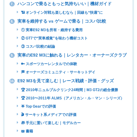
ハンコンで乗るともっと気持ちいい｜機材ガイド
7.
📶 オンライン対戦も楽しむなら｜回線も“快適”に
実車を維持する vs ゲームで乗る｜コスパ比較
8.
① 実車E92 M3を所有・維持する費用
② GT7で“実車感覚”を味わう機材コスト
③ コスパ比較の結論
実車のE92 M3に触れる｜レンタカー・オーナーズクラブ
9.
🔑 スポーツカーレンタルでの体験
🏁 オーナーズコミュニティ・サーキットデイ
E92 M3を見て楽しむ｜レース戦績・評価・グッズ
10.
🏆 2010年ニュルブルクリンク24時間｜M3 GT2の総合優勝
🏆 2010〜2011年 ALMS（アメリカン・ル・マン・シリーズ）
🌟 Top Gearでの評価
🎬 サーキット系メディアでの評価
🎁 手元に置いて楽しむ｜モデルカー
📖 書籍