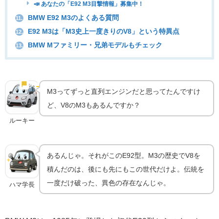
📣 あなたの「E92 M3目撃情報」募集中！
BMW E92 M3のよくある質問
11.
E92 M3は「M3史上一度きりのV8」という特異点
12.
BMW Mファミリー・兄弟モデルもチェック
13.
M3史上たった一度のV8｜E92型M3の誕生
🏁
実車の魅力
M3ってずっと直列エンジンだと思ってたんですけ
ど、V8のM3もあるんですか？
ルーキー
あるんじゃ。それがこのE92型。M3の歴史でV8を
積んだのは、後にも先にもこの世代だけよ。伝統を
一度だけ破った、異色の存在なんじゃ。
ハマ学長