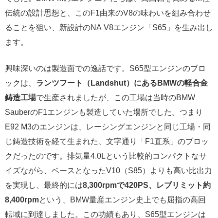
伝統の設計思想と、このF1由来のV8の味わいを組み合わせ
ることを狙い、新設計のNA V8エンジン「S65」を生み出し
ます。
興味深いのは製造面での逸話です。S65型エンジンのブロ
ックは、
ランツフート（Landshut）にあるBMWの軽合金
鋳造工場
で生産されましたが、この工場は当時のBMW
SauberのF1エンジンも製造していた場所でした。つまり
E92 M3のエンジンは、レーシングエンジンと同じ工場・同
じ鋳造技術を経て生まれた、文字通り「F1直系」のブロッ
クだったのです。排気量4.0Lという比較的コンパクトなサ
イズながら、ベースとなったV10（S85）よりも高い比出力
を実現し、最終的には
8,300rpmで420PS、レブリミット約
8,400rpm
という、BMW量産エンジン史上でも屈指の高回
転域に到達しました。この功績もあり、S65型エンジンは