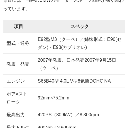
背景には、当時のBMWのモータースポーツ戦略が深く関わ
っています。
項目
スペック
E92型M3（クーペ）／姉妹形式：E90(セ
型式・通称
ダン)・E93(カブリオレ)
2007年発表、日本発売2007年9月15日
発表・発売
（クーペ）
エンジン
S65B40型 4.0L V型8気筒DOHC NA
ボア×スト
92mm×75.2mm
ローク
最高出力
420PS（309kW）／8,300rpm
最大トルク
400Nm／3,900rpm