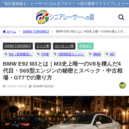
『免許返納後も』レーサーになれるブログ！ 〜昔の愛車でドライブしよう〜
ホーム
GRAN TURISMO7
BMW E92 M3とは｜M3史上唯一のV8を積んだ4代
目・S65型エンジンの秘密とスペック・中古相場・GT7での乗り方
GRAN TURISMO7
ドイツ車
ヨーロッパ車
車種紹介
NA（自然吸気）
FR車
V型8気筒エンジン
BMW
M3
BMW E92 M3とは｜M3史上唯一のV8を積んだ4
代目・S65型エンジンの秘密とスペック・中古相
場・GT7での乗り方
2026年7月23日
2026年7月23日