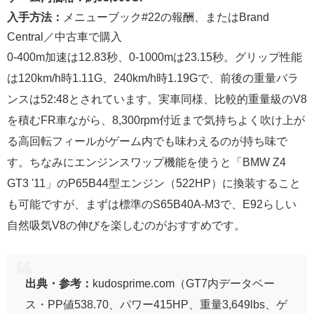
入手方法：
メニューブック#22の報酬、またはBrand
Central／中古車で購入
0-400m加速は12.83秒、0-1000mは23.15秒。グリップ性能
は120km/h時1.11G、240km/h時1.19Gで、前後の重量バラ
ンスは52:48とされています。実車同様、比較的重量級のV8
を積むFR車ながら、8,300rpm付近まで気持ちよく吹け上が
る高回転フィールがゲーム内でも味わえるのが持ち味で
す。ちなみにエンジンスワップ機能を使うと「BMW Z4
GT3 '11」のP65B44型エンジン（522HP）に換装すること
も可能ですが、まずは標準のS65B40A-M3で、E92らしい
自然吸気V8の伸びを楽しむのがおすすめです。
出典・参考：
kudosprime.com（GT7内データベー
ス・PP値538.70、パワー415HP、重量3,649lbs、ゲ