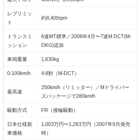
レブリミッ
約8,400rpm
ト
トランスミ
6速MT標準／2008年4月〜7速M DCT(M-
ッション
DKG)追加
車両重量
1,630kg
0-100km/h
4.8秒（M-DCT）
250km/h（リミッター）／Mドライバー
最高速
ズパッケージで280km/h
駆動方式
FR（後輪駆動）
日本仕様新
1,003万円〜1,263万円（2007年9月発売
車価格
時）