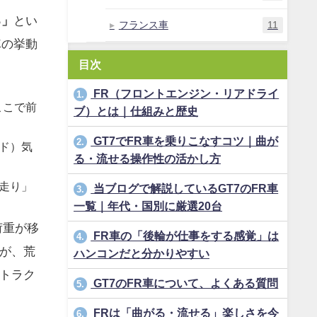
る」
とい
フランス車
11
車の挙動
目次
FR（フロントエンジン・リアドライ
1.
ここで前
ブ）とは｜仕組みと歴史
GT7でFR車を乗りこなすコツ｜曲が
2.
ド）気
る・流せる操作性の活かし方
走り」
当ブログで解説しているGT7のFR車
3.
一覧｜年代・国別に厳選20台
荷重が移
FR車の「後輪が仕事をする感覚」は
4.
が、荒
ハンコンだと分かりやすい
トラク
GT7のFR車について、よくある質問
5.
FRは「曲がる・流せる」楽しさを今
6.