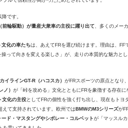
以降です。
F（前輪駆動）が量産大衆車の主役に躍り出て
、多くのメー
ト文化の車たち
は、あえてFRを選び続けます。理由は、FF
を操って向きを変える楽しさ」が、走りの本質的な魅力とし
スカイラインGT-R（ハコスカ）
がFRスポーツの原点となり、1
レノ）
が「峠を攻める」文化とともにFRを象徴する存在に
ト文化の主役
としてFRの個性を強く打ち出し、現在もトヨタ
を超えて支持されています。欧州では
BMWのM3シリーズ
がF
ォード・マスタングやシボレー・コルベット
が「マッスルカ
トを貫いてきました。