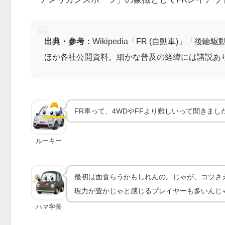
出典・参考：
Wikipedia「FR (自動車)」
ほか各社公開資料。細かな普及の経緯には諸説あ
GT7でFR車を乗りこなすコツ
る・流せる操作性の活かし
🎮
GT7の乗り方
FR車って、4WDやFFより難しいって聞きま
ルーキー
最初は面食らうかもしれんの。じゃが、コツさ
現力が豊かじゃと感じるプレイヤーも多いんじ
ハマ学長