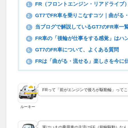
FR（フロントエンジン・リアドライブ
1.
GT7でFR車を乗りこなすコツ｜曲がる
2.
当ブログで解説しているGT7のFR車一
3.
FR車の「後輪が仕事をする感覚」はハ
4.
GT7のFR車について、よくある質問
5.
FRは「曲がる・流せる」楽しさを今に
6.
FR（フロントエンジン・リア
ブ）とは｜仕組みと歴史
🚗
実車の技術
FRって「前がエンジンで後ろが駆動輪」って
ルーキー
実はいまの乗用車の主流はFF（前輪駆動）な