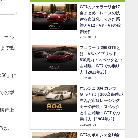
GT7のフェラーリ全17
台まとめ｜レースの技
術を市販化してきた系
譜とV12・V8・V6の役
割分担
。エン
2026.08.04
まで動
フェラーリ 296 GTBと
は｜V6ハイブリッド
830馬力・スペックと中
古相場・GT7での乗り
方【2022年式】
50」に
2026.08.03
ポルシェ 904 カレラ
での挙
GTSとは｜100台条件が
生んだ市販レーシング
カーの伝説・スペック
構造上
と中古相場・GT7での
乗り方【1964年式】
2026.08.02
では、
GT7のポルシェ全14台