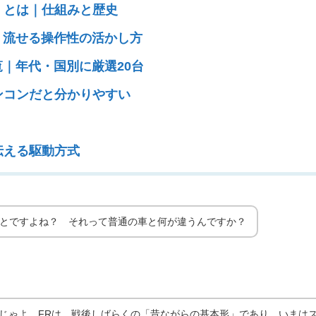
）とは｜仕組みと歴史
・流せる操作性の活かし方
覧｜年代・国別に厳選20台
ンコンだと分かりやすい
伝える駆動方式
ドライ
ことですよね？ それって普通の車と何が違うんですか？
んじゃよ。FRは、戦後しばらくの「昔ながらの基本形」であり、いまは