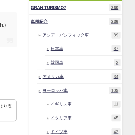
GRAN TURISMO7
260
車種紹介
236
流れ）
アジア・パシフィック車
89
日本車
87
韓国車
2
アメリカ車
34
ヨーロッパ車
109
イギリス車
11
より表
イタリア車
45
ドイツ車
42