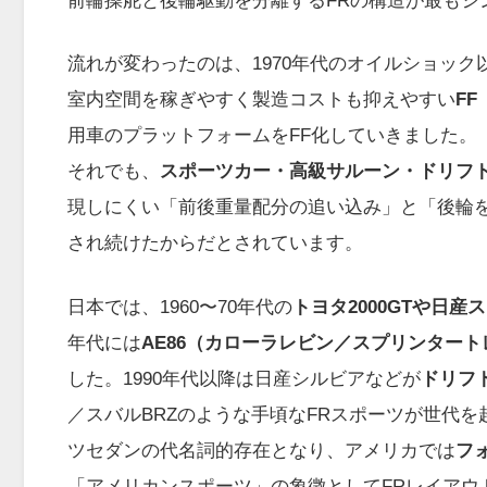
流れが変わったのは、1970年代のオイルショック
室内空間を稼ぎやすく製造コストも抑えやすい
F
用車のプラットフォームをFF化していきました。
それでも、
スポーツカー・高級サルーン・ドリフ
現しにくい「前後重量配分の追い込み」と「後輪
され続けたからだとされています。
日本では、1960〜70年代の
トヨタ2000GTや日産
年代には
AE86（カローラレビン／スプリンタート
した。1990年代以降は日産シルビアなどが
ドリフ
／スバルBRZのような手頃なFRスポーツが世代
ツセダンの代名詞的存在となり、アメリカでは
フ
「アメリカンスポーツ」の象徴としてFRレイアウ