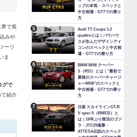
ップの本気・スペックと
中古相場・GT7での乗り
方
世界で長
Audi TT Coupe 3.2
quattroとは｜バウハウ
込みや
スが生んだデザインアイ
ツーリ
コンのスペックと中古相
場・GT7での乗り方
いま
BMW MINI クーパー
S（R53）とは｜"最初で
最後のスーパーチャージ
ャーMINI"のスペックと
ログで
中古相場・GT7での乗り
めて紹介
方
日産 スカイラインGT-R
V·spec II（BNR32）と
は｜16年ぶり復活のゴジ
ラ・JTC29連勝・
ATTESA伝説のスペック