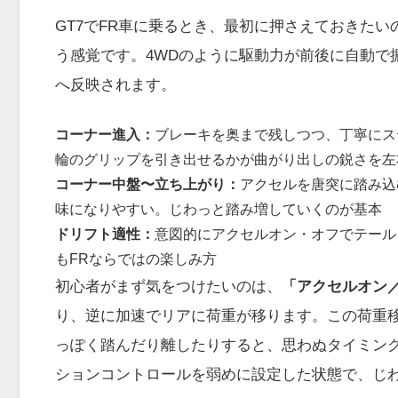
GT7でFR車に乗るとき、最初に押さえておきたい
う感覚です。4WDのように駆動力が前後に自動で
へ反映されます。
コーナー進入：
ブレーキを奥まで残しつつ、丁寧にス
輪のグリップを引き出せるかが曲がり出しの鋭さを左
コーナー中盤〜立ち上がり：
アクセルを唐突に踏み込
味になりやすい。じわっと踏み増していくのが基本
ドリフト適性：
意図的にアクセルオン・オフでテール
もFRならではの楽しみ方
初心者がまず気をつけたいのは、
「アクセルオン
り、逆に加速でリアに荷重が移ります。この荷重
っぽく踏んだり離したりすると、思わぬタイミン
ションコントロールを弱めに設定した状態で、じ