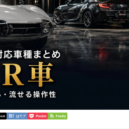
ost
はてブ
Pocket
Feedly