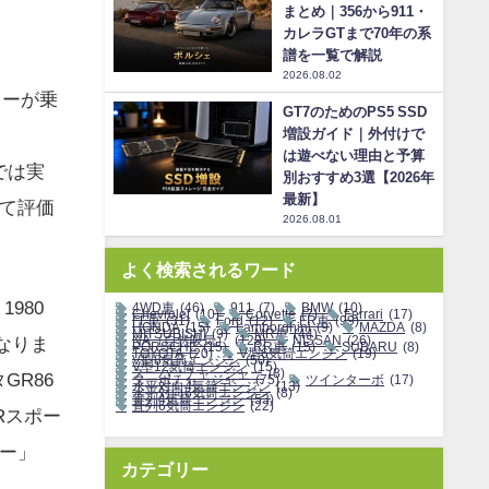
まとめ｜356から911・
カレラGTまで70年の系
譜を一覧で解説
2026.08.02
カーが乗
GT7のためのPS5 SSD
増設ガイド｜外付けで
は遊べない理由と予算
では実
別おすすめ3選【2026年
最新】
て評価
2026.08.01
よく検索されるワード
980
4WD車
(46)
911
(7)
BMW
(10)
Chevrolet
(10)
Corvette
(7)
Ferrari
(17)
FF車
(31)
Ford
(12)
FR車
(99)
HONDA
(15)
Lamborghini
(9)
MAZDA
(8)
MITSUBISHI
(9)
MR車
(44)
なりま
NA（自然吸気）
(129)
NISSAN
(26)
PORSCHE
(15)
RR車
(15)
SUBARU
(8)
TOYOTA
(20)
V型6気筒エンジン
(19)
V型8気筒エンジン
(50)
V型12気筒エンジン
(15)
スーパーチャージャー
(8)
GR86
ターボチャージャー
(75)
ツインターボ
(17)
水平対向4気筒エンジン
(13)
水平対向6気筒エンジン
(8)
直列4気筒エンジン
(53)
直列6気筒エンジン
(22)
Rスポー
ー」
カテゴリー