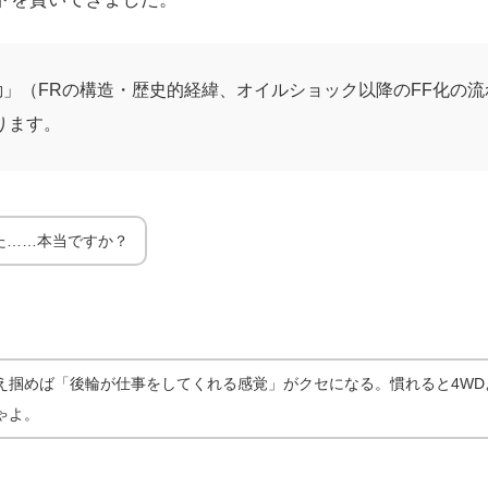
「後輪駆動」（FRの構造・歴史的経緯、オイルショック以降のFF化の
ります。
｜曲が
方
した……本当ですか？
え掴めば「後輪が仕事をしてくれる感覚」がクセになる。慣れると4WD
ゃよ。