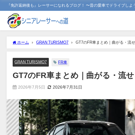
『免許返納後も』レーサーになれるブログ！ 〜昔の愛車でドライブしよ
ホーム
GRAN TURISMO7
GT7のFR車まとめ｜曲がる・流
GRAN TURISMO7
FR車
GT7のFR車まとめ｜曲がる・流
2026年7月5日
2026年7月31日