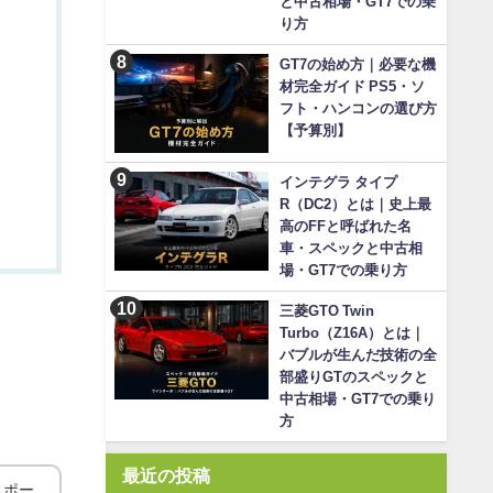
と中古相場・GT7での乗
り方
GT7の始め方｜必要な機
材完全ガイド PS5・ソ
フト・ハンコンの選び方
【予算別】
インテグラ タイプ
R（DC2）とは｜史上最
高のFFと呼ばれた名
車・スペックと中古相
場・GT7での乗り方
三菱GTO Twin
Turbo（Z16A）とは｜
バブルが生んだ技術の全
部盛りGTのスペックと
中古相場・GT7での乗り
方
最近の投稿
スポー