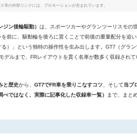
ビス等の外部リンクには、プロモーションが含まれています。
ンジン後輪駆動）
は、スポーツカーやグランツーリスモの
ンを前に、駆動輪を後ろに置くことで前後の重量配分を追い
る）」という独特の操作性を生み出します。GT7（グラン
モデルまで、FRレイアウトを貫く名車が数多く収録されて
みと歴史
から、
GT7でFR車を乗りこなすコツ
、そして
当ブ
調べではなく、実際に記事化した収録車一覧）
まで、まと