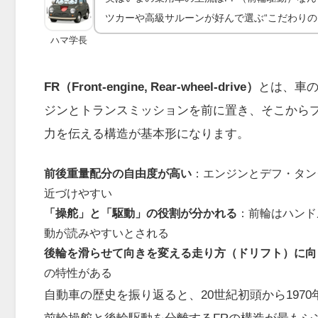
ツカーや高級サルーンが好んで選ぶ“こだわりの
ハマ学長
FR（Front-engine, Rear-wheel-drive）
とは、車
ジンとトランスミッションを前に置き、そこから
力を伝える構造が基本形になります。
前後重量配分の自由度が高い
：エンジンとデフ・タン
近づけやすい
「操舵」と「駆動」の役割が分かれる
：前輪はハンド
動が読みやすいとされる
後輪を滑らせて向きを変える走り方（ドリフト）に向
の特性がある
自動車の歴史を振り返ると、20世紀初頭から197
前輪操舵と後輪駆動を分離するFRの構造が最もシ