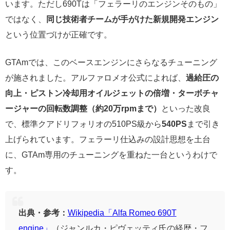
います。ただし690Tは「フェラーリのエンジンそのもの」
ではなく、
同じ技術者チームが手がけた新規開発エンジン
という位置づけが正確です。
GTAmでは、このベースエンジンにさらなるチューニング
が施されました。アルファロメオ公式によれば、
過給圧の
向上・ピストン冷却用オイルジェットの倍増・ターボチャ
ージャーの回転数調整（約20万rpmまで）
といった改良
で、標準クアドリフォリオの510PS級から
540PS
まで引き
上げられています。フェラーリ仕込みの設計思想を土台
に、GTAm専用のチューニングを重ねた一台というわけで
す。
出典・参考：
Wikipedia「Alfa Romeo 690T
engine」
（ジャンルカ・ピヴェッティ氏の経歴・フ