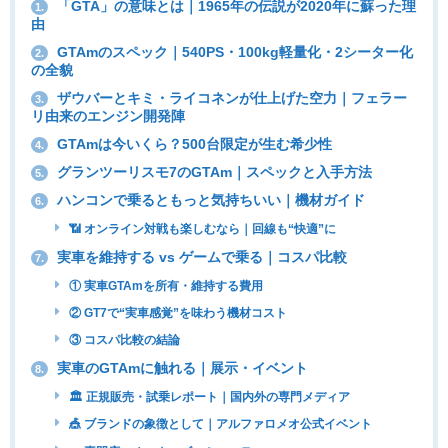
「GTA」の意味とは｜1965年の伝説が2020年に蘇った理
1.
由
GTAmのスペック｜540PS・100kg軽量化・2シーター化
2.
の全貌
ザウバーとキミ・ライコネンが仕上げた空力｜フェラー
3.
リ由来のエンジン開発陣
GTAmは今いくら？500台限定が生む希少性
4.
グランツーリスモ7のGTAm｜スペックと入手方法
5.
ハンコンで乗るともっと気持ちいい｜機材ガイド
6.
📶 オンライン対戦も楽しむなら｜回線も“快適”に
実車を維持する vs ゲームで乗る｜コスパ比較
7.
① 実車GTAmを所有・維持する費用
② GT7で“実車感覚”を味わう機材コスト
③ コスパ比較の結論
実車のGTAmに触れる｜展示・イベント
8.
🏛 正規販売・試乗レポート｜国内外の専門メディア
🎪 ブランドの象徴として｜アルファロメオ公式イベント