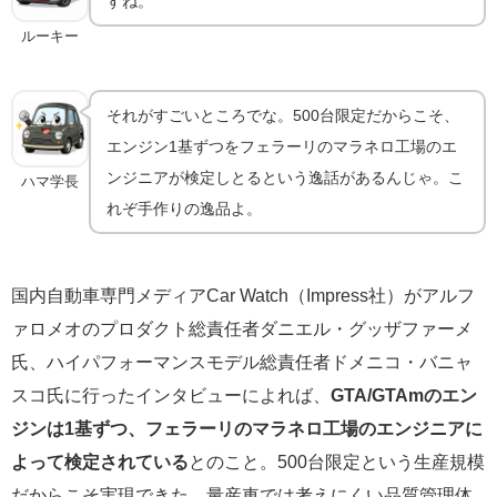
すね。
ルーキー
それがすごいところでな。500台限定だからこそ、
エンジン1基ずつをフェラーリのマラネロ工場のエ
ンジニアが検定しとるという逸話があるんじゃ。こ
ハマ学長
れぞ手作りの逸品よ。
国内自動車専門メディアCar Watch（Impress社）がアルフ
ァロメオのプロダクト総責任者ダニエル・グッザファーメ
氏、ハイパフォーマンスモデル総責任者ドメニコ・バニャ
スコ氏に行ったインタビューによれば、
GTA/GTAmのエン
ジンは1基ずつ、フェラーリのマラネロ工場のエンジニアに
よって検定されている
とのこと。500台限定という生産規模
だからこそ実現できた、量産車では考えにくい品質管理体