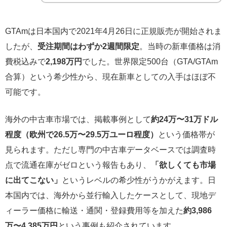
GTAmは日本国内で2021年4月26日に正規販売が開始されま
したが、
受注期間はわずか2週間限定
。当時の新車価格は消
費税込みで
2,198万円
でした。世界限定500台（GTA/GTAm
合算）という希少性から、現在新車としての入手はほぼ不
可能です。
海外の中古車市場では、掲載事例として
約24万〜31万ドル
程度（欧州で26.5万〜29.5万ユーロ程度）
という価格帯が
見られます。ただし専門の中古車データベースでは調査時
点で流通在庫がゼロという報告もあり、
「欲しくても市場
に出てこない」
というレベルの希少性がうかがえます。日
本国内では、海外から並行輸入したケースとして、現地デ
ィーラー価格に輸送・通関・登録費用等を加えた
約3,986
万〜4,385万円
という事例も紹介されています。