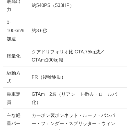
最高出
約540PS（533HP）
力
0-
100km/h
約3.6秒
加速
クアドリフォリオ比 GTA:75kg減／
軽量化
GTAm:100kg減
駆動方
FR（後輪駆動）
式
乗車定
GTAm：2名（リアシート撤去・ロールバー
員
化）
主な軽
カーボン製ボンネット・ルーフ・バンパ
量パー
ー・フェンダー・スプリッター・ウィン