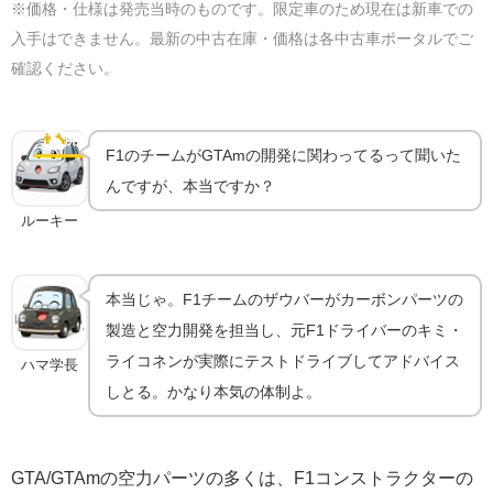
※価格・仕様は発売当時のものです。限定車のため現在は新車での
入手はできません。最新の中古在庫・価格は各中古車ポータルでご
確認ください。
ザウバーとキミ・ライコネンが仕上げた空力｜フェラ
ーリ由来のエンジン開発陣
👨‍🔧
開発秘話
F1のチームがGTAmの開発に関わってるって聞いた
んですが、本当ですか？
ルーキー
本当じゃ。F1チームのザウバーがカーボンパーツの
製造と空力開発を担当し、元F1ドライバーのキミ・
ライコネンが実際にテストドライブしてアドバイス
ハマ学長
しとる。かなり本気の体制よ。
GTA/GTAmの空力パーツの多くは、F1コンストラクターの