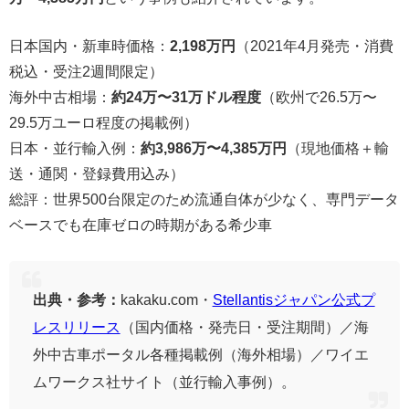
日本国内・新車時価格：
2,198万円
（2021年4月発売・消費
税込・受注2週間限定）
海外中古相場：
約24万〜31万ドル程度
（欧州で26.5万〜
29.5万ユーロ程度の掲載例）
日本・並行輸入例：
約3,986万〜4,385万円
（現地価格＋輸
送・通関・登録費用込み）
総評：世界500台限定のため流通自体が少なく、専門データ
ベースでも在庫ゼロの時期がある希少車
出典・参考：
kakaku.com・
Stellantisジャパン公式プ
レスリリース
（国内価格・発売日・受注期間）／海
外中古車ポータル各種掲載例（海外相場）／ワイエ
ムワークス社サイト（並行輸入事例）。