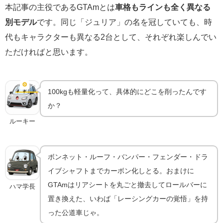
本記事の主役であるGTAmとは
車格もラインも全く異なる
別モデル
です。同じ「ジュリア」の名を冠していても、時
代もキャラクターも異なる2台として、それぞれ楽しんでい
ただければと思います。
GTAmのスペック｜540PS・100kg軽量化・2シータ
ー化の全貌
⚙️
スペック詳細
100kgも軽量化って、具体的にどこを削ったんです
か？
ルーキー
ボンネット・ルーフ・バンパー・フェンダー・ドラ
イブシャフトまでカーボン化しとる。おまけに
GTAmはリアシートを丸ごと撤去してロールバーに
ハマ学長
置き換えた、いわば「レーシングカーの覚悟」を持
った公道車じゃ。