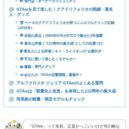
🔑 専門店・オーナーズコミュニティ
GTAmを見て楽しむ｜クアドリフォリオの戦績・著名
9.
人・グッズ
🏆 ベースのクアドリフォリオが持つニュルブルクリンク記録
（2016年）
🏁 名前の原点｜1965年GTAがETCCで魅せた3年連覇
🌟 著名な評価｜"110周年の集大成"としての位置づけ
🎬 著名人による評価｜キミ・ライコネンの"お墨付き"
🎁 手元に置いて楽しむ｜モデルカー
📖 書籍・専門メディア
📣 あなたの「GTAm目撃情報」募集中！
アルファロメオ ジュリア GTAmのよくある質問
10.
GTAmは「軽量化と改造」を体現した110周年の集大成
11.
同系統の軽量・限定モデルもチェック
12.
「GTA」の意味とは｜1965年の伝説が2020年に蘇っ
た理由
🏁
実車の魅力
「GTAm」って名前、正直かっこいいけど何の略な