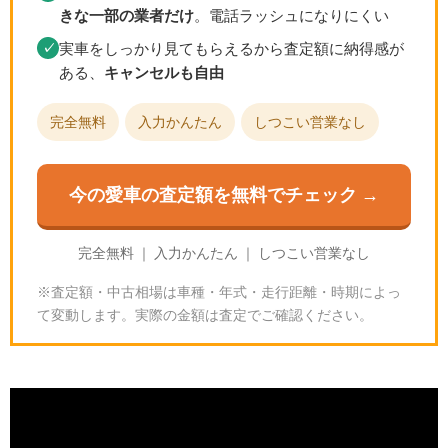
きな一部の業者だけ
。電話ラッシュになりにくい
実車をしっかり見てもらえるから査定額に納得感が
✓
ある、
キャンセルも自由
完全無料
入力かんたん
しつこい営業なし
今の愛車の査定額を無料でチェック →
完全無料 ｜ 入力かんたん ｜ しつこい営業なし
※査定額・中古相場は車種・年式・走行距離・時期によっ
て変動します。実際の金額は査定でご確認ください。
グランツーリスモ7のGTAm｜スペックと入手方法
🎮
GT7の基本