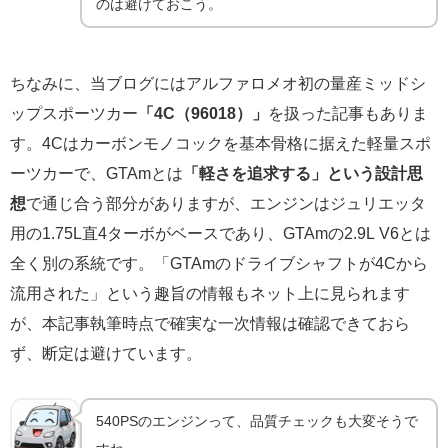
のは避けておこう。
ちなみに、当ブログにはアルファロメオ初の量産ミッドシ
ップスポーツカー
「4C（96018）」
を扱った記事もありま
す。4Cはカーボンモノコックを基本骨格に据えた軽量スポ
ーツカーで、GTAmとは
「軽さを追求する」という設計思
想
で通じ合う部分がありますが、エンジンはジュリエッタ
用の1.75L直4ターボがベースであり、GTAmの2.9L V6とは
全く別の系統です。「GTAmのドライブシャフトが4Cから
流用された」という趣旨の情報もネット上に見られます
が、本記事執筆時点で確実な一次情報は確認できておら
ず、断定は避けています。
540PSのエンジンって、品質チェックも大変そうで