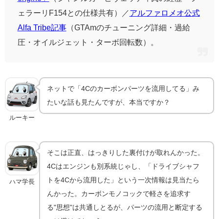
ェラーリF154との仕様共有）／
アルファロメオ公式
Alfa Tribe記事
（GTAmのチューニング詳細・過給
圧・オイルジェット・ターボ回転数）。
ネットで「4Cのカーボンパーツを流用してる」み
たいな話も見たんですが、本当ですか？
ルーキー
そこは正直、はっきりした裏付けが取れんかった。
4Cはエンジンも別系統じゃし、「ドライブシャフ
トを4Cから流用した」という一次情報は見当たら
ハマ学長
んかった。カーボンモノコックで軽さを追求す
る"思想"は共通しとるが、パーツの流用と断定する