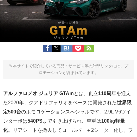
※本サイトで紹介している商品・サービス等の外部リンクには、プ
ロモーションが含まれています。
アルファロメオ ジュリア GTAm
とは、創立
110周年
を迎え
た2020年、クアドリフォリオをベースに開発された
世界限
定500台
のホモロゲーションスペシャルです。2.9L V6ツイ
ンターボは
540PS
まで引き上げられ、車重は
100kg軽量
化
。リアシートを撤去してロールバー＋2シーター化し、フ