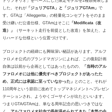
ドリフォリオ」をベースにした限定モデルを2種類発表しま
した。それが
「ジュリアGTA」と「ジュリアGTAm」
で
す。GTAは「Alleggerita」の軽量化コンセプトをそのまま
受け継いだ公道仕様、GTAmはそこに
「Modificata（改
造）」
（サーキット走行を前提とした改造）を加えた、よ
りハードな仕様という位置づけです。
プロジェクトの経緯にも興味深い秘話があります。アルフ
ァロメオ公式のブランドマガジンによれば、この復刻計画
自体は以前から企画としてはあったものの、
「当時のアル
ファロメオには他に優先すべきプロジェクトがあったた
め、正式には承認に至っていなかった」
とのこと。それが
110周年という節目に改めてトップマネジメントへプレゼン
テーションされ、ようやくゴーサインが出たといいます。
つまりGTA/GTAmは、単なる周年記念の思いつきではな
く、
アルファロメオ社内で長年温められてきた「本気の企