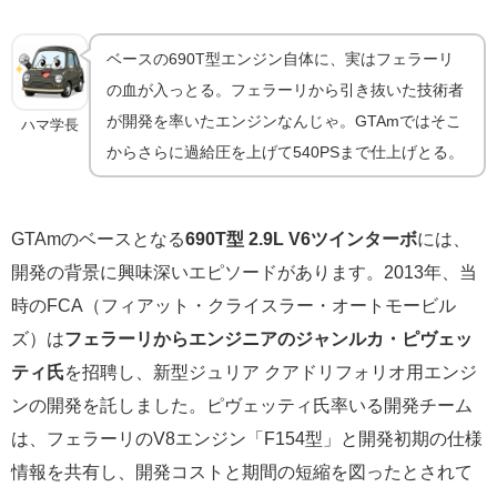
ベースの690T型エンジン自体に、実はフェラーリ
の血が入っとる。フェラーリから引き抜いた技術者
が開発を率いたエンジンなんじゃ。GTAmではそこ
ハマ学長
からさらに過給圧を上げて540PSまで仕上げとる。
GTAmのベースとなる
690T型 2.9L V6ツインターボ
には、
開発の背景に興味深いエピソードがあります。2013年、当
時のFCA（フィアット・クライスラー・オートモービル
ズ）は
フェラーリからエンジニアのジャンルカ・ピヴェッ
ティ氏
を招聘し、新型ジュリア クアドリフォリオ用エンジ
ンの開発を託しました。ピヴェッティ氏率いる開発チーム
は、フェラーリのV8エンジン「F154型」と開発初期の仕様
情報を共有し、開発コストと期間の短縮を図ったとされて