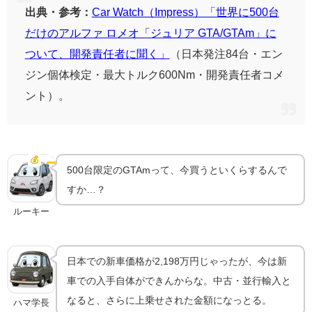
出典・参考：
Car Watch（Impress）「世界に500台
だけのアルファ ロメオ「ジュリア GTA/GTAm」に
ついて、開発責任者に聞く」
（日本発注84台・エン
ジン個体検定・最大トルク600Nm・開発責任者コメ
ント）。
GTAmは今いくら？500台限定が生む希少性
💰
中古相場
500台限定のGTAmって、今買うといくらするんで
すか…？
ルーキー
日本での新車価格が2,198万円じゃったが、今は新
車での入手自体ができんからな。中古・並行輸入と
なると、さらに上乗せされた金額になっとる。
ハマ学長