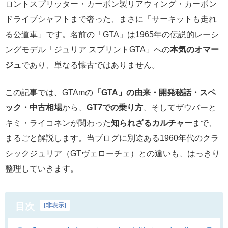
ロントスプリッター・カーボン製リアウィング・カーボン
ドライブシャフトまで奢った、まさに「サーキットも走れ
る公道車」です。名前の「GTA」は1965年の伝説的レーシ
ングモデル「ジュリア スプリントGTA」への
本気のオマー
ジュ
であり、単なる懐古ではありません。
この記事では、GTAmの
「GTA」の由来・開発秘話・スペ
ック・中古相場
から、
GT7での乗り方
、そしてザウバーと
キミ・ライコネンが関わった
知られざるカルチャー
まで、
まるごと解説します。当ブログに別途ある1960年代のクラ
シックジュリア（GTヴェローチェ）との違いも、はっきり
整理していきます。
目次
[
非表示
]