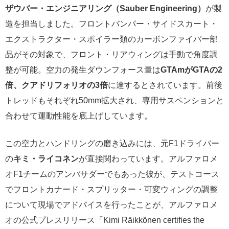
ザウバー・エンジニアリング（Sauber Engineering）
が製
造を担当しました。フロントバンパー・サイドスカート・
エクストラクター・スポイラー類のカーボンファイバー部
品がその対象で、フロント・リアウィングは手動で角度調
整が可能。空力の発生ダウンフォース量は
GTAmがGTAの2
倍、クアドリフォリオの3倍
に達するとされています。前後
トレッドもそれぞれ50mm拡大され、専用サスペンションと
合わせて運動性能を底上げしています。
この空力とハンドリングの磨き込みには、元F1ドライバー
の
キミ・ライコネン
が直接関わっています。アルファロメ
オF1チームのアンバサダーでもあった彼が、テストコース
でフロントカナード・スプリッター・可変ウィングの調整
について現場でアドバイスを行ったことが、アルファロメ
オの公式プレスリリース「Kimi Räikkönen certifies the