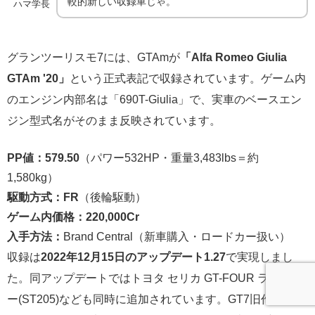
較的新しい収録車じゃ。
ハマ学長
グランツーリスモ7には、GTAmが
「Alfa Romeo Giulia
GTAm '20」
という正式表記で収録されています。ゲーム内
のエンジン内部名は「690T-Giulia」で、実車のベースエン
ジン型式名がそのまま反映されています。
PP値：579.50
（パワー532HP・重量3,483lbs＝約
1,580kg）
駆動方式：FR
（後輪駆動）
ゲーム内価格：220,000Cr
入手方法：
Brand Central（新車購入・ロードカー扱い）
収録は
2022年12月15日のアップデート1.27
で実現しまし
た。同アップデートではトヨタ セリカ GT-FOUR ラリーカ
ー(ST205)なども同時に追加されています。GT7旧作シリー