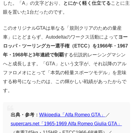
した。「A」の文字どおり、
とにかく軽く仕立てる
ことに主
眼を置いた1台だったのです。
このオリジナルGTAは単なる「規則クリアのための量産
車」にとどまらず、Autodeltaのワークス活動によって
ヨー
ロッパ・ツーリングカー選手権（ETCC）を1966年・1967
年・1968年と3年連続で制覇
する伝説的レーシングマシン
へと成長します。「GTA」という文字が、それ以降のアル
ファロメオにとって「本気の軽量スポーツモデル」を意味
する称号になったのは、この輝かしい戦績があったからで
す。
出典・参考：
Wikipedia「Alfa Romeo GTA」
／
supercars.net「1965-1969 Alfa Romeo Giulia GTA」
（車重745kg・115HP・ETCC1966-68連覇）／