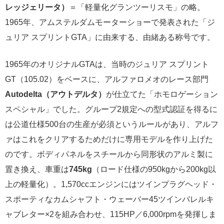
レッジェリータ）
＝「軽量化グランツーリスモ」の略。
1965年、アムステルダムモーターショーで発表された「ジ
ュリア スプリントGTA」に由来する、由緒ある称号です。
1965年のオリジナルGTAは、当時のジュリア スプリント
GT（105.02）をベースに、アルファロメオのレース部門
Autodelta（アウトデルタ）
が仕立てた「ホモロゲーション
スペシャル」でした。グループ2規定への型式認証を得るに
は公道仕様500台の生産が必須というルールがあり、アルフ
ァはこれをクリアするためだけに専用モデルを作り上げた
のです。ボディパネルをスチールから同形状のアルミ製に
置き換え、車重は
745kg
（ロード仕様の950kgから200kg以
上の軽量化）。1,570ccエンジンにはツインプラグヘッド・
スポーティなカムシャフト・ウェーバー45ツインバレルキ
ャブレター×2を組み合わせ、115HP／6,000rpmを発揮しま