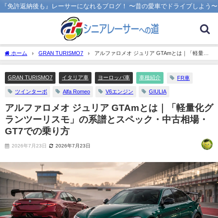
『免許返納後も』レーサーになれるブログ！ 〜昔の愛車でドライブしよう〜
ホーム
GRAN TURISMO7
アルファロメオ ジュリア GTAmとは｜「軽量化
グランツーリスモ」の系譜とスペック・中古相場・GT7での乗り方
GRAN TURISMO7
イタリア車
ヨーロッパ車
車種紹介
FR車
ツインターボ
Alfa Romeo
V6エンジン
GIULIA
アルファロメオ ジュリア GTAmとは｜「軽量化グ
ランツーリスモ」の系譜とスペック・中古相場・
GT7での乗り方
2026年7月23日
2026年7月23日