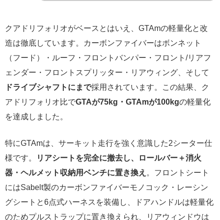
クアドリフォリオがベースとはいえ、GTAmの軽量化と改
造は徹底しています。カーボンファイバーはボンネット
（フード）・ルーフ・フロントバンパー・フロント/リアフ
ェンダー・フロントスプリッター・リアウィング、そして
ドライブシャフトにまで
採用されています。この結果、ク
アドリフォリオ比で
GTAが75kg・GTAmが100kg
の軽量化
を達成しました。
特にGTAmは、サーキット走行を強く意識した2シーター仕
様です。
リアシートを完全に撤去し、ロールバー＋消火
器・ヘルメット収納用ベンチに置き換え
。フロントシート
にはSabelt製のカーボンファイバーモノコック・レーシン
グシートと6点式ハーネスを装備し、ドアハンドルは軽量化
のためプルストラップに置き換えられ、リアウィンドウは