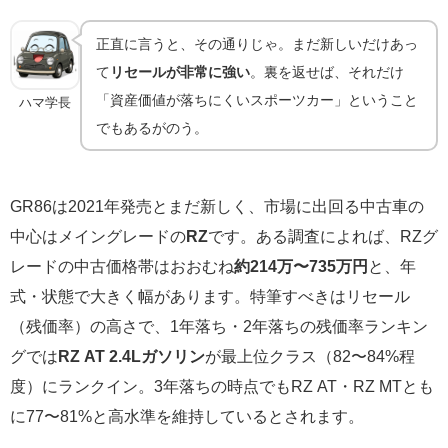
正直に言うと、その通りじゃ。まだ新しいだけあっ
て
リセールが非常に強い
。裏を返せば、それだけ
「資産価値が落ちにくいスポーツカー」ということ
ハマ学長
でもあるがのう。
GR86は2021年発売とまだ新しく、市場に出回る中古車の
中心はメイングレードの
RZ
です。ある調査によれば、RZグ
レードの中古価格帯はおおむね
約214万〜735万円
と、年
式・状態で大きく幅があります。特筆すべきはリセール
（残価率）の高さで、1年落ち・2年落ちの残価率ランキン
グでは
RZ AT 2.4Lガソリン
が最上位クラス（82〜84%程
度）にランクイン。3年落ちの時点でもRZ AT・RZ MTとも
に77〜81%と高水準を維持しているとされます。