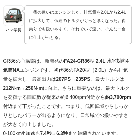
一番の違いはエンジンじゃ。排気量を2.0Lから
2.4L
に拡大して、低速のトルクがぐっと厚くなった。街
乗りでも扱いやすく、それでいて速い。そんな一台
ハマ学長
に仕上がっとる。
GR86の心臓部は、新開発の
FA24-GR86型 2.4L 水平対向4
気筒NA
エンジンです。初代86のFA20型（2.0L）から排気
量を拡大し、最高出力は
207PS→235PS
、最大トルクは
212N·m→250N·m
に向上。さらに重要なのは、最大トルク
を発揮する回転数が従来の約6,400rpm付近から
約3,700rpm
付近
まで下がったことです。つまり、低回転域からしっか
りとしたパワーが出るようになり、日常域での扱いやすさ
が大きく向上しました。
0-100km/h加速も
7.4秒→6.3秒
まで短縮されています。