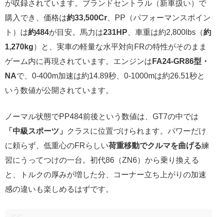
が収録されています。ブランドセントラル（新車扱い）で
購入でき、価格は
約33,500Cr
、PP（パフォーマンスポイン
ト）は
約484
が目安。馬力は
231HP
、車重は約2,800lbs（
約
1,270kg
）と、実車の軽量な水平対向FRの特性がそのまま
ゲーム内に再現されています。エンジンは
FA24-GR86型・
NA
で、0-400m加速は約14.89秒、0-1000mは約26.51秒と
いう数値が公開されています。
ノーマル状態でPP484前後という数値は、GT7の中では
「中級スポーツ」
クラスに位置づけられます。パワーだけ
に頼らず、低重心のFRらしい
荷重移動でクルマを曲げる
練
習にうってつけの一台。初代86（ZN6）から乗り換える
と、トルクの厚みが増した分、コーナー立ち上がりの加速
感の違いも楽しめるはずです。