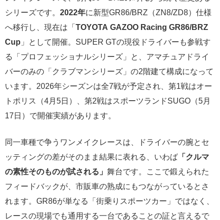
シリーズです。
2022年
に新型GR86/BRZ（ZN8/ZD8）仕様
へ移行し、現在は「
TOYOTA GAZOO Racing GR86/BRZ
Cup
」として開催。SUPER GTの現役ドライバーも参戦す
る「プロフェッショナルシリーズ」と、アマチュアドライ
バーのみの「クラブマンシリーズ」の2階建て構成になって
います。2026年シーズンは全7戦が予定され、第1戦はオー
トポリス（4月5日）、第2戦はスポーツランドSUGO（5月
17日）で開催実績があります。
同一車種で争うワンメイクレースは、ドライバーの腕とセ
ッティングの差がそのまま結果に表れる、いわば
「クルマ
の素性そのものが試される」
舞台です。ここで鍛えられた
フィードバックが、市販車の熟成にもつながっているとさ
れます。GR86が単なる「街乗りスポーツカー」ではなく、
レースの現場でも通用する一台であることの証と言えるで