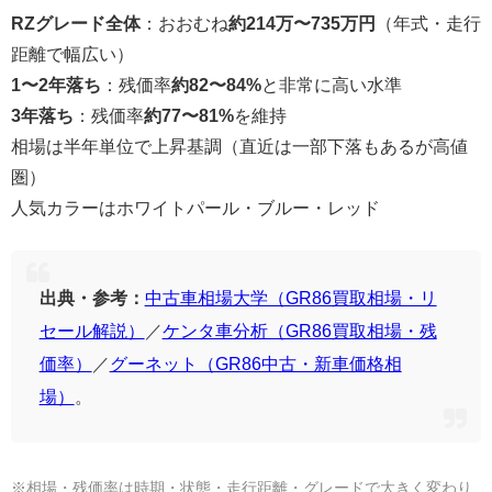
RZグレード全体
：おおむね
約214万〜735万円
（年式・走行
距離で幅広い）
1〜2年落ち
：残価率
約82〜84%
と非常に高い水準
3年落ち
：残価率
約77〜81%
を維持
相場は半年単位で上昇基調（直近は一部下落もあるが高値
圏）
人気カラーはホワイトパール・ブルー・レッド
出典・参考：
中古車相場大学（GR86買取相場・リ
セール解説）
／
ケンタ車分析（GR86買取相場・残
価率）
／
グーネット（GR86中古・新車価格相
場）
。
※相場・残価率は時期・状態・走行距離・グレードで大きく変わり