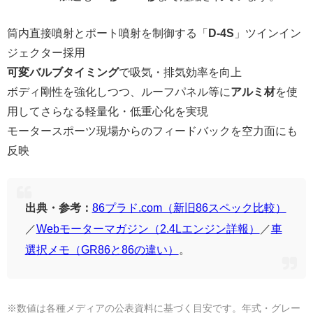
筒内直接噴射とポート噴射を制御する「
D-4S
」ツインイン
ジェクター採用
可変バルブタイミング
で吸気・排気効率を向上
ボディ剛性を強化しつつ、ルーフパネル等に
アルミ材
を使
用してさらなる軽量化・低重心化を実現
モータースポーツ現場からのフィードバックを空力面にも
反映
出典・参考：
86プラド.com（新旧86スペック比較）
／
Webモーターマガジン（2.4Lエンジン詳報）
／
車
選択メモ（GR86と86の違い）
。
※数値は各種メディアの公表資料に基づく目安です。年式・グレー