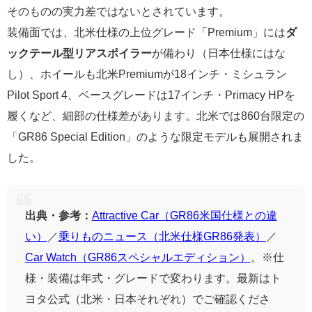
そのものの実力差ではないとされています。
装備面では、北米仕様の上位グレード「Premium」には
ダ
ックテール型リアスポイラー
が備わり（日本仕様にはな
し）、ホイールも北米Premiumが18インチ・ミシュラン
Pilot Sport 4、ベースグレードは17インチ・Primacy HPを
履くなど、細部の仕様差があります。北米では860台限定の
「GR86 Special Edition」のような限定モデルも展開されま
した。
出典・参考：
Attractive Car（GR86米国仕様との違
い）
／
乗りものニュース（北米仕様GR86発表）
／
Car Watch（GR86スペシャルエディション）
。※仕
様・装備は年式・グレードで変わります。最新はト
ヨタ公式（北米・日本それぞれ）でご確認くださ