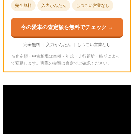
完全無料
入力かんたん
しつこい営業なし
今の愛車の査定額を無料でチェック →
完全無料 ｜ 入力かんたん ｜ しつこい営業なし
※査定額・中古相場は車種・年式・走行距離・時期によっ
て変動します。実際の金額は査定でご確認ください。
グランツーリスモ7のGR86｜PP484・235PSを走ら
せる
🎮
GT7の基本