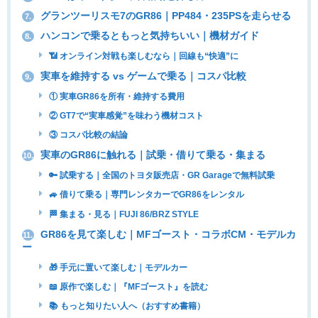
グランツーリスモ7のGR86｜PP484・235PSを走らせる
7.
ハンコンで乗るともっと気持ちいい｜機材ガイド
8.
📶 オンライン対戦も楽しむなら｜回線も“快適”に
実車を維持する vs ゲームで乗る｜コスパ比較
9.
① 実車GR86を所有・維持する費用
② GT7で“実車感覚”を味わう機材コスト
③ コスパ比較の結論
実車のGR86に触れる｜試乗・借りて乗る・集まる
10.
🔑 試乗する｜全国のトヨタ販売店・GR Garageで無料試乗
🚙 借りて乗る｜専門レンタカーでGR86をレンタル
🏁 集まる・見る｜FUJI 86/BRZ STYLE
GR86を見て楽しむ｜MFゴースト・コラボCM・モデルカ
11.
ー
🎁 手元に置いて楽しむ｜モデルカー
📖 原作で楽しむ｜『MFゴースト』を読む
📚 もっと知りたい人へ（おすすめ書籍）