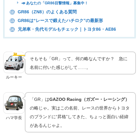
📣 あなたの「GR86目撃情報」募集中！
GR86（ZN8）のよくある質問
12.
GR86は“レースで鍛えたハチロク”の最新形
13.
兄弟車・先代モデルもチェック｜トヨタ86・AE86
14.
なぜ「GR86」？GAZOO Racingが名を連ねる理由
🏁
GRの由来
そもそも「GR」って、何の略なんですか？ 急に
名前に付いた感じがして……。
ルーキー
「GR」は
GAZOO Racing（ガズー・レーシング）
の略じゃ。実はこの名前、レースの世界からトヨタ
のブランドに“昇格”してきた、ちょっと面白い経緯
ハマ学長
があるんじゃよ。