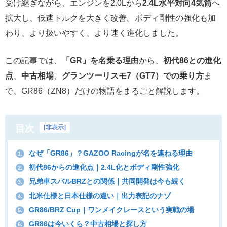
受け継ぎながら、エンジンを2.0Lから
2.4L水平対向4気筒
へ
拡大し、低速トルクを大きく改善。ボディ剛性の強化も加
わり、より扱いやすく、より速く進化しました。
この記事では、
「GR」を名乗る理由
から、
初代86との進化
点
、
中古相場
、
グランツーリスモ7（GT7）での乗り方
ま
で、GR86（ZN8）だけの物語をまるごと解説します。
目次
[
非表示
]
なぜ「GR86」？GAZOO Racingが名を連ねる理由
1.
初代86からの進化点｜2.4L化とボディ剛性強化
2.
兄弟車スバルBRZとの関係｜共同開発は今も続く
3.
北米仕様と日本仕様の違い｜出力表記のナゾ
4.
GR86/BRZ Cup｜ワンメイクレースという実戦の場
5.
GR86は今いくら？中古相場と探し方
6.