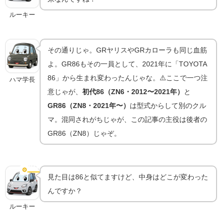
ルーキー
その通りじゃ。GRヤリスやGRカローラも同じ血筋
よ。GR86もその一員として、2021年に「TOYOTA
86」から生まれ変わったんじゃな。⚠️ここで一つ注
ハマ学長
意じゃが、
初代86（ZN6・2012〜2021年）
と
GR86（ZN8・2021年〜）
は型式からして別のクル
マ。混同されがちじゃが、この記事の主役は後者の
GR86（ZN8）じゃぞ。
初代86からの進化点｜2.4L化とボディ剛性強化
⚙️
進化点
見た目は86と似てますけど、中身はどこが変わった
んですか？
ルーキー