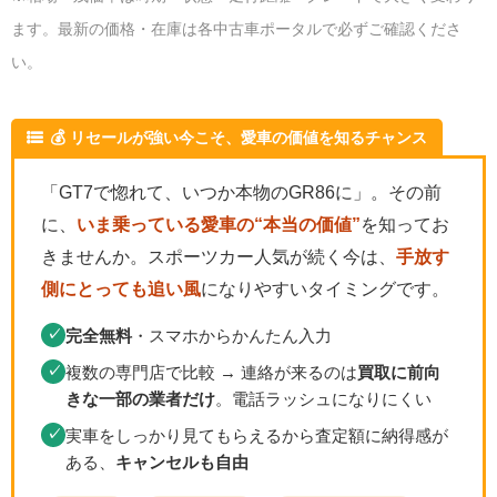
ます。最新の価格・在庫は各中古車ポータルで必ずご確認くださ
い。
💰 リセールが強い今こそ、愛車の価値を知るチャンス
「GT7で惚れて、いつか本物のGR86に」。その前
に、
いま乗っている愛車の“本当の価値”
を知ってお
きませんか。スポーツカー人気が続く今は、
手放す
側にとっても追い風
になりやすいタイミングです。
完全無料
・スマホからかんたん入力
✓
複数の専門店で比較 → 連絡が来るのは
買取に前向
✓
きな一部の業者だけ
。電話ラッシュになりにくい
実車をしっかり見てもらえるから査定額に納得感が
✓
ある、
キャンセルも自由