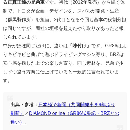
る正真正銘の兄弟車
です。初代（2012年発売）から続く体
制で、トヨタが企画・デザインを、スバルが開発・生産
（群馬製作所）を担当。2代目となる今回も基本の役割分担
は同じですが、両社の垣根を超えたやり取りがあったと報
じられています。
中身がほぼ同じだけに、違いは
「味付け」
です。GR86はよ
りキビキビと曲げて遊ぶドライビングマシン寄り、BRZは
安心感を残した上での楽しさ寄り。同じ素材を、兄弟で少
しずつ違う方向に仕上げていると一般的に言われていま
す。
出典・参考：
日本経済新聞（共同開発車を9年ぶり
刷新）
／
DIAMOND online（GR86試乗記・BRZとの
違い）
。