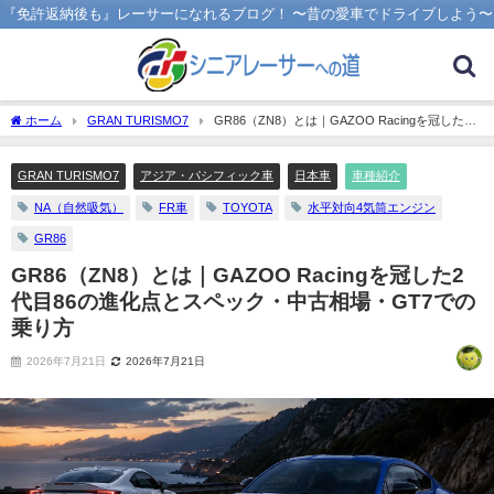
『免許返納後も』レーサーになれるブログ！ 〜昔の愛車でドライブしよう〜
ホーム
GRAN TURISMO7
GR86（ZN8）とは｜GAZOO Racingを冠した2
代目86の進化点とスペック・中古相場・GT7での乗り方
GRAN TURISMO7
アジア・パシフィック車
日本車
車種紹介
NA（自然吸気）
FR車
TOYOTA
水平対向4気筒エンジン
GR86
GR86（ZN8）とは｜GAZOO Racingを冠した2
代目86の進化点とスペック・中古相場・GT7での
乗り方
2026年7月21日
2026年7月21日