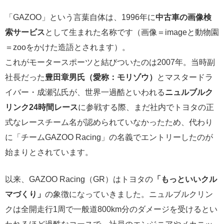
「GAZOO」という言葉自体は、1996年に
中古車の画像検
索サービス
として生まれた名称です（画像＝imageと動物園
＝zooをかけた造語とされます）。
これがモータースポーツと結びついたのは2007年。当時副
社長だった
豊田章男氏（愛称：モリゾウ）
とマスタードラ
イバー・成瀬弘氏が、世界一過酷といわれる
ニュルブルク
リンク24時間レース
に参戦する際、まだ社内でトヨタの正
式なレースチーム名が認められていなかったため、代わり
に「チームGAZOO Racing」の名義でエントリーしたのが
始まりとされています。
以来、GAZOO Racing（GR）はトヨタの
「もっといいクル
マづくり」
の象徴になっていきました。ニュルブルクリン
クは全開走行1周で一般道800km分のダメージを受けるとい