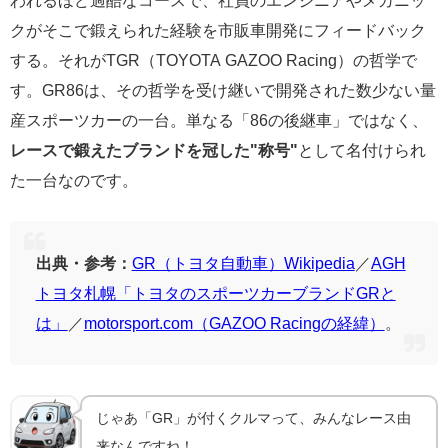
われるほど過酷なコースで、社員のエンジニアやメカニッ
クがそこで鍛えられた経験を市販車開発にフィードバック
する。それがTGR（TOYOTA GAZOO Racing）の哲学で
す。GR86は、その哲学を受け継いで開発された数少ない量
産スポーツカーの一台。単なる「86の後継車」ではなく、
レースで鍛えたブランドを冠した"称号"
として名付けられ
た一台なのです。
出典・参考：
GR（トヨタ自動車）Wikipedia
／
AGH
トヨタ札幌「トヨタのスポーツカーブランドGRと
は」
／
motorsport.com（GAZOO Racingの経緯）
。
じゃあ「GR」が付くクルマって、みんなレース由
来なんですね！