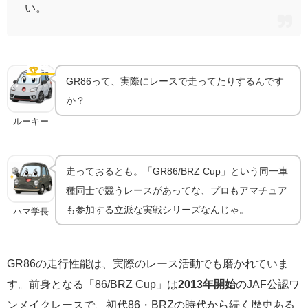
い。
GR86/BRZ Cup｜ワンメイクレースという実戦の場
🏆
モータースポーツ
GR86って、実際にレースで走ってたりするんです
か？
ルーキー
走っておるとも。「GR86/BRZ Cup」という同一車
種同士で競うレースがあってな、プロもアマチュア
も参加する立派な実戦シリーズなんじゃ。
ハマ学長
GR86の走行性能は、実際のレース活動でも磨かれていま
す。前身となる「86/BRZ Cup」は
2013年開始
のJAF公認ワ
ンメイクレースで、初代86・BRZの時代から続く歴史ある