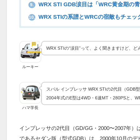
WRX STI GDB涙目は「WRC黄金期
9.
WRX STIの系譜とWRCの宿敵もチェッ
10.
WRX STI GDB誕生｜涙目E型
クとWRC黄金期
🏁
実車の魅力
WRX STIの“涙目”って、よく聞きますけど、
ルーキー
スバル インプレッサ WRX STIの2代目（G
2004年式のE型は4WD・6速MT・280PSと
ハマ学長
インプレッサの2代目（GD/GG・2000〜2007
であるセダン版（型式GDB）は、2000年10月の