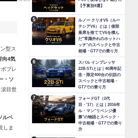
【予算別4選】
ルノー クリオV6（ルー
テシアV6）とは｜後部
座席を捨ててV6を積ん
だ"常識外れのホットハ
ッチ"のスペックと中古
ダン型ス
相場・GT7での乗り方
対向4気
スバル インプレッサ
ンボブレ
22B-STiとは｜40周年記
念・限定400台の伝説の
ー・ソ
スペックと中古相場・
GT7での乗り方
、涙目世
フォードGT（2代
目・'17）とは｜2016年
ル・マン"リベンジ優
ソルベ
勝"の物語とスペック・
中古相場・GT7での乗り
説しま
方