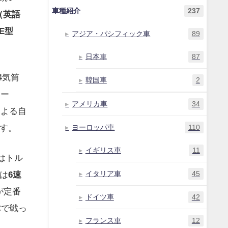
車種紹介
237
（英語
とE型
アジア・パシフィック車
89
日本車
87
4気筒
韓国車
2
ター
アメリカ車
34
による自
ます。
ヨーロッパ車
110
イギリス車
11
はトル
ンは
6速
イタリア車
45
が定番
ドイツ車
42
Cで戦っ
フランス車
12