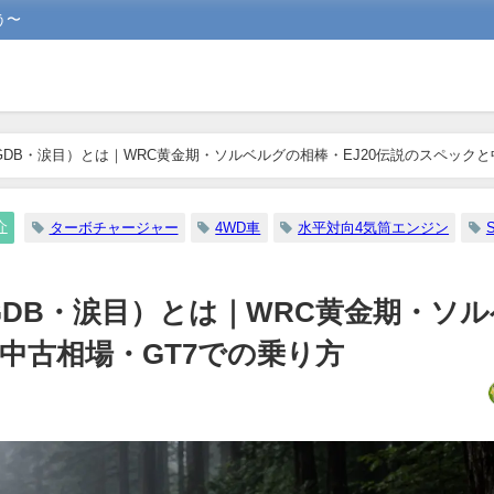
う〜
I（GDB・涙目）とは｜WRC黄金期・ソルベルグの相棒・EJ20伝説のスペック
介
ターボチャージャー
4WD車
水平対向4気筒エンジン
I（GDB・涙目）とは｜WRC黄金期・ソ
と中古相場・GT7での乗り方