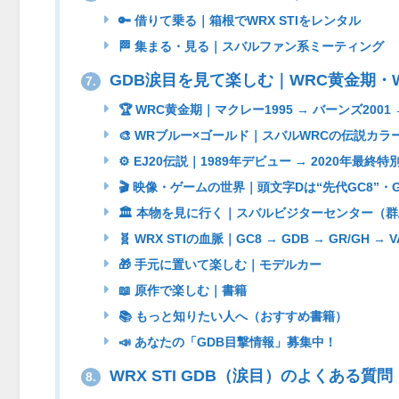
🔑 借りて乗る｜箱根でWRX STIをレンタル
🏁 集まる・見る｜スバルファン系ミーティング
GDB涙目を見て楽しむ｜WRC黄金期・W
7.
🏆 WRC黄金期｜マクレー1995 → バーンズ2001 
🎨 WRブルー×ゴールド｜スバルWRCの伝説カラ
⚙️ EJ20伝説｜1989年デビュー → 2020年最終特
🎬 映像・ゲームの世界｜頭文字Dは“先代GC8”
🏛 本物を見に行く｜スバルビジターセンター（
🧬 WRX STIの血脈｜GC8 → GDB → GR/GH → V
🎁 手元に置いて楽しむ｜モデルカー
📖 原作で楽しむ｜書籍
📚 もっと知りたい人へ（おすすめ書籍）
📣 あなたの「GDB目撃情報」募集中！
WRX STI GDB（涙目）のよくある質問
8.