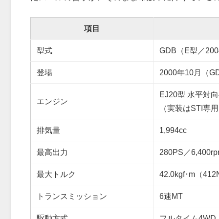
項目
型式
GDB（E型／200
登場
2000年10月（G
EJ20型 水平対
エンジン
（実装はSTI専
排気量
1,994cc
最高出力
280PS／6,4
最大トルク
42.0kgf･m（41
トランスミッション
6速MT
駆動方式
フルタイム4WD