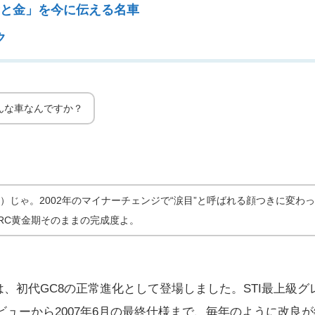
の青と金」を今に伝える名車
ク
のスペッ
どんな車なんですか？
DB型）じゃ。2002年のマイナーチェンジで“涙目”と呼ばれる顔つきに変わ
、WRC黄金期そのままの完成度よ。
年）は、初代GC8の正常進化として登場しました。STI最上級グ
デビューから2007年6月の最終仕様まで、毎年のように改良