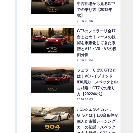
中古相場から見るGT7
での乗り方【2013年
式】
2026.08.06
GT7のフェラーリ全17
台まとめ｜レースの技
術を市販化してきた系
譜とV12・V8・V6の役
割分担
2026.08.04
フェラーリ 296 GTBと
は｜V6ハイブリッド
830馬力・スペックと中
古相場・GT7での乗り
方【2022年式】
2026.08.03
ポルシェ 904 カレラ
GTSとは｜100台条件が
生んだ市販レーシング
カーの伝説・スペック