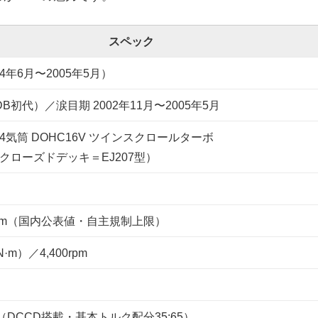
スペック
4年6月〜2005年5月）
DB初代）／涙目期 2002年11月〜2005年5月
向4気筒 DOHC16V ツインスクロールターボ
用クローズドデッキ＝EJ207型）
00rpm（国内公表値・自主規制上限）
2N·m）／4,400rpm
（DCCD搭載・基本トルク配分35:65）