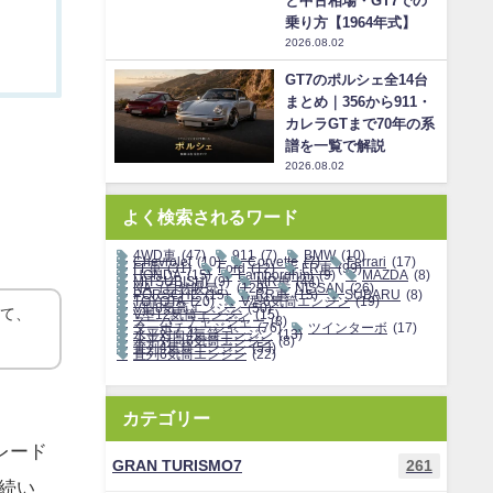
と中古相場・GT7での
乗り方【1964年式】
2026.08.02
GT7のポルシェ全14台
まとめ｜356から911・
カレラGTまで70年の系
譜を一覧で解説
2026.08.02
よく検索されるワード
4WD車
(47)
911
(7)
BMW
(10)
Chevrolet
(10)
Corvette
(7)
Ferrari
(17)
FF車
(31)
Ford
(12)
FR車
(99)
HONDA
(15)
Lamborghini
(9)
MAZDA
(8)
MITSUBISHI
(9)
MR車
(44)
NA（自然吸気）
(129)
NISSAN
(26)
PORSCHE
(15)
RR車
(15)
SUBARU
(8)
TOYOTA
(20)
V型6気筒エンジン
(19)
V型8気筒エンジン
(50)
って、
V型12気筒エンジン
(15)
スーパーチャージャー
(8)
ターボチャージャー
(76)
ツインターボ
(17)
水平対向4気筒エンジン
(13)
水平対向6気筒エンジン
(8)
直列4気筒エンジン
(53)
直列6気筒エンジン
(22)
カテゴリー
レード
GRAN TURISMO7
261
が続い