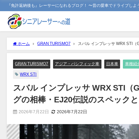
『免許返納後も』レーサーになれるブログ！ 〜昔の愛車でドライブしよ
ホーム
GRAN TURISMO7
スバル インプレッサ WRX ST
GT7での乗り方
GRAN TURISMO7
アジア・パシフィック車
日本車
車種紹
WRX STI
スバル インプレッサ WRX ST
グの相棒・EJ20伝説のスペック
2026年7月22日
2026年7月22日