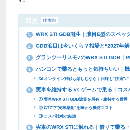
目次
[
非表示
]
WRX STI GDB誕生｜涙目E型のスペッ
1.
GDB涙目は今いくら？相場と“2027年
2.
グランツーリスモ7のWRX STI GDB｜PP49
3.
ハンコンで乗るともっと気持ちいい｜機
4.
📶 オンライン対戦も楽しむなら｜回線も“快適”に
実車を維持する vs ゲームで乗る｜コス
5.
① 実車WRX STI GDB涙目を所有・維持する費用
② GT7で“実車感覚”を味わう機材コスト
③ コスパ比較の結論
実車のWRX STIに触れる｜借りて乗る
6.