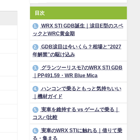
目次
WRX STI GDB誕生｜涙目E型のスペ
1.
ックとWRC黄金期
GDB涙目は今いくら？相場と“2027
2.
年解禁”の駆け込み
グランツーリスモ7のWRX STI GDB
3.
｜PP491.59・WR Blue Mica
ハンコンで乗るともっと気持ちいい
4.
｜機材ガイド
実車を維持する vs ゲームで乗る｜
5.
コスパ比較
実車のWRX STIに触れる｜借りて乗
6.
る・集まる