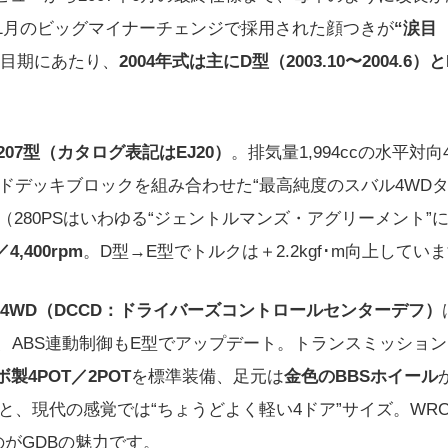
年11月のビッグマイナーチェンジで採用された顔つきが
“涙目
目期にあたり、
2004年式は主にD型（2003.10〜2004.6）
J207型（カタログ表記はEJ20）
。排気量1,994ccの水平対向
ズドデッキブロックを組み合わせた“最高純度のスバル4WD
（280PSはいわゆる“ジェントルマンズ・アグリーメント”
4,400rpm
。D型→E型でトルクは＋2.2kgf･m向上してい
4WD（DCCD：ドライバーズコントロールセンターデフ）
）、ABS連動制御もE型でアップデート。トランスミッショ
製4POT／2POT
を標準装備、足元は
金色のBBSホイール
740mmと、現代の感覚では“ちょうどよく軽い4ドア”サイズ。WR
がGDBの魅力です。