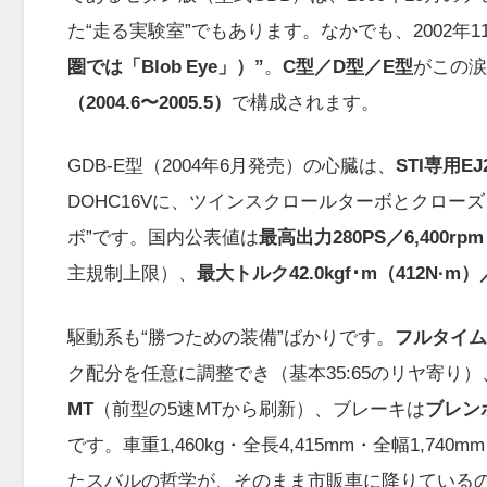
た“走る実験室”でもあります。なかでも、2002
圏では「Blob Eye」）”
。
C型／D型／E型
がこの涙
（2004.6〜2005.5）
で構成されます。
GDB-E型（2004年6月発売）の心臓は、
STI専用E
DOHC16Vに、ツインスクロールターボとクロー
ボ”です。国内公表値は
最高出力280PS／6,400rpm
主規制上限）、
最大トルク42.0kgf･m（412N·m）／
駆動系も“勝つための装備”ばかりです。
フルタイム
ク配分を任意に調整でき（基本35:65のリヤ寄り
MT
（前型の5速MTから刷新）、ブレーキは
ブレンボ
です。車重1,460kg・全長4,415mm・全幅1,
たスバルの哲学が、そのまま市販車に降りているの