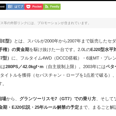
ost
はてブ
Pocket
Feedly
ビス等の外部リンクには、プロモーションが含まれています。
目E型）
とは、スバルが2000年から2007年まで販売したセ
手権）の黄金期
を駆け抜けた一台です。2.0Lの
EJ20型水平
7型）
に、フルタイム4WD（DCCD搭載）・6速MT・ブレ
値は
280PS／42.0kgf･m
（自主規制上限）。2003年には
ペタ
ーズタイトルを獲得（セバスチャン・ローブを1点差で破る）
す。
相場
から、
グランツーリスモ7（GT7）での乗り方
、そして
期・EJ20伝説・25年ルール解禁の予定
まで、まるごと解