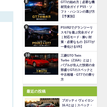
GT7の始め方｜必要な機
材完全ガイド PS5・ソ
フト・ハンコンの選び方
【予算別】
PSVR2でグランツーリ
スモ7を遊ぶ完全ガイド
｜対応モード・酔い対
策・必要なもの【GT7が
一番化けるVR】
三菱GTO Twin
Turbo（Z16A）とは｜
バブルが生んだ技術の全
部盛りGTのスペックと
中古相場・GT7での乗り
方
最近の投稿
ブガッティ ヴェイロン
16.4とは｜スペック・