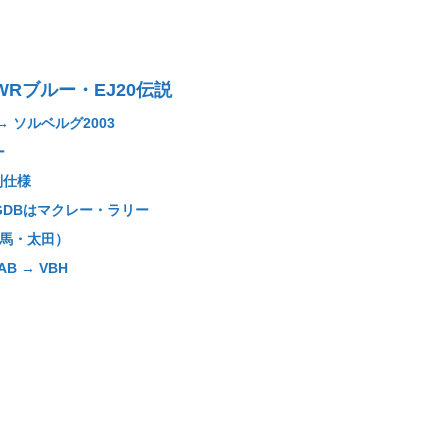
Rブルー・EJ20伝説
→ ソルベルグ2003
ー
別仕様
・GDBはマクレー・ラリー
群馬・太田）
AB → VBH