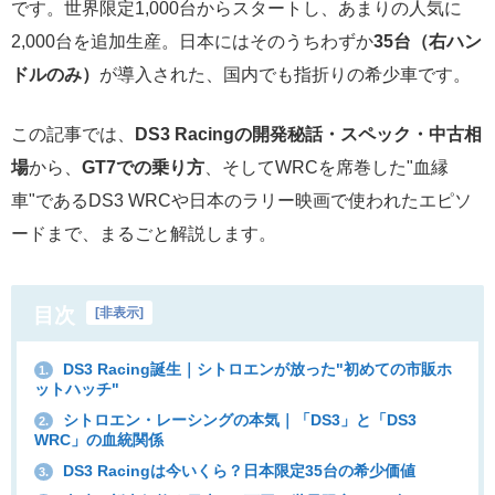
です。世界限定1,000台からスタートし、あまりの人気に
2,000台を追加生産。日本にはそのうちわずか
35台（右ハン
ドルのみ）
が導入された、国内でも指折りの希少車です。
この記事では、
DS3 Racingの開発秘話・スペック・中古相
場
から、
GT7での乗り方
、そしてWRCを席巻した"血縁
車"であるDS3 WRCや日本のラリー映画で使われたエピソ
ードまで、まるごと解説します。
目次
[
非表示
]
DS3 Racing誕生｜シトロエンが放った"初めての市販ホ
1.
ットハッチ"
シトロエン・レーシングの本気｜「DS3」と「DS3
2.
WRC」の血統関係
DS3 Racingは今いくら？日本限定35台の希少価値
3.