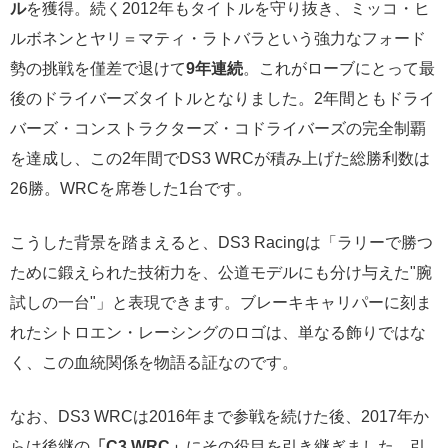
ル
を獲得。続く2012年もタイトルを守り抜き、ミッコ・ヒ
ルボネンとヤリ＝マティ・ラトバラという強力なフォード
勢の挑戦を僅差で退けて
9年連続
。これがローブにとって最
後のドライバーズタイトルとなりました。2年間ともドライ
バーズ・コンストラクターズ・コドライバーズの完全制覇
を達成し、この2年間でDS3 WRCが積み上げた総勝利数は
26勝。WRCを席巻した1台です。
こうした背景を踏まえると、DS3 Racingは「ラリーで勝つ
ために鍛えられた技術力を、公道モデルにも分け与えた"腕
試しの一台"」と表現できます。ブレーキキャリパーに刻ま
れたシトロエン・レーシングのロゴは、単なる飾りではな
く、この血統関係を物語る証なのです。
なお、DS3 WRCは2016年まで参戦を続けた後、2017年か
らは後継の
「C3 WRC」
にその役目を引き継ぎました。引