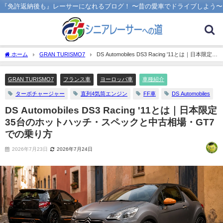
『免許返納後も』レーサーになれるブログ！ 〜昔の愛車でドライブしよう〜
ホーム
GRAN TURISMO7
DS Automobiles DS3 Racing '11とは｜日本限定
35台のホットハッチ・スペックと中古相場・GT7での乗り方
GRAN TURISMO7
フランス車
ヨーロッパ車
車種紹介
ターボチャージャー
直列4気筒エンジン
FF車
DS Automobiles
DS Automobiles DS3 Racing '11とは｜日本限定
35台のホットハッチ・スペックと中古相場・GT7
での乗り方
2026年7月23日
2026年7月24日