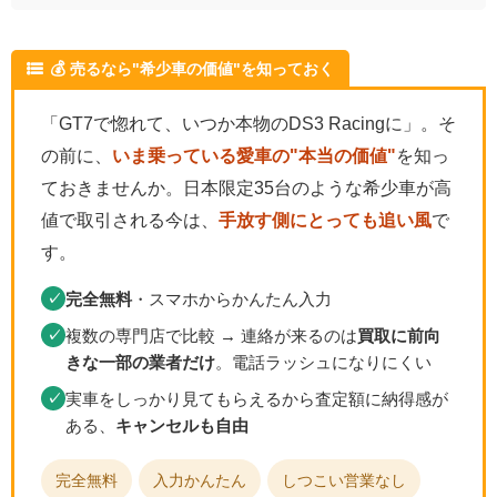
💰 売るなら"希少車の価値"を知っておく
「GT7で惚れて、いつか本物のDS3 Racingに」。そ
の前に、
いま乗っている愛車の"本当の価値"
を知っ
ておきませんか。日本限定35台のような希少車が高
値で取引される今は、
手放す側にとっても追い風
で
す。
完全無料
・スマホからかんたん入力
✓
複数の専門店で比較 → 連絡が来るのは
買取に前向
✓
きな一部の業者だけ
。電話ラッシュになりにくい
実車をしっかり見てもらえるから査定額に納得感が
✓
ある、
キャンセルも自由
完全無料
入力かんたん
しつこい営業なし