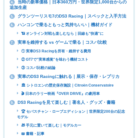
当時の新車価格｜日本360万円・世界限定1,000台からの
4.
追加生産
グランツーリスモ7のDS3 Racing｜スペックと入手方法
5.
ハンコンで乗るともっと気持ちいい｜機材ガイド
6.
📶 オンライン対戦も楽しむなら｜回線も"快適"に
実車を維持する vs ゲームで乗る｜コスパ比較
7.
① 実車DS3 Racingを所有・維持する費用
② GT7で"実車感覚"を味わう機材コスト
③ コスパ比較の結論
実車のDS3 Racingに触れる｜展示・保存・レプリカ
8.
🏛 シトロエンの歴史保存施設｜Citroën Conservatoire
🎬 日本のラリー映画『OVER DRIVE』の劇用車
DS3 Racingを見て楽しむ｜著名人・グッズ・書籍
9.
🏆 セバスチャン・ローブエディション｜世界限定200台の記念
モデル
🎁 手元に置いて楽しむ｜モデルカー
📖 書籍・記事