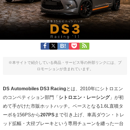
※本サイトで紹介している商品・サービス等の外部リンクには、プ
ロモーションが含まれています。
DS Automobiles DS3 Racing
とは、2010年にシトロエン
のコンペティション部門「
シトロエン・レーシング
」が初
めて手がけた市販ホットハッチ。ベースとなる1.6L直噴タ
ーボを156PSから
207PS
まで引き上げ、車高ダウン・トレ
ッド拡幅・大径ブレーキという専用チューンを纏った一台