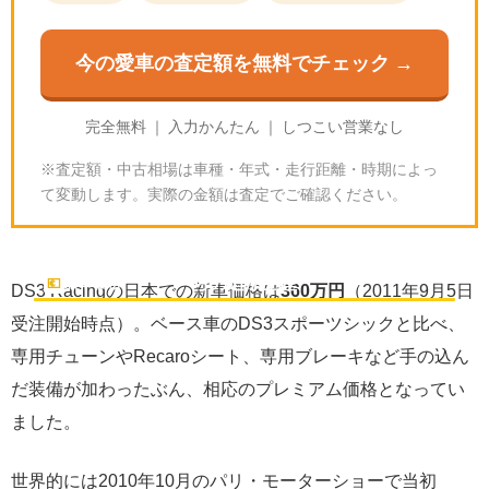
今の愛車の査定額を無料でチェック →
完全無料 ｜ 入力かんたん ｜ しつこい営業なし
※査定額・中古相場は車種・年式・走行距離・時期によっ
て変動します。実際の金額は査定でご確認ください。
当時の新車価格｜日本360万円・世界限定1,000台か
らの追加生産
💶
新車価格
DS3 Racingの日本での新車価格は
360万円
（2011年9月5日
受注開始時点）。ベース車のDS3スポーツシックと比べ、
専用チューンやRecaroシート、専用ブレーキなど手の込ん
だ装備が加わったぶん、相応のプレミアム価格となってい
ました。
世界的には2010年10月のパリ・モーターショーで当初