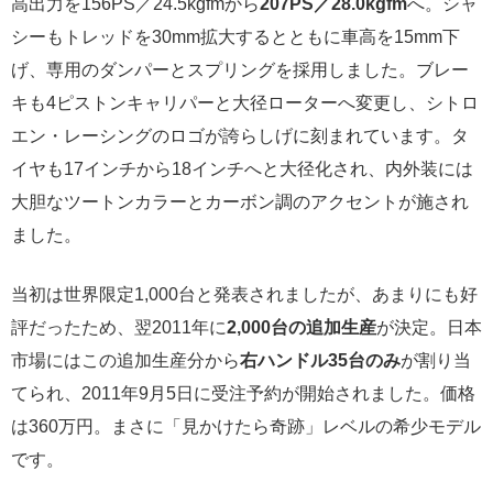
高出力を156PS／24.5kgfmから
207PS／28.0kgfm
へ。シャ
シーもトレッドを30mm拡大するとともに車高を15mm下
げ、専用のダンパーとスプリングを採用しました。ブレー
キも4ピストンキャリパーと大径ローターへ変更し、シトロ
エン・レーシングのロゴが誇らしげに刻まれています。タ
イヤも17インチから18インチへと大径化され、内外装には
大胆なツートンカラーとカーボン調のアクセントが施され
ました。
当初は世界限定1,000台と発表されましたが、あまりにも好
評だったため、翌2011年に
2,000台の追加生産
が決定。日本
市場にはこの追加生産分から
右ハンドル35台のみ
が割り当
てられ、2011年9月5日に受注予約が開始されました。価格
は360万円。まさに「見かけたら奇跡」レベルの希少モデル
です。