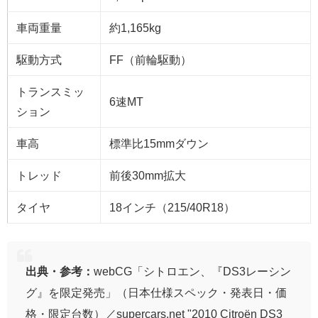
車両重量
約1,165kg
駆動方式
FF（前輪駆動）
トランスミッ
6速MT
ション
車高
標準比15mmダウン
トレッド
前後30mm拡大
タイヤ
18インチ（215/40R18）
出典・参考：
webCG「シトロエン、『DS3レーシン
グ』を限定発売」（日本仕様スペック・発表日・価
格・限定台数）／supercars.net "2010 Citroën DS3