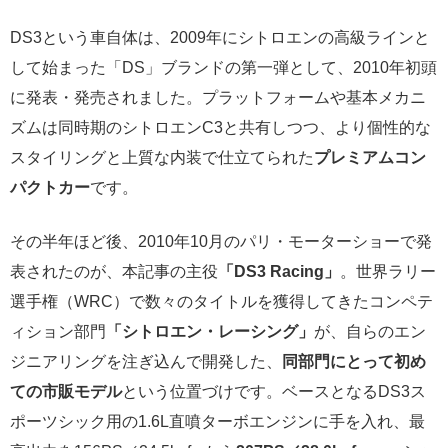
DS3という車自体は、2009年にシトロエンの高級ラインと
して始まった「DS」ブランドの第一弾として、2010年初頭
に発表・発売されました。プラットフォームや基本メカニ
ズムは同時期のシトロエンC3と共有しつつ、より個性的な
スタイリングと上質な内装で仕立てられた
プレミアムコン
パクトカー
です。
その半年ほど後、2010年10月のパリ・モーターショーで発
表されたのが、本記事の主役
「DS3 Racing」
。世界ラリー
選手権（WRC）で数々のタイトルを獲得してきたコンペテ
ィション部門
「シトロエン・レーシング」
が、自らのエン
ジニアリングを注ぎ込んで開発した、
同部門にとって初め
ての市販モデル
という位置づけです。ベースとなるDS3ス
ポーツシック用の1.6L直噴ターボエンジンに手を入れ、最