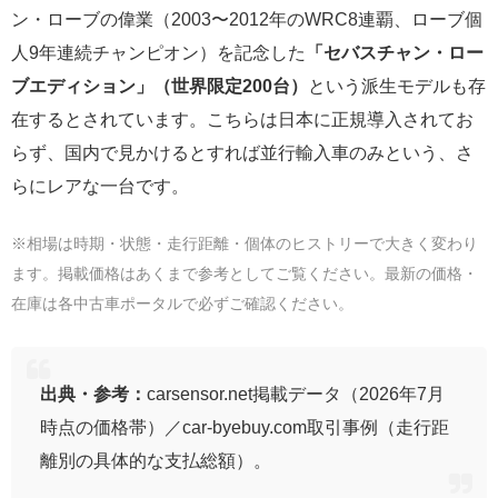
ン・ローブの偉業（2003〜2012年のWRC8連覇、ローブ個
人9年連続チャンピオン）を記念した
「セバスチャン・ロー
ブエディション」（世界限定200台）
という派生モデルも存
在するとされています。こちらは日本に正規導入されてお
らず、国内で見かけるとすれば並行輸入車のみという、さ
らにレアな一台です。
※相場は時期・状態・走行距離・個体のヒストリーで大きく変わり
ます。掲載価格はあくまで参考としてご覧ください。最新の価格・
在庫は各中古車ポータルで必ずご確認ください。
出典・参考：
carsensor.net掲載データ（2026年7月
時点の価格帯）／car-byebuy.com取引事例（走行距
離別の具体的な支払総額）。