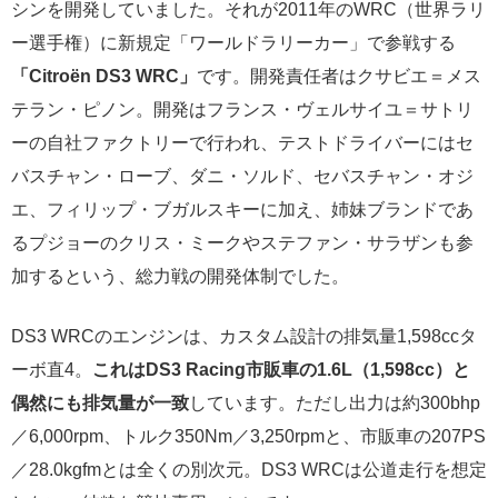
シンを開発していました。それが2011年のWRC（世界ラリ
ー選手権）に新規定「ワールドラリーカー」で参戦する
「Citroën DS3 WRC」
です。開発責任者はクサビエ＝メス
テラン・ピノン。開発はフランス・ヴェルサイユ＝サトリ
ーの自社ファクトリーで行われ、テストドライバーにはセ
バスチャン・ローブ、ダニ・ソルド、セバスチャン・オジ
エ、フィリップ・ブガルスキーに加え、姉妹ブランドであ
るプジョーのクリス・ミークやステファン・サラザンも参
加するという、総力戦の開発体制でした。
DS3 WRCのエンジンは、カスタム設計の排気量1,598ccタ
ーボ直4。
これはDS3 Racing市販車の1.6L（1,598cc）と
偶然にも排気量が一致
しています。ただし出力は約300bhp
／6,000rpm、トルク350Nm／3,250rpmと、市販車の207PS
／28.0kgfmとは全くの別次元。DS3 WRCは公道走行を想定