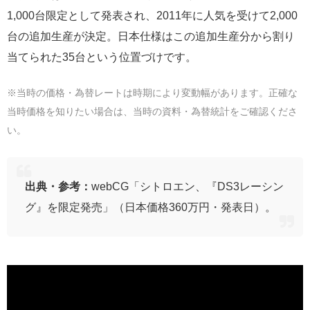
1,000台限定として発表され、2011年に人気を受けて2,000
台の追加生産が決定。日本仕様はこの追加生産分から割り
当てられた35台という位置づけです。
※当時の価格・為替レートは時期により変動幅があります。正確な
当時価格を知りたい場合は、当時の資料・為替統計をご確認くださ
い。
出典・参考：
webCG「シトロエン、『DS3レーシン
グ』を限定発売」（日本価格360万円・発表日）。
グランツーリスモ7のDS3 Racing｜スペックと入手
方法
🎮
GT7の基本