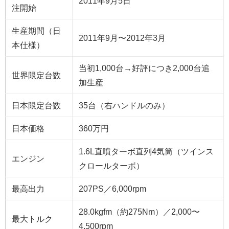
2011年9月5日
注開始
生産期間（日
2011年9月〜2012年3月
本仕様）
当初1,000台→好評につき2,000台追
世界限定台数
加生産
日本限定台数
35台（右ハンドルのみ）
日本価格
360万円
1.6L直噴ターボ直列4気筒（ツインス
エンジン
クロールターボ）
最高出力
207PS／6,000rpm
28.0kgfm（約275Nm）／2,000〜
最大トルク
4,500rpm