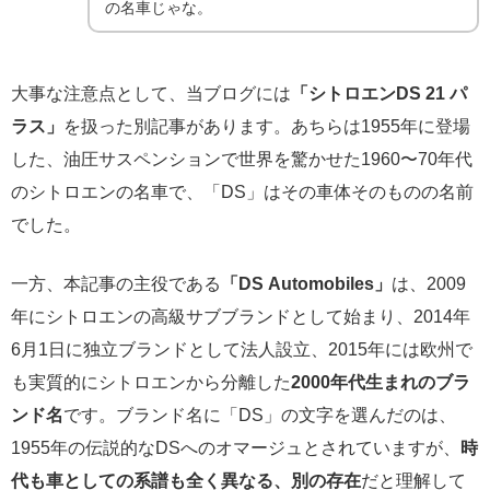
の名車じゃな。
大事な注意点として、当ブログには
「シトロエンDS 21 パ
ラス」
を扱った別記事があります。あちらは1955年に登場
した、油圧サスペンションで世界を驚かせた1960〜70年代
のシトロエンの名車で、「DS」はその車体そのものの名前
でした。
一方、本記事の主役である
「DS Automobiles」
は、2009
年にシトロエンの高級サブブランドとして始まり、2014年
6月1日に独立ブランドとして法人設立、2015年には欧州で
も実質的にシトロエンから分離した
2000年代生まれのブラ
ンド名
です。ブランド名に「DS」の文字を選んだのは、
1955年の伝説的なDSへのオマージュとされていますが、
時
代も車としての系譜も全く異なる、別の存在
だと理解して