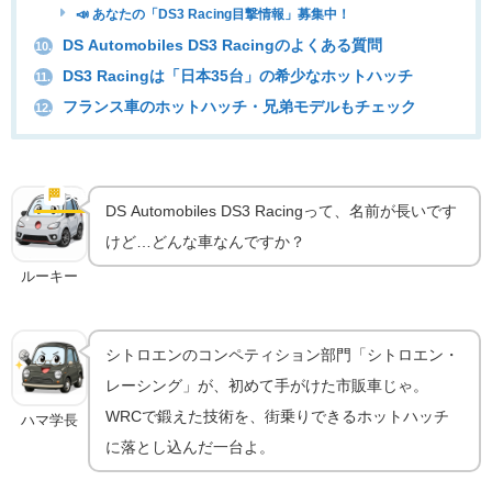
📣 あなたの「DS3 Racing目撃情報」募集中！
DS Automobiles DS3 Racingのよくある質問
10.
DS3 Racingは「日本35台」の希少なホットハッチ
11.
フランス車のホットハッチ・兄弟モデルもチェック
12.
DS3 Racing誕生｜シトロエンが放った"初めての市
販ホットハッチ"
🏁
実車の魅力
DS Automobiles DS3 Racingって、名前が長いです
けど…どんな車なんですか？
ルーキー
シトロエンのコンペティション部門「シトロエン・
レーシング」が、初めて手がけた市販車じゃ。
WRCで鍛えた技術を、街乗りできるホットハッチ
ハマ学長
に落とし込んだ一台よ。