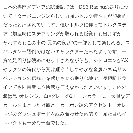
日本の専門メディアの試乗記では、DS3 Racingの走りにつ
いて「ターボエンジンらしい力強いトルク特性」が印象的
だったと評されています。強いトルクに伴って
トルクステ
ア
（加速時にステアリングが取られる感覚）も出ますが、
それすらもこの車の"元気の良さ"の一部として楽しめる、ス
パルタン一辺倒ではないキャラクターだったようです。一
方で足回りは硬めにセットされながらも、シトロエンがAX
やサクソの時代から受け継ぐ「しなやかな金属バネ式サス
ペンションの伝統」を感じさせる乗り心地で、長距離ドラ
イブでも同乗者に不快感を与えなかったといいます。内外
装は黒×オレンジ、白×グレーの2トーンカラーに、大胆なデ
カールをまとった外観と、カーボン調のアクセント・オレ
ンジのダッシュボードを組み合わせた内装で、見た目のイ
ンパクトも十分な一台でした。