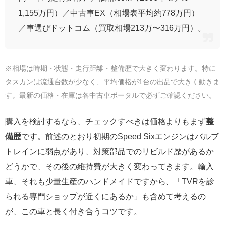
1,155万円）／中古車EX（相場表平均約778万円）
／車選びドットコム（買取相場213万〜316万円）。
※相場は時期・状態・走行距離・整備歴で大きく変わります。特に
タスカンは流通台数が少なく、平均価格が1台の出品で大きく動きま
す。最新の価格・在庫は各中古車ポータルで必ずご確認ください。
購入を検討するなら、チェックすべきは価格よりもまず
整
備歴
です。前述のとおり初期のSpeed Sixエンジンはバルブ
トレインに弱点があり、対策部品でのリビルド歴があるか
どうかで、その後の維持費が大きく変わってきます。輸入
車、それも少量生産のハンドメイドですから、「TVRを診
られる専門ショップが近くにあるか」も含めて考えるの
が、この車と長く付き合うコツです。