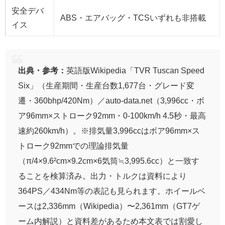
安全デバ
ABS・エアバッグ・TCSいずれも非搭載
イス
出典・参考：
英語版Wikipedia「TVR Tuscan Speed
Six」（生産期間・生産台数1,677台・グレード変
遷・360bhp/420Nm）／auto-data.net（3,996cc・ボ
ア96mm×ストローク92mm・0-100km/h 4.5秒・最高
速約260km/h）。※排気量3,996ccはボア96mm×ス
トローク92mmでの理論排気量
（π/4×9.6²cm×9.2cm×6気筒≒3,995.6cc）と一致す
ることを検算済み。出力・トルクは資料により
364PS／434Nm等の表記も見られます。ホイールベ
ースは2,336mm（Wikipedia）〜2,361mm（GT7ゲ
ーム内解説）と資料差があるため本文表では割愛し