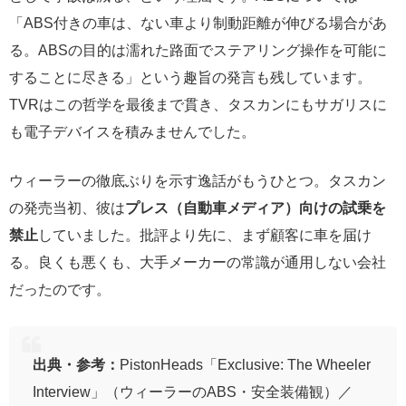
「ABS付きの車は、ない車より制動距離が伸びる場合があ
る。ABSの目的は濡れた路面でステアリング操作を可能に
することに尽きる」という趣旨の発言も残しています。
TVRはこの哲学を最後まで貫き、タスカンにもサガリスに
も電子デバイスを積みませんでした。
ウィーラーの徹底ぶりを示す逸話がもうひとつ。タスカン
の発売当初、彼は
プレス（自動車メディア）向けの試乗を
禁止
していました。批評より先に、まず顧客に車を届け
る。良くも悪くも、大手メーカーの常識が通用しない会社
だったのです。
出典・参考：
PistonHeads「Exclusive: The Wheeler
Interview」（ウィーラーのABS・安全装備観）／