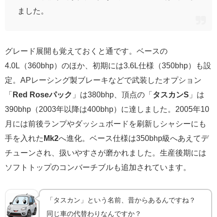
ました。
グレード展開も覚えておくと通です。ベースの
4.0L（360bhp）のほか、初期には3.6L仕様（350bhp）も設
定。APレーシング製ブレーキなどで武装したオプション
「
Red Roseパック
」は380bhp、頂点の「
タスカンS
」は
390bhp（2003年以降は400bhp）に達しました。2005年10
月には前後ランプやダッシュボードを刷新しシャシーにも
手を入れた
Mk2
へ進化。ベース仕様は350bhp級へあえてデ
チューンされ、扱いやすさが磨かれました。生産後期には
ソフトトップのコンバーチブルも追加されています。
「タスカン」という名前、昔からあるんですね？
同じ車の代替わりなんですか？