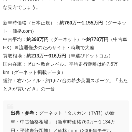
な見方でしょう。
新車時価格（日本正規）：
約760万〜1,155万円
（グーネッ
ト・価格.com）
中古平均：
約398万円
（グーネット）〜
約778万円
（中古車
EX）※流通僅少のためサイト・時期で大差
買取相場：
約213万〜316万円
（車選びドットコム）
国内在庫：ゼロ〜数台レベル。平均走行距離は約7.6万
km（グーネット掲載データ）
総評：右ハンドル・約1,677台の希少英国スポーツ。「出た
ときが買いどき」の一台
出典・参考：
グーネット「タスカン（TVR）の新
車・中古価格相場」（新車時価格760万〜1,134万
円・平均走行距離）／価格.com（2006年モデル