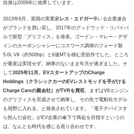
自身は2009年に他界しています。
2013年6月、英国の実業家
レス・エドガー
率いる企業連合
がブランドを買い戻し、2017年のグッドウッド・リバイバ
ルで新型「グリフィス」を発表。ゴードン・マレー・デザ
インのカーボンシャシーにコスワース調律のフォード製
5.0L V8（約500hp）と6速MTを積む意欲作でした。ところ
が量産は実現せず、納車のないまま年月が過ぎました。そ
して
2025年11月、EVスタートアップのCharge
Holdings（クラシックカーのEVレストモッドを手がける
Charge Carsの親会社）がTVRを買収
。まずはV8エンジン
のグリフィスを完成させて納車し、その先で電動化モデル
も視野に入れる、と発表されています。「電子デバイスす
ら拒んだ会社」がEV企業の傘下で再起を目指すというの
は、なんとも時代を感じる巡り合わせです。