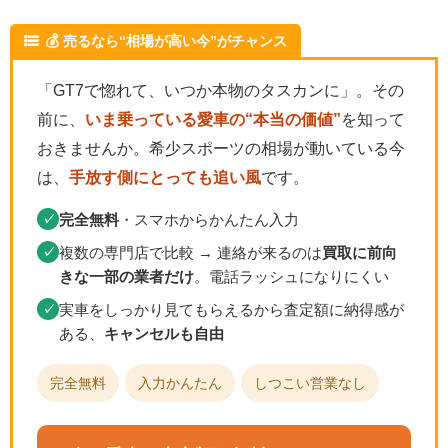
💰 売るなら“相場が高い今”がチャンス
「GT7で惚れて、いつか本物のタスカンに」。その
前に、
いま乗っている愛車の“本当の価値”
を知って
おきませんか。希少スポーツの相場が動いている今
は、
手放す側にとっても追い風
です。
完全無料
・スマホからかんたん入力
✓
複数の専門店で比較 → 連絡が来るのは
買取に前向
✓
きな一部の業者だけ
。電話ラッシュになりにくい
実車をしっかり見てもらえるから査定額に納得感が
✓
ある、
キャンセルも自由
完全無料
入力かんたん
しつこい営業なし