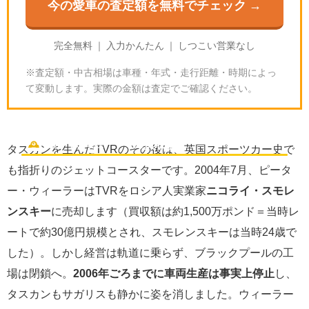
今の愛車の査定額を無料でチェック →
完全無料 ｜ 入力かんたん ｜ しつこい営業なし
※査定額・中古相場は車種・年式・走行距離・時期によっ
て変動します。実際の金額は査定でご確認ください。
TVRはどうなった？売却・生産終了・そして2025年
の買収劇
🕰
ブランドの現在
タスカンを生んだTVRのその後は、英国スポーツカー史で
も指折りのジェットコースターです。2004年7月、ピータ
ー・ウィーラーはTVRをロシア人実業家
ニコライ・スモレ
ンスキー
に売却します（買収額は約1,500万ポンド＝当時レ
ートで約30億円規模とされ、スモレンスキーは当時24歳で
した）。しかし経営は軌道に乗らず、ブラックプールの工
場は閉鎖へ。
2006年ごろまでに車両生産は事実上停止
し、
タスカンもサガリスも静かに姿を消しました。ウィーラー