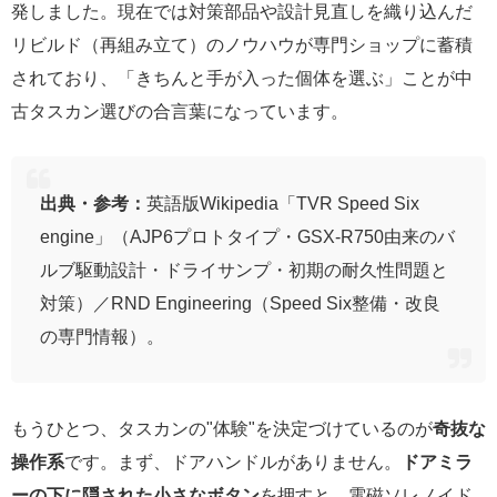
発しました。現在では対策部品や設計見直しを織り込んだ
リビルド（再組み立て）のノウハウが専門ショップに蓄積
されており、「きちんと手が入った個体を選ぶ」ことが中
古タスカン選びの合言葉になっています。
出典・参考：
英語版Wikipedia「TVR Speed Six
engine」（AJP6プロトタイプ・GSX-R750由来のバ
ルブ駆動設計・ドライサンプ・初期の耐久性問題と
対策）／RND Engineering（Speed Six整備・改良
の専門情報）。
もうひとつ、タスカンの"体験"を決定づけているのが
奇抜な
操作系
です。まず、ドアハンドルがありません。
ドアミラ
ーの下に隠された小さなボタン
を押すと、電磁ソレノイド