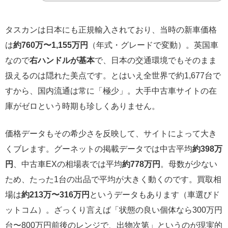
タスカンは日本にも正規輸入されており、当時の新車価格
は
約760万〜1,155万円
（年式・グレードで変動）。英国車
なので
右ハンドルが基本
で、日本の交通環境でもそのまま
扱えるのは隠れた美点です。とはいえ全世界で約1,677台で
すから、国内流通は常に「極少」。大手中古車サイトの在
庫がゼロという時期も珍しくありません。
価格データもその希少さを反映して、サイトによって大き
くブレます。グーネットの掲載データでは中古平均
約398万
円
、中古車EXの相場表では平均
約778万円
。母数が少ない
ため、たった1台の出品で平均が大きく動くのです。買取相
場は
約213万〜316万円
というデータもあります（車選びド
ットコム）。ざっくり言えば「状態の良い個体なら300万円
台〜800万円前後のレンジで、出物次第」というのが現実的