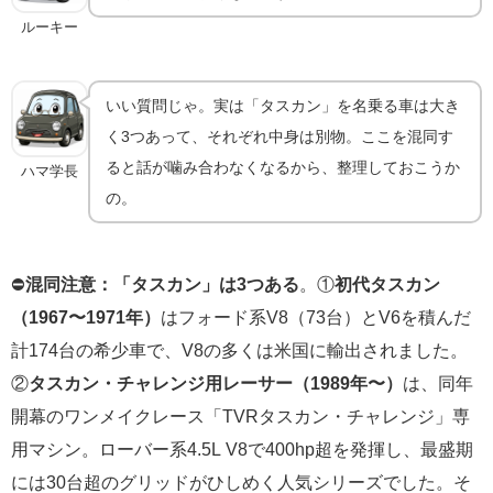
ルーキー
いい質問じゃ。実は「タスカン」を名乗る車は大き
く3つあって、それぞれ中身は別物。ここを混同す
ると話が噛み合わなくなるから、整理しておこうか
ハマ学長
の。
⛔
混同注意：「タスカン」は3つある
。①
初代タスカン
（1967〜1971年）
はフォード系V8（73台）とV6を積んだ
計174台の希少車で、V8の多くは米国に輸出されました。
②
タスカン・チャレンジ用レーサー（1989年〜）
は、同年
開幕のワンメイクレース「TVRタスカン・チャレンジ」専
用マシン。ローバー系4.5L V8で400hp超を発揮し、最盛期
には30台超のグリッドがひしめく人気シリーズでした。そ