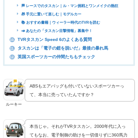
🏁 レースでのタスカン｜ル・マン挑戦とワンメイクの熱狂
🎁 手元に置いて楽しむ｜モデルカー
📚 おすすめ書籍｜ウィーラー時代のTVRを読む
📣 あなたの「タスカン目撃情報」募集中！
TVRタスカン Speed 6のよくある質問
10.
タスカンは「電子の鎧を脱いだ」最後の暴れ馬
11.
英国スポーツカーの仲間たちもチェック
12.
ABSもエアバッグもない｜英国ブラックプール産の
暴れ馬
🏁
実車の魅力
ABSもエアバッグも付いていないスポーツカーっ
て、本当に売っていたんですか？
ルーキー
本当じゃ。それがTVRタスカン。2000年代に入っ
てもなお、電子制御の助けを一切借りずに360馬力