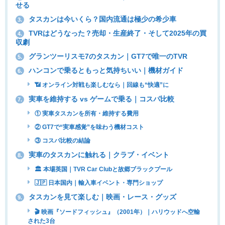
せる
タスカンは今いくら？国内流通は極少の希少車
3.
TVRはどうなった？売却・生産終了・そして2025年の買
4.
収劇
グランツーリスモ7のタスカン｜GT7で唯一のTVR
5.
ハンコンで乗るともっと気持ちいい｜機材ガイド
6.
📶 オンライン対戦も楽しむなら｜回線も“快適”に
実車を維持する vs ゲームで乗る｜コスパ比較
7.
① 実車タスカンを所有・維持する費用
② GT7で“実車感覚”を味わう機材コスト
③ コスパ比較の結論
実車のタスカンに触れる｜クラブ・イベント
8.
🏛 本場英国｜TVR Car Clubと故郷ブラックプール
🇯🇵 日本国内｜輸入車イベント・専門ショップ
タスカンを見て楽しむ｜映画・レース・グッズ
9.
🎬 映画『ソードフィッシュ』（2001年）｜ハリウッドへ空輸
された3台