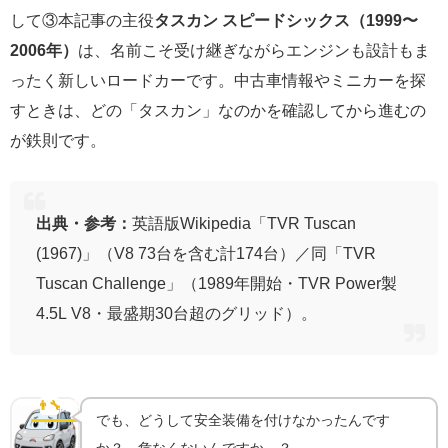
して③本記事の主役
タスカン スピードシックス（1999〜
2006年）
は、名前こそ受け継ぎながらエンジンも設計もま
ったく新しいロードカーです。中古車情報やミニカーを探
すときは、どの「タスカン」なのかを確認してから進むの
が鉄則です。
出典・参考：
英語版Wikipedia「TVR Tuscan
(1967)」（V8 73台を含む計174台）／同「TVR
Tuscan Challenge」（1989年開始・TVR Power製
4.5L V8・最盛期30台超のグリッド）。
ピーター・ウィーラーの信念｜電子デバイスは腕を鈍
らせる
👨‍🔧
開発哲学
でも、どうして安全装備を付けなかったんです
か？ 危なくないんですか…？