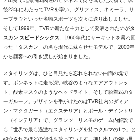
ア出身で北海油田関連のビジネスで財を成した人物で、以
後23年にわたってTVRを率い、グリフィス、キミーラ、サ
ーブラウといった名物スポーツを次々に送り出しました。
そして1999年、TVRの新たな主力として発表されたのが
タ
スカン スピードシックス
。1960年代にサーキットを暴れ回
った「タスカン」の名を現代に蘇らせたモデルで、2000年
から顧客への引き渡しが始まりました。
スタイリングは、ひと目見たら忘れられない曲面の塊で
す。ボンネットに走る深い峡谷のようなエアアウトレッ
ト、酸素マスクのようなヘッドライト、そして脱着式のタ
ーガルーフ。デザインを手がけたのはTVR社内のダミア
ン・マクタガート（エクステリア）とポール・デイントリ
ー（インテリア）で、グランツーリスモのゲーム内解説で
も「世界で最も過激なスタイリングを持つクルマの1つ」と
紹介されるほどの個性を放っています。押し出しの強い見