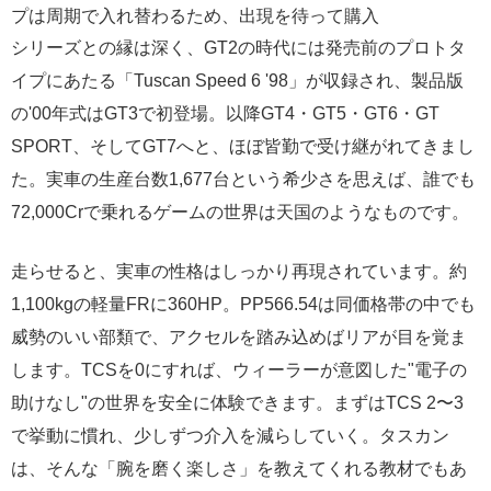
プは周期で入れ替わるため、出現を待って購入
シリーズとの縁は深く、GT2の時代には発売前のプロトタ
イプにあたる「Tuscan Speed 6 '98」が収録され、製品版
の'00年式はGT3で初登場。以降GT4・GT5・GT6・GT
SPORT、そしてGT7へと、ほぼ皆勤で受け継がれてきまし
た。実車の生産台数1,677台という希少さを思えば、誰でも
72,000Crで乗れるゲームの世界は天国のようなものです。
走らせると、実車の性格はしっかり再現されています。約
1,100kgの軽量FRに360HP。PP566.54は同価格帯の中でも
威勢のいい部類で、アクセルを踏み込めばリアが目を覚ま
します。TCSを0にすれば、ウィーラーが意図した"電子の
助けなし"の世界を安全に体験できます。まずはTCS 2〜3
で挙動に慣れ、少しずつ介入を減らしていく。タスカン
は、そんな「腕を磨く楽しさ」を教えてくれる教材でもあ