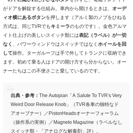
がドアを解錠する仕組み。車内から開けるときは、
オーデ
ィオ横にあるボタン
を押します（アルミ製のノブをひねる
方式は、同じTVRでも
キミーラ
のものです）。金色アルマ
イト仕上げの美しいスイッチ類には
表記（ラベル）が一切
なく
、パワーウィンドウはスイッチではなく
ホイールを回
して
操作。ターガルーフは手で外してトランクに収納でき
ます。初めて乗る人はドアの開け方すら分からない。オー
ナーたちはこの不便さごと愛しているのです。
出典・参考：
The Autopian「A Salute To TVR's Very
Weird Door Release Knob」（TVR各車の独特なド
アオープナー）／PistonHeadsオーナーフォーラム
（操作系の実例）／Magneto Magazine（ラベルなし
スイッチ類・「アナログな解毒剤」評）。