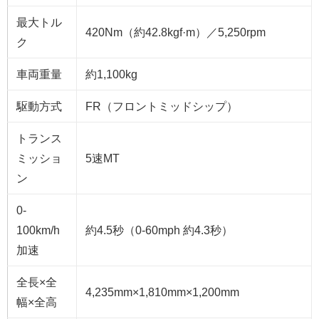
最大トル
420Nm（約42.8kgf·m）／5,250rpm
ク
車両重量
約1,100kg
駆動方式
FR（フロントミッドシップ）
トランス
ミッショ
5速MT
ン
0-
100km/h
約4.5秒（0-60mph 約4.3秒）
加速
全長×全
4,235mm×1,810mm×1,200mm
幅×全高