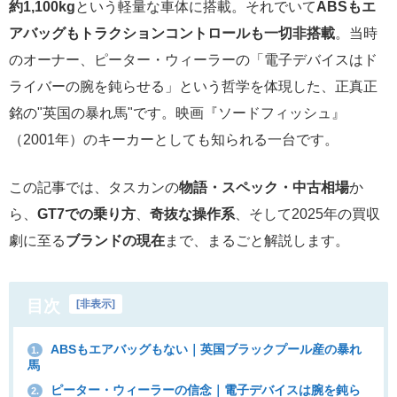
約1,100kg
という軽量な車体に搭載。それでいて
ABSもエ
アバッグもトラクションコントロールも一切非搭載
。当時
のオーナー、ピーター・ウィーラーの「電子デバイスはド
ライバーの腕を鈍らせる」という哲学を体現した、正真正
銘の"英国の暴れ馬"です。映画『ソードフィッシュ』
（2001年）のキーカーとしても知られる一台です。
この記事では、タスカンの
物語・スペック・中古相場
か
ら、
GT7での乗り方
、
奇抜な操作系
、そして2025年の買収
劇に至る
ブランドの現在
まで、まるごと解説します。
目次
[
非表示
]
ABSもエアバッグもない｜英国ブラックプール産の暴れ
1.
馬
ピーター・ウィーラーの信念｜電子デバイスは腕を鈍ら
2.