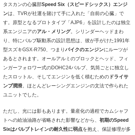
タスカンの心臓部
Speed Six（スピードシックス）エンジ
ン
は、TVRが社運を賭けて手に入れた「自前の心臓」で
す。原型となるプロトタイプ「AJP6」を設計したのは独立
系エンジニアの
アル・メリング
。シリンダーヘッドまわ
り、特にバルブ駆動系の設計思想は、彼が手がけた1991年
型スズキGSX-R750、つまり
バイクのエンジン
にルーツが
あるとされます。オールアルミのブロックとヘッド、フィ
ンガーフォロワー式のDOHC24バルブ、気筒ごとに独立し
たスロットル、そしてエンジンを低く積むための
ドライサ
ンプ潤滑
。ほとんどレーシングエンジンの文法で作られた
ユニットでした。
ただし、光には影もあります。量産化の過程でカムシャフ
トへの給油油路が省略された影響などから、
初期のSpeed
Sixはバルブトレインの耐久性に弱点
を抱え、保証修理が多