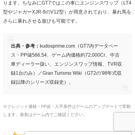
ります。ちなみにGT7ではこの車にエンジンスワップ（LT4
型やジャガーXJR-9のV12型）が用意されており、暴れ馬を
さらに暴れさせる遊びも可能です。
出典・参考：
kudosprime.com（GT7内データベー
ス・PP値566.54、ゲーム内価格約72,000Cr、中古
車ディーラー扱い、エンジンスワップ情報、TVR収
録1台のみ）／Gran Turismo Wiki（GT2の'98年式収
録以降のシリーズ収録史）。
※クレジット価格・PP値・入手条件はゲームのアップデートで変動
します。最新はゲーム内でご確認ください。
ハンコンで乗るともっと気持ちいい｜機材ガイド
🕹️
ハンコン