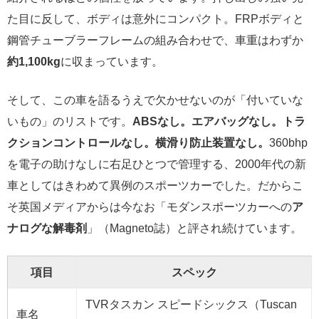
た目に反して、ボディは意外にコンパクト。FRPボディと
鋼管チューブラーフレームの組み合わせで、車重はわずか
約1,100kg
に収まっています。
そして、この車を語るうえで欠かせないのが「付いていな
いもの」のリストです。
ABSなし。エアバッグなし。トラ
クションコントロールなし。横滑り防止装置なし。
360bhp
を電子の助けなしに右足ひとつで管理する、2000年代の新
車としてはきわめて異例のスポーツカーでした。だからこ
そ英国メディアからは今なお「モダンスポーツカーへの
ア
ナログな解毒剤
」（Magneto誌）と評され続けています。
項目
スペック
TVRタスカン スピードシックス（Tuscan
車名