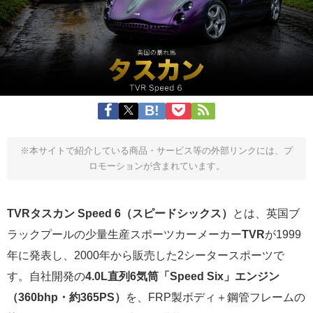
※本サイトで紹介している商品・サービス等の外部リンクには、プ
ロモーションが含まれています。
TVRタスカン Speed 6（スピードシックス）
とは、英国ブ
ラックプールの少量生産スポーツカーメーカー
TVR
が1999
年に発表し、2000年から販売した2シータースポーツで
す。自社開発の
4.0L直列6気筒「Speed Six」エンジン
（360bhp・約365PS）
を、FRP製ボディ＋鋼管フレームの