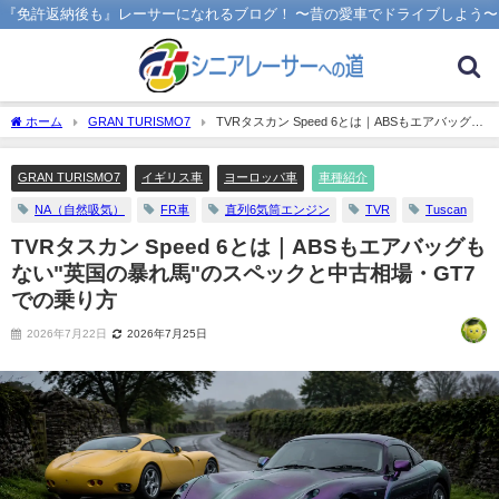
『免許返納後も』レーサーになれるブログ！ 〜昔の愛車でドライブしよう〜
ホーム
GRAN TURISMO7
TVRタスカン Speed 6とは｜ABSもエアバッグも
ない"英国の暴れ馬"のスペックと中古相場・GT7での乗り方
GRAN TURISMO7
イギリス車
ヨーロッパ車
車種紹介
NA（自然吸気）
FR車
直列6気筒エンジン
TVR
Tuscan
TVRタスカン Speed 6とは｜ABSもエアバッグも
ない"英国の暴れ馬"のスペックと中古相場・GT7
での乗り方
2026年7月22日
2026年7月25日