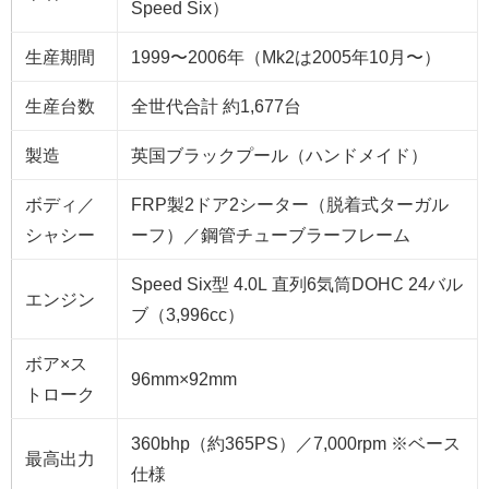
Speed Six）
生産期間
1999〜2006年（Mk2は2005年10月〜）
生産台数
全世代合計 約1,677台
製造
英国ブラックプール（ハンドメイド）
ボディ／
FRP製2ドア2シーター（脱着式ターガル
シャシー
ーフ）／鋼管チューブラーフレーム
Speed Six型 4.0L 直列6気筒DOHC 24バル
エンジン
ブ（3,996cc）
ボア×ス
96mm×92mm
トローク
360bhp（約365PS）／7,000rpm ※ベース
最高出力
仕様