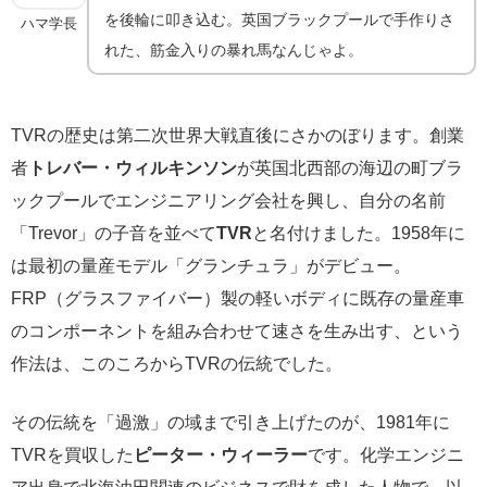
を後輪に叩き込む。英国ブラックプールで手作りさ
ハマ学長
れた、筋金入りの暴れ馬なんじゃよ。
TVRの歴史は第二次世界大戦直後にさかのぼります。創業
者
トレバー・ウィルキンソン
が英国北西部の海辺の町ブラ
ックプールでエンジニアリング会社を興し、自分の名前
「Trevor」の子音を並べて
TVR
と名付けました。1958年に
は最初の量産モデル「グランチュラ」がデビュー。
FRP（グラスファイバー）製の軽いボディに既存の量産車
のコンポーネントを組み合わせて速さを生み出す、という
作法は、このころからTVRの伝統でした。
その伝統を「過激」の域まで引き上げたのが、1981年に
TVRを買収した
ピーター・ウィーラー
です。化学エンジニ