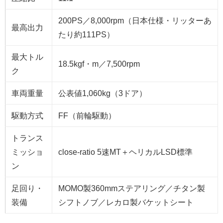
200PS／8,000rpm（日本仕様・リッターあ
最高出力
たり約111PS）
最大トル
18.5kgf・m／7,500rpm
ク
車両重量
公表値1,060kg（3ドア）
駆動方式
FF（前輪駆動）
トランス
ミッショ
close-ratio 5速MT＋ヘリカルLSD標準
ン
足回り・
MOMO製360mmステアリング／チタン製
装備
シフトノブ／レカロ製バケットシート