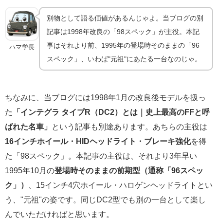
別物として語る価値があるんじゃよ。当ブログの別
記事は1998年改良の「98スペック」が主役。本記
事はそれより前、1995年の登場時そのままの「96
ハマ学長
スペック」、いわば"元祖"にあたる一台なのじゃ。
ちなみに、当ブログには1998年1月の改良後モデルを扱っ
た
「インテグラ タイプR（DC2）とは｜史上最高のFFと呼
ばれた名車」
という記事も別途あります。あちらの主役は
16インチホイール・HIDヘッドライト・ブレーキ強化
を得
た「98スペック」。本記事の主役は、それより3年早い
1995年10月の
登場時そのままの前期型（通称「96スペッ
ク」）
、15インチ4穴ホイール・ハロゲンヘッドライトとい
う、"元祖"の姿です。同じDC2型でも別の一台として楽し
んでいただければと思います。