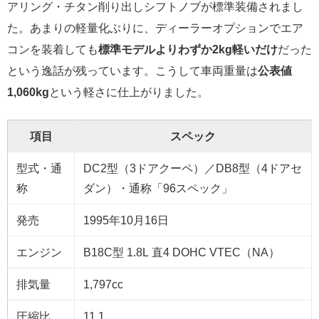
アリング・チタン削り出しシフトノブが標準装備されまし
た。あまりの軽量化ぶりに、ディーラーオプションでエア
コンを装着しても
標準モデルよりわずか2kg軽いだけ
だった
という逸話が残っています。こうして車両重量は
公表値
1,060kg
という軽さに仕上がりました。
項目
スペック
型式・通
DC2型（3ドアクーペ）／DB8型（4ドアセ
称
ダン）・通称「96スペック」
発売
1995年10月16日
エンジン
B18C型 1.8L 直4 DOHC VTEC（NA）
排気量
1,797cc
圧縮比
11.1