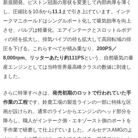
新規開発。ピストン冠面の形状を変更して内部肉厚を薄く
し、圧縮比を10.6から
11.1
まで引き上げています。インテ
ークマニホールドはシングルポート化して吸気効率を向上
させ、バルブは軽量化。エアインテークとスロットルボデ
ィの径を拡大し、排気パイプの径も拡大して高回転域の排
圧を下げる。これらすべてが積み重なり、
200PS／
8,000rpm、リッターあたり約111PS
という、自然吸気の量
産エンジンとしては当時世界最高峰クラスの数値に到達し
ました。
さらに特筆すべきは、
発売初期のロットで行われていた手
作業の工程
です。鈴鹿工場の製造ラインの一部に特殊な区
画が設けられ、通常のラインからエンジンのヘッド部分を
降ろし、職人がインテーク側・エキゾースト側のポートを
手作業で研磨して仕上げていました。メルセデスAMGのよ