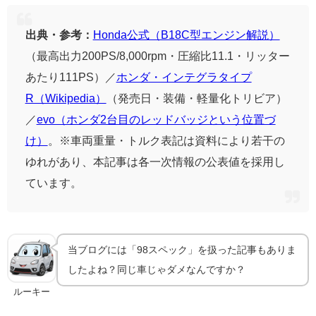
出典・参考：
Honda公式（B18C型エンジン解説）
（最高出力200PS/8,000rpm・圧縮比11.1・リッター
あたり111PS）／
ホンダ・インテグラタイプ
R（Wikipedia）
（発売日・装備・軽量化トリビア）
／
evo（ホンダ2台目のレッドバッジという位置づ
け）
。※車両重量・トルク表記は資料により若干の
ゆれがあり、本記事は各一次情報の公表値を採用し
ています。
当ブログには「98スペック」を扱った記事もありま
したよね？同じ車じゃダメなんですか？
ルーキー