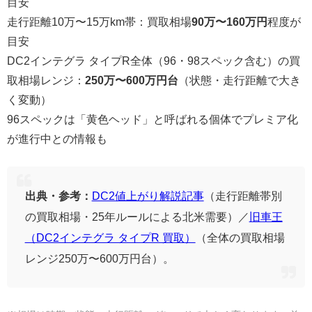
目安
走行距離10万〜15万km帯：買取相場
90万〜160万円
程度が
目安
DC2インテグラ タイプR全体（96・98スペック含む）の買
取相場レンジ：
250万〜600万円台
（状態・走行距離で大き
く変動）
96スペックは「黄色ヘッド」と呼ばれる個体でプレミア化
が進行中との情報も
出典・参考：
DC2値上がり解説記事
（走行距離帯別
の買取相場・25年ルールによる北米需要）／
旧車王
（DC2インテグラ タイプR 買取）
（全体の買取相場
レンジ250万〜600万円台）。