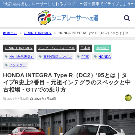
『免許返納後も』レーサーになれるブログ！ 〜昔の愛車でドライブしよう〜
ホーム
GRAN TURISMO7
HONDA INTEGRA Type R（DC2）'95とは｜タイ
プR史上2番目・元祖インテグラのスペックと中古相場・GT7での乗り方
GRAN TURISMO7
アジア・パシフィック車
日本車
車種紹介
NA（自然吸気）
直列4気筒エンジン
FF車
HONDA
インテグラ
HONDA INTEGRA Type R（DC2）'95とは｜タ
イプR史上2番目・元祖インテグラのスペックと中
古相場・GT7での乗り方
2026年7月22日
2026年7月22日