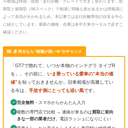
※相場は時期・状態・走行距離・グレードで大きく変わります。前
期型と後期型（98スペック）で相場に明確な差があるかは情報源に
よって表現が分かれるため、本記事では走行距離帯別の目安を中心
に紹介しています。最新の価格・在庫は各中古車ポータルで必ずご
確認ください。
💰 売るなら"相場が高い今"がチャンス
「GT7で惚れて、いつか本物のインテグラ タイプR
を」。その前に、
いま乗っている愛車の"本当の価
値"
を知っておきませんか。旧車相場が高騰してい
る今は、
手放す側にとっても追い風
です。
完全無料
・スマホからかんたん入力
✓
複数の専門店で比較 → 連絡が来るのは
買取に前向
✓
きな一部の業者だけ
。電話ラッシュになりにくい
✓