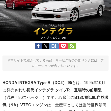
※本サイトで紹介している商品・サービス等の外部リンクには、プ
ロモーションが含まれています。
HONDA INTEGRA Type R（DC2）'95
とは、1995年10月
に発売された
初代インテグラ タイプR・登場時の前期型
（通称「96スペック」）です。心臓部の
B18C型1.8L自然吸
気（NA）VTECエンジン
は、量産車としては当時世界最高