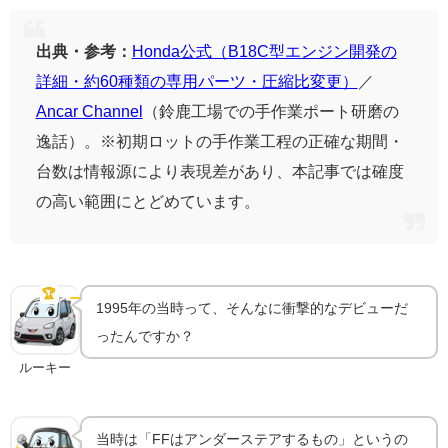
出典・参考：
Honda公式（B18C型エンジン開発の
詳細・約60種類の専用パーツ・圧縮比変更）
／
Ancar Channel
（鈴鹿工場での手作業ポート研磨の
逸話）。※初期ロットの手作業工程の正確な期間・
台数は情報源により表現差があり、本記事では確度
の高い範囲にとどめています。
「FFは曲がらない」を覆した登場時の評価
🏆
発売当時の衝撃
1995年の当時って、そんなに衝撃的なデビューだ
ったんですか？
ルーキー
当時は「FFはアンダーステアするもの」というの