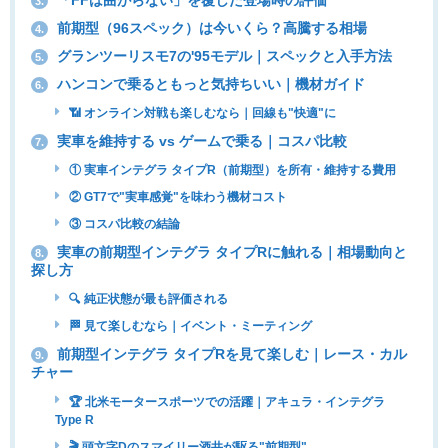
3.
前期型（96スペック）は今いくら？高騰する相場
4.
グランツーリスモ7の'95モデル｜スペックと入手方法
5.
ハンコンで乗るともっと気持ちいい｜機材ガイド
6.
📶 オンライン対戦も楽しむなら｜回線も"快適"に
実車を維持する vs ゲームで乗る｜コスパ比較
7.
① 実車インテグラ タイプR（前期型）を所有・維持する費用
② GT7で"実車感覚"を味わう機材コスト
③ コスパ比較の結論
実車の前期型インテグラ タイプRに触れる｜相場動向と
8.
探し方
🔍 純正状態が最も評価される
🏁 見て楽しむなら｜イベント・ミーティング
前期型インテグラ タイプRを見て楽しむ｜レース・カル
9.
チャー
🏆 北米モータースポーツでの活躍｜アキュラ・インテグラ
Type R
🎬 頭文字Dのスマイリー酒井が駆る"前期型"