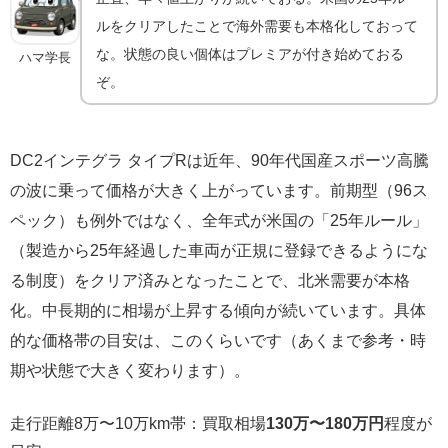
ルをクリアしたことで海外需要も本格化しておって
な。状態の良い個体はプレミアが付き始めておる
ハマ学長
ぞ。
DC2インテグラ タイプRは近年、90年代国産スポーツ高騰
の波に乗って価格が大きく上がっています。前期型（96ス
ペック）も例外ではなく、全年式が米国の「25年ルール」
（製造から25年経過した車両が正規に登録できるようにな
る制度）をクリア済みとなったことで、北米需要が本格
化。中長期的に相場が上昇する傾向が続いています。具体
的な価格帯の目安は、このくらいです（あくまで参考・時
期や状態で大きく変わります）。
走行距離8万〜10万km帯：買取相場
130万〜180万円
程度が