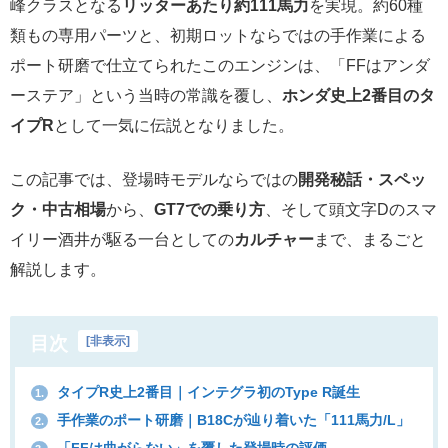
峰クラスとなる
リッターあたり約111馬力
を実現。約60種
類もの専用パーツと、初期ロットならではの手作業による
ポート研磨で仕立てられたこのエンジンは、「FFはアンダ
ーステア」という当時の常識を覆し、
ホンダ史上2番目のタ
イプR
として一気に伝説となりました。
この記事では、登場時モデルならではの
開発秘話・スペッ
ク・中古相場
から、
GT7での乗り方
、そして頭文字Dのスマ
イリー酒井が駆る一台としての
カルチャー
まで、まるごと
解説します。
目次
[
非表示
]
タイプR史上2番目｜インテグラ初のType R誕生
1.
手作業のポート研磨｜B18Cが辿り着いた「111馬力/L」
2.
「FFは曲がらない」を覆した登場時の評価