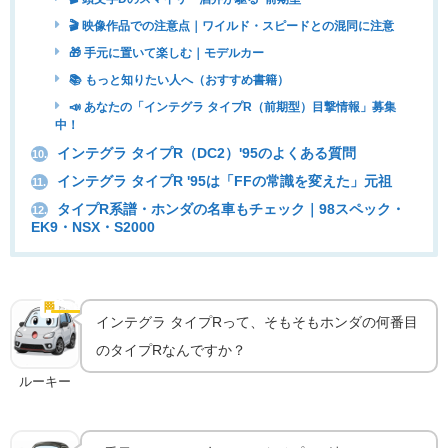
🎬 映像作品での注意点｜ワイルド・スピードとの混同に注意
🎁 手元に置いて楽しむ｜モデルカー
📚 もっと知りたい人へ（おすすめ書籍）
📣 あなたの「インテグラ タイプR（前期型）目撃情報」募集
中！
インテグラ タイプR（DC2）'95のよくある質問
10.
インテグラ タイプR '95は「FFの常識を変えた」元祖
11.
タイプR系譜・ホンダの名車もチェック｜98スペック・
12.
EK9・NSX・S2000
タイプR史上2番目｜インテグラ初のType R誕生
🏁
実車の魅力
インテグラ タイプRって、そもそもホンダの何番目
のタイプRなんですか？
ルーキー