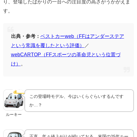
り、登場したばかりの一台への注目度の高さがうかがえま
す。
出典・参考：
ベストカーweb（FFはアンダーステア
という常識を覆したという評価）
／
webCARTOP（FFスポーツの革命児という位置づ
け）
。
前期型（96スペック）は今いくら？高騰する相場
💰
中古相場
この登場時モデル、今はいくらぐらいするんです
か…？
ルーキー
正直、年々値上がりが続いておる。米国の25年ルー