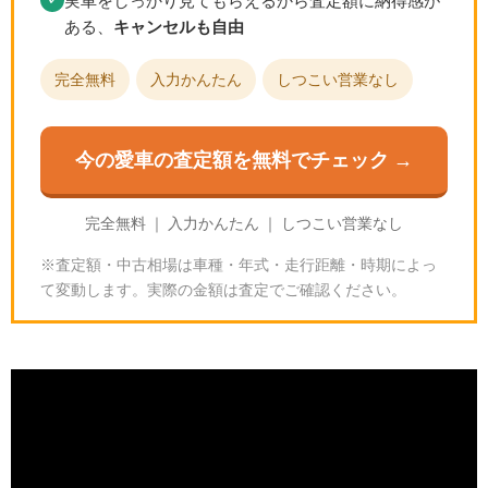
実車をしっかり見てもらえるから査定額に納得感が
ある、
キャンセルも自由
完全無料
入力かんたん
しつこい営業なし
今の愛車の査定額を無料でチェック →
完全無料 ｜ 入力かんたん ｜ しつこい営業なし
※査定額・中古相場は車種・年式・走行距離・時期によっ
て変動します。実際の金額は査定でご確認ください。
グランツーリスモ7の'95モデル｜スペックと入手方法
🎮
GT7の基本