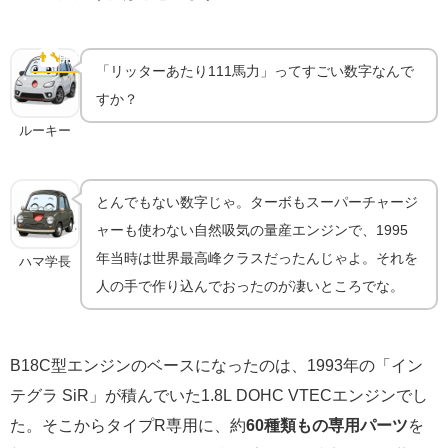
手作業のポート研磨｜B18Cが辿り着いた「111馬
力/L」
👨‍🔧
開発秘話
「リッターあたり111馬力」ってすごい数字なんで
すか？
ルーキー
とんでもない数字じゃ。ターボもスーパーチャージ
ャーも使わない自然吸気の量産エンジンで、1995
年当時は世界最高峰クラスだったんじゃよ。それを
ハマ学長
人の手で作り込んでおったのが凄いところでな。
B18C型エンジンのベースになったのは、1993年の「イン
テグラ SiR」が積んでいた1.8L DOHC VTECエンジンでし
た。そこからタイプR専用に、約
60種類もの専用パーツ
を