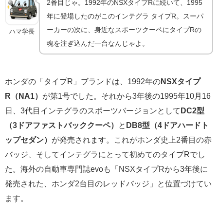
2番目じゃ。1992年のNSXタイプRに続いて、1995
年に登場したのがこのインテグラ タイプR。スーパ
ーカーの次に、身近なスポーツクーペにタイプRの
ハマ学長
魂を注ぎ込んだ一台なんじゃよ。
ホンダの「タイプR」ブランドは、1992年の
NSXタイプ
R（NA1）
が第1号でした。それから3年後の1995年10月16
日、3代目インテグラのスポーツバージョンとして
DC2型
（3ドアファストバッククーペ）
と
DB8型（4ドアハードト
ップセダン）
が発売されます。これがホンダ史上2番目の赤
バッジ、そしてインテグラにとって初めてのタイプRでし
た。海外の自動車専門誌evoも「NSXタイプRから3年後に
発売された、ホンダ2台目のレッドバッジ」と位置づけてい
ます。