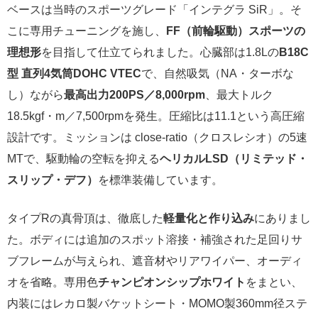
ベースは当時のスポーツグレード「インテグラ SiR」。そ
こに専用チューニングを施し、
FF（前輪駆動）スポーツの
理想形
を目指して仕立てられました。心臓部は1.8Lの
B18C
型 直列4気筒DOHC VTEC
で、自然吸気（NA・ターボな
し）ながら
最高出力200PS／8,000rpm
、最大トルク
18.5kgf・m／7,500rpmを発生。圧縮比は11.1という高圧縮
設計です。ミッションは close-ratio（クロスレシオ）の5速
MTで、駆動輪の空転を抑える
ヘリカルLSD（リミテッド・
スリップ・デフ）
を標準装備しています。
タイプRの真骨頂は、徹底した
軽量化と作り込み
にありまし
た。ボディには追加のスポット溶接・補強された足回りサ
ブフレームが与えられ、遮音材やリアワイパー、オーディ
オを省略。専用色
チャンピオンシップホワイト
をまとい、
内装にはレカロ製バケットシート・MOMO製360mm径ステ