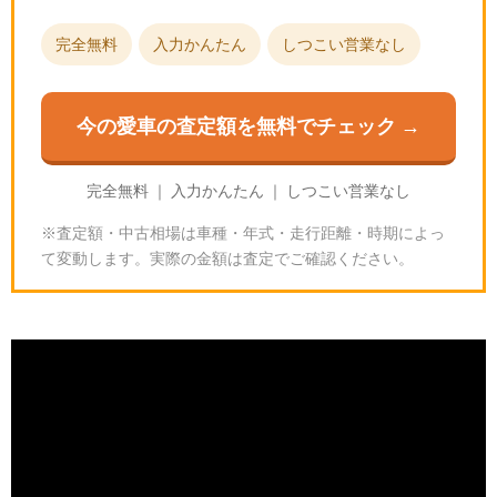
完全無料
入力かんたん
しつこい営業なし
今の愛車の査定額を無料でチェック →
完全無料 ｜ 入力かんたん ｜ しつこい営業なし
※査定額・中古相場は車種・年式・走行距離・時期によっ
て変動します。実際の金額は査定でご確認ください。
グランツーリスモ7のBRZ STI Sport｜スペックと入
手方法
🎮
GT7の基本