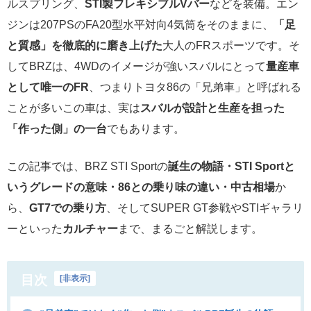
ルスプリング、
STI製フレキシブルVバー
などを装備。エン
ジンは207PSのFA20型水平対向4気筒をそのままに、
「足
と質感」を徹底的に磨き上げた
大人のFRスポーツです。そ
してBRZは、4WDのイメージが強いスバルにとって
量産車
として唯一のFR
、つまりトヨタ86の「兄弟車」と呼ばれる
ことが多いこの車は、実は
スバルが設計と生産を担った
「作った側」の一台
でもあります。
この記事では、BRZ STI Sportの
誕生の物語・STI Sportと
いうグレードの意味・86との乗り味の違い・中古相場
か
ら、
GT7での乗り方
、そしてSUPER GT参戦やSTIギャラリ
ーといった
カルチャー
まで、まるごと解説します。
目次
[
非表示
]