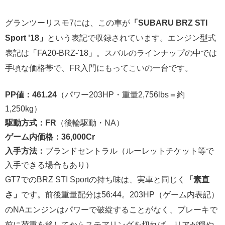
グランツーリスモ7には、この車が
「SUBARU BRZ STI
Sport '18」
という表記で収録されています。エンジン型式
表記は「FA20-BRZ-'18」。スバルのラインナップの中では
手頃な価格帯で、FR入門にもってこいの一台です。
PP値：461.24
（パワー203HP・重量2,756lbs＝約
1,250kg）
駆動方式：FR
（後輪駆動・NA）
ゲーム内価格：36,000Cr
入手方法：
ブランドセントラル（ルーレットチケット等で
入手できる場合もあり）
GT7でのBRZ STI Sportの持ち味は、実車と同じく
「素直
さ」
です。前後重量配分は56:44。203HP（ゲーム内表記）
のNAエンジンはパワーで破綻することがなく、ブレーキで
前に荷重を移してからステアリングを切れば、リアが穏や