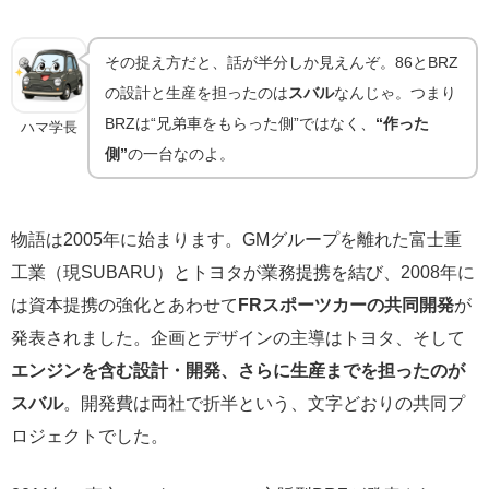
その捉え方だと、話が半分しか見えんぞ。86とBRZ
の設計と生産を担ったのは
スバル
なんじゃ。つまり
BRZは“兄弟車をもらった側”ではなく、
“作った
ハマ学長
側”
の一台なのよ。
物語は2005年に始まります。GMグループを離れた富士重
工業（現SUBARU）とトヨタが業務提携を結び、2008年に
は資本提携の強化とあわせて
FRスポーツカーの共同開発
が
発表されました。企画とデザインの主導はトヨタ、そして
エンジンを含む設計・開発、さらに生産までを担ったのが
スバル
。開発費は両社で折半という、文字どおりの共同プ
ロジェクトでした。