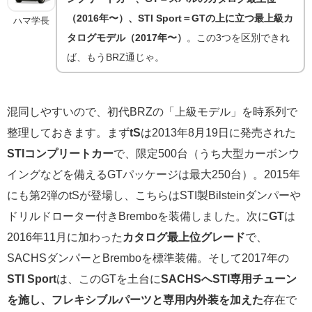
（2016年〜）、STI Sport＝GTの上に立つ最上級カ
ハマ学長
タログモデル（2017年〜）
。この3つを区別できれ
ば、もうBRZ通じゃ。
混同しやすいので、初代BRZの「上級モデル」を時系列で
整理しておきます。まず
tS
は2013年8月19日に発売された
STIコンプリートカー
で、限定500台（うち大型カーボンウ
イングなどを備えるGTパッケージは最大250台）。2015年
にも第2弾のtSが登場し、こちらはSTI製Bilsteinダンパーや
ドリルドローター付きBremboを装備しました。次に
GT
は
2016年11月に加わった
カタログ最上位グレード
で、
SACHSダンパーとBremboを標準装備。そして2017年の
STI Sport
は、このGTを土台に
SACHSへSTI専用チューン
を施し、フレキシブルパーツと専用内外装を加えた
存在で