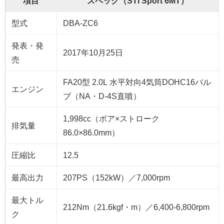
項目
スペック（STI Sport 6MT）
型式
DBA-ZC6
発表・発
2017年10月25日
売
FA20型 2.0L 水平対向4気筒DOHC16バル
エンジン
ブ（NA・D-4S直噴）
1,998cc（ボア×ストローク
排気量
86.0×86.0mm）
圧縮比
12.5
最高出力
207PS（152kW）／7,000rpm
最大トル
212Nm（21.6kgf・m）／6,400-6,800rpm
ク