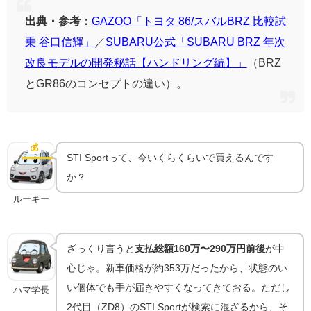
出典・参考：
GAZOO「トヨタ 86/スバルBRZ 比較試
乗 谷口信輝」
／
SUBARU公式「SUBARU BRZ 年次
改良モデルの開発秘話【ハンドリング編】」
（BRZ
とGR86のコンセプトの違い）。
BRZ STI Sport（ZC6）は今いくら？中古相場と探し
方
💰
中古相場
STI Sportって、今いくらくらいで買えるんです
か？
ルーキー
ざっくり言うと
支払総額160万〜290万円前後
が中
心じゃ。新車価格が約353万だったから、状態のい
い個体でも手が届きやすくなってきておる。ただし
ハマ学長
2代目（ZD8）のSTI Sportが検索に混ざるから、そ