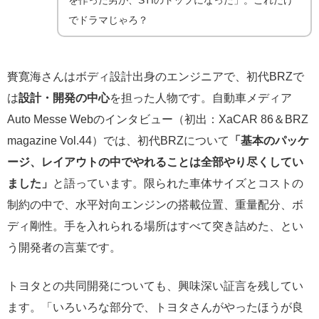
を作った男が、STIのトップになった」。これだけ
でドラマじゃろ？
賚寛海さんはボディ設計出身のエンジニアで、初代BRZで
は
設計・開発の中心
を担った人物です。自動車メディア
Auto Messe Webのインタビュー（初出：XaCAR 86＆BRZ
magazine Vol.44）では、初代BRZについて
「基本のパッケ
ージ、レイアウトの中でやれることは全部やり尽くしてい
ました」
と語っています。限られた車体サイズとコストの
制約の中で、水平対向エンジンの搭載位置、重量配分、ボ
ディ剛性。手を入れられる場所はすべて突き詰めた、とい
う開発者の言葉です。
トヨタとの共同開発についても、興味深い証言を残してい
ます。「いろいろな部分で、トヨタさんがやったほうが良