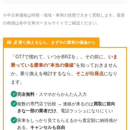
※中古車価格は時期・地域・車両の状態で大きく変動します。最新
の相場は各中古車ポータルサイトでご確認ください。
💰 乗り換えるなら、まず今の愛車の価値から
「GT7で惚れて、いつかBRZを」。その前に、
いま
乗っている愛車の“本当の価値”
を知っておきません
か。乗り換えを検討するなら、
そこが出発点
になり
ます。
完全無料
・スマホからかんたん入力
✓
複数の専門店で比較 → 連絡が来るのは
買取に前向
✓
きな一部の業者だけ
。電話ラッシュになりにくい
実車をしっかり見てもらえるから査定額に納得感が
✓
ある、
キャンセルも自由