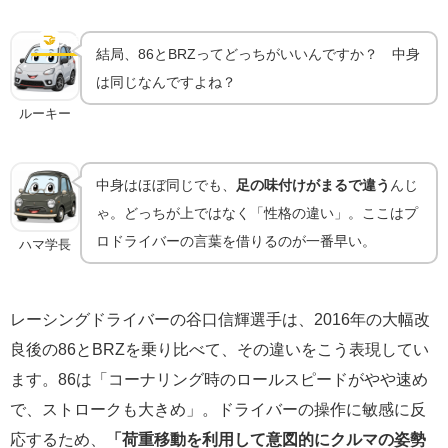
86とBRZはどう違う？｜スバル流「オンザレール」
の哲学
🤝
兄弟の違い
結局、86とBRZってどっちがいいんですか？ 中身
は同じなんですよね？
ルーキー
中身はほぼ同じでも、
足の味付けがまるで違う
んじ
ゃ。どっちが上ではなく「性格の違い」。ここはプ
ロドライバーの言葉を借りるのが一番早い。
ハマ学長
レーシングドライバーの谷口信輝選手は、2016年の大幅改
良後の86とBRZを乗り比べて、その違いをこう表現してい
ます。86は「コーナリング時のロールスピードがやや速め
で、ストロークも大きめ」。ドライバーの操作に敏感に反
応するため、
「荷重移動を利用して意図的にクルマの姿勢