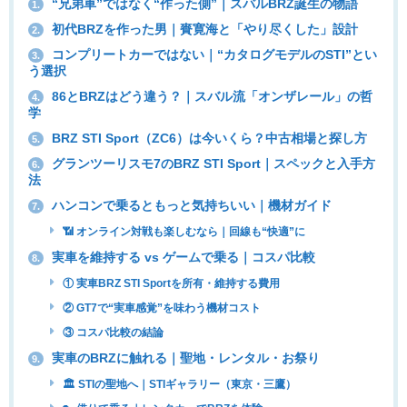
“兄弟車”ではなく“作った側”｜スバルBRZ誕生の物語
1.
初代BRZを作った男｜賚寛海と「やり尽くした」設計
2.
コンプリートカーではない｜“カタログモデルのSTI”とい
3.
う選択
86とBRZはどう違う？｜スバル流「オンザレール」の哲
4.
学
BRZ STI Sport（ZC6）は今いくら？中古相場と探し方
5.
グランツーリスモ7のBRZ STI Sport｜スペックと入手方
6.
法
ハンコンで乗るともっと気持ちいい｜機材ガイド
7.
📶 オンライン対戦も楽しむなら｜回線も“快適”に
実車を維持する vs ゲームで乗る｜コスパ比較
8.
① 実車BRZ STI Sportを所有・維持する費用
② GT7で“実車感覚”を味わう機材コスト
③ コスパ比較の結論
実車のBRZに触れる｜聖地・レンタル・お祭り
9.
🏛 STIの聖地へ｜STIギャラリー（東京・三鷹）