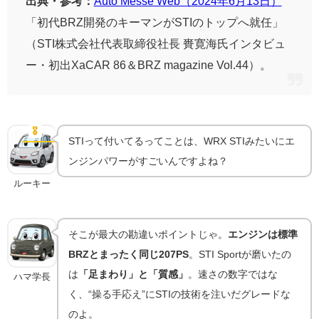
出典・参考：
Auto Messe Web（2024年6月13日）
「初代BRZ開発のキーマンがSTIのトップへ就任」
（STI株式会社代表取締役社長 賚寛海氏インタビュ
ー・初出XaCAR 86＆BRZ magazine Vol.44）。
コンプリートカーではない｜“カタログモデルの
STI”という選択
🎖
STIの流儀
STIって付いてるってことは、WRX STIみたいにエ
ンジンパワーがすごいんですよね？
ルーキー
そこが最大の勘違いポイントじゃ。
エンジンは標準
BRZとまったく同じ207PS
。STI Sportが磨いたの
は
「足まわり」と「質感」
。速さの数字ではな
ハマ学長
く、“操る手応え”にSTIの技術を注いだグレードな
のよ。