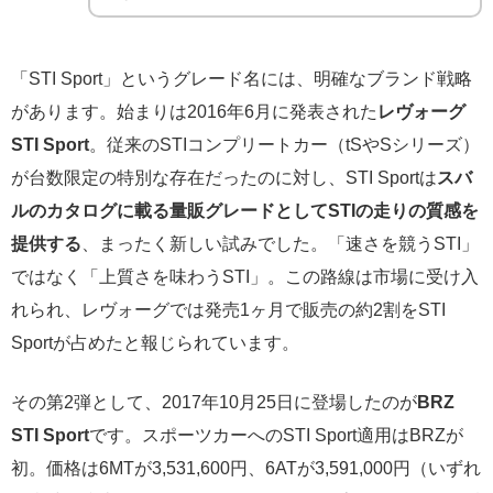
「STI Sport」というグレード名には、明確なブランド戦略
があります。始まりは2016年6月に発表された
レヴォーグ
STI Sport
。従来のSTIコンプリートカー（tSやSシリーズ）
が台数限定の特別な存在だったのに対し、STI Sportは
スバ
ルのカタログに載る量販グレードとしてSTIの走りの質感を
提供する
、まったく新しい試みでした。「速さを競うSTI」
ではなく「上質さを味わうSTI」。この路線は市場に受け入
れられ、レヴォーグでは発売1ヶ月で販売の約2割をSTI
Sportが占めたと報じられています。
その第2弾として、2017年10月25日に登場したのが
BRZ
STI Sport
です。スポーツカーへのSTI Sport適用はBRZが
初。価格は6MTが3,531,600円、6ATが3,591,000円（いずれ