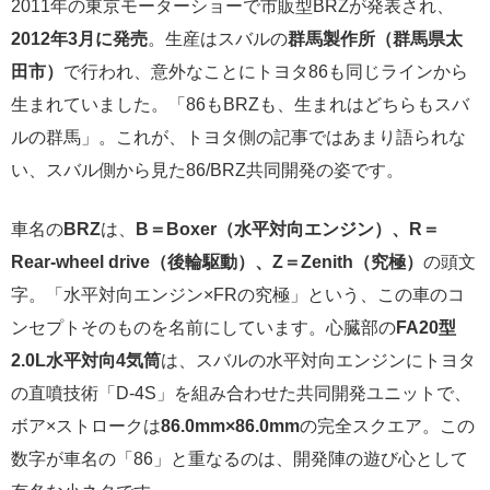
2011年の東京モーターショーで市販型BRZが発表され、
2012年3月に発売
。生産はスバルの
群馬製作所（群馬県太
田市）
で行われ、意外なことにトヨタ86も同じラインから
生まれていました。「86もBRZも、生まれはどちらもスバ
ルの群馬」。これが、トヨタ側の記事ではあまり語られな
い、スバル側から見た86/BRZ共同開発の姿です。
車名の
BRZ
は、
B＝Boxer（水平対向エンジン）、R＝
Rear-wheel drive（後輪駆動）、Z＝Zenith（究極）
の頭文
字。「水平対向エンジン×FRの究極」という、この車のコ
ンセプトそのものを名前にしています。心臓部の
FA20型
2.0L水平対向4気筒
は、スバルの水平対向エンジンにトヨタ
の直噴技術「D-4S」を組み合わせた共同開発ユニットで、
ボア×ストロークは
86.0mm×86.0mm
の完全スクエア。この
数字が車名の「86」と重なるのは、開発陣の遊び心として