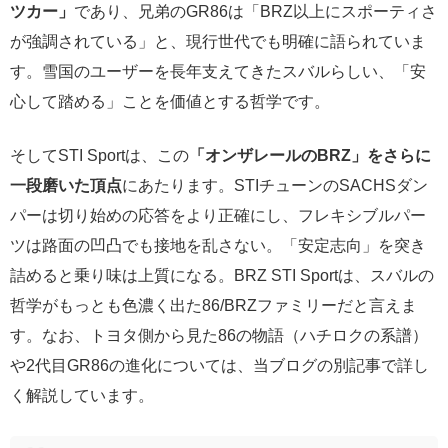
ツカー」
であり、兄弟のGR86は「BRZ以上にスポーティさ
が強調されている」と、現行世代でも明確に語られていま
す。雪国のユーザーを長年支えてきたスバルらしい、「安
心して踏める」ことを価値とする哲学です。
そしてSTI Sportは、この
「オンザレールのBRZ」をさらに
一段磨いた頂点
にあたります。STIチューンのSACHSダン
パーは切り始めの応答をより正確にし、フレキシブルパー
ツは路面の凹凸でも接地を乱さない。「安定志向」を突き
詰めると乗り味は上質になる。BRZ STI Sportは、スバルの
哲学がもっとも色濃く出た86/BRZファミリーだと言えま
す。なお、トヨタ側から見た86の物語（ハチロクの系譜）
や2代目GR86の進化については、当ブログの別記事で詳し
く解説しています。