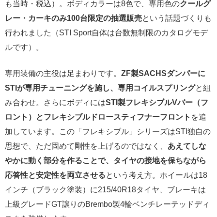
も当時・税込）。ボディカラーは8色で、専用色の
クールグ
レー・カーキのみ100台限定の抽選販売
という話題づくりも
行われました（STI Sport自体は台数無制限のカタログモデ
ルです）。
専用装備の主役は足まわりです。
ZF製SACHSダンパーに
STIが専用チューニングを施し、専用コイルスプリング
と組
み合わせ。さらにボディには
STI製フレキシブルVバー（フ
ロント）とフレキシブルドロースティフナーフロント
を追
加しています。この「フレキシブル」シリーズはSTI独自の
思想で、ただ固めて剛性を上げるのではなく、
あえてしな
やかに動く部分を作ることで、タイヤの接地を保ちながら
応答性と安定性を両立させる
という考え方。ホイールは18
インチ（ブラック塗装）に215/40R18タイヤ、ブレーキは
上級グレードGT譲りのBrembo製4輪ベンチレーテッドディ