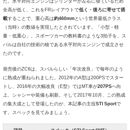
た。水平対向エンジンはシリンダーが左右に寝ているため
全高が低く、これをFRレイアウトで
低く・後ろに寄せて搭
載
することで、重心高は
約460mm
という世界最低クラス
（当時）の数値を実現したとされています。「小型・軽
量・低重心」。スポーツカーの教科書のような3拍子を、ス
バルは自社の技術の核である水平対向エンジンで成立させ
たのです。
発売後のZC6は、スバルらしい「年次改良」で毎年のよう
に熟成が重ねられました。2012年のA型は200PSでスター
トし、2016年の大幅改良（E型）ではMT車が
207PS
へ向
上、シャシーや装備も刷新。そして2017年10月、この熟成
の集大成として登場したのが、本記事の主役
STI Sport
で
す。スペックを見てみましょう。