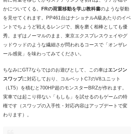
かについてくる。
FRの荷重移動を学ぶ教科書
のような挙動
を見せてくれます。PP461台はナショナルA級あたりのイベ
ントでちょうど戦えるレンジで、腕を磨く相棒としても優
秀。まずはノーマルのまま、東京エクスプレスウェイやグ
ッドウッドのような繊細さが問われるコースで「オンザレ
ール感覚」を味わってみてください。
ちなみにGT7ならではのお遊びとして、この車は
エンジン
スワップ
に対応しており、コルベットC7のV8ユニット
（LT5）を積むと700HP超のモンスターBRZが作れます。
実車では起こり得ない「もしも」を試せるのもゲームの特
権です（スワップの入手性・対応内容はアップデートで変
わります）。