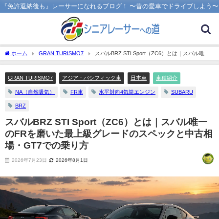
『免許返納後も』レーサーになれるブログ！ 〜昔の愛車でドライブしよう〜
ホーム
GRAN TURISMO7
スバルBRZ STI Sport（ZC6）とは｜スバル唯一
のFRを磨いた最上級グレードのスペックと中古相場・GT7での乗り方
GRAN TURISMO7
アジア・パシフィック車
日本車
車種紹介
NA（自然吸気）
FR車
水平対向4気筒エンジン
SUBARU
BRZ
スバルBRZ STI Sport（ZC6）とは｜スバル唯一
のFRを磨いた最上級グレードのスペックと中古相
場・GT7での乗り方
2026年7月23日
2026年8月1日