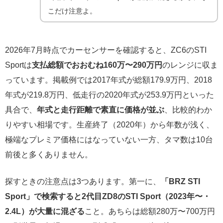
こだけ注意よ。
2026年7月時点でカーセンサーを確認すると、ZC6のSTI
Sportは
支払総額でおおむね160万〜290万円
のレンジに収ま
っています。掲載例では2017年式が総額179.9万円、2018
年式が219.8万円、低走行の2020年式が253.9万円といった
具合で、
年式と走行距離で素直に価格が並ぶ
、比較的わか
りやすい相場です。生産終了（2020年）から年数が浅く、
極端なプレミア価格にはなっていない一方、タマ数は10台
前後と多くありません。
探すときの注意点は3つあります。第一に、
「BRZ STI
Sport」で検索すると2代目ZD8のSTI Sport（2023年〜・
2.4L）が大量に混ざる
こと。あちらは総額280万〜700万円