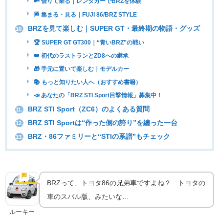
🔑 借りて乗る｜レンタカーでBRZを体験
🏁 集まる・見る｜FUJI 86/BRZ STYLE
BRZを見て楽しむ｜SUPER GT・最終期の物語・グッズ
10.
🏆 SUPER GT GT300｜“青いBRZ”の戦い
👑 初代のラストランとZD8への継承
🎁 手元に置いて楽しむ｜モデルカー
📚 もっと知りたい人へ（おすすめ書籍）
📣 あなたの「BRZ STI Sport目撃情報」募集中！
BRZ STI Sport（ZC6）のよくある質問
11.
BRZ STI Sportは“作った側の誇り”を纏った一台
12.
BRZ・86ファミリーと“STIの系譜”もチェック
13.
“兄弟車”ではなく“作った側”｜スバルBRZ誕生の物
語
🏁
実車の魅力
BRZって、トヨタ86の兄弟車ですよね？ トヨタの
車のスバル版、みたいな…
ルーキー