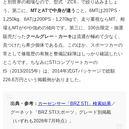
と別世界の相場なので、型式「ZC6」で絞り込みましょ
う。第二に、
MTとATで中身が違う
こと。6MTは207PS・
1,250kg、6ATは200PS・1,270kgで、走り重視ならMT、相
場もMTがやや強めの傾向です。第三に、100台限定・抽選
販売だった
クールグレー・カーキ
は流通が極めて少なく、
見つけたら希少個体である点。このほか、スポーツカーの
常として修復歴の有無と整備記録簿はしっかり確認したい
ところです。ちなみにSTIコンプリートカーの
tS（2013/2015年）は、2014年式GTパッケージで総額
226.6万円という掲載例がありました。
出典・参考：
カーセンサー「BRZ STI」検索結果
／
グーネット「BRZ STIスポーツ」グレード別掲載
（いずれも2026年7月時点）。