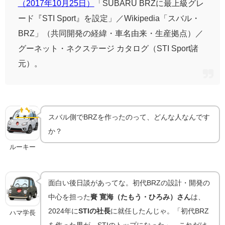
（2017年10月25日）
「SUBARU BRZに最上級グレ
ード『STI Sport』を設定」／Wikipedia「スバル・
BRZ」（共同開発の経緯・車名由来・生産拠点）／
グーネット・ネクステージ カタログ（STI Sport諸
元）。
初代BRZを作った男｜賚寛海と「やり尽くした」設
計
👨‍🔧
開発秘話
スバル側でBRZを作ったのって、どんな人なんです
か？
ルーキー
面白い後日談があってな。初代BRZの設計・開発の
中心を担った
賚 寛海（たもう・ひろみ）さん
は、
2024年に
STIの社長
に就任したんじゃ。「初代BRZ
ハマ学長