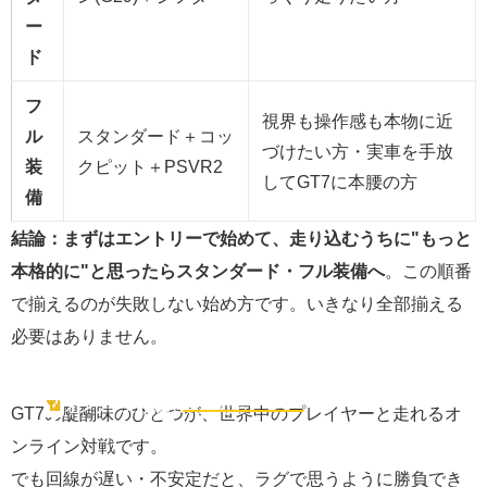
ー
ド
フ
視界も操作感も本物に近
ル
スタンダード＋コッ
づけたい方・実車を手放
装
クピット＋PSVR2
してGT7に本腰の方
備
結論：まずはエントリーで始めて、走り込むうちに"もっと
本格的に"と思ったらスタンダード・フル装備へ
。この順番
で揃えるのが失敗しない始め方です。いきなり全部揃える
必要はありません。
回線も"快適"に
📶
オンライン対戦も楽しむなら
GT7の醍醐味のひとつが、世界中のプレイヤーと走れるオ
ンライン対戦です。
でも回線が遅い・不安定だと、ラグで思うように勝負でき