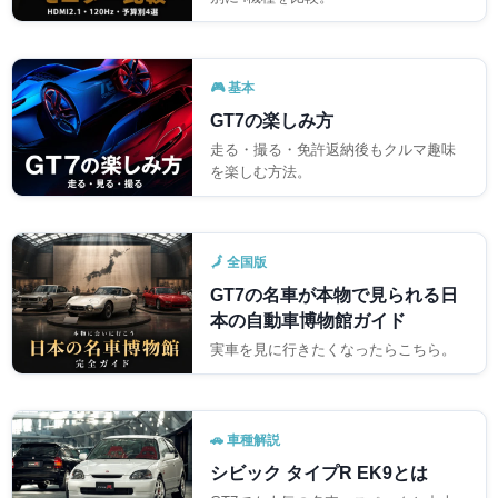
🎮 基本
GT7の楽しみ方
走る・撮る・免許返納後もクルマ趣味
を楽しむ方法。
🗾 全国版
GT7の名車が本物で見られる日
本の自動車博物館ガイド
実車を見に行きたくなったらこちら。
🚗 車種解説
シビック タイプR EK9とは