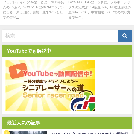
NAエンジンのスペックと中古相
とCSLのスペック・中古相場・
フェアレディZ（Z34型）とは、2008年発
BMW M3（E46型）を解説。シルキーシッ
売の6代目Z。VQ37VHR型V6 NAエンジン
クスの完成形S54型直6NA、M3史上最後の
場・GT7での乗り方
GT7での乗り方
による「原点回帰」思想、北米370Zとし
直6NA、CSL、中古相場、GT7での乗り方
ての展開...
まで完全...
YouTubeでも解説中
最近人気の記事