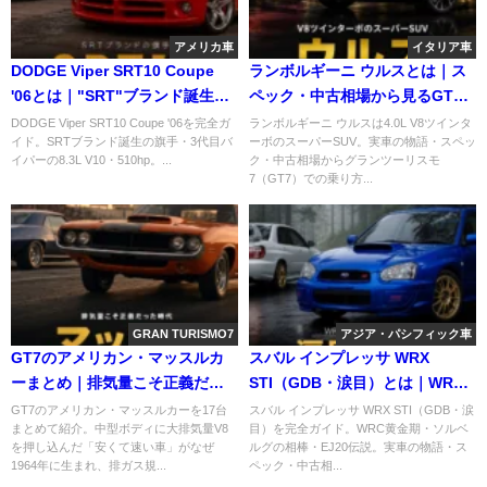
アメリカ車
イタリア車
DODGE Viper SRT10 Coupe
ランボルギーニ ウルスとは｜ス
'06とは｜"SRT"ブランド誕生の
ペック・中古相場から見るGT7
旗手・3代目バイパーのスペック
での乗り方【2018年式】
DODGE Viper SRT10 Coupe '06を完全ガ
ランボルギーニ ウルスは4.0L V8ツインタ
イド。SRTブランド誕生の旗手・3代目バ
ーボのスーパーSUV。実車の物語・スペッ
と中古相場・GT7での乗り方
イパーの8.3L V10・510hp。...
ク・中古相場からグランツーリスモ
7（GT7）での乗り方...
GRAN TURISMO7
アジア・パシフィック車
GT7のアメリカン・マッスルカ
スバル インプレッサ WRX
ーまとめ｜排気量こそ正義だっ
STI（GDB・涙目）とは｜WRC
た時代と収録17台
黄金期・ソルベルグの相棒・
GT7のアメリカン・マッスルカーを17台
スバル インプレッサ WRX STI（GDB・涙
まとめて紹介。中型ボディに大排気量V8
目）を完全ガイド。WRC黄金期・ソルベ
EJ20伝説のスペックと中古相
を押し込んだ「安くて速い車」がなぜ
ルグの相棒・EJ20伝説。実車の物語・ス
場・GT7での乗り方
1964年に生まれ、排ガス規...
ペック・中古相...