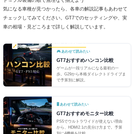
気になる車種が見つかったら、各車の解説記事もあわせて
チェックしてみてください。GT7でのセッティングや、実
車の相場・見どころまで詳しく解説しています。
あわせて読みたい
🔗
回遊
🎮 あわせて読みたい
GT7おすすめハンコン比較
ゲームが一段リアルになる最初の一
歩。G29から本格ダイレクトドライブま
で予算別に解説。
🖥 あわせて読みたい
GT7おすすめモニター比較
PS5でウルトラワイドが使えない理由
から、HDMI2.1の見分け方まで。予算
別に4機種を比較。