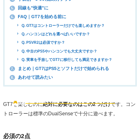
回線も"快適"に
5.
FAQ｜GT7を始める前に
6.
Q. GT7はコントローラーだけでも楽しめますか？
Q. ハンコンはどれを選べばいいですか？
Q. PSVR2は必須ですか？
Q. 中古のPS5やハンコンでも大丈夫ですか？
Q. 実車を手放してGT7に移行しても満足できますか？
まとめ｜GT7はPS5とソフトだけで始められる
7.
あわせて読みたい
8.
①最小構成｜PS5とソフトだけで始める
🎮
まずはここから
GT7を楽しむのに
絶対に必要なのはこの2つだけ
です。コン
トローラーは標準のDualSenseで十分に遊べます。
必須の2点