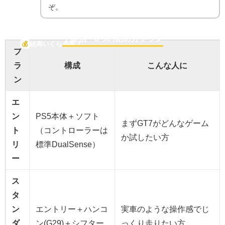
ぞ。
予算別・3つの始め方プラン
💰
結局いくら必要？
プ
ラ
構成
こんな人に
ン
エ
ン
PS5本体＋ソフト
まずGT7がどんなゲーム
ト
（コントローラーは
か試したい方
リ
標準DualSense）
ー
ス
タ
ン
エントリー＋ハンコ
実車のような操作感でじ
ダ
ン(G29)＋シフター
っくり走りたい方