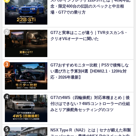
スバル インプレッサ 22B-STiとは｜40周年記
念・限定400台の伝説のスペックと中古相
場・GT7での乗り方
GT7と実車はここが違う｜TVRタスカンS・
クリオV6オーナーに聞いた
GT7おすすめモニター比較｜PS5で後悔しな
い選び方と予算別4選【HDMI2.1・120Hz対
応・2026年最新】
GT7の4WS（四輪操舵）対応車種まとめ｜後
付けはできない？4WSコントローラーの仕組
みとリア操舵角セッティングのコツ
NSX Type R（NA2）とは｜セナが鍛えた和製