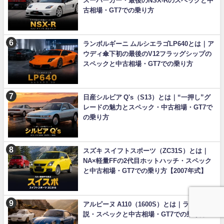
スーパーカー・最後のNSX-Rのスペックと中
古相場・GT7での乗り方
ランボルギーニ ムルシエラゴLP640とは｜ア
ウディ傘下初の最後のV12フラッグシップの
スペックと中古相場・GT7での乗り方
日産シルビア Q's（S13）とは｜“一押し”グ
レードの魅力とスペック・中古相場・GT7で
の乗り方
スズキ スイフトスポーツ（ZC31S）とは｜
NA×軽量FFの2代目ホットハッチ・スペック
と中古相場・GT7での乗り方【2007年式】
アルピーヌ A110（1600S）とは｜ラリーの伝
説・スペックと中古相場・GT7での乗り方