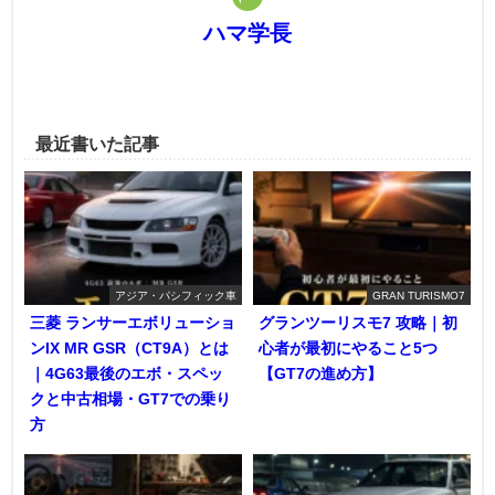
ハマ学長
最近書いた記事
アジア・パシフィック車
GRAN TURISMO7
三菱 ランサーエボリューショ
グランツーリスモ7 攻略｜初
ンIX MR GSR（CT9A）とは
心者が最初にやること5つ
｜4G63最後のエボ・スペッ
【GT7の進め方】
クと中古相場・GT7での乗り
方