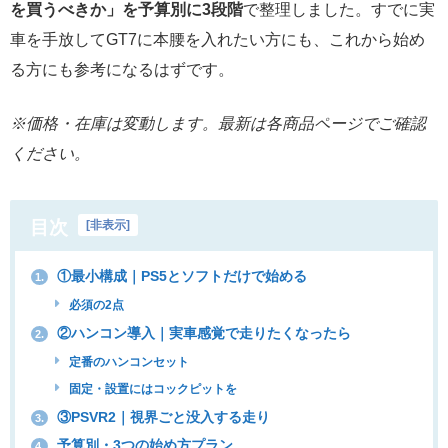
を買うべきか」を予算別に3段階
で整理しました。すでに実
車を手放してGT7に本腰を入れたい方にも、これから始め
る方にも参考になるはずです。
※価格・在庫は変動します。最新は各商品ページでご確認
ください。
目次
[
非表示
]
①最小構成｜PS5とソフトだけで始める
1.
必須の2点
②ハンコン導入｜実車感覚で走りたくなったら
2.
定番のハンコンセット
固定・設置にはコックピットを
③PSVR2｜視界ごと没入する走り
3.
予算別・3つの始め方プラン
4.