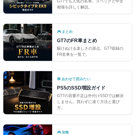
GT7でも人気の名車。スペックと中古
相場を詳しく解説。
🎮 まとめ
GT7のFR車まとめ
駆けぬける楽しさの原点。GT7収録の
FR名車を一覧で。
💾 あわせて読みたい
PS5のSSD増設ガイド
GT7の容量不足は外付けSSDでは解決
しません。買わずに凌ぐ方法と選び
方。
🎮 攻略