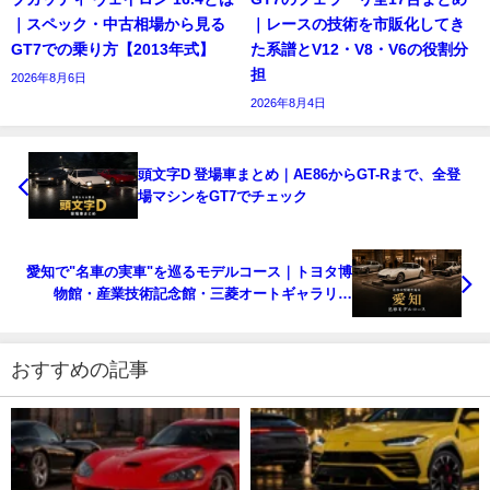
｜スペック・中古相場から見る
｜レースの技術を市販化してき
GT7での乗り方【2013年式】
た系譜とV12・V8・V6の役割分
担
2026年8月6日
2026年8月4日
頭文字D 登場車まとめ｜AE86からGT-Rまで、全登
場マシンをGT7でチェック
愛知で"名車の実車"を巡るモデルコース｜トヨタ博
物館・産業技術記念館・三菱オートギャラリー
【GT7の名車に会う】
おすすめの記事