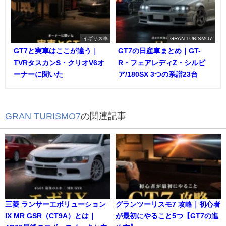
イギリス車
GRAN TURISMO7
GT7と実車はここが違う｜
GT7の日産車まとめ｜GT-
TVRタスカンS・クリオV6オ
R・フェアレディZ・シルビ
ーナーに聞いた
ア/180SX 3つの系譜23台
GRAN TURISMO7
の関連記事
三菱 ランサーエボリューション
グランツーリスモ7 攻略｜初心者
IX MR GSR（CT9A）とは｜
が最初にやること5つ【GT7の進