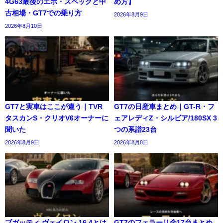
4G63最後のエボ・スペックと中
め方】
古相場・GT7での乗り方
2026年8月9日
2026年8月10日
GT7と実車はここが違う｜TVR
GT7の日産車まとめ｜GT-R・フ
タスカンS・クリオV6オーナーに
ェアレディZ・シルビア/180SX 3
聞いた
つの系譜23台
2026年8月9日
2026年8月8日
ブガッティ ヴェイロン 16.4とは
GT7のフェラーリ全17台まとめ