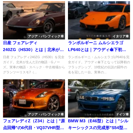
アジア・パシフィック車
イタリア車
日産 フェアレディ
ランボルギーニ ムルシエラゴ
240ZG（HS30）とは｜北米が生
LP640とは｜アウディ傘下初の
んだZの物語・Gノーズのスペッ
最後のV12フラッグシップのスペ
日産 フェアレディ240ZG（HS30）を完全
ランボルギーニ・ムルシエラゴLP640を完
ガイド。北米が生んだZの物語・Gノー
全ガイド。アウディ傘下となって以降初の
クと中古相場・GT7での乗り方
ックと中古相場・GT7での乗り
ズ。実車の物語・スペック・中古相場から
フラッグシップ、19世紀の伝説の闘牛の
方
グランツーリスモ7（...
名を冠した一台。実車の...
アジア・パシフィック車
ドイツ車
フェアレディZ（Z34）とは｜"原
BMW M3（E46型）とは｜"シル
点回帰"の6代目・VQ37VHR型
キーシックスの完成形"S54型直6