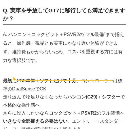
Q. 実車を手放してGT7に移行しても満足できます
か？
A. ハンコン＋コックピット＋PSVR2の"フル装備"まで揃え
ると、操作感・視界とも実車にかなり近い体験ができま
す。維持費もかからないため、コスパを重視する方には有
力な選択肢です。
まとめ｜GT7はPS5とソフトだけで始められる
📝
まとめ
最初はPS5本体＋ソフトだけで十分
。コントローラーは標
準のDualSenseでOK
走り込んで物足りなくなったら
ハンコン(G29)＋シフター
で
本格的な操作感へ
さらに没入したいなら
コックピット＋PSVR2
のフル装備へ
いきなり全部揃える必要はない
。エントリー→スタンダー
ド→フル装備の順で無理なく揃えよう