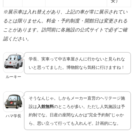
安）
※展示車は入れ替えがあり、上記の車が常に展示されてい
るとは限りません。料金・予約制度・開館日は変更される
ことがあります。訪問前に各施設の公式サイトで必ずご確
認ください。
学長、実車って中古車屋さんに行かないと見られな
いと思ってました。博物館なら気軽に行けますね！
ルーキー
そうなんじゃ。しかもメーカー直営のヘリテージ施
設は
入館無料
のところが多い。ただし人気施設は予
約制でな。日産の座間なんかは"完全予約制"じゃか
ハマ学長
ら、思い立って行っても入れんぞ。計画的にな。