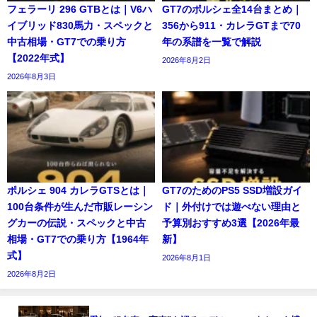
フェラーリ 296 GTBとは｜V6ハ
GT7のポルシェ全14台まとめ｜
イブリッド830馬力・スペックと
356から911・カレラGTまで70
中古相場・GT7での乗り方
年の系譜を一覧で解説
【2022年式】
2026年8月2日
2026年8月3日
ポルシェ 904 カレラGTSとは｜
GT7のためのPS5 SSD増設ガイ
100台条件が生んだ市販レーシン
ド｜外付けでは遊べない理由と
グカーの伝説・スペックと中古
予算別おすすめ3選【2026年最
相場・GT7での乗り方【1964年
新】
式】
2026年8月1日
2026年8月2日