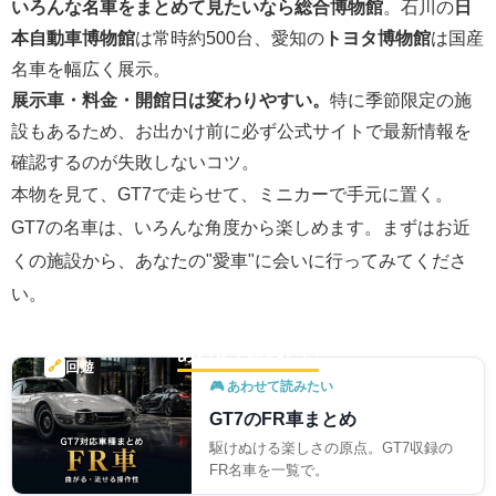
いろんな名車をまとめて見たいなら総合博物館
。石川の
日
本自動車博物館
は常時約500台、愛知の
トヨタ博物館
は国産
名車を幅広く展示。
展示車・料金・開館日は変わりやすい。
特に季節限定の施
設もあるため、お出かけ前に必ず公式サイトで最新情報を
確認するのが失敗しないコツ。
本物を見て、GT7で走らせて、ミニカーで手元に置く。
GT7の名車は、いろんな角度から楽しめます。まずはお近
くの施設から、あなたの"愛車"に会いに行ってみてくださ
い。
あわせて読みたい
🔗
回遊
🎮 あわせて読みたい
GT7のFR車まとめ
駆けぬける楽しさの原点。GT7収録の
FR名車を一覧で。