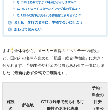
Q. 予約は必要ですか？料金はかかりますか？
Q. RX-7やロードスターなどマツダ車の実車は？
Q. AE86の実車が見られる博物館はありますか？
まとめ｜GT7の名車に、本物で会いに行こう
6.
あわせて読みたい
7.
GT7の名車が見られる主な施設【一覧表】
🗾
まず全体像
まずは全体像から。メーカー直営の「ヘリテージ施設」
と、国内外の名車を集めた「私設・総合博物館」に大きく
分かれます。予約要否や料金の傾向もあわせて一覧にしま
した（
最新は必ず公式でご確認を
）。
予約・
料金の
施設
GT7収録車で見られる可
目安
所在地
名
能性のある代表車
（要公