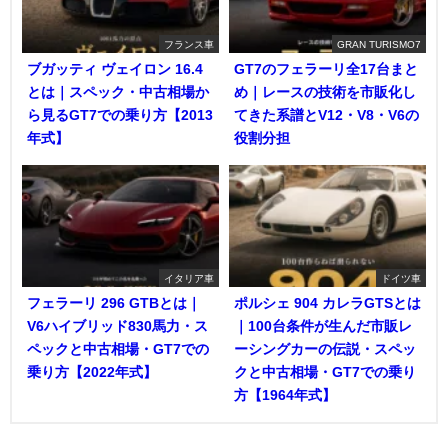
フランス車
GRAN TURISMO7
ブガッティ ヴェイロン 16.4
GT7のフェラーリ全17台まと
とは｜スペック・中古相場か
め｜レースの技術を市販化し
ら見るGT7での乗り方【2013
てきた系譜とV12・V8・V6の
年式】
役割分担
イタリア車
ドイツ車
フェラーリ 296 GTBとは｜
ポルシェ 904 カレラGTSとは
V6ハイブリッド830馬力・ス
｜100台条件が生んだ市販レ
ペックと中古相場・GT7での
ーシングカーの伝説・スペッ
乗り方【2022年式】
クと中古相場・GT7での乗り
方【1964年式】