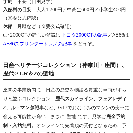
予約：
不要（自由見学）
入館料の目安：
大人1,200円／中高生600円／小学生400円
（※要公式確認）
休館：
月曜など（※要公式確認）
👉 2000GTの詳しい解説は
トヨタ2000GTの記事
／AE86は
AE86スプリンタートレノの記事
をどうぞ。
日産ヘリテージコレクション（神奈川・座間）、
歴代GT-R＆Zの聖地
座間の事業所内に、日産の歴史を物語る貴重な車両がずら
りと並ぶコレクション。
歴代スカイライン、フェアレディ
Z、ル・マン参戦車
など、GT7でおなじみのマシンの実車に
会える可能性が高い、まさに"聖地"です。見学は
完全予約
制・入館無料
。オンラインで先着順の受付となるため、予