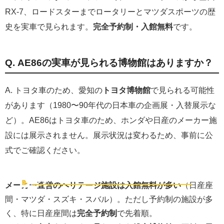
RX-7、ロードスターまでロータリーとマツダスポーツの歴
史を実車で見られます。
完全予約制・入館無料
です。
Q. AE86の実車が見られる博物館はありますか？
A. トヨタ車のため、愛知の
トヨタ博物館
で見られる可能性
があります（1980〜90年代の日本車の企画展・入替展示な
ど）。AE86はトヨタ車のため、ホンダや日産のメーカー施
設には展示されません。展示状況は変わるため、事前に公
式でご確認ください。
まとめ｜GT7の名車に、本物で会いに行こう
📝
まとめ
メーカー直営のヘリテージ施設は入館無料が多い
（日産座
間・マツダ・スズキ・スバル）。ただし予約制の施設が多
く、特に日産座間は
完全予約制
で先着順。