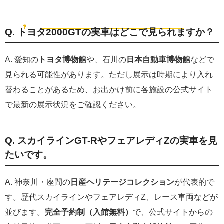
FAQ｜GT7の名車を実車で見に行く前に
❓
よくある質問
Q. トヨタ2000GTの実車はどこで見られますか？
A. 愛知の
トヨタ博物館
や、石川の
日本自動車博物館
などで
見られる可能性があります。ただし展示は時期により入れ
替わることがあるため、お出かけ前に各施設の公式サイト
で最新の展示状況をご確認ください。
Q. スカイラインGT-RやフェアレディZの実車を見
たいです。
A. 神奈川・座間の
日産ヘリテージコレクション
が代表的で
す。歴代スカイラインやフェアレディZ、レース車両などが
並びます。
完全予約制（入館無料）
で、公式サイトからの