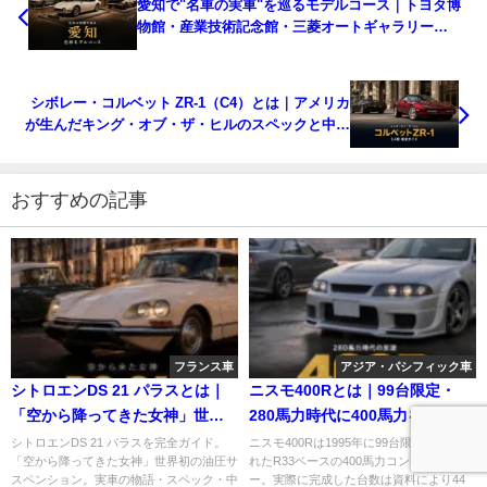
愛知で"名車の実車"を巡るモデルコース｜トヨタ博
物館・産業技術記念館・三菱オートギャラリー
【GT7の名車に会う】
シボレー・コルベット ZR-1（C4）とは｜アメリカ
が生んだキング・オブ・ザ・ヒルのスペックと中古
相場・GT7での乗り方
おすすめの記事
フランス車
アジア・パシフィック車
シトロエンDS 21 パラスとは｜
ニスモ400Rとは｜99台限定・
「空から降ってきた女神」世界
280馬力時代に400馬力を名乗っ
初の油圧サスペンションと中古
たR33の頂点・スペックと中古相
シトロエンDS 21 パラスを完全ガイド。
ニスモ400Rは1995年に99台限定で受注さ
「空から降ってきた女神」世界初の油圧サ
れたR33ベースの400馬力コンプリートカ
相場・GT7での乗り方
場・GT7での乗り方【1995年
スペンション。実車の物語・スペック・中
ー。実際に完成した台数は資料により44