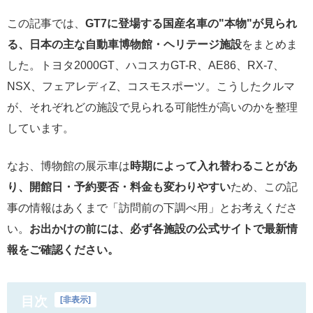
この記事では、
GT7に登場する国産名車の"本物"が見られ
る、日本の主な自動車博物館・ヘリテージ施設
をまとめま
した。トヨタ2000GT、ハコスカGT-R、AE86、RX-7、
NSX、フェアレディZ、コスモスポーツ。こうしたクルマ
が、それぞれどの施設で見られる可能性が高いのかを整理
しています。
なお、博物館の展示車は
時期によって入れ替わることがあ
り、開館日・予約要否・料金も変わりやすい
ため、この記
事の情報はあくまで「訪問前の下調べ用」とお考えくださ
い。
お出かけの前には、必ず各施設の公式サイトで最新情
報をご確認ください。
目次
[
非表示
]