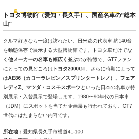
メーカーの「ヘリテージ施設」で会える名車
🏭
メーカー直営
トヨタ博物館（愛知・長久手）、国産名車の"総本
山"
クルマ好きなら一度は訪れたい、日米欧の代表車 約140台
を動態保存で展示する大型博物館です。トヨタ車だけでな
く
他メーカーの名車も幅広く並ぶ
のが特徴で、GT7ファン
にとっての見どころは
トヨタ2000GT
。さらに時期によって
は
AE86（カローラレビン／スプリンタートレノ）、フェア
レディZ、マツダ・コスモスポーツ
といった日本の名車が特
別展示・入替展示で登場します。1980〜90年代の日本車
（JDM）にスポットを当てた企画展も行われており、GT7
世代にはたまらない内容です。
所在地：
愛知県長久手市横道41-100