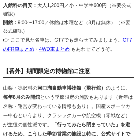
入館料の目安：
大人1,200円／小・中学生600円（※要公式
確認）
開館：
9:00〜17:00／休館は水曜など（8月は無休）（※要
公式確認）
👉 ここで見た名車は、GT7でも走らせてみましょう。
GT7
のFR車まとめ
・
4WD車まとめ
もあわせてどうぞ。
【番外】期間限定の博物館に注意
山梨・鳴沢村の
河口湖自動車博物館（飛行舘）
のように、
毎年8月のみ開館
という季節限定の施設もあります（近年は
名称・運営が変わっている情報もあり）。国産スポーツカ
ー中心というより、クラシックカーや航空機（零戦など）
が主役の個性派です。
「行ってみたら閉まっていた」を避
けるため、こうした季節営業の施設は特に、公式サイトで