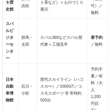
キ歴
ト系など）＋ものづくり
浜松
可）／
史館
展示
無料
スバ
ルビ
ジタ
群馬・
スバル360などスバル歴
要予約
ーセ
太田
代車＋工場見学
／無料
ンタ
ー
予約不
要／有
日本
歴代スカイライン（ハコ
料（大
自動
石川・
スカ〜）／2000GT／コ
人
車博
小松
スモスポーツ 等 常時約
1,200
物館
500台
円目