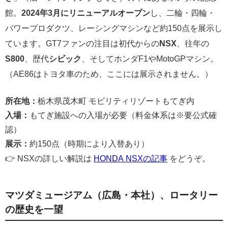
館。
2024年3月にリニューアルオープン
し、二輪・四輪・
パワープロダクツ、レーシングマシンなど約150点を展示し
ています。GT7ファンの注目は初代からの
NSX
、往年の
S800
、歴代
シビック
、そしてホンダF1やMotoGPマシン。
（AE86はトヨタ車のため、ここには展示されません。）
所在地：
栃木県茂木町 モビリティリゾートもてぎ内
入場：
もてぎ施設への入場が必要（料金体系は※要公式確
認）
展示：
約150点（時期により入替あり）
👉 NSXの詳しい解説は
HONDA NSXの記事
をどうぞ。
マツダミュージアム（広島・本社）、ロータリー
の歴史を一望