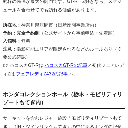
約枠の確保が最大の関門です。GT-R・Z好きなら、スケジ
ュールを合わせてでも訪れる価値があります。
所在地：
神奈川県座間市（日産座間事業所内）
予約：
完全予約制
（公式サイトから事前申込・先着順）
入館料：
無料
注意：
撮影可能エリアが限定されるなどのルールあり（※
要公式確認）
👉 ハコスカGT-Rは
ハコスカGT-Rの記事
／初代フェアレデ
ィZは
フェアレディZ432の記事
へ。
ホンダコレクションホール（栃木・モビリティリ
ゾートもてぎ内）
サーキットを含むレジャー施設「
モビリティリゾートもて
ぎ
」（旧・ツインリンクもてぎ）の中にあるホンダの記念