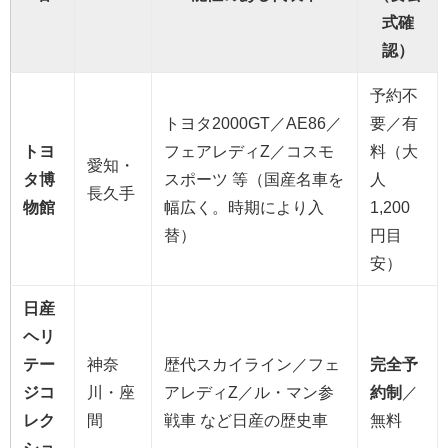
式確
認）
予約不
トヨタ2000GT／AE86／
要／有
トヨ
フェアレディZ／コスモ
料（大
愛知・
タ博
スポーツ 等（国産名車を
人
長久手
物館
幅広く。時期により入
1,200
替）
円目
安）
日産
ヘリ
テー
神奈
歴代スカイライン／フェ
完全予
ジコ
川・座
アレディZ／ル・マン参
約制
／
レク
間
戦車 など日産の歴史車
無料
ショ