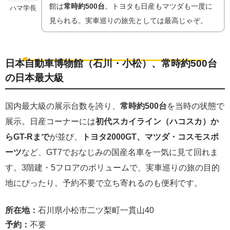
館は
常時約500台
。トヨタも日産もマツダも一度に
ハマ学長
見られる。実車巡りの旅先としては最高じゃぞ。
いろんな名車をまとめて見られる「総合博物館」
🚙
メーカー横断
日本自動車博物館（石川・小松）、常時約500台
の日本最大級
国内最大級の展示台数を誇り、
常時約500台
を当時の状態で
展示。日産コーナーには
初代スカイライン（ハコスカ）か
らGT-Rまで
が並び、
トヨタ2000GT、マツダ・コスモスポ
ーツ
など、GT7でおなじみの国産名車を一気に見て回れま
す。3階建・5フロアのボリュームで、実車巡りの旅の目的
地にぴったり。予約不要で立ち寄れるのも便利です。
所在地：
石川県小松市二ツ梨町一貫山40
予約：
不要