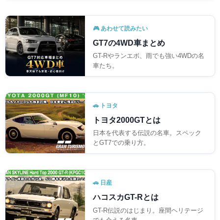
🎮 あわせて読みたい
GT7の4WD車まとめ
GT-Rやランエボ、雨でも強い4WDの名
車たち。
🚗 トヨタ
トヨタ2000GTとは
日本を代表する伝説の名車。スペック
とGT7での乗り方。
🚗 日産
ハコスカGT-Rとは
GT-R伝説のはじまり。座間ヘリテージ
でも会える名車。