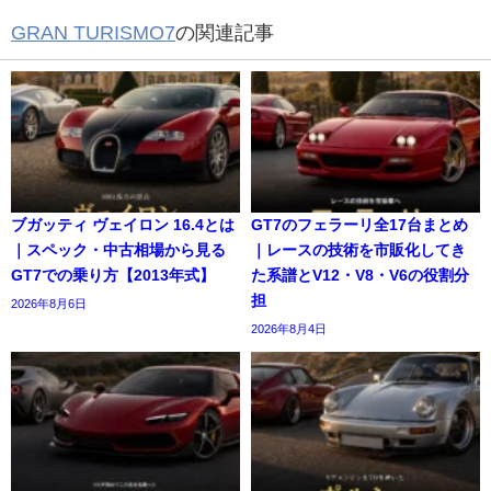
GRAN TURISMO7
の関連記事
ブガッティ ヴェイロン 16.4とは
GT7のフェラーリ全17台まとめ
｜スペック・中古相場から見る
｜レースの技術を市販化してき
GT7での乗り方【2013年式】
た系譜とV12・V8・V6の役割分
担
2026年8月6日
2026年8月4日