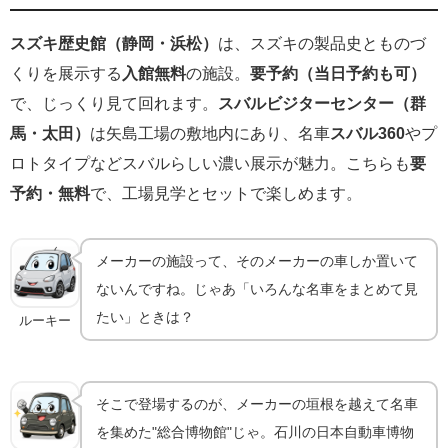
スズキ歴史館（静岡・浜松）
は、スズキの製品史とものづ
くりを展示する
入館無料
の施設。
要予約（当日予約も可）
で、じっくり見て回れます。
スバルビジターセンター（群
馬・太田）
は矢島工場の敷地内にあり、名車
スバル360
やプ
ロトタイプなどスバルらしい濃い展示が魅力。こちらも
要
予約・無料
で、工場見学とセットで楽しめます。
メーカーの施設って、そのメーカーの車しか置いて
ないんですね。じゃあ「いろんな名車をまとめて見
たい」ときは？
ルーキー
そこで登場するのが、メーカーの垣根を越えて名車
を集めた"総合博物館"じゃ。石川の日本自動車博物