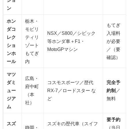
ン
ホン
栃木・
もてぎ
ダコ
モビリ
NSX／S800／シビック
入場料
レク
ティリ
等ホンダ車＋F1・
が必要
ショ
ゾート
MotoGPマシン
／（要
ンホ
もてぎ
確認）
ール
内
マツ
広島・
ダミ
コスモスポーツ／歴代
完全予
府中町
ュー
RX-7／ロードスター な
約制
／
（本
ジア
ど
無料
社）
ム
要予約
スズ
スズキの歴代車（スイフ
静岡・
（当日