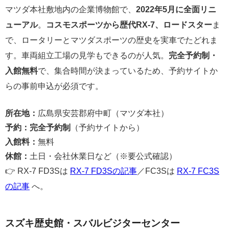
マツダ本社敷地内の企業博物館で、
2022年5月に全面リニ
ューアル
。
コスモスポーツから歴代RX-7、ロードスター
ま
で、ロータリーとマツダスポーツの歴史を実車でたどれま
す。車両組立工場の見学もできるのが人気。
完全予約制・
入館無料
で、集合時間が決まっているため、予約サイトか
らの事前申込が必須です。
所在地：
広島県安芸郡府中町（マツダ本社）
予約：
完全予約制
（予約サイトから）
入館料：
無料
休館：
土日・会社休業日など（※要公式確認）
👉 RX-7 FD3Sは
RX-7 FD3Sの記事
／FC3Sは
RX-7 FC3S
の記事
へ。
スズキ歴史館・スバルビジターセンター