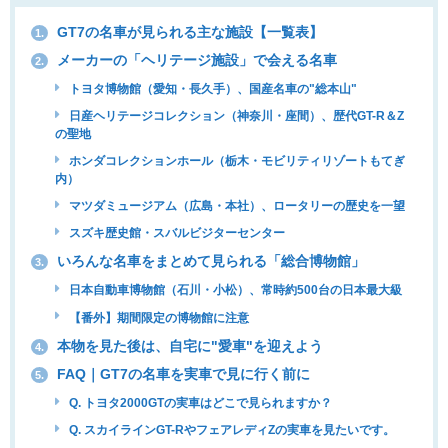
GT7の名車が見られる主な施設【一覧表】
1.
メーカーの「ヘリテージ施設」で会える名車
2.
トヨタ博物館（愛知・長久手）、国産名車の"総本山"
日産ヘリテージコレクション（神奈川・座間）、歴代GT-R＆Z
の聖地
ホンダコレクションホール（栃木・モビリティリゾートもてぎ
内）
マツダミュージアム（広島・本社）、ロータリーの歴史を一望
スズキ歴史館・スバルビジターセンター
いろんな名車をまとめて見られる「総合博物館」
3.
日本自動車博物館（石川・小松）、常時約500台の日本最大級
【番外】期間限定の博物館に注意
本物を見た後は、自宅に"愛車"を迎えよう
4.
FAQ｜GT7の名車を実車で見に行く前に
5.
Q. トヨタ2000GTの実車はどこで見られますか？
Q. スカイラインGT-RやフェアレディZの実車を見たいです。