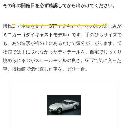
その年の開館日を必ず確認してから出かけてください。
本物を見た後は、自宅に"愛車"を迎えよう
🏎️
見た後のお楽しみ
博物館で本物を見て、GT7で走らせて、その次の楽しみが
ミニカー（ダイキャストモデル）
です。手のひらサイズで
も、あの造形が机の上にあるだけで気分が上がります。博
物館では手に取れなかったディテールを、自宅でじっくり
眺められるのがスケールモデルの良さ。GT7で気に入った
車、博物館で惚れ直した車を、ぜひ一台。