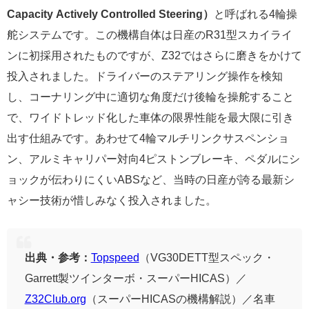
Capacity Actively Controlled Steering）
と呼ばれる4輪操
舵システムです。この機構自体は日産のR31型スカイライ
ンに初採用されたものですが、Z32ではさらに磨きをかけて
投入されました。ドライバーのステアリング操作を検知
し、コーナリング中に適切な角度だけ後輪を操舵すること
で、ワイドトレッド化した車体の限界性能を最大限に引き
出す仕組みです。あわせて4輪マルチリンクサスペンショ
ン、アルミキャリパー対向4ピストンブレーキ、ペダルにシ
ョックが伝わりにくいABSなど、当時の日産が誇る最新シ
ャシー技術が惜しみなく投入されました。
出典・参考：
Topspeed
（VG30DETT型スペック・
Garrett製ツインターボ・スーパーHICAS）／
Z32Club.org
（スーパーHICASの機構解説）／名車