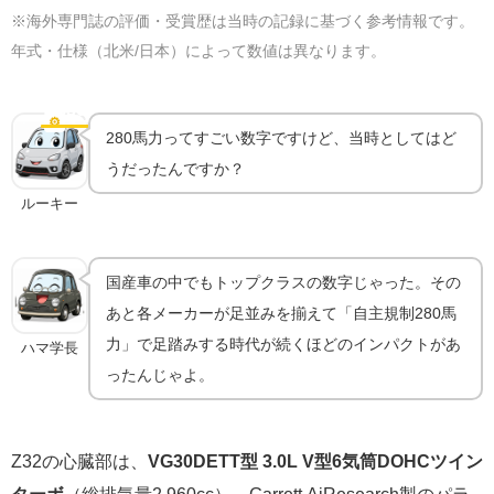
※海外専門誌の評価・受賞歴は当時の記録に基づく参考情報です。
年式・仕様（北米/日本）によって数値は異なります。
VG30DETTとスーパーHICAS｜先進メカニズムの塊
⚙️
メカニズム
280馬力ってすごい数字ですけど、当時としてはど
うだったんですか？
ルーキー
国産車の中でもトップクラスの数字じゃった。その
あと各メーカーが足並みを揃えて「自主規制280馬
力」で足踏みする時代が続くほどのインパクトがあ
ハマ学長
ったんじゃよ。
Z32の心臓部は、
VG30DETT型 3.0L V型6気筒DOHCツイン