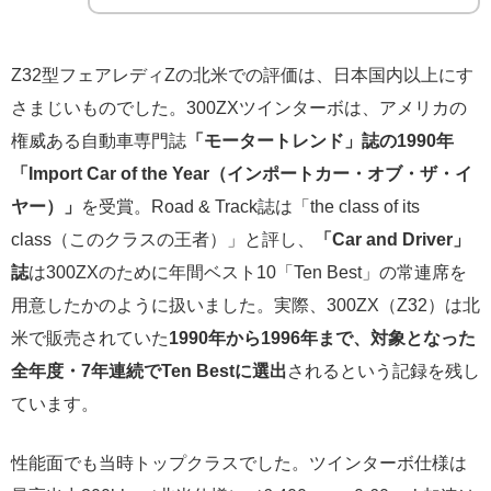
Z32型フェアレディZの北米での評価は、日本国内以上にす
さまじいものでした。300ZXツインターボは、アメリカの
権威ある自動車専門誌
「モータートレンド」誌の1990年
「Import Car of the Year（インポートカー・オブ・ザ・イ
ヤー）」
を受賞。Road & Track誌は「the class of its
class（このクラスの王者）」と評し、
「Car and Driver」
誌
は300ZXのために年間ベスト10「Ten Best」の常連席を
用意したかのように扱いました。実際、300ZX（Z32）は北
米で販売されていた
1990年から1996年まで、対象となった
全年度・7年連続でTen Bestに選出
されるという記録を残し
ています。
性能面でも当時トップクラスでした。ツインターボ仕様は