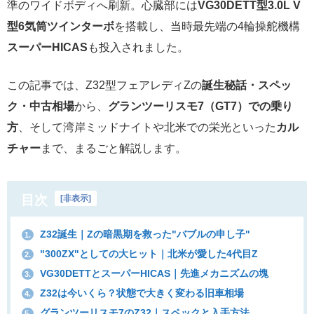
準のワイドボディへ刷新。心臓部には
VG30DETT型3.0L V
型6気筒ツインターボ
を搭載し、当時最先端の4輪操舵機構
スーパーHICAS
も投入されました。
この記事では、Z32型フェアレディZの
誕生秘話・スペッ
ク・中古相場
から、
グランツーリスモ7（GT7）での乗り
方
、そして湾岸ミッドナイトや北米での栄光といった
カル
チャー
まで、まるごと解説します。
目次
[
非表示
]
Z32誕生｜Zの暗黒期を救った"バブルの申し子"
1.
"300ZX"としての大ヒット｜北米が愛した4代目Z
2.
VG30DETTとスーパーHICAS｜先進メカニズムの塊
3.
Z32は今いくら？状態で大きく変わる旧車相場
4.
グランツーリスモ7のZ32｜スペックと入手方法
5.