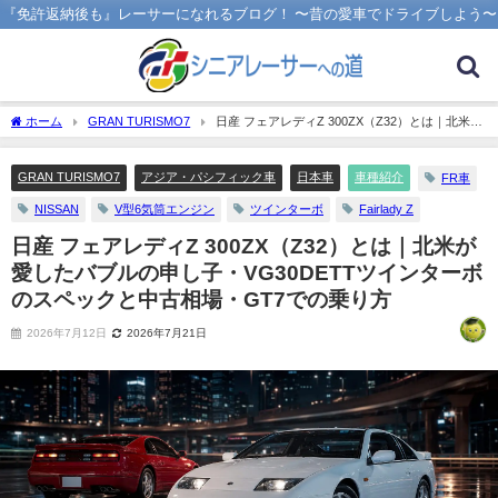
『免許返納後も』レーサーになれるブログ！ 〜昔の愛車でドライブしよう〜
ホーム
GRAN TURISMO7
日産 フェアレディZ 300ZX（Z32）とは｜北米が
愛したバブルの申し子・VG30DETTツインターボのスペックと中古相場・GT7での乗
り方
GRAN TURISMO7
アジア・パシフィック車
日本車
車種紹介
FR車
NISSAN
V型6気筒エンジン
ツインターボ
Fairlady Z
日産 フェアレディZ 300ZX（Z32）とは｜北米が
愛したバブルの申し子・VG30DETTツインターボ
のスペックと中古相場・GT7での乗り方
2026年7月12日
2026年7月21日