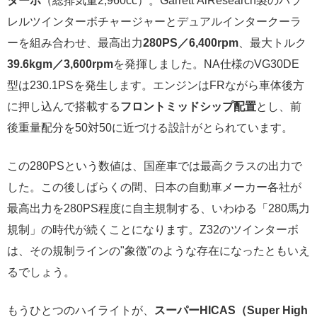
ターボ
（総排気量2,960cc）。Garrett AiResearch製のパラ
レルツインターボチャージャーとデュアルインタークーラ
ーを組み合わせ、最高出力
280PS／6,400rpm
、最大トルク
39.6kgm／3,600rpm
を発揮しました。NA仕様のVG30DE
型は230.1PSを発生します。エンジンはFRながら車体後方
に押し込んで搭載する
フロントミッドシップ配置
とし、前
後重量配分を50対50に近づける設計がとられています。
この280PSという数値は、国産車では最高クラスの出力で
した。この後しばらくの間、日本の自動車メーカー各社が
最高出力を280PS程度に自主規制する、いわゆる「280馬力
規制」の時代が続くことになります。Z32のツインターボ
は、その規制ラインの"象徴"のような存在になったともいえ
るでしょう。
もうひとつのハイライトが、
スーパーHICAS（Super High