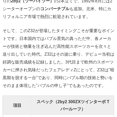
りの
2by2（ツーバイツー）
の2本立てで、1992年8月には2
シーターオープンの
コンバーチブル
も追加。北米、特にカ
リフォルニア市場で熱烈に歓迎されています。
そして、このZ32が登場したタイミングこそが重要なポイン
トです。日本国内ではバブル景気の真っただ中、各メーカ
ーが技術と物量を注ぎ込んだ高性能スポーツカーを次々と
送り出していた時代。Z32はその波に乗り、デビュー当初は
好調な販売成績を記録しました。3代目まで欧州のスポーツ
カーに押され気味だったフェアレディZにとって、Z32は"暗
黒期を脱する一台"であり、同時にバブル期の技術と勢いを
そのまま体現した"バブルの申し子"でもあったのです。
スペック（2by2 300ZXツインターボ T
項目
バールーフ）