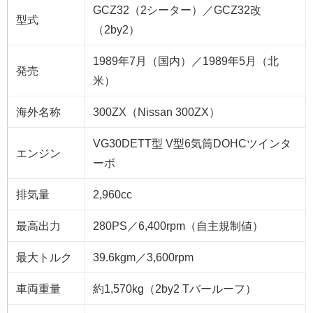
GCZ32（2シーター）／GCZ32改
型式
（2by2）
1989年7月（国内）／1989年5月（北
発売
米）
海外名称
300ZX（Nissan 300ZX）
VG30DETT型 V型6気筒DOHCツインタ
エンジン
ーボ
排気量
2,960cc
最高出力
280PS／6,400rpm（自主規制値）
最大トルク
39.6kgm／3,600rpm
車両重量
約1,570kg（2by2 Tバールーフ）