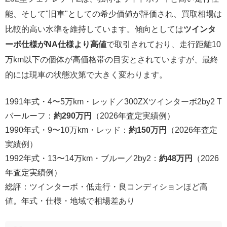
能、そして"旧車"としての希少価値が評価され、買取相場は
比較的高い水準を維持しています。傾向としては
ツインタ
ーボ仕様がNA仕様より高値
で取引されており、走行距離10
万km以下の個体が高価格帯の目安とされていますが、最終
的には現車の状態次第で大きく変わります。
1991年式・4〜5万km・レッド／300ZXツインターボ2by2 T
バールーフ：
約290万円
（2026年査定実績例）
1990年式・9〜10万km・レッド：
約150万円
（2026年査定
実績例）
1992年式・13〜14万km・ブルー／2by2：
約48万円
（2026
年査定実績例）
総評：ツインターボ・低走行・良コンディションほど高
値。年式・仕様・地域で相場差あり