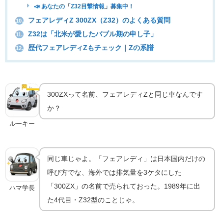
📣 あなたの「Z32目撃情報」募集中！
フェアレディZ 300ZX（Z32）のよくある質問
10.
Z32は「北米が愛したバブル期の申し子」
11.
歴代フェアレディZもチェック｜Zの系譜
12.
Z32誕生｜Zの暗黒期を救った"バブルの申し子"
🏁
実車の魅力
300ZXって名前、フェアレディZと同じ車なんです
か？
ルーキー
同じ車じゃよ。「フェアレディ」は日本国内だけの
呼び方でな、海外では排気量を3ケタにした
「300ZX」の名前で売られておった。1989年に出
ハマ学長
た4代目・Z32型のことじゃ。