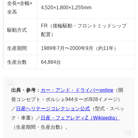
全長×全幅×
4,520×1,800×1,255mm
全高
FR（後輪駆動・フロントミッドシップ
駆動方式
配置）
生産期間
1989年7月〜2000年9月（約11年）
生産台数
64,884台
出典・参考：
カー・アンド・ドライバーonline
（開
発コンセプト・ポルシェ944ターボ/928イメージ）
／
日産ヘリテージコレクション公式
（型式・スペッ
ク・車重）／
日産・フェアレディZ（Wikipedia）
（生産期間・生産台数）。