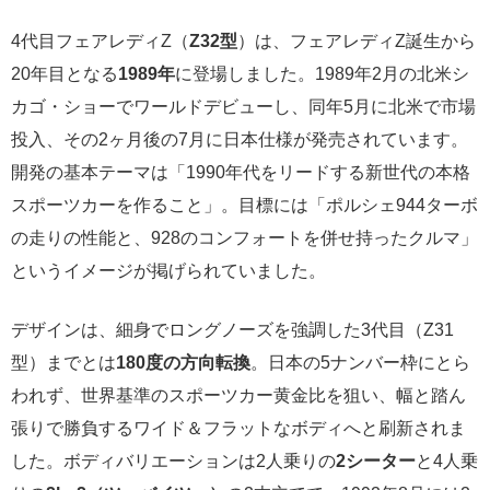
4代目フェアレディZ（
Z32型
）は、フェアレディZ誕生から
20年目となる
1989年
に登場しました。1989年2月の北米シ
カゴ・ショーでワールドデビューし、同年5月に北米で市場
投入、その2ヶ月後の7月に日本仕様が発売されています。
開発の基本テーマは「1990年代をリードする新世代の本格
スポーツカーを作ること」。目標には「ポルシェ944ターボ
の走りの性能と、928のコンフォートを併せ持ったクルマ」
というイメージが掲げられていました。
デザインは、細身でロングノーズを強調した3代目（Z31
型）までとは
180度の方向転換
。日本の5ナンバー枠にとら
われず、世界基準のスポーツカー黄金比を狙い、幅と踏ん
張りで勝負するワイド＆フラットなボディへと刷新されま
した。ボディバリエーションは2人乗りの
2シーター
と4人乗