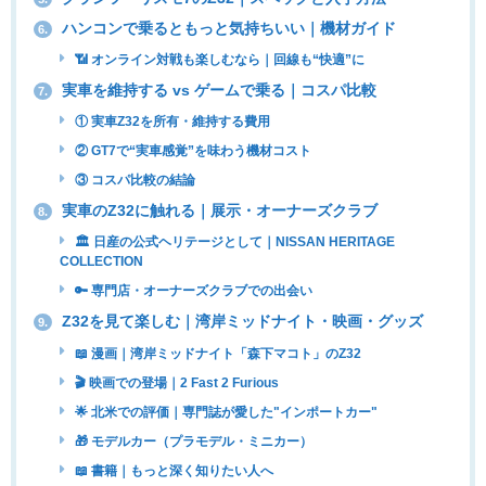
ハンコンで乗るともっと気持ちいい｜機材ガイド
6.
📶 オンライン対戦も楽しむなら｜回線も“快適”に
実車を維持する vs ゲームで乗る｜コスパ比較
7.
① 実車Z32を所有・維持する費用
② GT7で“実車感覚”を味わう機材コスト
③ コスパ比較の結論
実車のZ32に触れる｜展示・オーナーズクラブ
8.
🏛 日産の公式ヘリテージとして｜NISSAN HERITAGE
COLLECTION
🔑 専門店・オーナーズクラブでの出会い
Z32を見て楽しむ｜湾岸ミッドナイト・映画・グッズ
9.
📖 漫画｜湾岸ミッドナイト「森下マコト」のZ32
🎬 映画での登場｜2 Fast 2 Furious
🌟 北米での評価｜専門誌が愛した"インポートカー"
🎁 モデルカー（プラモデル・ミニカー）
📖 書籍｜もっと深く知りたい人へ