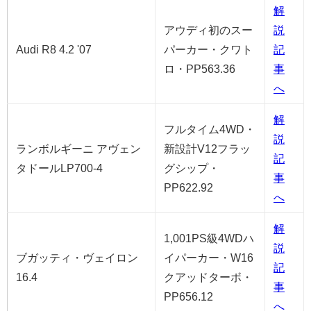
解
アウディ初のスー
説
Audi R8 4.2 '07
パーカー・クワト
記
ロ・PP563.36
事
へ
解
フルタイム4WD・
説
ランボルギーニ アヴェン
新設計V12フラッ
記
タドールLP700-4
グシップ・
事
PP622.92
へ
解
1,001PS級4WDハ
説
ブガッティ・ヴェイロン
イパーカー・W16
記
16.4
クアッドターボ・
事
PP656.12
へ