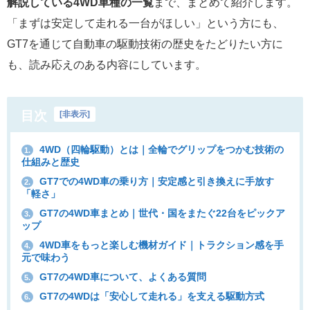
解説している4WD車種の一覧
まで、まとめて紹介します。
「まずは安定して走れる一台がほしい」という方にも、
GT7を通じて自動車の駆動技術の歴史をたどりたい方に
も、読み応えのある内容にしています。
目次
[
非表示
]
4WD（四輪駆動）とは｜全輪でグリップをつかむ技術の
1.
仕組みと歴史
GT7での4WD車の乗り方｜安定感と引き換えに手放す
2.
「軽さ」
GT7の4WD車まとめ｜世代・国をまたぐ22台をピックア
3.
ップ
4WD車をもっと楽しむ機材ガイド｜トラクション感を手
4.
元で味わう
GT7の4WD車について、よくある質問
5.
GT7の4WDは「安心して走れる」を支える駆動方式
6.