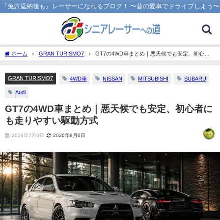
『免許返納後も』レーサーになれるブログ！ 〜昔の愛車でドライブしよう〜
ホーム
GRAN TURISMO7
GT7の4WD車まとめ｜悪天候でも安定、初心者
にも走りやすい駆動方式
GRAN TURISMO7
4WD車
NISSAN
MITSUBISHI
SUBARU
Audi
GT7の4WD車まとめ｜悪天候でも安定、初心者に
も走りやすい駆動方式
2026年7月5日
2026年8月6日