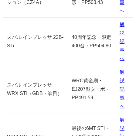
ション（CZ4A）
形・PP503.43
事
へ
解
説
スバル インプレッサ 22B-
40周年記念・限定
記
STi
400台・PP504.80
事
へ
解
WRC黄金期・
説
スバル インプレッサ
EJ207型ターボ・
記
WRX STI（GDB・涙目）
PP491.59
事
へ
解
最後の6MT STI・
説