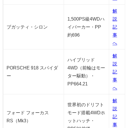
解
1,500PS級4WDハ
説
ブガッティ・シロン
イパーカー・PP
記
約696
事
へ
解
ハイブリッド
説
PORSCHE 918 スパイダ
4WD（前輪はモー
記
ー
ター駆動）・
事
PP664.21
へ
解
世界初のドリフト
説
フォード フォーカス
モード搭載4WDホ
記
RS（Mk3）
ットハッチ・
事