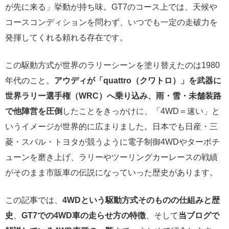
が先に来る」挙動が持ち味。GT7のコース上では、天候や
コースコンディションを問わず、いつでも一定の走破力を
発揮してくれる頼れる存在です。
この駆動方式が世界のラリーシーンを塗り替えたのは1980
年代のこと。
アウディが「quattro（クワトロ）」を武器に
世界ラリー選手権（WRC）へ乗り込み、雨・雪・未舗装路
で他陣営を圧倒
したことをきっかけに、「4WD＝速い」と
いうイメージが世界的に広まりました。日本でも日産・三
菱・スバル・トヨタが競うように電子制御4WDやターボチ
ューンを磨き上げ、ラリーやツーリングカーレースの戦績
がそのまま市販車の伝説になっていった歴史があります。
この記事では、
4WDという駆動方式そのものの仕組みと歴
史
、
GT7での4WD車の走らせ方の特徴
、そして
当ブログで