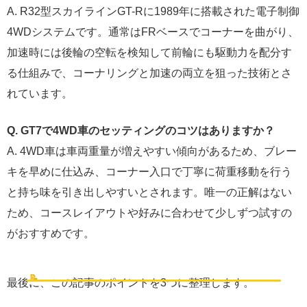
A. R32型スカイラインGT-Rに1989年に搭載された電子制御
4WDシステムです。通常はFRベースでコーナーを曲がり、
加速時には後輪の空転を検知して前輪にも駆動力を配分す
る仕組みで、コーナリングと加速の両立を狙った技術とさ
れています。
Q. GT7で4WD車のセッティングのコツはありますか？
A. 4WD車は車両重量が増えやすい傾向があるため、ブレー
キを早めに仕込み、コーナー入口で丁寧に荷重移動を行う
と持ち味を引き出しやすいとされます。唯一の正解はない
ため、コースレイアウトや好みに合わせて少しずつ試すの
がおすすめです。
GT7の4WDは「安心して走れる」を支える駆動方式
📝
まとめ
最後に、この記事のポイントを3つに整理します。