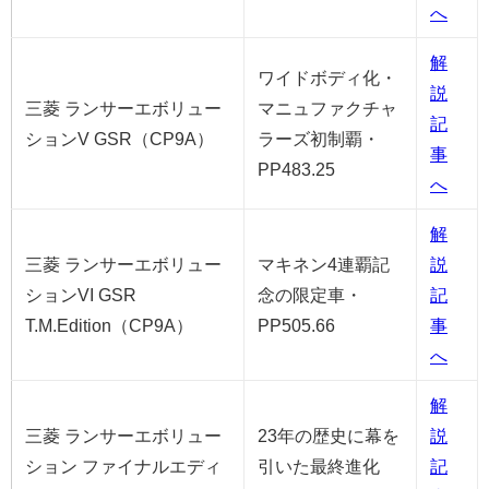
へ
解
ワイドボディ化・
説
三菱 ランサーエボリュー
マニュファクチャ
記
ションV GSR（CP9A）
ラーズ初制覇・
事
PP483.25
へ
解
三菱 ランサーエボリュー
マキネン4連覇記
説
ションVI GSR
念の限定車・
記
T.M.Edition（CP9A）
PP505.66
事
へ
解
三菱 ランサーエボリュー
23年の歴史に幕を
説
ション ファイナルエディ
引いた最終進化
記