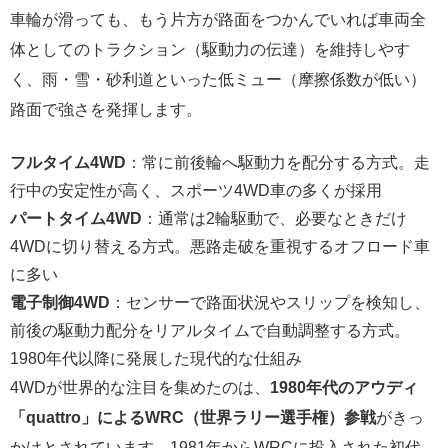
車輪が滑っても、もう片方が路面をつかんでいれば車両全
体としてのトラクション（駆動力の伝達）を維持しやす
く、雨・雪・砂利道といった低ミュー（摩擦係数が低い）
路面で強さを発揮します。
フルタイム4WD
：常に前後輪へ駆動力を配分する方式。走
行中の安定性が高く、スポーツ4WD車の多くが採用
パートタイム4WD
：通常は2輪駆動で、必要なときだけ
4WDに切り替える方式。悪路走破を重視するオフロード車
に多い
電子制御4WD
：センサーで路面状況やスリップを検知し、
前後の駆動力配分をリアルタイムで自動調整する方式。
1980年代以降に発展した現代的な仕組み
4WDが世界的な注目を集めたのは、
1980年代のアウディ
「quattro」によるWRC（世界ラリー選手権）参戦
がきっ
かけとされています。1981年からWRCに投入された初代