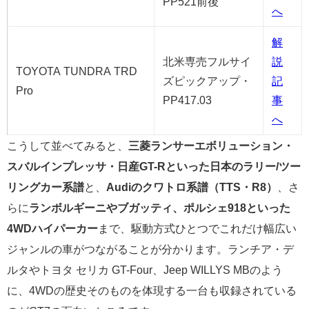
PP521前後
へ
解
北米専売フルサイ
説
TOYOTA TUNDRA TRD
ズピックアップ・
記
Pro
PP417.03
事
へ
こうして並べてみると、
三菱ランサーエボリューション・
スバルインプレッサ・日産GT-Rといった日本のラリー/ツー
リングカー系譜
と、
Audiのクワトロ系譜（TTS・R8）
、さ
らに
ランボルギーニやブガッティ、ポルシェ918といった
4WDハイパーカー
まで、駆動方式ひとつでこれだけ幅広い
ジャンルの車がつながることが分かります。ランチア・デ
ルタやトヨタ セリカ GT-Four、Jeep WILLYS MBのよう
に、4WDの歴史そのものを体現する一台も収録されている