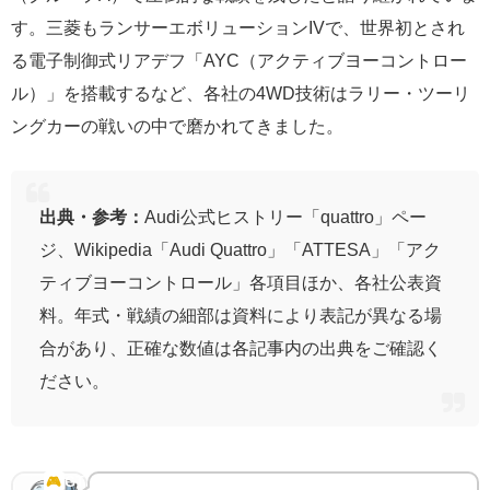
す。三菱もランサーエボリューションIVで、世界初とされ
る電子制御式リアデフ「AYC（アクティブヨーコントロー
ル）」を搭載するなど、各社の4WD技術はラリー・ツーリ
ングカーの戦いの中で磨かれてきました。
出典・参考：
Audi公式ヒストリー「quattro」ペー
ジ、Wikipedia「Audi Quattro」「ATTESA」「アク
ティブヨーコントロール」各項目ほか、各社公表資
料。年式・戦績の細部は資料により表記が異なる場
合があり、正確な数値は各記事内の出典をご確認く
ださい。
GT7での4WD車の乗り方｜安定感と引き換えに手放
す「軽さ」
🎮
GT7の仕様