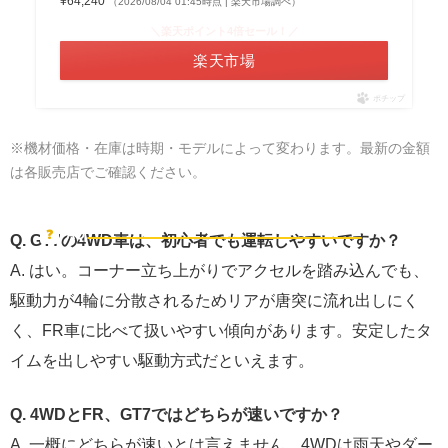
¥64,240
（2026/08/04 01:45時点 | 楽天市場調べ）
＼楽天ポイント4倍セール！／
楽天市場
ポチップ
※機材価格・在庫は時期・モデルによって変わります。最新の金額
は各販売店でご確認ください。
GT7の4WD車について、よくある質問
❓
FAQ
Q. GT7の4WD車は、初心者でも運転しやすいですか？
A. はい。コーナー立ち上がりでアクセルを踏み込んでも、
駆動力が4輪に分散されるためリアが唐突に流れ出しにく
く、FR車に比べて扱いやすい傾向があります。安定したタ
イムを出しやすい駆動方式だといえます。
Q. 4WDとFR、GT7ではどちらが速いですか？
A. 一概にどちらが速いとは言えません。4WDは雨天やダー