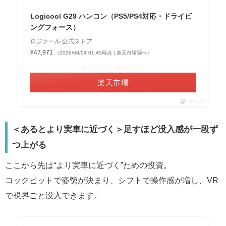
Logicool G29 ハンコン（PS5/PS4対応・ドライビ
ングフォース）
ロジクール 公式ストア
¥47,971
（2026/08/04 01:45時点 | 楽天市場調べ）
＼楽天ポイント4倍セール！／
楽天市場
ポチップ
＜あるとより実車に近づく＞足すほど没入感が一段ず
つ上がる
ここから先は“より実車に近づく”ための投資。
コックピットで姿勢が決まり、シフトで操作感が増し、VR
で視界ごと没入できます。