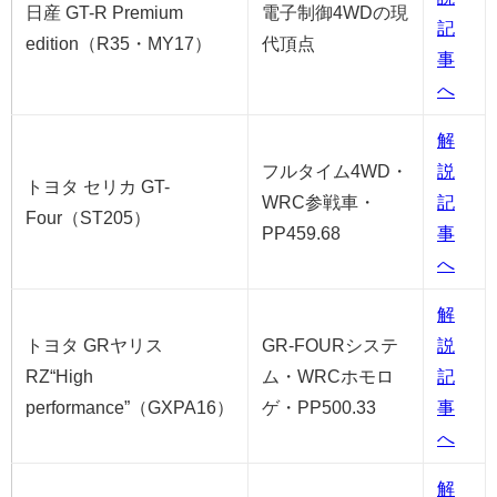
日産 GT-R Premium
電子制御4WDの現
記
edition（R35・MY17）
代頂点
事
へ
解
フルタイム4WD・
説
トヨタ セリカ GT-
WRC参戦車・
記
Four（ST205）
PP459.68
事
へ
解
トヨタ GRヤリス
GR-FOURシステ
説
RZ“High
ム・WRCホモロ
記
performance”（GXPA16）
ゲ・PP500.33
事
へ
解