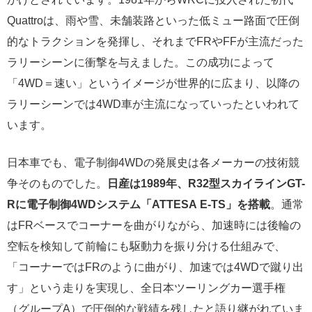
Quattroは、雨や雪、未舗装路といった低ミュー路面で圧倒
的なトラクションを発揮し、それまでFRやFFが主流だった
ラリーシーンに衝撃を与えました。この成功によって
「4WD＝速い」というイメージが世界的に広まり、以降の
ラリーシーンでは4WD車が主流になっていったといわれて
います。
日本車でも、電子制御4WDの発展史は各メーカーの技術競
争そのものでした。
日産は1989年、R32型スカイラインGT-
Rに電子制御4WDシステム「ATTESA E-TS」を搭載
。通常
はFRベースでコーナーを曲がりながら、加速時には後輪の
空転を検知して前輪にも駆動力を振り分ける仕組みで、
「コーナーではFRのように曲がり、加速では4WDで蹴り出
す」という走りを実現し、全日本ツーリングカー選手権
（グループA）で圧倒的な戦績を残したと語り継がれていま