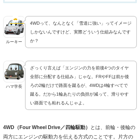
4WD（四輪駆動）とは｜全輪でグリップをつかむ技
術の仕組みと歴史
🚗
実車の技術
4WDって、なんとなく「雪道に強い」ってイメージ
しかないんですけど、実際どういう仕組みなんです
か？
ルーキー
ざっくり言えば「エンジンの力を前後4つのタイヤ
全部に分配する仕組み」じゃな。FRやFFは前か後
ろの2輪だけで路面を蹴るが、4WDは4輪すべてで
ハマ学長
蹴る。だから1輪あたりの負担が減って、滑りやす
い路面でも粘れるんじゃよ。
4WD（Four Wheel Drive／四輪駆動）
とは、前輪・後輪の
両方にエンジンの駆動力を伝える方式のことです。片方の