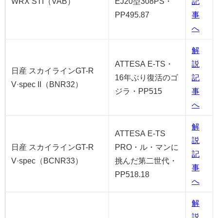
WRX STI（VAB）
EJ20型308PS・
記
PP495.87
事
へ
解
ATTESA E-TS・
説
日産 スカイラインGT-R
16年ぶり復活のゴ
記
V·spec II（BNR32）
ジラ・PP515
事
へ
解
ATTESA E-TS
説
日産 スカイラインGT-R
PRO・ル・マンに
記
V·spec（BCNR33）
挑んだ第二世代・
事
PP518.18
へ
解
説