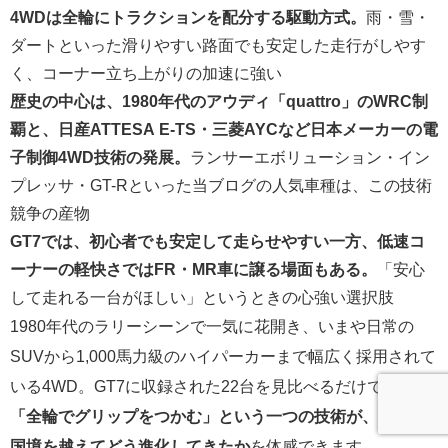
4WDは全輪にトラクションを配分する駆動方式。
雨・雪・
ダートといった滑りやすい路面でも安定した走行がしやす
く、コーナー立ち上がりの加速に強い
歴史の中心は、1980年代のアウディ「quattro」のWRC制
覇と、日産ATTESA E-TS・三菱AYCなど日本メーカーの電
子制御4WD技術の発展。
ランサーエボリューション・イン
プレッサ・GT-Rといった当ブログの人気車種は、この技術
競争の産物
GT7では、初心者でも安定して走らせやすい一方、低速コ
ーナーの軽快さではFR・MR車に譲る場面もある。
「安心
して走れる一台がほしい」というときの心強い選択肢
1980年代のラリーシーンで一気に花開き、いまや日常の
SUVから1,000馬力級のハイパーカーまで幅広く採用されて
いる4WD。GT7に収録された22台を見比べるだけでも、
「全輪でグリップをつかむ」という一つの技術が、時代と
国境を越えてどう進化してきたか
を体感できます。