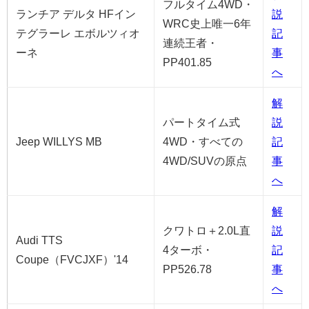
フルタイム4WD・
ランチア デルタ HFイン
説
WRC史上唯一6年
テグラーレ エボルツィオ
記
連続王者・
ーネ
事
PP401.85
へ
解
パートタイム式
説
Jeep WILLYS MB
4WD・すべての
記
4WD/SUVの原点
事
へ
解
クワトロ＋2.0L直
説
Audi TTS
4ターボ・
記
Coupe（FVCJXF）'14
PP526.78
事
へ