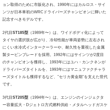
ョン取得のために市販化され、1990年にはカルロス・サイ
ンツが日本車初のWRCドライバーズチャンピオンに輝いた
記念すべきモデルです。
2代目
ST185型
（1989年〜）は、ワイドボディ化によって
タイヤの選択肢が広がり、冷却性能が車両姿勢に左右され
にくい水冷式インタークーラーや、耐久性を重視した金属
製タービンブレードを採用。1992年にはサインツが2度目
のチャンピオンを獲得し、1993年にはユハ・カンクネンが
ドライバーズタイトルを、1993年にはマニュファクチャラ
ーズタイトルも獲得するなど、"セリカ黄金期"を支えた世代
です。
3代目
ST205型
（1994年〜）は、エンジンのインジェクタ
ー容量拡大・Dジェトロ方式燃料供給・メタルヘッドガスケ