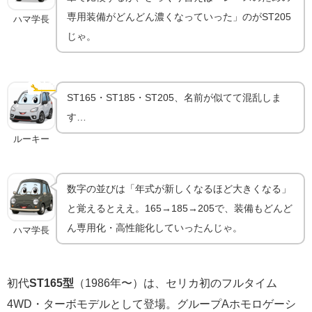
専用装備がどんどん濃くなっていった」のがST205
ハマ学長
じゃ。
ST165・ST185との違い｜何が"最終進化"なのか
🔧
世代差
ST165・ST185・ST205、名前が似てて混乱しま
す…
ルーキー
数字の並びは「年式が新しくなるほど大きくなる」
と覚えるとええ。165→185→205で、装備もどんど
ん専用化・高性能化していったんじゃ。
ハマ学長
初代
ST165型
（1986年〜）は、セリカ初のフルタイム
4WD・ターボモデルとして登場。グループAホモロゲーシ