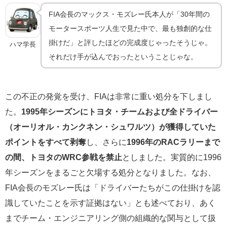
FIA会長のマックス・モズレー氏本人が「30年間の
モータースポーツ人生で見た中で、最も独創的な仕
掛けだ」と評したほどの完成度じゃったそうじゃ。
ハマ学長
それだけ手が込んでおったということじゃな。
この不正の発覚を受け、FIAは非常に重い処分を下しまし
た。
1995年シーズンにトヨタ・チームおよび全ドライバー
（オーリオル・カンクネン・シュワルツ）が獲得していた
ポイントをすべて剥奪
し、さらに
1996年のRACラリーまで
の間、トヨタのWRC参戦を禁止
としました。実質的に1996
年シーズンをまるごと欠場する処分となりました。なお、
FIA会長のモズレー氏は「ドライバーたちがこの仕掛けを認
識していたことを示す証拠はない」とも述べており、あく
までチーム・エンジニアリング側の組織的な関与として扱