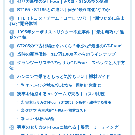
セリカ最後のGT-Four｜6代目・ST205型の誕生
1.
ST165・ST185との違い｜何が"最終進化"なのか
2.
TTE（トヨタ・チーム・ヨーロッパ）｜"勝つために生ま
3.
れた"開発体制
1995年ターボリストリクター不正事件｜"最も精巧な"違
4.
反の全貌
ST205の中古相場は今いくら？希少な"最後のGT-Four"
5.
当時の新車価格｜317万1,000円からのラインナップ
6.
グランツーリスモ7のセリカGT-Four｜スペックと入手方
7.
法
ハンコンで乗るともっと気持ちいい｜機材ガイド
8.
📶 オンライン対戦も楽しむなら｜回線も"快適"に
実車を維持する vs ゲームで乗る｜コスパ比較
9.
① 実車セリカGT-Four（ST205）を所有・維持する費用
② GT7で"実車感覚"を味わう機材コスト
③ コスパ比較の結論
実車のセリカGT-Fourに触れる｜展示・ミーティング
10.