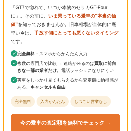
「GT7で惚れて、いつか本物のセリカGT-Four
に」。その前に、
いま乗っている愛車の"本当の価
値"
を知っておきませんか。旧車相場が全体的に底
堅い今は、
手放す側にとっても悪くないタイミング
です。
完全無料
・スマホからかんたん入力
✓
複数の専門店で比較 → 連絡が来るのは
買取に前向
✓
きな一部の業者だけ
。電話ラッシュになりにくい
実車をしっかり見てもらえるから査定額に納得感が
✓
ある、
キャンセルも自由
完全無料
入力かんたん
しつこい営業なし
今の愛車の査定額を無料でチェック →