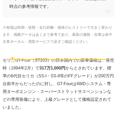
時点の参考情報です。
※相場は時期・状態・走行距離・個体のヒストリーで大きく変わり
ます。掲載データはあくまで参考であり、最新の価格・在庫は各中
古車ポータル・買取サービスで必ずご確認ください。
当時の新車価格｜317万1,000円からのラインナップ
💶
新車価格
セリカGT-Four（ST205）の日本国内での新車価格は、発売
時（1994年2月）で
317万1,000円
からとされています。標
準の6代目セリカ（SS-I・SS-II等のFFグレード）が200万円
台前半からだったのに対し、GT-Fourは4WDシステム・専
用ターボエンジン・スーパーストラットサスペンションな
どの専用装備により、上級グレードとして価格設定されて
いました。