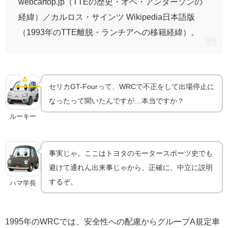
webcartop.jp（TTEの歴史・オベ・アンダーソンの
経緯）／カルロス・サインツ Wikipedia日本語版
（1993年のTTE離脱・ランチアへの移籍経緯）。
1995年ターボリストリクター不正事件｜"最も精巧
な"違反の全貌
⚠️
WRC史の汚点
セリカGT-Fourって、WRCで不正をして出場停止に
なったって聞いたんですが…本当ですか？
ルーキー
事実じゃ。ここはトヨタのモータースポーツ史でも
避けて通れん出来事じゃから、正確に、中立に説明
するぞ。
ハマ学長
1995年のWRCでは、安全性への配慮からグループA規定車