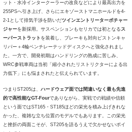
ット・水冷インタークーラーの改良などにより最高出力を
255PSへ引き上げ、さらにエキゾーストマニホールドを4-
2-1として排気干渉を防いだ
ツインエントリーターボチャー
ジャー
を新採用。サスペンションもセリカでは初となる
ス
ーパーストラット
を装着し、ブレーキも対向ピストンキャ
リパー＋4輪ベンチレーテッドディスクへと強化されまし
た。一方で、開発初期はハンドリングの熟成に苦しみ、
WRC参戦車両は当初「縮小されたリストリクターによる出
力低下」にも悩まされたと伝えられています。
つまりST205は、
ハードウェア面では間違いなく最も先進
的で高性能なGT-Four
でありながら、実戦での戦績や信頼
という面ではST165・ST185ほどの栄光を積み上げきれな
かった、複雑な立ち位置のモデルでもあります。この栄光
と挫折の両面こそが、ST205を語るうえで欠かせないポイ