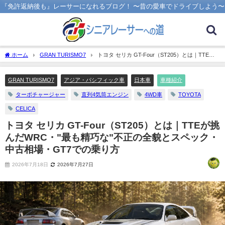
『免許返納後も』レーサーになれるブログ！ 〜昔の愛車でドライブしよう〜
ホーム
GRAN TURISMO7
トヨタ セリカ GT-Four（ST205）とは｜TTEが
挑んだWRC・"最も精巧な"不正の全貌とスペック・中古相場・GT7での乗り方
GRAN TURISMO7
アジア・パシフィック車
日本車
車種紹介
ターボチャージャー
直列4気筒エンジン
4WD車
TOYOTA
CELICA
トヨタ セリカ GT-Four（ST205）とは｜TTEが挑
んだWRC・"最も精巧な"不正の全貌とスペック・
中古相場・GT7での乗り方
2026年7月18日
2026年7月27日