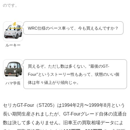
のです。
ST205の中古相場は今いくら？希少な"最後のGT-
Four"
💰
中古相場
WRC仕様のベース車って、今も買えるんですか？
ルーキー
買えるぞ。ただし数は多くない。"最後のGT-
Four"というストーリー性もあって、状態のいい個
体は年々値上がり傾向じゃ。
ハマ学長
セリカGT-Four（ST205）は1994年2月〜1999年8月という
長い期間生産されましたが、GT-Fourグレード自体の流通台
数は決して多くありません。旧車王の買取相場データによ