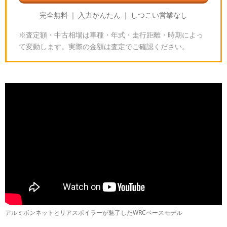
完全無料 ｜ 入力かんたん ｜ しつこい営業なし
※査定額・中古相場は車種・年式・走行距離・時期によっ
て変動します。実際の金額は査定でご確認ください。
グランツーリスモ7のセリカGT-Four｜スペックと入
手方法
🎮
GT7の基本
アルミボンネットとリアスポイラーが魅了したWRCベースモデル