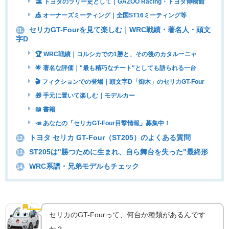
🏛 トヨタのラリー史として｜GAZOO Racing・トヨタ博物館
🎪 オーナーズミーティング｜全国ST16ミーティング等
セリカGT-Fourを見て楽しむ｜WRC戦績・著名人・頭文
11.
字D
🏆 WRC戦績｜コルシカでの1勝と、その後のカタルーニャ
🌟 著名な評価｜"最も精巧なチート"としても語られる一台
🎬 フィクションでの登場｜頭文字D「御木」のセリカGT-Four
🎁 手元に置いて楽しむ｜モデルカー
📖 書籍
📣 あなたの「セリカGT-Four目撃情報」募集中！
トヨタ セリカ GT-Four（ST205）のよくある質問
12.
ST205は"勝つために生まれ、自ら舞台を失った"最終形
13.
WRC系譜・兄弟モデルもチェック
14.
セリカ最後のGT-Four｜6代目・ST205型の誕生
🏁
実車の魅力
セリカのGT-Fourって、何台か種類があるんです