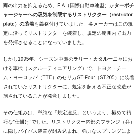
両の出力を抑えるため、FIA（国際自動車連盟）が
ターボチ
ャージャーへの吸気を制限するリストリクター（restrictor
plate）の装着
を義務付けていました。各メーカーはこの規
定に沿ってリストリクターを装着し、規定の範囲内で出力
を発揮させることになっていました。
しかし1995年、シーズン中盤の
ラリー・カタルーニャ
にお
ける車検（スクルーティニアリング）で、トヨタ・チー
ム・ヨーロッパ（TTE）のセリカGT-Four（ST205）に装着
されていたリストリクターに、規定を超える不正な改造が
施されていることが発覚しました。
その仕組みは、単純な「規定違反」というより、極めて精
巧な"仕掛け"でした。リストリクター内部のフランジ（弁）
に隠しバイパス装置が組み込まれ、強力なスプリングによ