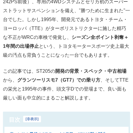
242PS前後）、専用の4WDシステムとセリカ初のスーパー
ストラットサスペンションを備え、"勝つために生まれた"一
台でした。しかし1995年、開発元であるトヨタ・チーム・
ヨーロッパ（TTE）がターボリストリクターに施した精巧
な不正がWRCの車検で発覚し、
シーズン全ポイント剥奪＋
1年間の出場停止
という、トヨタモータースポーツ史上最大
級の汚点も背負うことになった一台でもあります。
この記事では、ST205の
開発の背景・スペック・中古相場
から、
グランツーリスモ7（GT7）での乗り方
、そしてTTE
の栄光と1995年の事件、頭文字Dでの登場まで、良い面も
厳しい面も中立的にまるごと解説します。
目次
[
非表示
]