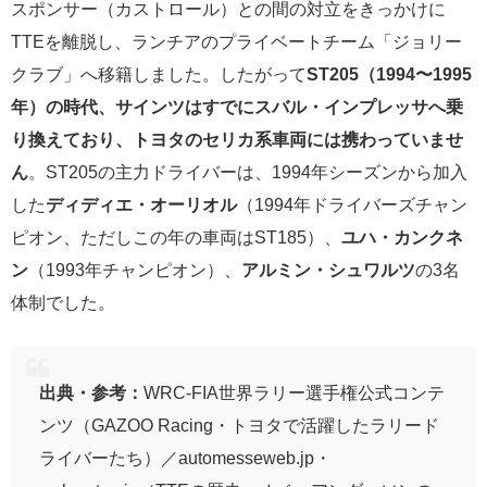
スポンサー（カストロール）との間の対立をきっかけに
TTEを離脱し、ランチアのプライベートチーム「ジョリー
クラブ」へ移籍しました。したがって
ST205（1994〜1995
年）の時代、サインツはすでにスバル・インプレッサへ乗
り換えており、トヨタのセリカ系車両には携わっていませ
ん
。ST205の主力ドライバーは、1994年シーズンから加入
した
ディディエ・オーリオル
（1994年ドライバーズチャン
ピオン、ただしこの年の車両はST185）、
ユハ・カンクネ
ン
（1993年チャンピオン）、
アルミン・シュワルツ
の3名
体制でした。
出典・参考：
WRC-FIA世界ラリー選手権公式コンテ
ンツ（GAZOO Racing・トヨタで活躍したラリード
ライバーたち）／automesseweb.jp・