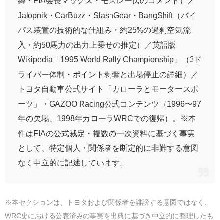
緯・FIA会長マックス・モズレー氏のコメント）／
Jalopnik・CarBuzz・SlashGear・BangShift（バイ
パス装置の技術的な仕組み・約25%の過剰空気流
入・約50馬力の出力上乗せの推定）／英語版
Wikipedia「1995 World Rally Championship」（3ド
ライバー体制・ポイント剥奪と出場停止の詳細）／
トヨタ自動車公式サイト「カローラとモータースポ
ーツ」・GAZOO Racing公式コンテンツ（1996〜97
年の欠場、1998年カローラWRCでの復帰）。※本
件はFIAの公式裁定・複数の一次資料に基づく事実
として、特定個人・関係者を断定的に非難する意図
なく中立的に記述しています。
※本セクションは、トヨタおよび関係者を誹謗する意図ではなく、
WRC史における公表済みの事実を出典に基づき中立的に整理したも