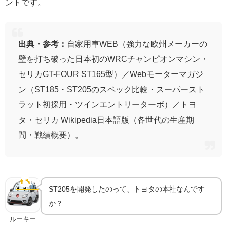
ントです。
出典・参考：
自家用車WEB（強力な欧州メーカーの
壁を打ち破った日本初のWRCチャンピオンマシン・
セリカGT-FOUR ST165型）／Webモーターマガジ
ン（ST185・ST205のスペック比較・スーパースト
ラット初採用・ツインエントリーターボ）／トヨ
タ・セリカ Wikipedia日本語版（各世代の生産期
間・戦績概要）。
TTE（トヨタ・チーム・ヨーロッパ）｜"勝つために
生まれた"開発体制
👨‍🔧
開発秘話
ST205を開発したのって、トヨタの本社なんです
か？
ルーキー