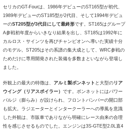
セリカのGT-Fourは、1986年デビューのST165型が初代、
1989年デビューのST185型が2代目、そして1994年デビュ
ーの
ST205型が3代目にして最終形
です。ST165はグループ
A参戦初年度からいきなり結果を出し、ST185は1992年に
カルロス・サインツを再びチャンピオンへ導いた実績十分
のモデル。ST205はその系譜の集大成として、WRC参戦の
ためだけに専用開発された装備を多数まといながら登場し
ました。
外観上の最大の特徴は、
アルミ製ボンネット
と大型の
リア
ウイング（リアスポイラー）
です。ボンネットにはパワー
バルジ（膨らみ）が設けられ、フロントバンパーの開口部
も拡大。ラジエーターとインタークーラーへの導風を意識
した外観は、市販車でありながら明確にレース由来の合理
性を感じさせるものでした。エンジンは3S-GTE型2.0L直4