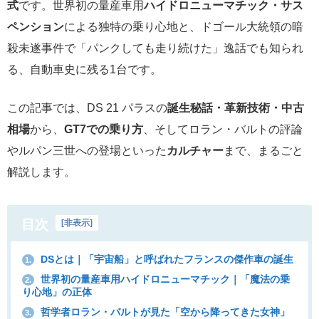
式
です。世界初の量産車用
ハイドロニューマチック・サス
ペンション
による独特の乗り心地と、ドゴール大統領の暗
殺未遂事件で「パンクしても走り続けた」逸話でも知られ
る、自動車史に残る1台です。
この記事では、DS 21 パラスの
誕生秘話・革新技術・中古
相場
から、
GT7での乗り方
、そしてロラン・バルトの評論
やルパン三世への登場といった
カルチャー
まで、まるごと
解説します。
目次
[
非表示
]
DSとは｜「宇宙船」と呼ばれたフランスの傑作車の誕生
1.
世界初の量産車用ハイドロニューマチック｜「魔法の乗
2.
り心地」の正体
哲学者ロラン・バルトが見た「空から降ってきた女神」
3.