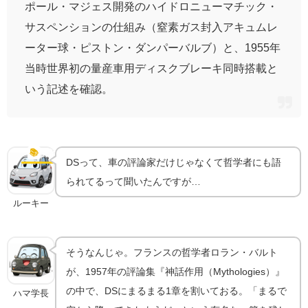
ポール・マジェス開発のハイドロニューマチック・
サスペンションの仕組み（窒素ガス封入アキュムレ
ーター球・ピストン・ダンパーバルブ）と、1955年
当時世界初の量産車用ディスクブレーキ同時搭載と
いう記述を確認。
哲学者ロラン・バルトが見た「空から降ってきた女
神」
📚
評論
DSって、車の評論家だけじゃなくて哲学者にも語
られてるって聞いたんですが…
ルーキー
そうなんじゃ。フランスの哲学者ロラン・バルト
が、1957年の評論集『神話作用（Mythologies）』
の中で、DSにまるまる1章を割いておる。「まるで
ハマ学長