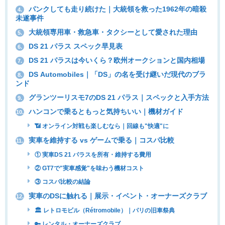
パンクしても走り続けた｜大統領を救った1962年の暗殺
4.
未遂事件
大統領専用車・救急車・タクシーとして愛された理由
5.
DS 21 パラス スペック早見表
6.
DS 21 パラスは今いくら？欧州オークションと国内相場
7.
DS Automobiles｜「DS」の名を受け継いだ現代のブラ
8.
ンド
グランツーリスモ7のDS 21 パラス｜スペックと入手方法
9.
ハンコンで乗るともっと気持ちいい｜機材ガイド
10.
📶 オンライン対戦も楽しむなら｜回線も"快適"に
実車を維持する vs ゲームで乗る｜コスパ比較
11.
① 実車DS 21 パラスを所有・維持する費用
② GT7で"実車感覚"を味わう機材コスト
③ コスパ比較の結論
実車のDSに触れる｜展示・イベント・オーナーズクラブ
12.
🏛 レトロモビル（Rétromobile）｜パリの旧車祭典
🔑 レンタル・オーナーズクラブ