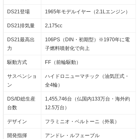
DS21登場
1965年モデルイヤー（2.1Lエンジン）
DS21排気量
2,175cc
DS21最高出
106PS（DIN・初期型）※1970年に電
力
子燃料噴射化で向上
駆動方式
FF（前輪駆動）
サスペンショ
ハイドロニューマチック（油気圧式・
ン
全4輪）
DS/ID総生産
1,455,746台（仏国内133万台・海外約
台数
12.5万台）
デザイン
フラミニオ・ベルトーニ（外装）
開発指揮
アンドレ・ルフェーブル