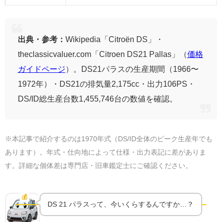
出典・参考：
Wikipedia「Citroën DS」・
theclassicvaluer.com「Citroen DS21 Pallas」（
価格
ガイドページ
）。DS21パラスの生産期間（1966〜
1972年）・DS21の排気量2,175cc・出力106PS・
DS/ID総生産台数1,455,746台の数値を確認。
※本記事で紹介するのは1970年式（DS/ID全体のピーク生産年でも
あります）。年式・仕向地によって仕様・出力表記に差がありま
す。詳細な個体差は専門店・旧車鑑定士にご確認ください。
DS 21 パラスは今いくら？欧州オークションと国内相
場
💰
中古相場
DS 21 パラスって、今いくらするんですか…？