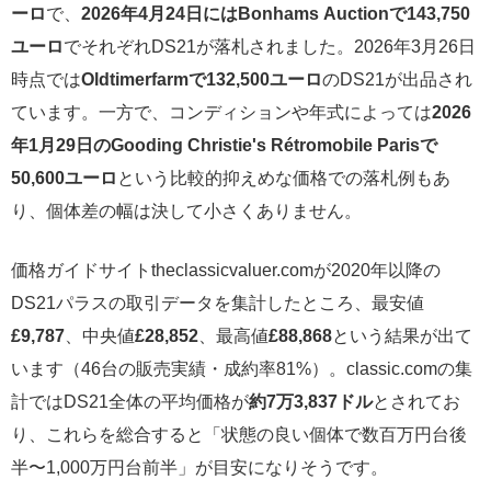
ーロ
で、
2026年4月24日にはBonhams Auctionで143,750
ユーロ
でそれぞれDS21が落札されました。2026年3月26日
時点では
Oldtimerfarmで132,500ユーロ
のDS21が出品され
ています。一方で、コンディションや年式によっては
2026
年1月29日のGooding Christie's Rétromobile Parisで
50,600ユーロ
という比較的抑えめな価格での落札例もあ
り、個体差の幅は決して小さくありません。
価格ガイドサイトtheclassicvaluer.comが2020年以降の
DS21パラスの取引データを集計したところ、最安値
£9,787
、中央値
£28,852
、最高値
£88,868
という結果が出て
います（46台の販売実績・成約率81%）。classic.comの集
計ではDS21全体の平均価格が
約7万3,837ドル
とされてお
り、これらを総合すると「状態の良い個体で数百万円台後
半〜1,000万円台前半」が目安になりそうです。