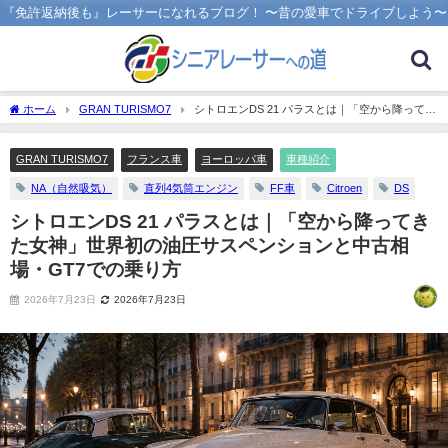
『免許返納後も』レーサーになれるブログ！ 〜昔の愛車でドライブしよう〜
ホーム
GRAN TURISMO7
シトロエンDS 21 パラスとは｜「空から降ってき
た女神」世界初の油圧サスペンションと中古相場・GT7での乗り方
GRAN TURISMO7
フランス車
ヨーロッパ車
車種紹介
NA（自然吸気）
直列4気筒エンジン
FF車
Citroen
DS
シトロエンDS 21 パラスとは｜「空から降ってき
た女神」世界初の油圧サスペンションと中古相
場・GT7での乗り方
2026年7月23日
2026年7月23日