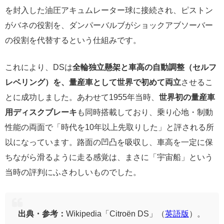
を封入した油圧アキュムレーター球に接続され、ピストン
がバネの役割を、ダンパーバルブがショックアブソーバー
の役割を代替するという仕組みです。
これにより、DSは
全輪独立懸架と車高の自動調整（セルフ
レベリング）を、量産車として世界で初めて両立
させるこ
とに成功しました。あわせて1955年当時、
世界初の量産車
用ディスクブレーキ
も同時搭載しており、乗り心地・制動
性能の両面で「時代を10年以上先取りした」と評される所
以になっています。路面の凹凸を吸収し、車高を一定に保
ちながら滑るように走る感覚は、まさに「宇宙船」という
当時の評判にふさわしいものでした。
出典・参考：
Wikipedia「Citroën DS」（
英語版
）。