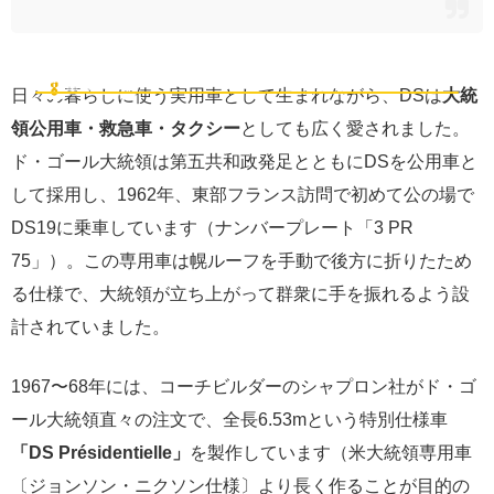
大統領専用車・救急車・タクシーとして愛された理由
🎖️
実用の歴史
日々の暮らしに使う実用車として生まれながら、DSは
大統
領公用車・救急車・タクシー
としても広く愛されました。
ド・ゴール大統領は第五共和政発足とともにDSを公用車と
して採用し、1962年、東部フランス訪問で初めて公の場で
DS19に乗車しています（ナンバープレート「3 PR
75」）。この専用車は幌ルーフを手動で後方に折りたため
る仕様で、大統領が立ち上がって群衆に手を振れるよう設
計されていました。
1967〜68年には、コーチビルダーのシャプロン社がド・ゴ
ール大統領直々の注文で、全長6.53mという特別仕様車
「DS Présidentielle」
を製作しています（米大統領専用車
〔ジョンソン・ニクソン仕様〕より長く作ることが目的の