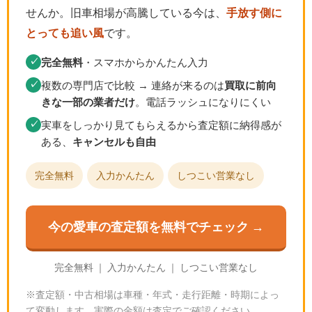
せんか。旧車相場が高騰している今は、
手放す側に
とっても追い風
です。
完全無料
・スマホからかんたん入力
✓
複数の専門店で比較 → 連絡が来るのは
買取に前向
✓
きな一部の業者だけ
。電話ラッシュになりにくい
実車をしっかり見てもらえるから査定額に納得感が
✓
ある、
キャンセルも自由
完全無料
入力かんたん
しつこい営業なし
今の愛車の査定額を無料でチェック →
完全無料 ｜ 入力かんたん ｜ しつこい営業なし
※査定額・中古相場は車種・年式・走行距離・時期によっ
て変動します。実際の金額は査定でご確認ください。