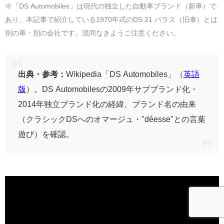
※「DS Automobiles」は現代の独立した自動車ブランド（新車）で
あり、本記事で紹介している1970年式のDS 21 パラス（旧車）とは
別の車・別の会社です。混同なきようご注意ください。
出典・参考：
Wikipedia「DS Automobiles」（
英語
版
）。DS Automobilesの2009年サブブランド化・
2014年独立ブランド化の経緯、ブランド名の由来
（クラシックDSへのオマージュ・"déesse"との言葉
遊び）を確認。
グランツーリスモ7のDS 21 パラス｜スペックと入手
方法
🎮
GT7の基本