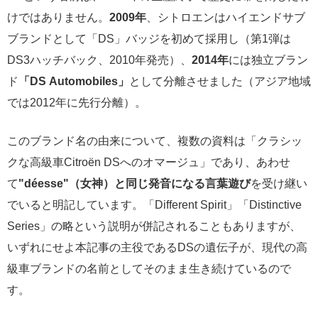
けではありません。
2009年
、シトロエンはハイエンドサブ
ブランドとして「DS」バッジを初めて採用し（第1弾は
DS3ハッチバック、2010年発売）、
2014年
には独立ブラン
ド
「DS Automobiles」
として分離させました（アジア地域
では2012年に先行分離）。
このブランド名の由来について、複数の資料は「クラシッ
クな高級車Citroën DSへのオマージュ」であり、あわせ
て
"déesse"（女神）と同じ発音になる言葉遊び
を受け継い
でいると明記しています。「Different Spirit」「Distinctive
Series」の略という説明が併記されることもありますが、
いずれにせよ本記事の主役であるDSの遺伝子が、現代の高
級車ブランドの名前としてそのまま生き続けているので
す。