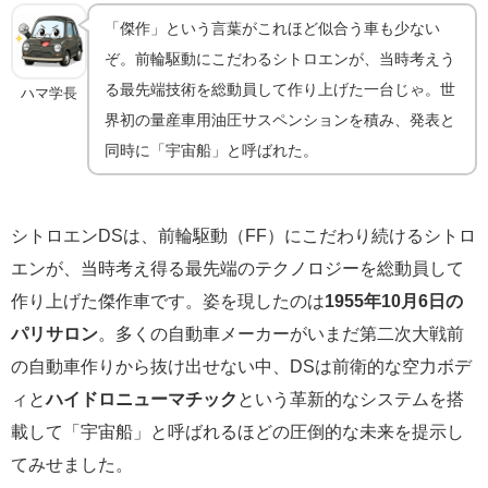
「傑作」という言葉がこれほど似合う車も少ない
ぞ。前輪駆動にこだわるシトロエンが、当時考えう
る最先端技術を総動員して作り上げた一台じゃ。世
ハマ学長
界初の量産車用油圧サスペンションを積み、発表と
同時に「宇宙船」と呼ばれた。
シトロエンDSは、前輪駆動（FF）にこだわり続けるシトロ
エンが、当時考え得る最先端のテクノロジーを総動員して
作り上げた傑作車です。姿を現したのは
1955年10月6日の
パリサロン
。多くの自動車メーカーがいまだ第二次大戦前
の自動車作りから抜け出せない中、DSは前衛的な空力ボデ
ィと
ハイドロニューマチック
という革新的なシステムを搭
載して「宇宙船」と呼ばれるほどの圧倒的な未来を提示し
てみせました。