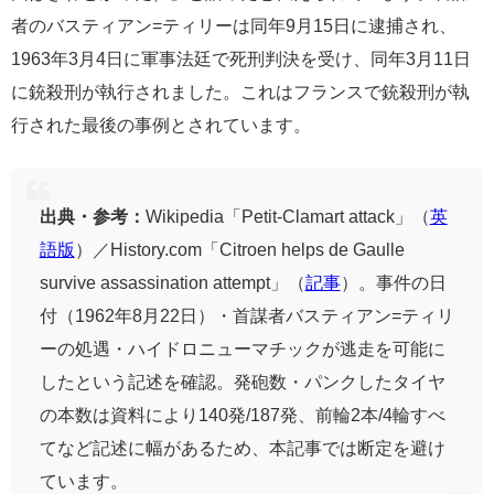
者のバスティアン=ティリーは同年9月15日に逮捕され、
1963年3月4日に軍事法廷で死刑判決を受け、同年3月11日
に銃殺刑が執行されました。これはフランスで銃殺刑が執
行された最後の事例とされています。
出典・参考：
Wikipedia「Petit-Clamart attack」（
英
語版
）／History.com「Citroen helps de Gaulle
survive assassination attempt」（
記事
）。事件の日
付（1962年8月22日）・首謀者バスティアン=ティリ
ーの処遇・ハイドロニューマチックが逃走を可能に
したという記述を確認。発砲数・パンクしたタイヤ
の本数は資料により140発/187発、前輪2本/4輪すべ
てなど記述に幅があるため、本記事では断定を避け
ています。