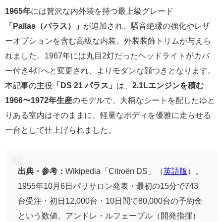
1965年
には贅沢な内外装を持つ最上級グレード
「Pallas（パラス）」
が追加され、騒音絶縁の強化やレザ
ーオプションを含む高級な内装、外装装飾トリムが与えら
れました。1967年には丸目2灯だったヘッドライトがカバ
ー付き4灯へと変更され、よりモダンな顔つきとなります。
本記事の主役
「DS 21 パラス」
は、
2.1Lエンジンを積む
1966〜1972年生産
のモデルで、大柄なシートを配したゆと
りある室内はそのままに、軽量なボディを優雅に走らせる
一台として仕上げられました。
出典・参考：
Wikipedia「Citroën DS」（
英語版
）。
1955年10月6日パリサロン発表・最初の15分で743
台受注・初日12,000台・10日間で80,000台の予約金
という数値、アンドレ・ルフェーブル（開発指揮）