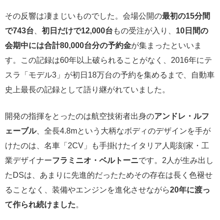
その反響は凄まじいものでした。会場公開の
最初の15分間
で743台
、
初日だけで12,000台
もの受注が入り、
10日間の
会期中には合計80,000台分の予約金
が集まったといいま
す。この記録は60年以上破られることがなく、2016年にテ
スラ「モデル3」が初日18万台の予約を集めるまで、自動車
史上最長の記録として語り継がれていました。
開発の指揮をとったのは航空技術者出身の
アンドレ・ルフ
ェーブル
、全長4.8mという大柄なボディのデザインを手が
けたのは、名車「2CV」も手掛けたイタリア人彫刻家・工
業デザイナー
フラミニオ・ベルトーニ
です。2人が生み出し
たDSは、あまりに先進的だったためその存在は長く色褪せ
ることなく、装備やエンジンを進化させながら
20年に渡っ
て作られ続けました
。