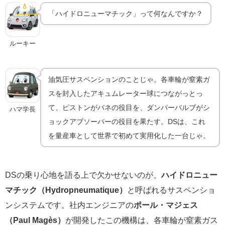
乗り心地」の正体
💧
革新技術
「ハイドロニューマチック」って何なんですか？
ルーキー
油気圧サスペンションのことじゃ。各車輪が窒素ガ
スを封入したアキュムレーター球につながっとっ
て、ピストンがバネの役目を、ダンパーバルブがシ
ハマ学長
ョックアブソーバーの役目を果たす。DSは、これ
を量産車として世界で初めて実用化した一台じゃ。
DSの乗り心地を語る上で欠かせないのが、
ハイドロニュー
マチック（Hydropneumatique）
と呼ばれるサスペンショ
ンシステムです。社内エンジニアの
ポール・マジェス
（Paul Magès）
が開発したこの機構は、各車輪が窒素ガス