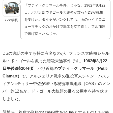
「プティ・クラマール事件」じゃな。1962年8月22
日、パリ近郊でドゴール大統領が乗ったDSが銃撃
を受けた。タイヤがパンクしても、あのハイドロニ
ハマ学長
ューマチックのおかげで車体を立て直し、フル加速
で逃げ切ったんじゃ。
DSの逸話の中でも特に有名なのが、フランス大統領
シャル
ル・ド・ゴール
を救った暗殺未遂事件です。
1962年8月22
日午後8時20分頃
、パリ近郊の
プティ・クラマール（Petit-
Clamart）
で、アルジェリア戦争の退役軍人ジャン・バステ
ィアン=ティリー中佐が率いる秘密軍事組織（OAS）のメン
バー約12名が、ド・ゴール大統領の乗る公用車を待ち伏せ
しました。
襲撃時、複数の資料では発砲数を140発とするものと187発