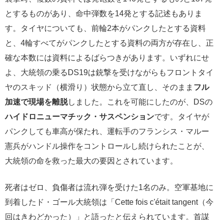
とするものがあり、命中弾数を14発とする記述もありま
す。タイヤについても、前輪2本がパンクしたとする資料
と、4輪すべてがパンクしたとする資料の両方が存在し、正
確な本数には資料によるばらつきがあります。いずれにせ
よ、大統領の乗るDS19は銃撃を受けながらもフロントタイ
ヤのスキッド（横滑り）状態から立て直し、そのまま
フル
加速で現場を離脱
しました。これを可能にしたのが、DSの
ハイドロニューマチック・サスペンション
です。タイヤが
パンクしても車高が保たれ、運転手のフランシス・マルー
憲兵がハンドル操作をコントロールし続けられたことが、
大統領の命を救った最大の要因とされています。
死者はゼロ、負傷者は流れ弾を受けた1名のみ。空軍基地に
到着したド・ゴール大統領は「Cette fois c'était tangent（今
回はきわどかった）」と語ったと伝えられています。首謀