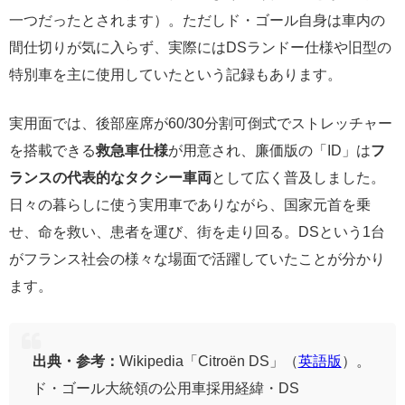
一つだったとされます）。ただしド・ゴール自身は車内の
間仕切りが気に入らず、実際にはDSランドー仕様や旧型の
特別車を主に使用していたという記録もあります。
実用面では、後部座席が60/30分割可倒式でストレッチャー
を搭載できる
救急車仕様
が用意され、廉価版の「ID」は
フ
ランスの代表的なタクシー車両
として広く普及しました。
日々の暮らしに使う実用車でありながら、国家元首を乗
せ、命を救い、患者を運び、街を走り回る。DSという1台
がフランス社会の様々な場面で活躍していたことが分かり
ます。
出典・参考：
Wikipedia「Citroën DS」（
英語版
）。
ド・ゴール大統領の公用車採用経緯・DS