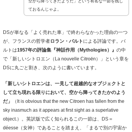
空から降ってきたようだ」という有名な一節を残し
ておるんじゃよ。
DSが単なる「よく売れた車」で終わらなかった理由の一つ
が、フランスの哲学者
ロラン・バルト
による評論です。バ
ルトは
1957年の評論集『神話作用（Mythologies）』
の中
で「新しいシトロエン（La nouvelle Citroën）」という章を
DSに丸ごと割き、次のように書いています。
「新しいシトロエンは、一見して超越的なオブジェクトと
して立ち現れる限りにおいて、空から降ってきたかのよう
だ」
（It is obvious that the new Citroen has fallen from the
sky inasmuch as it appears at first sight as a superlative
object.）。英訳版で広く知られるこの一節は、DS＝
déesse（女神）であることを踏まえ、「まるで別の宇宙か