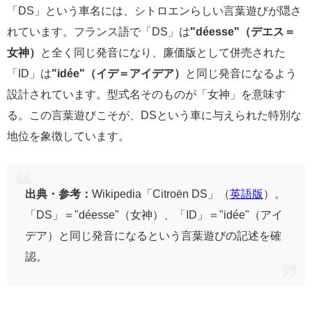
「DS」という車名には、シトロエンらしい言葉遊びが隠さ
れています。フランス語で「DS」は
"déesse"（デエス＝
女神）
と全く同じ発音になり、廉価版として併売された
「ID」は
"idée"（イデ＝アイデア）
と同じ発音になるよう
設計されています。型式名そのものが「女神」を意味す
る。この言葉遊びこそが、DSという車に与えられた特別な
地位を象徴しています。
出典・参考：
Wikipedia「Citroën DS」（
英語版
）。
「DS」＝"déesse"（女神）、「ID」＝"idée"（アイ
デア）と同じ発音になるという言葉遊びの記述を確
認。
世界初の量産車用ハイドロニューマチック｜「魔法の