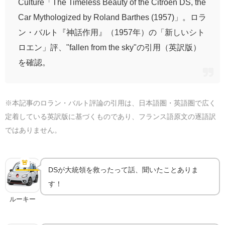
Culture「The Timeless Beauty of the Citroën DS, the
Car Mythologized by Roland Barthes (1957)」。ロラ
ン・バルト『神話作用』（1957年）の「新しいシト
ロエン」評、"fallen from the sky"の引用（英訳版）
を確認。
※本記事のロラン・バルト評論の引用は、日本語圏・英語圏で広く
定着している英訳版に基づくものであり、フランス語原文の逐語訳
ではありません。
パンクしても走り続けた｜大統領を救った1962年の
暗殺未遂事件
🚨
有名な逸話
DSが大統領を救ったって話、聞いたことありま
す！
ルーキー