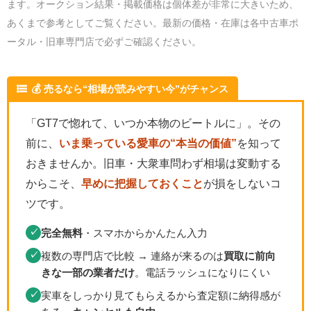
ます。オークション結果・掲載価格は個体差が非常に大きいため、
あくまで参考としてご覧ください。最新の価格・在庫は各中古車ポ
ータル・旧車専門店で必ずご確認ください。
💰 売るなら“相場が読みやすい今”がチャンス
「GT7で惚れて、いつか本物のビートルに」。その
前に、
いま乗っている愛車の“本当の価値”
を知って
おきませんか。旧車・大衆車問わず相場は変動する
からこそ、
早めに把握しておくこと
が損をしないコ
ツです。
完全無料
・スマホからかんたん入力
✓
複数の専門店で比較 → 連絡が来るのは
買取に前向
✓
きな一部の業者だけ
。電話ラッシュになりにくい
実車をしっかり見てもらえるから査定額に納得感が
✓