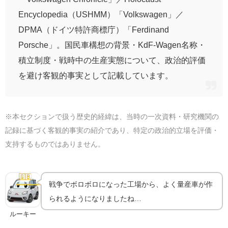
Encyclopedia（USHMM）「Volkswagen」／
DPMA（ドイツ特許商標庁）「Ferdinand
Porsche」。国民車構想の背景・KdF-Wagen名称・
積立制度・戦時中の生産実態について、政治的評価
を避け客観的事実として記載しています。
※本セクションで扱う歴史的経緯は、当時の一次資料・研究機関の
記録に基づく客観的事実の紹介であり、特定の政治的立場を評価・
支持するものではありません。
廃棄予定だった工場を救った英国人｜アイヴァン・ハ
ーストの決断
🇬🇧
戦後の奇跡
戦争でボロボロになった工場から、よく量産車が作
られるようになりましたね…
ルーキー