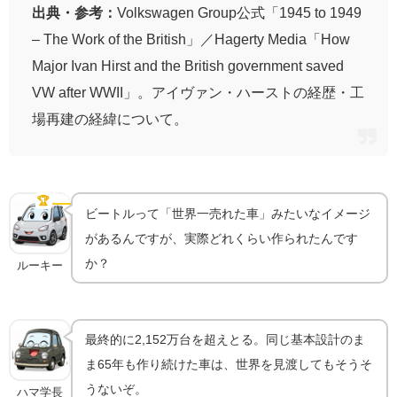
出典・参考：
Volkswagen Group公式「1945 to 1949
– The Work of the British」／Hagerty Media「How
Major Ivan Hirst and the British government saved
VW after WWII」。アイヴァン・ハーストの経歴・工
場再建の経緯について。
2,152万台超え｜「20世紀最多生産」級の記録
🏆
記録的生産台数
ビートルって「世界一売れた車」みたいなイメージ
があるんですが、実際どれくらい作られたんです
か？
ルーキー
最終的に2,152万台を超えとる。同じ基本設計のま
ま65年も作り続けた車は、世界を見渡してもそうそ
うないぞ。
ハマ学長