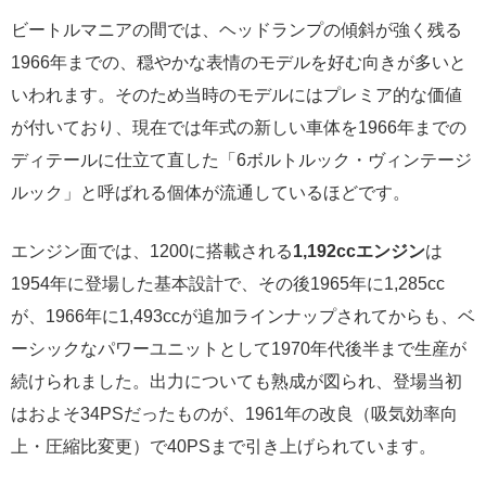
ビートルマニアの間では、ヘッドランプの傾斜が強く残る
1966年までの、穏やかな表情のモデルを好む向きが多いと
いわれます。そのため当時のモデルにはプレミア的な価値
が付いており、現在では年式の新しい車体を1966年までの
ディテールに仕立て直した「6ボルトルック・ヴィンテージ
ルック」と呼ばれる個体が流通しているほどです。
エンジン面では、1200に搭載される
1,192ccエンジン
は
1954年に登場した基本設計で、その後1965年に1,285cc
が、1966年に1,493ccが追加ラインナップされてからも、ベ
ーシックなパワーユニットとして1970年代後半まで生産が
続けられました。出力についても熟成が図られ、登場当初
はおよそ34PSだったものが、1961年の改良（吸気効率向
上・圧縮比変更）で40PSまで引き上げられています。