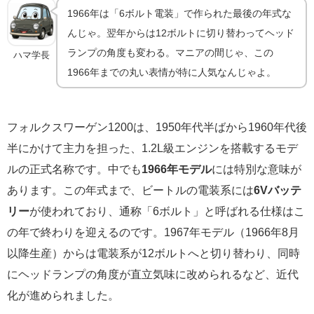
1966年は「6ボルト電装」で作られた最後の年式な
んじゃ。翌年からは12ボルトに切り替わってヘッド
ランプの角度も変わる。マニアの間じゃ、この
ハマ学長
1966年までの丸い表情が特に人気なんじゃよ。
フォルクスワーゲン1200は、1950年代半ばから1960年代後
半にかけて主力を担った、1.2L級エンジンを搭載するモデ
ルの正式名称です。中でも
1966年モデル
には特別な意味が
あります。この年式まで、ビートルの電装系には
6Vバッテ
リー
が使われており、通称「6ボルト」と呼ばれる仕様はこ
の年で終わりを迎えるのです。1967年モデル（1966年8月
以降生産）からは電装系が12ボルトへと切り替わり、同時
にヘッドランプの角度が直立気味に改められるなど、近代
化が進められました。