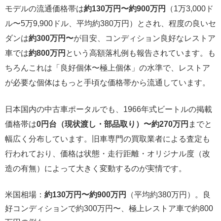
モデルの流通価格帯は
約130万円〜約900万円
（1万3,000ド
ル〜5万9,900ドル、平均約380万円）とされ、程度の良いセ
ダンは
約300万円〜
が目安、コンディション良好なレストア
車では
約800万円
という高額落札例も報告されています。も
ちろんこれは「良好個体〜極上個体」の水準で、レストア
が必要な個体はもっと手頃な価格帯から流通しています。
日本国内の中古車ポータルでも、1966年式ビートルの掲載
価格帯は
0円台（現状渡し・部品取り）〜約270万円
までと
幅広く分布しています。旧車専門の買取業者による査定も
行われており、価格は状態・走行距離・オリジナル度（改
造の有無）によって大きく変動するのが実情です。
米国相場：
約130万円〜約900万円
（平均約380万円）。良
好コンディションで約300万円〜、極上レストア車で約800