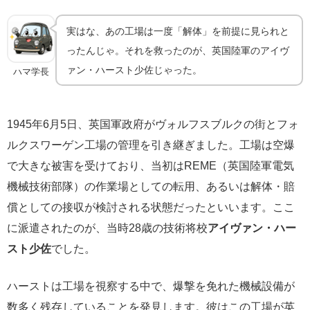
実はな、あの工場は一度「解体」を前提に見られと
ったんじゃ。それを救ったのが、英国陸軍のアイヴ
ァン・ハースト少佐じゃった。
ハマ学長
1945年6月5日、英国軍政府がヴォルフスブルクの街とフォ
ルクスワーゲン工場の管理を引き継ぎました。工場は空爆
で大きな被害を受けており、当初はREME（英国陸軍電気
機械技術部隊）の作業場としての転用、あるいは解体・賠
償としての接収が検討される状態だったといいます。ここ
に派遣されたのが、当時28歳の技術将校
アイヴァン・ハー
スト少佐
でした。
ハーストは工場を視察する中で、爆撃を免れた機械設備が
数多く残存していることを発見します。彼はこの工場が英