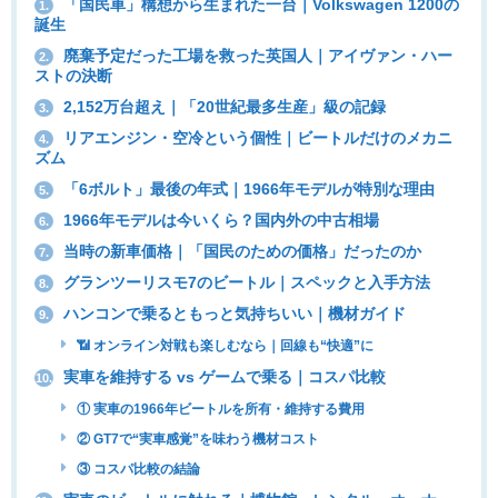
「国民車」構想から生まれた一台｜Volkswagen 1200の
1.
誕生
廃棄予定だった工場を救った英国人｜アイヴァン・ハー
2.
ストの決断
2,152万台超え｜「20世紀最多生産」級の記録
3.
リアエンジン・空冷という個性｜ビートルだけのメカニ
4.
ズム
「6ボルト」最後の年式｜1966年モデルが特別な理由
5.
1966年モデルは今いくら？国内外の中古相場
6.
当時の新車価格｜「国民のための価格」だったのか
7.
グランツーリスモ7のビートル｜スペックと入手方法
8.
ハンコンで乗るともっと気持ちいい｜機材ガイド
9.
📶 オンライン対戦も楽しむなら｜回線も“快適”に
実車を維持する vs ゲームで乗る｜コスパ比較
10.
① 実車の1966年ビートルを所有・維持する費用
② GT7で“実車感覚”を味わう機材コスト
③ コスパ比較の結論