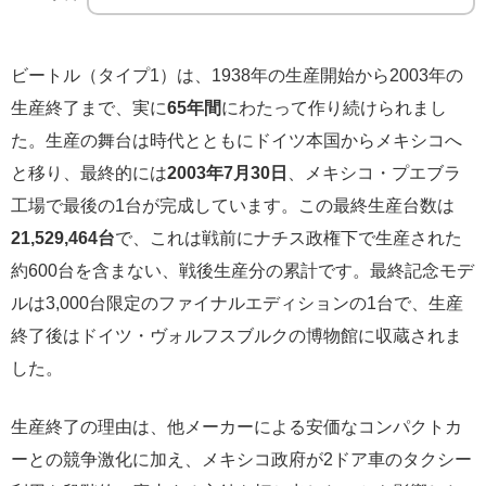
ビートル（タイプ1）は、1938年の生産開始から2003年の
生産終了まで、実に
65年間
にわたって作り続けられまし
た。生産の舞台は時代とともにドイツ本国からメキシコへ
と移り、最終的には
2003年7月30日
、メキシコ・プエブラ
工場で最後の1台が完成しています。この最終生産台数は
21,529,464台
で、これは戦前にナチス政権下で生産された
約600台を含まない、戦後生産分の累計です。最終記念モデ
ルは3,000台限定のファイナルエディションの1台で、生産
終了後はドイツ・ヴォルフスブルクの博物館に収蔵されま
した。
生産終了の理由は、他メーカーによる安価なコンパクトカ
ーとの競争激化に加え、メキシコ政府が2ドア車のタクシー