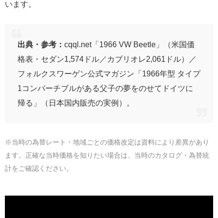
います。
出典・参考：
cqql.net「1966 VW Beetle」（米国価
格表・セダン1,574ドル／カブリオレ2,061ドル）／
フォルクスワーゲン公式マガジン「1966年型 タイプ
1コンバーチブルがある父子の夢をのせてドイツに
帰る」（日本国内販売の実例）。
※当時の為替レート・地域ごとの価格改定は資料により差異があり
ます。正確な当時価格を知りたい場合は、当時のカタログ・為替統
計をご確認ください。
グランツーリスモ7のビートル｜スペックと入手方法
🎮
GT7の基本