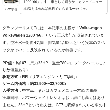
1200 '66」。中古車として買うか、カフェメニュー
本#3を進めれば無料でもらえる一台じゃ。
ハマ学長
グランツーリスモ7には、本記事の主役が
「Volkswagen
Volkswagen 1200 '66」
という正式表記で収録されていま
す。空冷水平対向4気筒・排気量1,192ccという実車のスペ
ックがそのまま反映されているのが特徴です。
PP値：約167
（馬力33HP・重量780kg。データベースによ
り数値差あり）
駆動方式：RR
（リアエンジン・リア駆動）
ゲーム内価格：約31,900〜32,700Cr
入手方法：
中古車、またはカフェメニュー本#3の報酬
実車同様、パワーウェイトレシオはお世辞にも高くはあり
ません。33HPという出力は、GT7に収録されている車の中