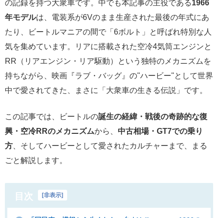
の記録を持つ大衆車です。中でも本記事の主役である
1966
年モデル
は、電装系が6Vのまま生産された最後の年式にあ
たり、ビートルマニアの間で「6ボルト」と呼ばれ特別な人
気を集めています。リアに搭載された空冷4気筒エンジンと
RR（リアエンジン・リア駆動）という独特のメカニズムを
持ちながら、映画『ラブ・バッグ』の"ハービー"として世界
中で愛されてきた、まさに「大衆車の生きる伝説」です。
この記事では、ビートルの
誕生の経緯・戦後の奇跡的な復
興・空冷RRのメカニズム
から、
中古相場・GT7での乗り
方
、そしてハービーとして愛されたカルチャーまで、まる
ごと解説します。
目次
[
非表示
]