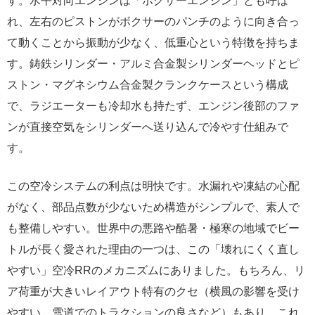
す。水平対向エンジンは「ボクサーエンジン」とも呼ば
れ、左右のピストンがボクサーのパンチのように向き合っ
て動くことから振動が少なく、低重心という特徴を持ちま
す。鋳鉄シリンダー・アルミ合金製シリンダーヘッドとピ
ストン・マグネシウム合金製クランクケースという構成
で、ラジエーターも冷却水も持たず、エンジン後部のファ
ンが直接空気をシリンダーへ送り込んで冷やす仕組みで
す。
この空冷システムの利点は明快です。水漏れや凍結の心配
がなく、部品点数が少ないため構造がシンプルで、素人で
も整備しやすい。世界中の悪路や酷暑・極寒の地域でビー
トルが長く愛された理由の一つは、この「壊れにくく直し
やすい」空冷RRのメカニズムにありました。もちろん、リ
ア荷重が大きいレイアウト特有のクセ（横風の影響を受け
やすい、雪道でのトラクションの良さなど）もあり、これ