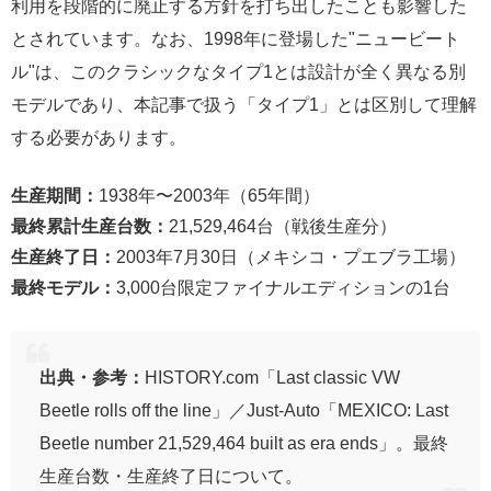
利用を段階的に廃止する方針を打ち出したことも影響した
とされています。なお、1998年に登場した"ニュービート
ル"は、このクラシックなタイプ1とは設計が全く異なる別
モデルであり、本記事で扱う「タイプ1」とは区別して理解
する必要があります。
生産期間：
1938年〜2003年（65年間）
最終累計生産台数：
21,529,464台（戦後生産分）
生産終了日：
2003年7月30日（メキシコ・プエブラ工場）
最終モデル：
3,000台限定ファイナルエディションの1台
出典・参考：
HISTORY.com「Last classic VW
Beetle rolls off the line」／Just-Auto「MEXICO: Last
Beetle number 21,529,464 built as era ends」。最終
生産台数・生産終了日について。