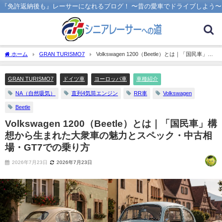
『免許返納後も』レーサーになれるブログ！ 〜昔の愛車でドライブしよう〜
ホーム
GRAN TURISMO7
Volkswagen 1200（Beetle）とは｜「国民車」構
想から生まれた大衆車の魅力とスペック・中古相場・GT7での乗り方
GRAN TURISMO7
ドイツ車
ヨーロッパ車
車種紹介
NA（自然吸気）
直列4気筒エンジン
RR車
Volkswagen
Beetle
Volkswagen 1200（Beetle）とは｜「国民車」構
想から生まれた大衆車の魅力とスペック・中古相
場・GT7での乗り方
2026年7月23日
2026年7月23日