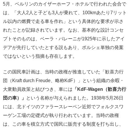
5月、ベルリンのカイザーホーフ・ホテルで行われた会合で
は、「大人2人と子ども3人が乗れて、100kmあたり7リット
ル以内の燃費で走る車を作れ」という具体的な要求が示さ
れたことが記録されています。なお、基本的な設計コンセ
プトそのものは、ベーラ・バレーニが1925年に示したアイ
デアが先行していたとする説もあり、ポルシェ単独の発案
ではないという指摘も存在します。
この国民車計画は、当時の政権が推進していた「歓喜力行
団（Kraft durch Freude、略称KdF）」という組織の余暇・
大衆動員政策と結びつき、車には
「KdF-Wagen（歓喜力行
団の車）」
という名称が与えられました。1938年5月26日
には、北ドイツのファラースレーベン近郊でフォルクスワ
ーゲン工場の定礎式が執り行われています。当時の政権
は、この車を積立方式で国民に販売する制度を打ち出し、