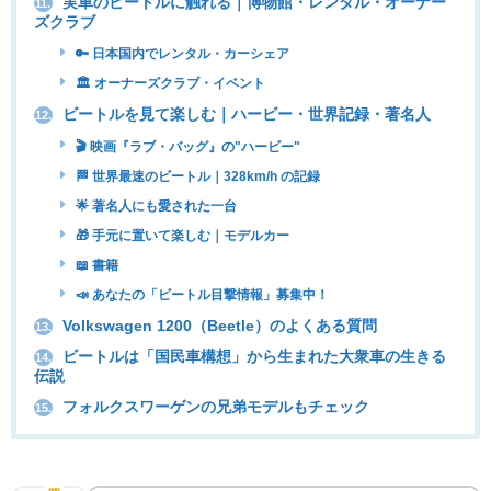
実車のビートルに触れる｜博物館・レンタル・オーナー
11.
ズクラブ
🔑 日本国内でレンタル・カーシェア
🏛 オーナーズクラブ・イベント
ビートルを見て楽しむ｜ハービー・世界記録・著名人
12.
🎬 映画『ラブ・バッグ』の"ハービー"
🏁 世界最速のビートル｜328km/h の記録
🌟 著名人にも愛された一台
🎁 手元に置いて楽しむ｜モデルカー
📖 書籍
📣 あなたの「ビートル目撃情報」募集中！
Volkswagen 1200（Beetle）のよくある質問
13.
ビートルは「国民車構想」から生まれた大衆車の生きる
14.
伝説
フォルクスワーゲンの兄弟モデルもチェック
15.
「国民車」構想から生まれた一台｜Volkswagen