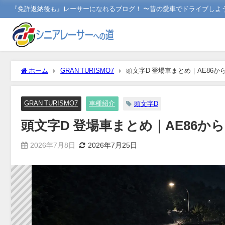
『免許返納後も』レーサーになれるブログ！ 〜昔の愛車でドライブしよ
ホーム
GRAN TURISMO7
頭文字D 登場車まとめ｜AE86か
GRAN TURISMO7
車種紹介
頭文字D
頭文字D 登場車まとめ｜AE86か
2026年7月8日
2026年7月25日