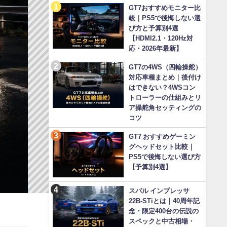
GT7おすすめモニター比
較｜PS5で後悔しない選
び方と予算別4選
【HDMI2.1・120Hz対
応・2026年最新】
GT7の4WS（四輪操舵）
対応車種まとめ｜後付け
はできない？4WSコン
トローラーの仕組みとリ
ア操舵角セッティングの
コツ
GT7 おすすめゲーミン
グヘッドセット比較｜
PS5で後悔しない選び方
【予算別4選】
スバル インプレッサ
22B-STiとは｜40周年記
念・限定400台の伝説の
スペックと中古相場・