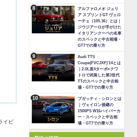
アルファロメオ ジュリ
ア スプリントGT ヴェロ
ーチェ（105.36）とは｜
ジウジアーロが手がけた
イタリアンクーペの名車
のスペックと中古相場・
GT7での乗り方
Audi TTS
Coupe(FVCJXF)'14とは
｜2.0L直4ターボ×クワ
トロで武装した第3世代
TTのスペックと中古相
場・GT7での乗り方
ブガッティ・シロンとは
｜ヴェイロン後継の
1500PS W16ハイパーカ
ー・スペックと中古相
ライビ
場・GT7での乗り方