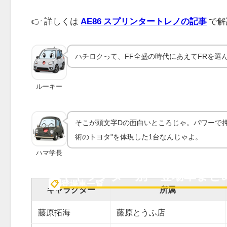
👉 詳しくは
AE86 スプリンタートレノの記事
で解
ハチロクって、FF全盛の時代にあえてFRを選
ルーキー
そこが頭文字Dの面白いところじゃ。パワーで押
術のトヨタ"を体現した1台なんじゃよ。
ハマ学長
キャラクター別・登場車まと
📋
登場車一覧
キャラクター
所属
藤原拓海
藤原とうふ店