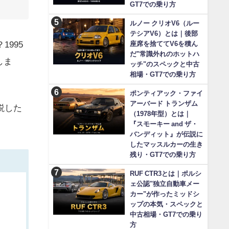
GT7での乗り方
ルノー クリオV6（ルー
テシアV6）とは｜後部
995
座席を捨ててV6を積ん
だ"常識外れのホットハ
しま
ッチ"のスペックと中古
相場・GT7での乗り方
ポンティアック・ファイ
アーバード トランザム
説した
（1978年型）とは｜
『スモーキー and ザ・
バンディット』が伝説に
したマッスルカーの生き
残り・GT7での乗り方
RUF CTR3とは｜ポルシ
ェ公認"独立自動車メー
カー"が作ったミッドシ
ップの本気・スペックと
中古相場・GT7での乗り
方