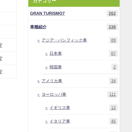
カテゴリー
GRAN TURISMO7
262
車種紹介
238
アジア・パシフィック車
89
定
日本車
87
定
韓国車
2
定
アメリカ車
34
ヨーロッパ車
111
イギリス車
12
イタリア車
45