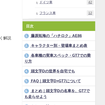
ドイツ車
42
フランス車
12
目次
藤原拓海の「ハチロク」AE86
1.
く解説
キャラクター別・登場車まとめ表
2.
各車種の実車スペック・GT7での乗
3.
り方
頭文字Dの世界を自宅でも
4.
FAQ｜頭文字D×GT7について
5.
まとめ｜頭文字Dの名車を、GT7で
6.
も走らせよう