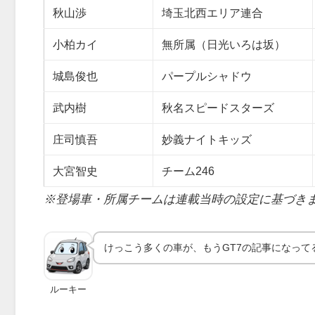
秋山渉
埼玉北西エリア連合
小柏カイ
無所属（日光いろは坂）
城島俊也
パープルシャドウ
武内樹
秋名スピードスターズ
庄司慎吾
妙義ナイトキッズ
大宮智史
チーム246
※登場車・所属チームは連載当時の設定に基づき
けっこう多くの車が、もうGT7の記事になって
ルーキー