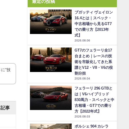
最近の投稿
ブガッティ ヴェイロン
16.4とは｜スペック・
中古相場から見るGT7
での乗り方【2013年
式】
2026.08.06
GT7のフェラーリ全17
台まとめ｜レースの技
術を市販化してきた系
譜とV12・V8・V6の役
に"技
割分担
2026.08.04
フェラーリ 296 GTBと
は｜V6ハイブリッド
830馬力・スペックと中
古相場・GT7での乗り
車記事
方【2022年式】
2026.08.03
ポルシェ 904 カレラ