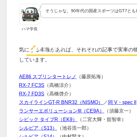
そうじゃな。90年代の国産スポーツはGT7と
ハマ学長
各車種の実車スペック・GT7で
方
🔗
詳しく知る
気になる車種があれば、それぞれの記事で実車の物
しています。
AE86 スプリンタートレノ
（藤原拓海）
RX-7 FC3S
（高橋涼介）
RX-7 FD3S
（高橋啓介）
スカイラインGT-R BNR32（NISMO）
／
同 V・spec II
ランサーエボリューションIII（CE9A）
（須藤京一）
シビック タイプR（EK9）
（二宮大輝・舘智幸）
シルビア（S13）
（池谷浩一郎）
シルビア（S14）
（中村賢太）