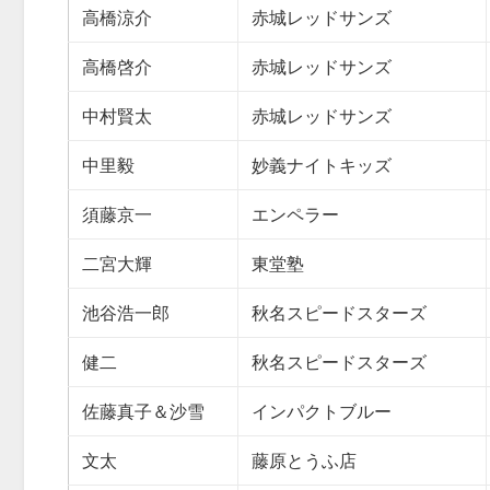
高橋涼介
赤城レッドサンズ
高橋啓介
赤城レッドサンズ
中村賢太
赤城レッドサンズ
中里毅
妙義ナイトキッズ
須藤京一
エンペラー
二宮大輝
東堂塾
池谷浩一郎
秋名スピードスターズ
健二
秋名スピードスターズ
佐藤真子＆沙雪
インパクトブルー
文太
藤原とうふ店