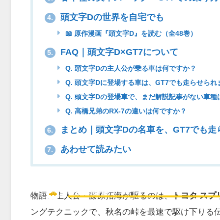
頭文字Dの世界を自宅でも
4.
📖 原作漫画『頭文字D』を読む（全48巻）
FAQ｜頭文字D×GT7について
5.
Q. 頭文字Dの主人公が乗る車は何ですか？
Q. 頭文字Dに登場する車は、GT7でも走らせられ
Q. 頭文字Dの登場車で、まだ解説記事がない車種
Q. 高橋兄弟のRX-7の違いは何ですか？
まとめ｜頭文字Dの名車を、GT7でも走
6.
あわせて読みたい
7.
藤原拓海の「ハチロク」AE8
🚗
主人公の愛車
物語の主人公・藤原拓海が駆るのは、
トヨタ スプ
ングテクニックで、秋名の峠を最速で駆け下りる