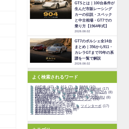
GTSとは｜100台条件が
生んだ市販レーシング
カーの伝説・スペック
と中古相場・GT7での
乗り方【1964年式】
2026.08.02
GT7のポルシェ全14台
まとめ｜356から911・
カレラGTまで70年の系
譜を一覧で解説
2026.08.02
よく検索されるワード
4WD車
(47)
911
(7)
BMW
(10)
Chevrolet
(10)
Corvette
(7)
Ferrari
(17)
FF車
(31)
Ford
(12)
FR車
(99)
HONDA
(15)
Lamborghini
(9)
MAZDA
(8)
MITSUBISHI
(9)
MR車
(44)
NA（自然吸気）
(129)
NISSAN
(26)
PORSCHE
(15)
RR車
(15)
SUBARU
(8)
TOYOTA
(20)
V型6気筒エンジン
(19)
V型8気筒エンジン
(50)
V型12気筒エンジン
(15)
スーパーチャージャー
(8)
ターボチャージャー
(76)
ツインターボ
(17)
水平対向4気筒エンジン
(13)
水平対向6気筒エンジン
(8)
直列4気筒エンジン
(53)
直列6気筒エンジン
(22)