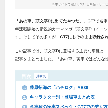
※本サイトで紹介している商品・サー
「あの車、頭文字Dに出てたやつだ」
。GT7で名
年連載開始の伝説的カーマンガ『頭文字D（イニシ
す。そしてその多くが、
GT7にもそのまま収録さ
この記事では、頭文字Dに登場する主要な車種と、
記事をまとめました。「あの車、実車ではどんな
目次
[
非表示
]
藤原拓海の「ハチロク」AE86
1.
キャラクター別・登場車まとめ表
2.
各車種の実車スペック・GT7での乗り方
3.