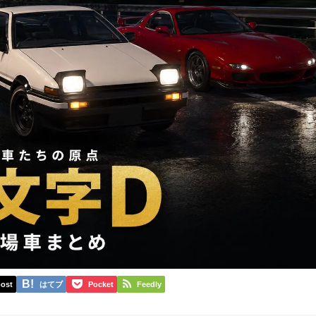
ost
はてブ
Pocket
Feedly