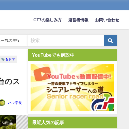
GT7の楽しみ方
運営者情報
お問い合わせ
ュー#1の主役
YouTubeでも解説中
5ドア
一台のス
ハマ学長
最近人気の記事