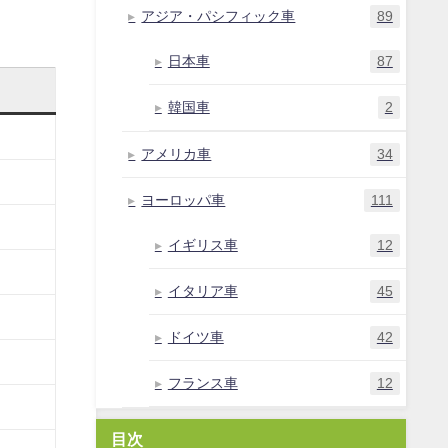
アジア・パシフィック車
89
日本車
87
韓国車
2
アメリカ車
34
ヨーロッパ車
111
イギリス車
12
イタリア車
45
ドイツ車
42
フランス車
12
目次