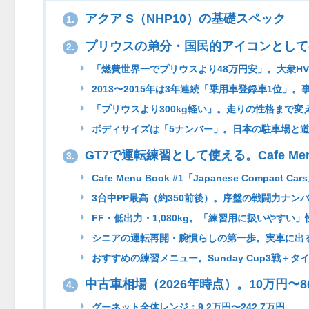
アクア S（NHP10）の基礎スペック
1.
プリウスの弟分・国民的アイコンとして
2.
「燃費世界一でプリウスより48万円安」。大衆H
2013〜2015年は3年連続「乗用車登録車1位」
「プリウスより300kg軽い」。走りの性格まで変
ボディサイズは「5ナンバー」。日本の駐車場と
GT7で運転練習として使える。Cafe Menu
3.
Cafe Menu Book #1「Japanese Compact C
3台中PP最高（約350前後）。序盤の戦闘力ナン
FF・低出力・1,080kg。「練習用に扱いやすい」
シニアの運転再開・腕慣らしの第一歩。実車に出
おすすめの練習メニュー。Sunday Cup3戦＋タ
中古車相場（2026年時点）。10万円〜
4.
グーネット全体レンジ：9.2万円〜242.7万円