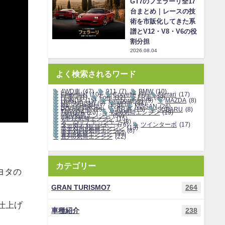
GT7のフェラーリ全17
台まとめ｜レースの技
術を市販化してきた系
譜とV12・V8・V6の役
割分担
2026.08.04
よく検索されるワード
4WD車
(47)
911
(7)
BMW
(10)
Chevrolet
(10)
Corvette
(7)
Ferrari
(17)
FF車
(31)
Ford
(12)
FR車
(99)
HONDA
(15)
Lamborghini
(9)
MAZDA
(8)
MITSUBISHI
(9)
MR車
(44)
NA（自然吸気）
(129)
NISSAN
(26)
PORSCHE
(15)
RR車
(15)
SUBARU
(8)
TOYOTA
(20)
V型6気筒エンジン
(19)
V型8気筒エンジン
(50)
V型12気筒エンジン
(15)
スーパーチャージャー
(8)
ターボチャージャー
(76)
ツインターボ
(17)
水平対向4気筒エンジン
(13)
水平対向6気筒エンジン
(8)
直列4気筒エンジン
(53)
直列6気筒エンジン
(22)
カテゴリー
トヨタの
GRAN TURISMO7
264
仕上げ
車種紹介
238