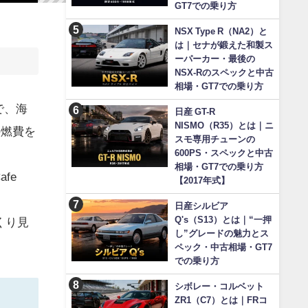
GT7での乗り方
NSX Type R（NA2）と
は｜セナが鍛えた和製ス
ーパーカー・最後の
NSX-Rのスペックと中古
相場・GT7での乗り方
で、海
日産 GT-R
NISMO（R35）とは｜ニ
の燃費を
スモ専用チューンの
600PS・スペックと中古
相場・GT7での乗り方
fe
【2017年式】
。
日産シルビア
Q's（S13）とは｜“一押
くり見
し”グレードの魅力とス
ペック・中古相場・GT7
での乗り方
シボレー・コルベット
ZR1（C7）とは｜FRコ