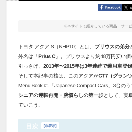
Facebook
p
※本サイトで紹介している商品・サー
トヨタ アクア S（NHP10）とは、
プリウスの弟分
外名は「
Prius C
」。プリウスより約48万円安い価
引っさげ、
2013年〜2015年は3年連続で乗用車登
そして本記事の核は、このアクアが
GT7（グラン
Menu Book #1「Japanese Compact Cars」3台の
シニアの運転再開・腕慣らしの第一歩
として、実
ていこう。
目次
[
非表示
]