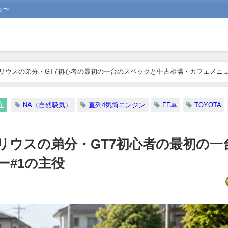
う〜
は｜プリウスの弟分・GT7初心者の最初の一台のスペックと中古相場・カフェメニ
介
NA（自然吸気）
直列4気筒エンジン
FF車
TOYOTA
｜プリウスの弟分・GT7初心者の最初の
ー#1の主役