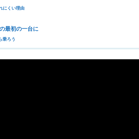
れにくい理由
）
者の最初の一台に
から乗ろう