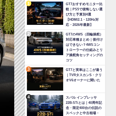
GT7おすすめモニター比
較｜PS5で後悔しない選
び方と予算別4選
【HDMI2.1・120Hz対
応・2026年最新】
GT7の4WS（四輪操舵）
対応車種まとめ｜後付け
はできない？4WSコン
トローラーの仕組みとリ
ア操舵角セッティングの
コツ
GT7と実車はここが違う
｜TVRタスカンS・クリ
オV6オーナーに聞いた
スバル インプレッサ
22B-STiとは｜40周年記
念・限定400台の伝説の
スペックと中古相場・