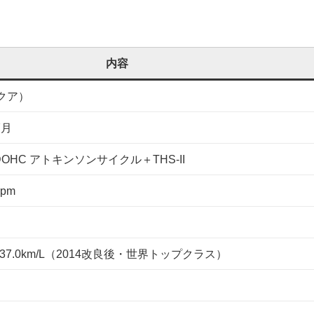
内容
アクア）
7月
直4 DOHC アトキンソンサイクル＋THS-II
rpm
→37.0km/L（2014改良後・世界トップクラス）