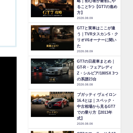
略｜初心者が最初にや
ること5つ【GT7の進め
方】
2026.08.09
GT7と実車はここが違
う｜TVRタスカンS・ク
リオV6オーナーに聞い
た
2026.08.09
GT7の日産車まとめ｜
GT-R・フェアレディ
Z・シルビア/180SX 3つ
の系譜23台
2026.08.08
ブガッティ ヴェイロン
16.4とは｜スペック・
中古相場から見るGT7
での乗り方【2013年
式】
2026.08.06