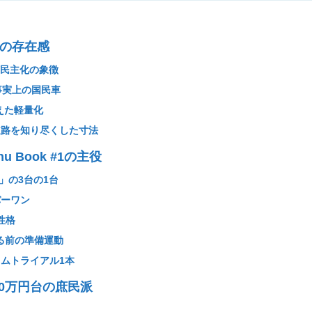
の存在感
V民主化の象徴
。事実上の国民車
えた軽量化
道路を知り尽くした寸法
 Book #1の主役
ars」の3台の1台
バーワン
性格
る前の準備運動
イムトライアル1本
80万円台の庶民派