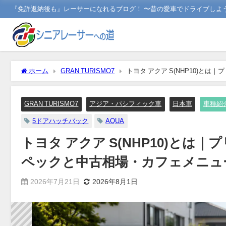
『免許返納後も』レーサーになれるブログ！ 〜昔の愛車でドライブしよ
ホーム
GRAN TURISMO7
トヨタ アクア S(NHP10)と
GRAN TURISMO7
アジア・パシフィック車
日本車
車種紹
5ドアハッチバック
AQUA
トヨタ アクア S(NHP10)とは
ペックと中古相場・カフェメニュ
2026年7月21日
2026年8月1日