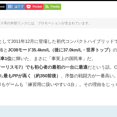
ost
はてブ
Pocket
Feedly
ビス等の外部リンクには、プロモーションが含まれています。
として2011年12月に登場した初代コンパクトハイブリッド
格と
JC08モード35.4km/L（後に37.0km/L・世界トップ）
録車1位
に輝いた、まさに「事実上の国民車」だ。
ツーリスモ7）でも初心者の最初の一台に最適
だという話。Ca
うち
最もPPが高く（約350前後）
、序盤の戦闘力が一番高い
車もゲームも「練習用に扱いやすい1台」。その理由をじっ