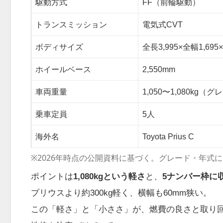
駆動方式
FF（前輪駆動）
トランスミッション
電気式CVT
ボディサイズ
全長3,995×全幅1,69
ホイールベース
2,550mm
車両重量
1,050〜1,080kg（
乗車定員
5人
海外名
Toyota Prius C
※2026年時点の公開資料に基づく。グレード・年式
ポイントは
1,080kgという軽さ
と、
5ナンバー枠に
プリウスより約300kg軽く、横幅も60mm狭い。
この「軽さ」と「小ささ」が、燃費の良さと取り