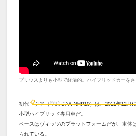
プリウスよりも小型で経済的。ハイブリッドカーをさ
アクア S（NHP10）の基礎ス
📋
BASIC SPEC
初代アクア（型式 DAA-NHP10）は、2011年1
小型ハイブリッド専用車だ。
ベースはヴィッツのプラットフォームだが、車体は
られている。