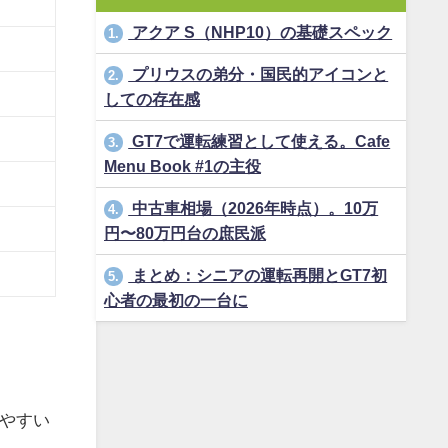
アクア S（NHP10）の基礎スペック
1.
プリウスの弟分・国民的アイコンと
2.
しての存在感
GT7で運転練習として使える。Cafe
3.
Menu Book #1の主役
中古車相場（2026年時点）。10万
4.
円〜80万円台の庶民派
まとめ：シニアの運転再開とGT7初
5.
心者の最初の一台に
やすい