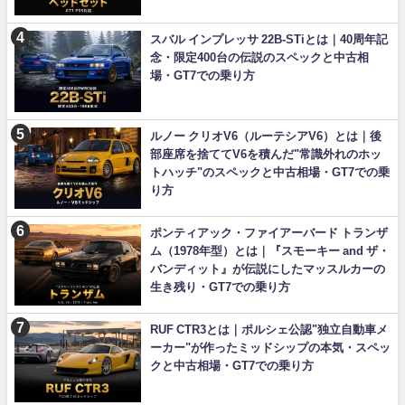
スバル インプレッサ 22B-STiとは｜40周年記
念・限定400台の伝説のスペックと中古相
場・GT7での乗り方
ルノー クリオV6（ルーテシアV6）とは｜後
部座席を捨ててV6を積んだ"常識外れのホッ
トハッチ"のスペックと中古相場・GT7での乗
り方
ポンティアック・ファイアーバード トランザ
ム（1978年型）とは｜『スモーキー and ザ・
バンディット』が伝説にしたマッスルカーの
生き残り・GT7での乗り方
RUF CTR3とは｜ポルシェ公認"独立自動車メ
ーカー"が作ったミッドシップの本気・スペッ
クと中古相場・GT7での乗り方