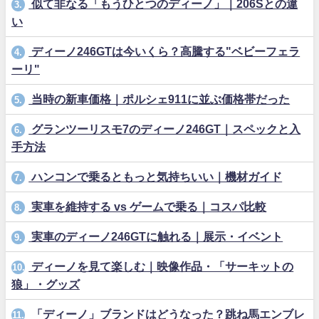
似て非なる「もうひとつのディーノ」｜206Sとの違
3.
い
ディーノ246GTは今いくら？高騰する"ベビーフェラ
4.
ーリ"
当時の新車価格｜ポルシェ911に並ぶ価格帯だった
5.
グランツーリスモ7のディーノ246GT｜スペックと入
6.
手方法
ハンコンで乗るともっと気持ちいい｜機材ガイド
7.
実車を維持する vs ゲームで乗る｜コスパ比較
8.
実車のディーノ246GTに触れる｜展示・イベント
9.
ディーノを見て楽しむ｜映像作品・「サーキットの
10.
狼」・グッズ
「ディーノ」ブランドはどうなった？跳ね馬エンブレ
11.