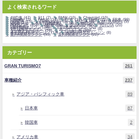
よく検索されるワード
4WD車
(47)
911
(7)
BMW
(10)
Chevrolet
(10)
Corvette
(7)
Ferrari
(17)
FF車
(31)
Ford
(12)
FR車
(99)
HONDA
(15)
Lamborghini
(9)
MAZDA
(8)
MITSUBISHI
(9)
MR車
(44)
NA（自然吸気）
(129)
NISSAN
(26)
PORSCHE
(15)
RR車
(15)
SUBARU
(8)
TOYOTA
(20)
V型6気筒エンジン
(19)
V型8気筒エンジン
(50)
V型12気筒エンジン
(15)
スーパーチャージャー
(8)
ターボチャージャー
(76)
ツインターボ
(17)
水平対向4気筒エンジン
(13)
水平対向6気筒エンジン
(8)
直列4気筒エンジン
(53)
直列6気筒エンジン
(22)
カテゴリー
GRAN TURISMO7
261
車種紹介
237
アジア・パシフィック車
89
日本車
87
韓国車
2
アメリカ車
34