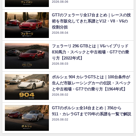
2026.08.06
GT7のフェラーリ全17台まとめ｜レースの技
術を市販化してきた系譜とV12・V8・V6の
役割分担
2026.08.04
フェラーリ 296 GTBとは｜V6ハイブリッド
830馬力・スペックと中古相場・GT7での乗
り方【2022年式】
2026.08.03
ポルシェ 904 カレラGTSとは｜100台条件が
生んだ市販レーシングカーの伝説・スペック
と中古相場・GT7での乗り方【1964年式】
2026.08.02
GT7のポルシェ全14台まとめ｜356から
911・カレラGTまで70年の系譜を一覧で解説
2026.08.02