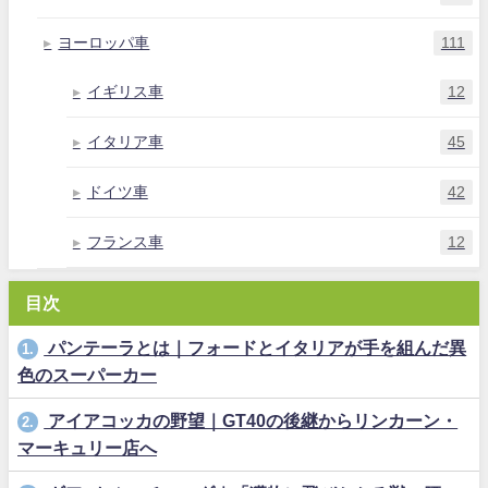
ヨーロッパ車
111
イギリス車
12
イタリア車
45
ドイツ車
42
フランス車
12
目次
パンテーラとは｜フォードとイタリアが手を組んだ異
1.
色のスーパーカー
アイアコッカの野望｜GT40の後継からリンカーン・
2.
マーキュリー店へ