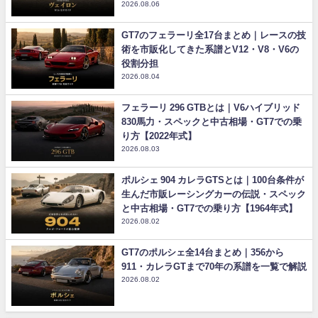
2026.08.06
GT7のフェラーリ全17台まとめ｜レースの技
術を市販化してきた系譜とV12・V8・V6の
役割分担
2026.08.04
フェラーリ 296 GTBとは｜V6ハイブリッド
830馬力・スペックと中古相場・GT7での乗
り方【2022年式】
2026.08.03
ポルシェ 904 カレラGTSとは｜100台条件が
生んだ市販レーシングカーの伝説・スペック
と中古相場・GT7での乗り方【1964年式】
2026.08.02
GT7のポルシェ全14台まとめ｜356から
911・カレラGTまで70年の系譜を一覧で解説
2026.08.02