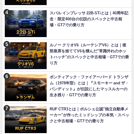
スバル インプレッサ 22B-STiとは｜40周年記
念・限定400台の伝説のスペックと中古相
場・GT7での乗り方
ルノー クリオV6（ルーテシアV6）とは｜後
部座席を捨ててV6を積んだ"常識外れのホッ
トハッチ"のスペックと中古相場・GT7での乗
り方
ポンティアック・ファイアーバード トランザ
ム（1978年型）とは｜『スモーキー and ザ・
バンディット』が伝説にしたマッスルカーの
生き残り・GT7での乗り方
RUF CTR3とは｜ポルシェ公認"独立自動車メ
ーカー"が作ったミッドシップの本気・スペッ
クと中古相場・GT7での乗り方