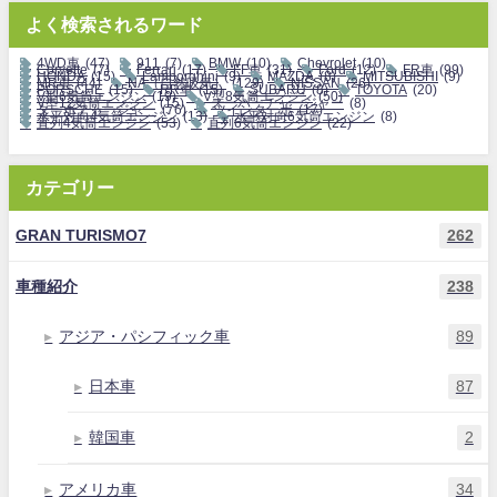
よく検索されるワード
4WD車
(47)
911
(7)
BMW
(10)
Chevrolet
(10)
Corvette
(7)
Ferrari
(17)
FF車
(31)
Ford
(12)
FR車
(99)
HONDA
(15)
Lamborghini
(9)
MAZDA
(8)
MITSUBISHI
(9)
MR車
(44)
NA（自然吸気）
(129)
NISSAN
(26)
PORSCHE
(15)
RR車
(15)
SUBARU
(8)
TOYOTA
(20)
V型6気筒エンジン
(19)
V型8気筒エンジン
(50)
V型12気筒エンジン
(15)
スーパーチャージャー
(8)
ターボチャージャー
(76)
ツインターボ
(17)
水平対向4気筒エンジン
(13)
水平対向6気筒エンジン
(8)
直列4気筒エンジン
(53)
直列6気筒エンジン
(22)
カテゴリー
GRAN TURISMO7
262
車種紹介
238
アジア・パシフィック車
89
日本車
87
韓国車
2
アメリカ車
34