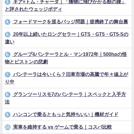
ギア×トム・チャーダ｜「獲物に飛びかかる獣の腰」
3.
と評されたウェッジボディ
フォードマークを巡るバッジ問題｜提携終了の舞台裏
4.
20年以上続いたロングセラー｜GTS・GT5・GT5-Sの
5.
違い
グループ4パンテーラとル・マン1972年｜500hpの怪
6.
物とピストンの悲劇
パンテーラは今いくら？旧車市場の高騰で年々値上が
7.
り中
グランツーリスモ7のパンテーラ｜スペックと入手方
8.
法
ハンコンで乗るともっと気持ちいい｜機材ガイド
9.
実車を維持する vs ゲームで乗る｜コスパ比較
10.