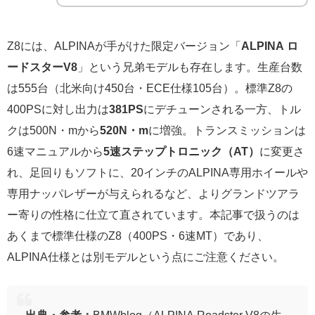
Z8には、ALPINAが手がけた限定バージョン「
ALPINA ロ
ードスターV8
」という兄弟モデルも存在します。生産台数
は555台（北米向け450台・ECE仕様105台）。標準Z8の
400PSに対し出力は
381PS
にデチューンされる一方、トル
クは500N・mから
520N・m
に増強。トランスミッションは
6速マニュアルから
5速ステップトロニック（AT）
に変更さ
れ、足回りもソフトに、20インチのALPINA専用ホイールや
専用ナッパレザーが与えられるなど、よりグランドツアラ
ー寄りの性格に仕立て直されています。本記事で扱うのは
あくまで標準仕様のZ8（400PS・6速MT）であり、
ALPINA仕様とは別モデルという点にご注意ください。