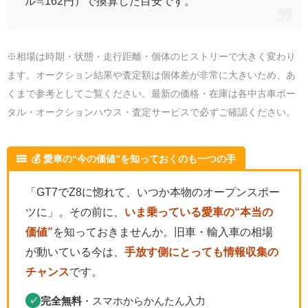
ル≒162円）で換算した目安です。
※相場は時期・状態・走行距離・個体のヒストリーで大きく変わり
ます。オークション結果や査定額は個体差が非常に大きいため、あ
くまで参考としてご覧ください。最新の価格・在庫は各中古車ポー
タル・オークションハウス・査定サービスで必ずご確認ください。
💰 愛車の“今の価値”を知っておくのも一つの手
「GT7でZ8に惚れて、いつか本物のオープンスポー
ツに」。その前に、
いま乗っている愛車の“本当の
価値”
を知っておきませんか。旧車・輸入車の相場
が動いている今は、
手放す側にとっても情報収集の
チャンス
です。
完全無料
・スマホからかんたん入力
✓