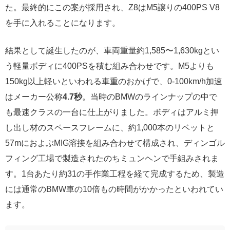
た。最終的にこの案が採用され、Z8はM5譲りの400PS V8
を手に入れることになります。
結果として誕生したのが、車両重量約1,585〜1,630kgとい
う軽量ボディに400PSを積む組み合わせです。M5よりも
150kg以上軽いといわれる車重のおかげで、0-100km/h加速
はメーカー公称
4.7秒
。当時のBMWのラインナップの中で
も最速クラスの一台に仕上がりました。ボディはアルミ押
し出し材のスペースフレームに、約1,000本のリベットと
57mにおよぶMIG溶接を組み合わせて構成され、ディンゴル
フィング工場で製造されたのちミュンヘンで手組みされま
す。1台あたり約31の手作業工程を経て完成するため、製造
には通常のBMW車の10倍もの時間がかかったといわれてい
ます。