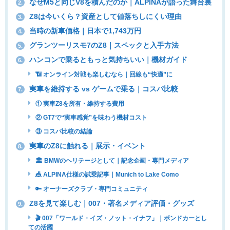
なぜM5と同じV8を積んだのか｜ALPINAが語った舞台裏
2.
Z8は今いくら？資産として値落ちしにくい理由
3.
当時の新車価格｜日本で1,743万円
4.
グランツーリスモ7のZ8｜スペックと入手方法
5.
ハンコンで乗るともっと気持ちいい｜機材ガイド
6.
📶 オンライン対戦も楽しむなら｜回線も“快適”に
実車を維持する vs ゲームで乗る｜コスパ比較
7.
① 実車Z8を所有・維持する費用
② GT7で“実車感覚”を味わう機材コスト
③ コスパ比較の結論
実車のZ8に触れる｜展示・イベント
8.
🏛 BMWのヘリテージとして｜記念企画・専門メディア
🎪 ALPINA仕様の試乗記事｜Munich to Lake Como
🔑 オーナーズクラブ・専門コミュニティ
Z8を見て楽しむ｜007・著名メディア評価・グッズ
9.
🎬 007「ワールド・イズ・ノット・イナフ」｜ボンドカーとし
ての活躍