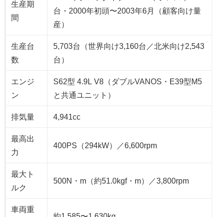
生産期
台・2000年初頭〜2003年6月（顧客向け量
間
産）
生産台
5,703台（世界向け3,160台／北米向け2,543
数
台）
エンジ
S62型 4.9L V8（ダブルVANOS・E39型M5
ン
と共通ユニット）
排気量
4,941cc
最高出
400PS（294kW）／6,600rpm
力
最大ト
500N・m（約51.0kgf・m）／3,800rpm
ルク
車両重
約1,585〜1,630kg