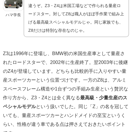
違うぞ。Z3・Z4は米国工場などで作られる量産ロ
ードスター。対してZ8は職人がほぼ手作業で組み上
ハマ学長
げる最高級スペシャルモデルじゃ。同じ家族でも、
Z8だけは特別な存在なのじゃ。
Z3は1996年に登場し、BMW初の米国生産車として量産さ
れたロードスターで、2002年に生産終了。翌2003年に後継
のZ4が登場しています。どちらも比較的手に入りやすい量
産スポーツカーという位置づけです。一方のZ8は、アルミ
スペースフレーム構造や1台ずつの手組み生産という贅沢な
作り方から、Z3・Z4とは全く異なる
最高級・少量生産のス
ペシャルモデル
という扱いでした。同じ「Z」の名を冠して
いても、量産スポーツカーとハンドメイドの至宝というく
らい、性格が違う車である点は押さえておきたいポイント