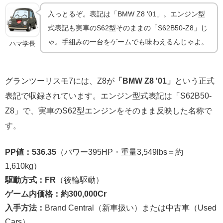
入っとるぞ。表記は「BMW Z8 '01」。エンジン型
式表記も実車のS62型そのままの「S62B50-Z8」じ
ゃ。手組みの一台をゲームでも味わえるんじゃよ。
ハマ学長
グランツーリスモ7には、Z8が
「BMW Z8 '01」
という正式
表記で収録されています。エンジン型式表記は「S62B50-
Z8」で、実車のS62型エンジンをそのまま反映した名称で
す。
PP値：536.35
（パワー395HP・重量3,549lbs＝約
1,610kg）
駆動方式：FR
（後輪駆動）
ゲーム内価格：約300,000Cr
入手方法：
Brand Central（新車扱い）または中古車（Used
Cars）