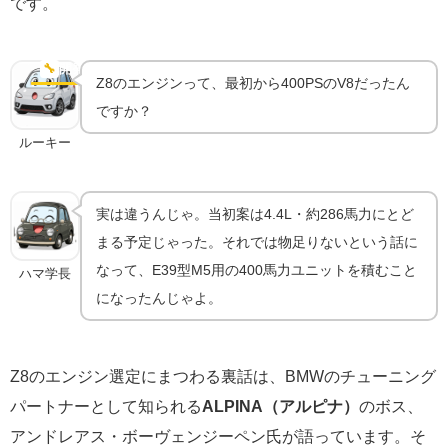
です。
なぜM5と同じV8を積んだのか｜ALPINAが語った舞
台裏
🔧
開発秘話
Z8のエンジンって、最初から400PSのV8だったん
ですか？
ルーキー
実は違うんじゃ。当初案は4.4L・約286馬力にとど
まる予定じゃった。それでは物足りないという話に
なって、E39型M5用の400馬力ユニットを積むこと
ハマ学長
になったんじゃよ。
Z8のエンジン選定にまつわる裏話は、BMWのチューニング
パートナーとして知られる
ALPINA（アルピナ）
のボス、
アンドレアス・ボーヴェンジーペン氏が語っています。そ