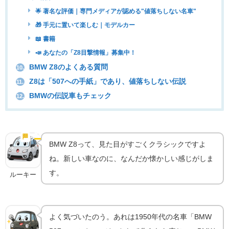
🌟 著名な評価｜専門メディアが認める"値落ちしない名車"
🎁 手元に置いて楽しむ｜モデルカー
📖 書籍
📣 あなたの「Z8目撃情報」募集中！
BMW Z8のよくある質問
10.
Z8は「507への手紙」であり、値落ちしない伝説
11.
BMWの伝説車もチェック
12.
507への手紙｜BMW Z8はなぜ生まれたのか
🏁
実車の魅力
BMW Z8って、見た目がすごくクラシックですよ
ね。新しい車なのに、なんだか懐かしい感じがしま
す。
ルーキー
よく気づいたのう。あれは1950年代の名車「BMW