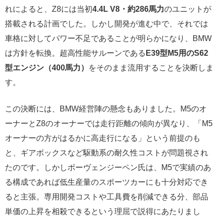
れによると、Z8には当初
4.4L V8・約286馬力
のユニットが
搭載される計画でした。しかし開発が進む中で、それでは
車格に対してパワー不足であることが明らかになり、BMW
は方針を転換。超高性能サルーンである
E39型M5用のS62
型エンジン（400馬力）
をそのまま流用することを決断しま
す。
この決断には、BMW経営陣の懸念もありました。M5のオ
ーナーとZ8のオーナーでは走行距離の傾向が異なり、「M5
オーナーの方がはるかに高走行になる」という前提のも
と、ギアボックスなど駆動系の耐久性コストが問題視され
たのです。しかしボーヴェンジーペン氏は、M5で実績のあ
る構成であれば低生産量のスポーツカーにも十分対応でき
ると主張。専用開発コストや工具費を削減できる分、部品
単価の上昇を相殺できるという理屈で説得にあたりまし