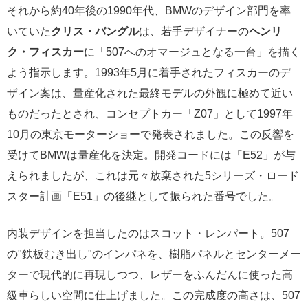
それから約40年後の1990年代、BMWのデザイン部門を率
いていた
クリス・バングル
は、若手デザイナーの
ヘンリ
ク・フィスカー
に「507へのオマージュとなる一台」を描く
よう指示します。1993年5月に着手されたフィスカーのデ
ザイン案は、量産化された最終モデルの外観に極めて近い
ものだったとされ、コンセプトカー「Z07」として1997年
10月の東京モーターショーで発表されました。この反響を
受けてBMWは量産化を決定。開発コードには「E52」が与
えられましたが、これは元々放棄された5シリーズ・ロード
スター計画「E51」の後継として振られた番号でした。
内装デザインを担当したのはスコット・レンパート。507
の"鉄板むき出し"のインパネを、樹脂パネルとセンターメー
ターで現代的に再現しつつ、レザーをふんだんに使った高
級車らしい空間に仕上げました。この完成度の高さは、507