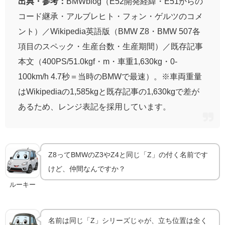
出典・参考：
BMWblog（E52開発経緯・E51からの
コード継承・アルブレヒト・フォン・ゲルツのコメ
ント）／Wikipedia英語版（BMW Z8・BMW 507各
項目のスペック・生産台数・生産期間）／既存記事
本文（400PS/51.0kgf・m・車重1,630kg・0-
100km/h 4.7秒＝当時のBMWで最速）。※車両重量
はWikipediaの1,585kgと既存記事の1,630kgで差が
あるため、レンジ表記を採用しています。
Z8ってBMWのZ3やZ4と同じ「Z」の付く名前です
けど、仲間なんですか？
ルーキー
名前は同じ「Z」シリーズじゃが、立ち位置は全く