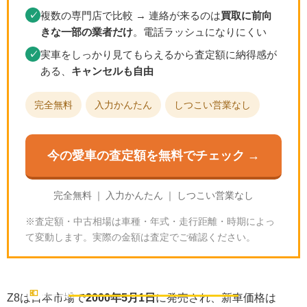
複数の専門店で比較 → 連絡が来るのは
買取に前向
✓
きな一部の業者だけ
。電話ラッシュになりにくい
実車をしっかり見てもらえるから査定額に納得感が
✓
ある、
キャンセルも自由
完全無料
入力かんたん
しつこい営業なし
今の愛車の査定額を無料でチェック →
完全無料 ｜ 入力かんたん ｜ しつこい営業なし
※査定額・中古相場は車種・年式・走行距離・時期によっ
て変動します。実際の金額は査定でご確認ください。
当時の新車価格｜日本で1,743万円
💶
新車価格
Z8は日本市場で
2000年5月1日
に発売され、新車価格は