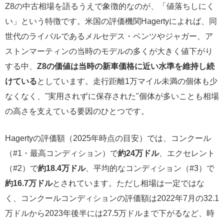
Z8の中古相場を語るうえで象徴的なのが、「値落ちしにく
い」という特徴です。米国の評価機関Hagertyによれば、同
世代のライバルであるメルセデス・ベンツやジャガー、ア
ストンマーティンの当時のモデルの多くが大きく値下がり
する中、
Z8の価値は当時の新車価格に近い水準を維持し続
けている
としています。走行距離1万マイル未満の個体も少
なくなく、"実用されずに保存された"個体が多いことも相場
の高さを支えている要因のひとつです。
Hagertyの評価額（2025年時点の目安）では、コンクール
（#1・最高コンディション）で
約24万ドル
、エクセレント
（#2）で
約18.4万ドル
、平均的なコンディション（#3）で
約16.7万ドル
とされています。ただし相場は一定ではな
く、コンクールコンディションの評価額は2022年7月の32.1
万ドルから2023年後半には27.5万ドルまで下がるなど、時