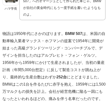
507」へのオマージュとして作られた車じゃ。BMW
が自社の黄金時代にもう一度手紙を書いたようなも
ハマ学長
のよ。
物語は1950年代にさかのぼります。
BMW 507
は、米国の自
動車輸入業者マックス・ホフマンの提案で1954年に開発が
始まった高級グランドツーリング・コンバーチブルで、デ
ザインを担当したのはアルブレヒト・フォン・ゲルツ。
1956年から1959年にかけて生産されましたが、当初の量産
計画（年間5,000台想定）に反して製造コストが跳ね上が
り、最終的な生産台数はわずか
252台
にとどまりました。
BMWはこの1台を作るたびに赤字を抱え、1959年には1,500
万マルクもの損失を計上。会社が経営危機に陥る一因にも
なったといわれるほどの、痛みを伴う名車だったのです。