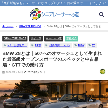
『免許返納後も』レーサーになれるブログ！ 〜昔の愛車でドライブしよう〜
ホーム
GRAN TURISMO7
BMW Z8とは｜507へのオマージュとして生まれ
た最高級オープンスポーツのスペックと中古相場・GT7での乗り方
GRAN TURISMO7
ドイツ車
ヨーロッパ車
車種紹介
NA（自然吸気）
FR車
V型8気筒エンジン
BMW
Z8
BMW Z8とは｜507へのオマージュとして生まれ
た最高級オープンスポーツのスペックと中古相
場・GT7での乗り方
2026年7月24日
2026年7月24日