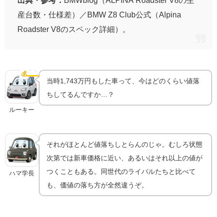
出典・参考：
BMWblog（ALPINA Roadster V8の生
産台数・仕様差）／BMW Z8 Club公式（Alpina
Roadster V8のスペック詳細）。
Z8は今いくら？資産として値落ちしにくい理由
💰
中古相場
当時1,743万円もした車って、今はどのくらい値落
ちしてるんですか…？
ルーキー
それがほとんど値落ちしとらんのじゃ。むしろ状態
次第では新車価格に近い、あるいはそれ以上の値が
つくこともある。同世代のライバルたちと比べて
ハマ学長
も、価値の落ち方が全然違うぞ。