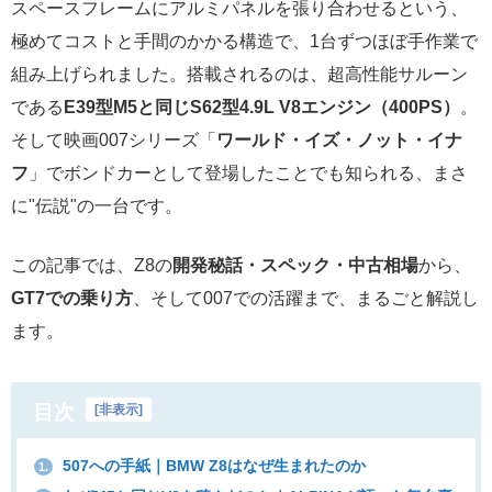
スペースフレームにアルミパネルを張り合わせるという、
極めてコストと手間のかかる構造で、1台ずつほぼ手作業で
組み上げられました。搭載されるのは、超高性能サルーン
である
E39型M5と同じS62型4.9L V8エンジン（400PS）
。
そして映画007シリーズ「
ワールド・イズ・ノット・イナ
フ
」でボンドカーとして登場したことでも知られる、まさ
に"伝説"の一台です。
この記事では、Z8の
開発秘話・スペック・中古相場
から、
GT7での乗り方
、そして007での活躍まで、まるごと解説し
ます。
目次
[
非表示
]
507への手紙｜BMW Z8はなぜ生まれたのか
1.