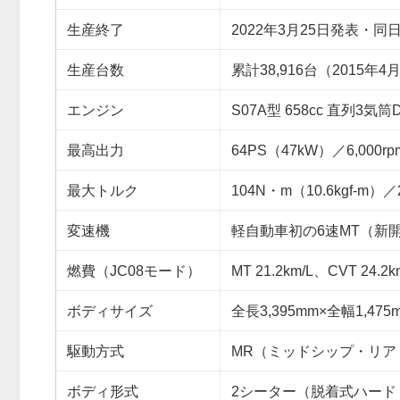
生産終了
2022年3月25日発表・
生産台数
累計38,916台（2015年4
エンジン
S07A型 658cc 直列
最高出力
64PS（47kW）／6,000rp
最大トルク
104N・m（10.6kgf-m）／2
変速機
軽自動車初の6速MT（新
燃費（JC08モード）
MT 21.2km/L、CVT 24.2k
ボディサイズ
全長3,395mm×全幅1,475
駆動方式
MR（ミッドシップ・リア
ボディ形式
2シーター（脱着式ハード