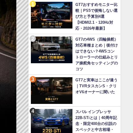
GT7おすすめモニター比
較｜PS5で後悔しない選
び方と予算別4選
【HDMI2.1・120Hz対
応・2026年最新】
GT7の4WS（四輪操舵）
対応車種まとめ｜後付け
はできない？4WSコン
トローラーの仕組みとリ
ア操舵角セッティングの
コツ
GT7と実車はここが違う
｜TVRタスカンS・クリ
オV6オーナーに聞いた
スバル インプレッサ
22B-STiとは｜40周年記
念・限定400台の伝説の
スペックと中古相場・