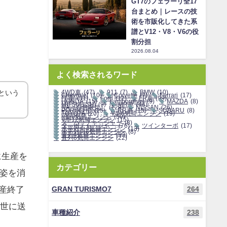
GT7のフェラーリ全17
台まとめ｜レースの技
術を市販化してきた系
譜とV12・V8・V6の役
割分担
2026.08.04
よく検索されるワード
という
4WD車
(47)
911
(7)
BMW
(10)
Chevrolet
(10)
Corvette
(7)
Ferrari
(17)
FF車
(31)
Ford
(12)
FR車
(99)
HONDA
(15)
Lamborghini
(9)
MAZDA
(8)
MITSUBISHI
(9)
MR車
(44)
NA（自然吸気）
(129)
NISSAN
(26)
PORSCHE
(15)
RR車
(15)
SUBARU
(8)
TOYOTA
(20)
V型6気筒エンジン
(19)
V型8気筒エンジン
(50)
V型12気筒エンジン
(15)
スーパーチャージャー
(8)
ターボチャージャー
(76)
ツインターボ
(17)
水平対向4気筒エンジン
(13)
水平対向6気筒エンジン
(8)
直列4気筒エンジン
(53)
直列6気筒エンジン
(22)
に生産を
カテゴリー
姿を消
産終了
GRAN TURISMO7
264
世に送
車種紹介
238