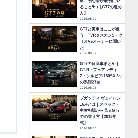
略｜初心者が最初にや
ること5つ【GT7の進め
方】
2026.08.09
GT7と実車はここが違
う｜TVRタスカンS・ク
リオV6オーナーに聞い
た
2026.08.09
GT7の日産車まとめ｜
GT-R・フェアレディ
Z・シルビア/180SX 3つ
の系譜23台
2026.08.08
ブガッティ ヴェイロン
16.4とは｜スペック・
中古相場から見るGT7
での乗り方【2013年
式】
2026.08.06