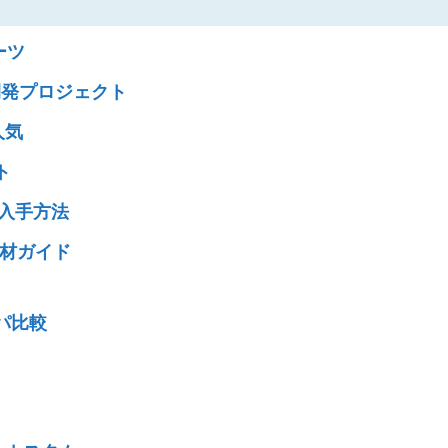
ーツ
開発プロジェクト
人気
ト
と入手方法
材ガイド
パ比較