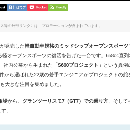
ost
はてブ
Pocket
Feedly
ビス等の外部リンクには、プロモーションが含まれています。
ダが発売した
軽自動車規格のミッドシップオープンスポーツ
る軽オープンスポーツの復活を告げた一台です。658cc直列
、社内公募から生まれた
「S660プロジェクト」
という異例
0件から選ばれた22歳の若手エンジニアがプロジェクトの舵
らも大きな注目を集めました。
相場
から、
グランツーリスモ7（GT7）での乗り方
、そして
ます。