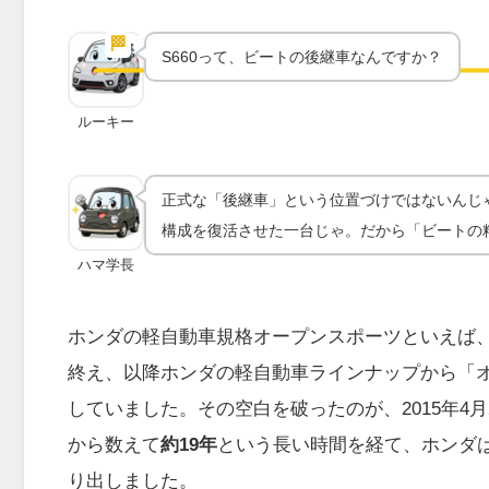
S660誕生｜19年ぶりの軽オー
ーツ
🏁
実車の魅力
S660って、ビートの後継車なんですか？
ルーキー
正式な「後継車」という位置づけではないんじ
構成を復活させた一台じゃ。だから「ビートの
ハマ学長
ホンダの軽自動車規格オープンスポーツといえば、1
終え、以降ホンダの軽自動車ラインナップから「
していました。その空白を破ったのが、2015年4
から数えて
約19年
という長い時間を経て、ホンダ
り出しました。