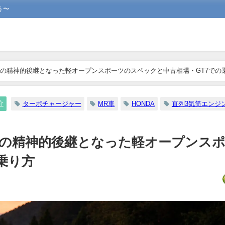
う〜
とは｜ビートの精神的後継となった軽オープンスポーツのスペックと中古相場・GT7での
介
ターボチャージャー
MR車
HONDA
直列3気筒エンジ
は｜ビートの精神的後継となった軽オープンス
乗り方