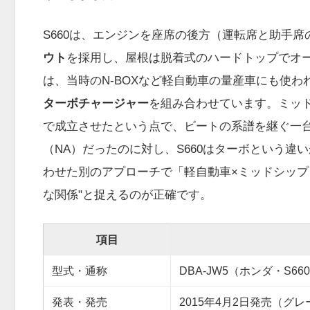
S660は、エンジンを座席の後方（運転席と助手
ウト
を採用し、屋根は脱着式のハードトップでオ
は、当時のN-BOXなど軽自動車の量産車にも使わ
ターボチャージャー
を組み合わせています。ミッ
で成立させたという点で、ビートの系譜を継ぐ一
（NA）だったのに対し、S660はターボという
わせた別のアプローチで「軽自動車×ミッドシップ
な関係"と捉えるのが正確です。
項目
型式・通称
DBA-JW5（ホンダ・S66
発表・発売
2015年4月2日発売（グ