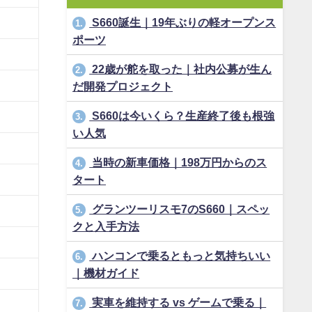
S660誕生｜19年ぶりの軽オープンス
1.
ポーツ
22歳が舵を取った｜社内公募が生ん
2.
だ開発プロジェクト
S660は今いくら？生産終了後も根強
3.
い人気
当時の新車価格｜198万円からのス
4.
タート
グランツーリスモ7のS660｜スペッ
5.
クと入手方法
ハンコンで乗るともっと気持ちいい
6.
｜機材ガイド
実車を維持する vs ゲームで乗る｜
7.