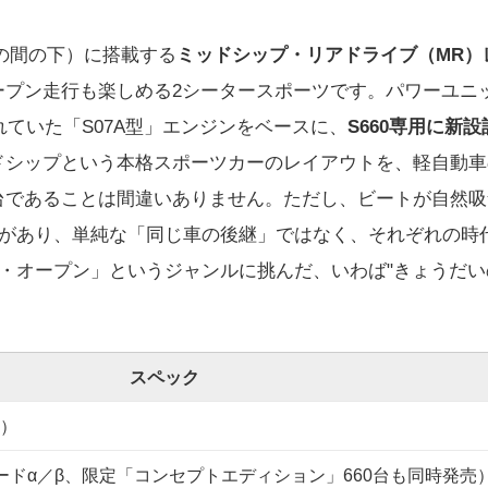
席の間の下）に搭載する
ミッドシップ・リアドライブ（MR）
ープン走行も楽しめる2シータースポーツです。パワーユニ
れていた「S07A型」エンジンをベースに、
S660専用に新
ドシップという本格スポーツカーのレイアウトを、軽自動車
台であることは間違いありません。ただし、ビートが自然吸
違いがあり、単純な「同じ車の後継」ではなく、それぞれの時
・オープン」というジャンルに挑んだ、いわば"きょうだい
スペック
0）
レードα／β、限定「コンセプトエディション」660台も同時発売