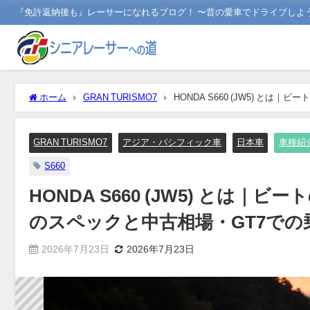
『免許返納後も』レーサーになれるブログ！ 〜昔の愛車でドライブしよ
ホーム
GRAN TURISMO7
HONDA S660 (JW5) 
GRAN TURISMO7
アジア・パシフィック車
日本車
車種紹
S660
HONDA S660 (JW5) と
のスペックと中古相場・GT7での
2026年7月23日
2026年7月23日