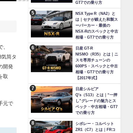
GT7での乗り方
NSX Type R（NA2）と
は｜セナが鍛えた和製ス
ーパーカー・最後の
NSX-Rのスペックと中古
相場・GT7での乗り方
で、
日産 GT-R
NISMO（R35）とは｜ニ
3気筒タ
スモ専用チューンの
の開発
600PS・スペックと中古
相場・GT7での乗り方
を取
【2017年式】
日産シルビア
Q's（S13）とは｜“一押
し”グレードの魅力とス
手元で
ペック・中古相場・GT7
での乗り方
シボレー・コルベット
ZR1（C7）とは｜FRコ