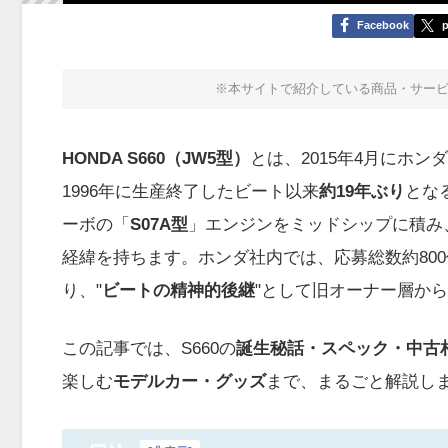
Facebook
p
※本サイトで紹介している商品・サー
HONDA S660（JW5型）
とは、2015年4月にホン
1996年に生産終了したビート以来
約19年ぶり
とな
ーボの「
S07A型
」エンジンをミッドシップに積み
経緯を持ちます。ホンダ社内では、応募総数約80
り、"
ビートの精神的後継
"として旧オーナー層か
この記事では、S660の
誕生秘話・スペック・中古
楽しむ
モデルカー・グッズ
まで、まるごと解説し