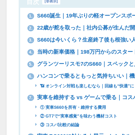
目次
[
非表示
]
S660誕生｜19年ぶりの軽オープンスポ
1.
22歳が舵を取った｜社内公募が生んだ
2.
S660は今いくら？生産終了後も根強い
3.
当時の新車価格｜198万円からのスター
4.
グランツーリスモ7のS660｜スペック
5.
ハンコンで乗るともっと気持ちいい｜機
6.
📶 オンライン対戦も楽しむなら｜回線も“快適”に
実車を維持する vs ゲームで乗る｜コス
7.
① 実車S660を所有・維持する費用
② GT7で“実車感覚”を味わう機材コスト
③ コスパ比較の結論