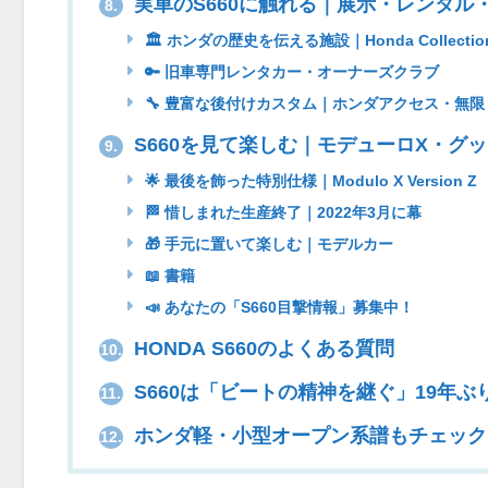
実車のS660に触れる｜展示・レンタル
8.
🏛 ホンダの歴史を伝える施設｜Honda Collection 
🔑 旧車専門レンタカー・オーナーズクラブ
🔧 豊富な後付けカスタム｜ホンダアクセス・無限
S660を見て楽しむ｜モデューロX・グ
9.
🌟 最後を飾った特別仕様｜Modulo X Version Z
🏁 惜しまれた生産終了｜2022年3月に幕
🎁 手元に置いて楽しむ｜モデルカー
📖 書籍
📣 あなたの「S660目撃情報」募集中！
HONDA S660のよくある質問
10.
S660は「ビートの精神を継ぐ」19年ぶ
11.
ホンダ軽・小型オープン系譜もチェック
12.