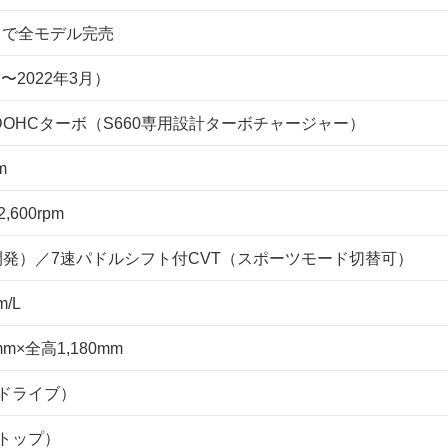
同日で全モデル完売
月〜2022年3月）
3気筒DOHCターボ（S660専用設計ターボチャージャー）
m
,600rpm
開発）／7速パドルシフト付CVT（スポーツモード切替可）
m/L
mm×全高1,180mm
ドライブ）
トップ）