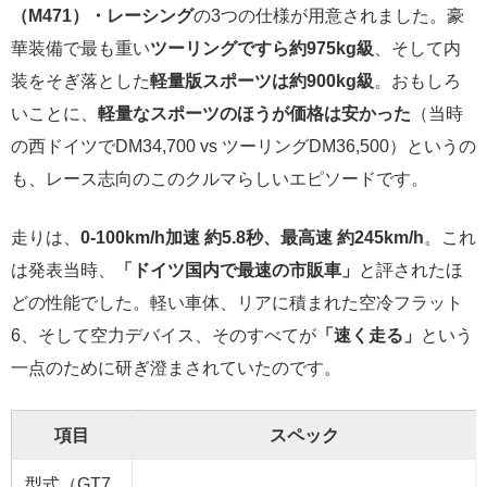
（M471）・レーシング
の3つの仕様が用意されました。豪
華装備で最も重い
ツーリングですら約975kg級
、そして内
装をそぎ落とした
軽量版スポーツは約900kg級
。おもしろ
いことに、
軽量なスポーツのほうが価格は安かった
（当時
の西ドイツでDM34,700 vs ツーリングDM36,500）というの
も、レース志向のこのクルマらしいエピソードです。
走りは、
0-100km/h加速 約5.8秒、最高速 約245km/h
。これ
は発表当時、
「ドイツ国内で最速の市販車」
と評されたほ
どの性能でした。軽い車体、リアに積まれた空冷フラット
6、そして空力デバイス、そのすべてが
「速く走る」
という
一点のために研ぎ澄まされていたのです。
項目
スペック
型式（GT7