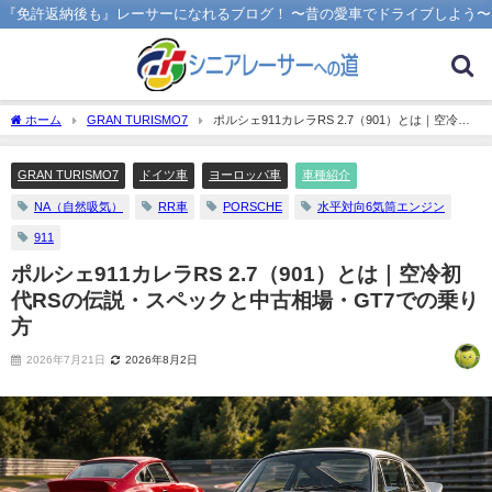
『免許返納後も』レーサーになれるブログ！ 〜昔の愛車でドライブしよう〜
ホーム
GRAN TURISMO7
ポルシェ911カレラRS 2.7（901）とは｜空冷初
代RSの伝説・スペックと中古相場・GT7での乗り方
GRAN TURISMO7
ドイツ車
ヨーロッパ車
車種紹介
NA（自然吸気）
RR車
PORSCHE
水平対向6気筒エンジン
911
ポルシェ911カレラRS 2.7（901）とは｜空冷初
代RSの伝説・スペックと中古相場・GT7での乗り
方
2026年7月21日
2026年8月2日