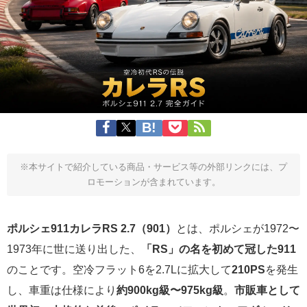
※本サイトで紹介している商品・サービス等の外部リンクには、プ
ロモーションが含まれています。
ポルシェ911カレラRS 2.7（901）
とは、ポルシェが1972〜
1973年に世に送り出した、
「RS」の名を初めて冠した911
のことです。空冷フラット6を2.7Lに拡大して
210PS
を発生
し、車重は仕様により
約900kg級〜975kg級
。
市販車として