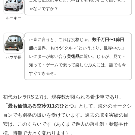
ゃないですか？
ルーキー
正直に言うと、これは別格じゃ。
数千万円〜1億円
超
の世界。もはや“クルマ”というより、世界中のコ
レクターが奪い合う
美術品
に近い。じゃが、見て・
ハマ学長
知って・ゲームで乗って楽しむぶんには、誰でも今
すぐできるぞ。
初代カレラRS 2.7は、現存数が限られる希少車であり、
「最も価値ある空冷911のひとつ」
として、海外のオークシ
ョンでも別格の扱いを受けています。過去の取引実績の目
安は、このくらいです（あくまで過去の落札例・状態や仕
様、時期で大きく変わります）。