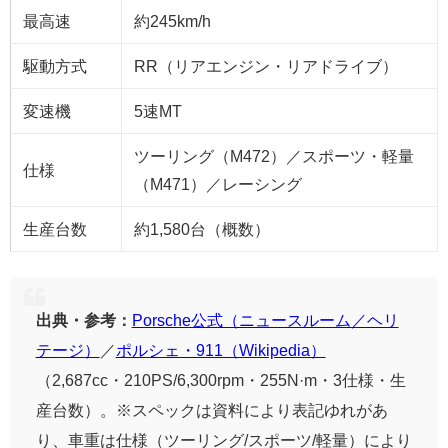
最高速
約245km/h
駆動方式
RR（リアエンジン・リアドライブ）
変速機
5速MT
ツーリング（M472）／スポーツ・軽量
仕様
（M471）／レーシング
生産台数
約1,580台（概数）
出典・参考：
Porsche公式（ニュースルーム／ヘリ
テージ）
／
ポルシェ・911（Wikipedia）
（2,687cc・210PS/6,300rpm・255N·m・3仕様・生
産台数）。※スペックは資料により表記ゆれがあ
り、車重は仕様（ツーリング/スポーツ/軽量）により