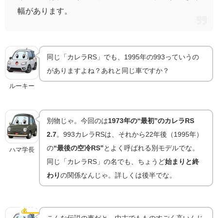
幅があります。
同じ「カレラRS」でも、1995年の993っていうの
がありますよね？あれと同じ車ですか？
ルーキー
別物じゃ。今回のは
1973年の“最初”のカレラRS
2.7
。993カレラRSは、それから22年後（1995年）
の
“最後の空冷RS”
とよく呼ばれる別モデルでな。
ハマ学長
同じ「カレラRS」の名でも、ちょうど
始まりと終
わり
の関係なんじゃ。詳しくは後半でな。
カレラRS 2.7は今いくら？“最も高い911”の相場
💰
中古相場
こんな伝説の車だと…中古でもものすごく高いんじ