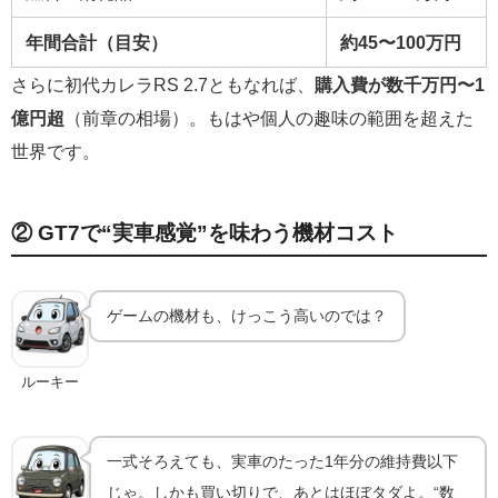
年間合計（目安）
約45〜100万円
さらに初代カレラRS 2.7ともなれば、
購入費が数千万円〜1
億円超
（前章の相場）。もはや個人の趣味の範囲を超えた
世界です。
② GT7で“実車感覚”を味わう機材コスト
ゲームの機材も、けっこう高いのでは？
ルーキー
一式そろえても、実車のたった1年分の維持費以下
じゃ。しかも買い切りで、あとはほぼタダよ。“数