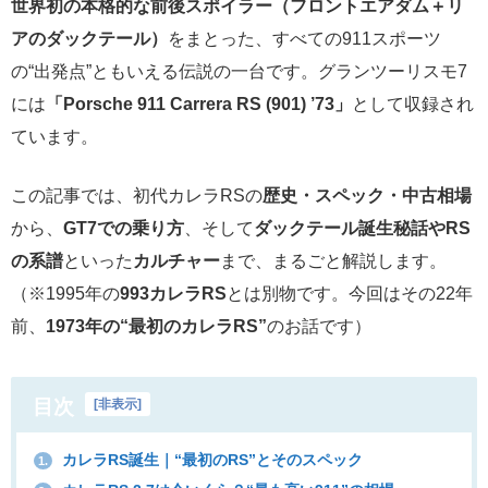
世界初の本格的な前後スポイラー（フロントエアダム＋リ
アのダックテール）
をまとった、すべての911スポーツ
の“出発点”ともいえる伝説の一台です。グランツーリスモ7
には
「Porsche 911 Carrera RS (901) ’73」
として収録され
ています。
この記事では、初代カレラRSの
歴史・スペック・中古相場
から、
GT7での乗り方
、そして
ダックテール誕生秘話やRS
の系譜
といった
カルチャー
まで、まるごと解説します。
（※1995年の
993カレラRS
とは別物です。今回はその22年
前、
1973年の“最初のカレラRS”
のお話です）
目次
[
非表示
]
カレラRS誕生｜“最初のRS”とそのスペック
1.