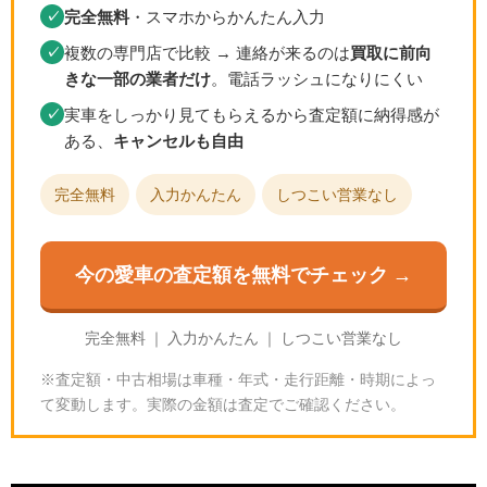
完全無料
・スマホからかんたん入力
✓
複数の専門店で比較 → 連絡が来るのは
買取に前向
✓
きな一部の業者だけ
。電話ラッシュになりにくい
実車をしっかり見てもらえるから査定額に納得感が
✓
ある、
キャンセルも自由
完全無料
入力かんたん
しつこい営業なし
今の愛車の査定額を無料でチェック →
完全無料 ｜ 入力かんたん ｜ しつこい営業なし
※査定額・中古相場は車種・年式・走行距離・時期によっ
て変動します。実際の金額は査定でご確認ください。
グランツーリスモ7のカレラRS｜入手と乗り方