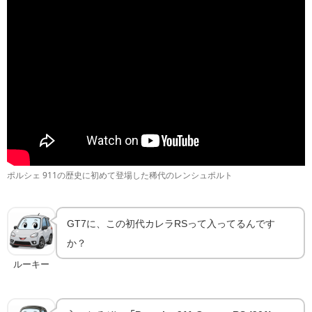
🎮
GT7の基本
ポルシェ 911の歴史に初めて登場した稀代のレンシュポルト
GT7に、この初代カレラRSって入ってるんです
か？
ルーキー