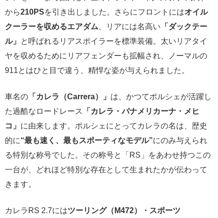
から
210PS
を引き出しました。さらにフロントには
オイル
クーラーを収めるエアダム
、リアには名高い
「ダックテー
ル」
と呼ばれるリアスポイラーを標準装備。太いリアタイ
ヤを収めるためにリアフェンダーも拡幅され、ノーマルの
911とはひと目で違う、精悍な姿が与えられました。
車名の
「カレラ（Carrera）」
は、かつてポルシェが活躍し
た過酷なロードレース
「カレラ・パナメリカーナ・メヒ
コ」
に由来します。ポルシェにとってカレラの名は、歴史
的に
“最も速く、最もスポーティなモデル”
にのみ与えられ
る特別な称号でした。その称号と「RS」をあわせ持つこの
一台が、どれほど特別な存在として生まれたかが伝わって
きます。
カレラRS 2.7には
ツーリング（M472）・スポーツ