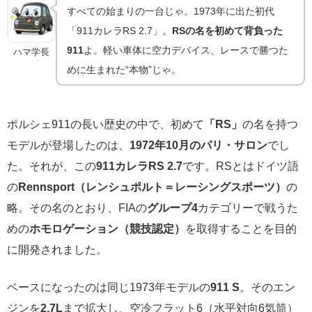
すべての始まりの一台じゃ。1973年に出た初代
「911カレラRS 2.7」。
RSの名を初めて背負った
911
よ。軽い車体に空力デバイス、レースで勝つた
ハマ学長
めに生まれた“本物”じゃ。
ポルシェ911の長い歴史の中で、初めて
「RS」
の名を持つ
モデルが登場したのは、
1972年10月のパリ・サロン
でし
た。それが、この
911カレラRS 2.7
です。RSとはドイツ語
の
Rennsport（レンシュポルト＝レーシングスポーツ）
の
略。その名のとおり、FIAの
グループ4
カテゴリーで戦うた
めの
ホモロゲーション（競技認定）
を取得することを目的
に開発されました。
ベースになったのは同じ1973年モデルの
911 S
。そのエン
ジンを
2.7L
まで拡大し、空冷フラット6（水平対向6気筒）