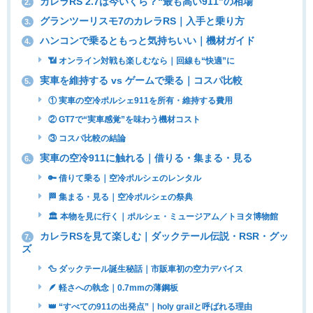
カレラRS 2.7は今いくら？“最も高い911”の相場
2.
グランツーリスモ7のカレラRS｜入手と乗り方
3.
ハンコンで乗るともっと気持ちいい｜機材ガイド
4.
📶 オンライン対戦も楽しむなら｜回線も“快適”に
実車を維持する vs ゲームで乗る｜コスパ比較
5.
① 実車の空冷ポルシェ911を所有・維持する費用
② GT7で“実車感覚”を味わう機材コスト
③ コスパ比較の結論
実車の空冷911に触れる｜借りる・集まる・見る
6.
🔑 借りて乗る｜空冷ポルシェのレンタル
🏁 集まる・見る｜空冷ポルシェの祭典
🏛 本物を見に行く｜ポルシェ・ミュージアム／トヨタ博物館
カレラRSを見て楽しむ｜ダックテール伝説・RSR・グッ
7.
ズ
🦆 ダックテール誕生秘話｜市販車初の空力デバイス
🪶 軽さへの執念｜0.7mmの薄鋼板
👑 “すべての911の出発点”｜holy grailと呼ばれる理由