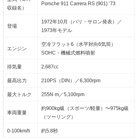
Porsche 911 Carrera RS (901) ’73
収録名）
1972年10月（パリ・サロン発表）／
登場
1973年モデル
空冷フラット6（水平対向6気筒）
エンジン
SOHC・機械式燃料噴射
排気量
2,687cc
最高出力
210PS（DIN）／6,300rpm
最大トルク
255N·m／5,100rpm
約900kg級（スポーツ/軽量）〜975kg級
車両重量
（ツーリング）
0-100km/h
約5.8秒