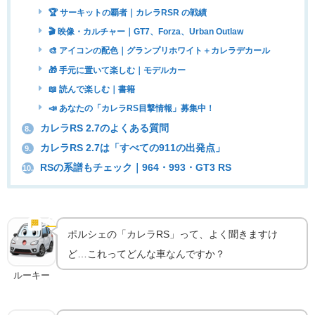
🏆 サーキットの覇者｜カレラRSR の戦績
🎬 映像・カルチャー｜GT7、Forza、Urban Outlaw
🎨 アイコンの配色｜グランプリホワイト＋カレラデカール
🎁 手元に置いて楽しむ｜モデルカー
📖 読んで楽しむ｜書籍
📣 あなたの「カレラRS目撃情報」募集中！
カレラRS 2.7のよくある質問
8.
カレラRS 2.7は「すべての911の出発点」
9.
RSの系譜もチェック｜964・993・GT3 RS
10.
カレラRS誕生｜“最初のRS”とそのスペック
🏁
実車の魅力
ポルシェの「カレラRS」って、よく聞きますけ
ど…これってどんな車なんですか？
ルーキー