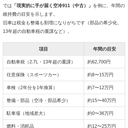
では
「現実的に手が届く空冷911（中古）」
を例に、年間の
維持費の目安を示します。
旧車は税金も整備も割増になりがちです（部品の希少化、
13年超の自動車税の重課など）。
項目
年間の目安
自動車税（2.7L・13年超の重課）
約62,700円
任意保険（スポーツカー）
約8〜15万円
車検（2年分を1年換算）
約7〜12万円
整備・部品（空冷・部品希少）
約15〜40万円
駐車場（地域差大）
約0〜36万円
燃料・消耗品
約12〜25万円