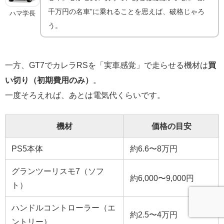
千万円の名車”に乗れることを思えば、破格じゃろ
ハマ学長
う。
一方、GT7でカレラRSを「実車感覚」で走らせる機材は
買
い切り（初期費用のみ）
。
一度そろえれば、あとは電気代くらいです。
機材
価格の目安
PS5本体
約6.6〜8万円
グランツーリスモ7（ソフ
約6,000〜9,000円
ト）
ハンドルコントローラー（エ
約2.5〜4万円
ントリー）