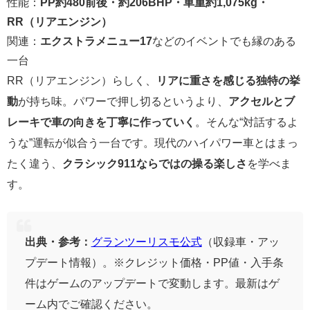
性能：
PP約480前後・約206BHP・車重約1,075kg・
RR（リアエンジン）
関連：
エクストラメニュー17
などのイベントでも縁のある
一台
RR（リアエンジン）らしく、
リアに重さを感じる独特の挙
動
が持ち味。パワーで押し切るというより、
アクセルとブ
レーキで車の向きを丁寧に作っていく
。そんな“対話するよ
うな”運転が似合う一台です。現代のハイパワー車とはまっ
たく違う、
クラシック911ならではの操る楽しさ
を学べま
す。
出典・参考：
グランツーリスモ公式
（収録車・アッ
プデート情報）。※クレジット価格・PP値・入手条
件はゲームのアップデートで変動します。最新はゲ
ーム内でご確認ください。