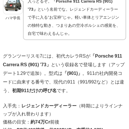
入っとるぞ。
「Porsche 911 Carrera RS (901)
’73」
という名前でな。レジェンドカーディーラー
で手に入る“お宝枠”じゃ。軽い車体とリアエンジン
ハマ学長
の独特な動き、つまりあの空冷ポルシェの感覚を、
自宅で味わえるんじゃ。
グランツーリスモ7には、初代カレラRSが
「Porsche 911
Carrera RS (901) ’73」
という収録名で登場します（アップ
デート1.29で追加）。型式は
「(901)」
。911の社内開発コ
ードに由来する番号で、現代の911（991/992など）とは違
う、
初期911だけの呼び名
です。
入手先：
レジェンドカーディーラー
（時期によりラインナ
ップが入れ替わります）
価格の目安：
約74万Cr
前後