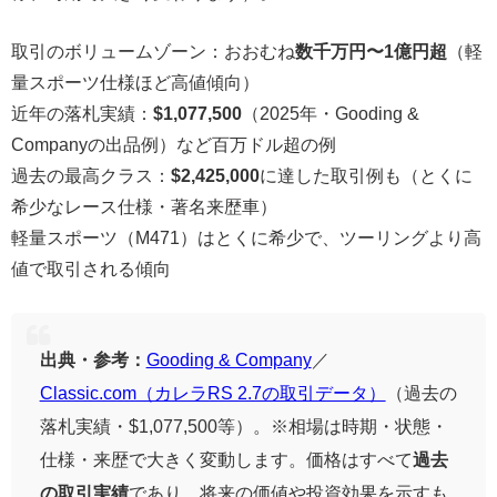
取引のボリュームゾーン：おおむね
数千万円〜1億円超
（軽
量スポーツ仕様ほど高値傾向）
近年の落札実績：
$1,077,500
（2025年・Gooding &
Companyの出品例）など百万ドル超の例
過去の最高クラス：
$2,425,000
に達した取引例も（とくに
希少なレース仕様・著名来歴車）
軽量スポーツ（M471）はとくに希少で、ツーリングより高
値で取引される傾向
出典・参考：
Gooding & Company
／
Classic.com（カレラRS 2.7の取引データ）
（過去の
落札実績・$1,077,500等）。※相場は時期・状態・
仕様・来歴で大きく変動します。価格はすべて
過去
の取引実績
であり、将来の価値や投資効果を示すも