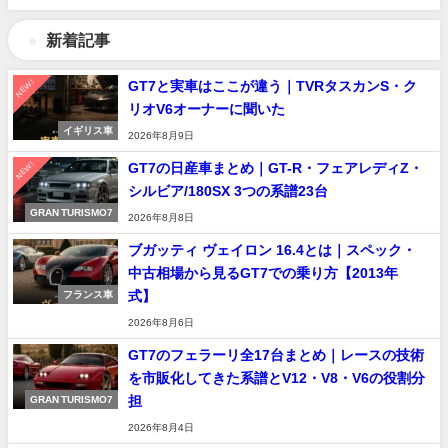
新着記事
NEW!
GT7と実車はここが違う｜TVRタスカンS・ク
リオV6オーナーに聞いた
イギリス車
2026年8月9日
NEW!
GT7の日産車まとめ｜GT-R・フェアレディZ・
シルビア/180SX 3つの系譜23台
GRAN TURISMO7
2026年8月8日
ブガッティ ヴェイロン 16.4とは｜スペック・
中古相場から見るGT7での乗り方【2013年
式】
フランス車
2026年8月6日
GT7のフェラーリ全17台まとめ｜レースの技術
を市販化してきた系譜とV12・V8・V6の役割分
担
GRAN TURISMO7
2026年8月4日