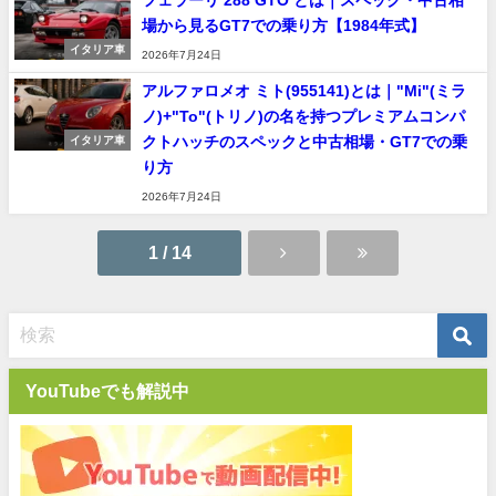
フェラーリ 288 GTO とは｜スペック・中古相
場から見るGT7での乗り方【1984年式】
イタリア車
2026年7月24日
アルファロメオ ミト(955141)とは｜"Mi"(ミラ
ノ)+"To"(トリノ)の名を持つプレミアムコンパ
クトハッチのスペックと中古相場・GT7での乗
イタリア車
り方
2026年7月24日
1 / 14
YouTubeでも解説中