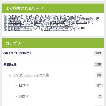
よく検索されるワード
4WD車
(47)
911
(7)
BMW
(10)
Chevrolet
(10)
Corvette
(7)
Ferrari
(17)
FF車
(31)
Ford
(12)
FR車
(99)
HONDA
(15)
Lamborghini
(9)
MAZDA
(8)
MITSUBISHI
(9)
MR車
(44)
NA（自然吸気）
(129)
NISSAN
(26)
PORSCHE
(15)
RR車
(15)
SUBARU
(8)
TOYOTA
(20)
V型6気筒エンジン
(19)
V型8気筒エンジン
(50)
V型12気筒エンジン
(15)
スーパーチャージャー
(8)
ターボチャージャー
(76)
ツインターボ
(17)
水平対向4気筒エンジン
(13)
水平対向6気筒エンジン
(8)
直列4気筒エンジン
(53)
直列6気筒エンジン
(22)
カテゴリー
GRAN TURISMO7
263
車種紹介
238
アジア・パシフィック車
89
日本車
87
韓国車
2