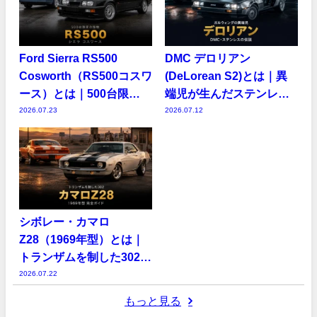
Ford Sierra RS500
DMC デロリアン
Cosworth（RS500コスワ
(DeLorean S2)とは｜異
ース）とは｜500台限
端児が生んだステンレス
定“怪物”の開発秘話・中
の異形スーパーカー・ス
2026.07.23
2026.07.12
古相場・GT7での乗り方
ペックと中古相場・GT7
での乗り方
シボレー・カマロ
Z28（1969年型）とは｜
トランザムを制した302の
秘密・スペックと中古相
2026.07.22
場・GT7での乗り方
もっと見る