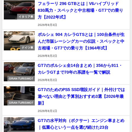
フェラーリ 296 GTBとは｜V6ハイブリッド
830馬力・スペックと中古相場・GT7での乗り
方【2022年式】
イタリア車
2026年8月3日
ポルシェ 904 カレラGTSとは｜100台条件が生
んだ市販レーシングカーの伝説・スペックと中
古相場・GT7での乗り方【1964年式】
ドイツ車
2026年8月2日
GT7のポルシェ全14台まとめ｜356から911・
カレラGTまで70年の系譜を一覧で解説
GRAN TURISMO7
2026年8月2日
GT7のためのPS5 SSD増設ガイド｜外付けでは
遊べない理由と予算別おすすめ3選【2026年最
新】
GRAN TURISMO7
2026年8月1日
GT7の水平対向（ボクサー）エンジン車まとめ
｜低重心という一点を選び続けた23台