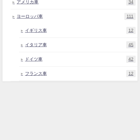
アメリカ車
34
ヨーロッパ車
111
イギリス車
12
イタリア車
45
ドイツ車
42
フランス車
12