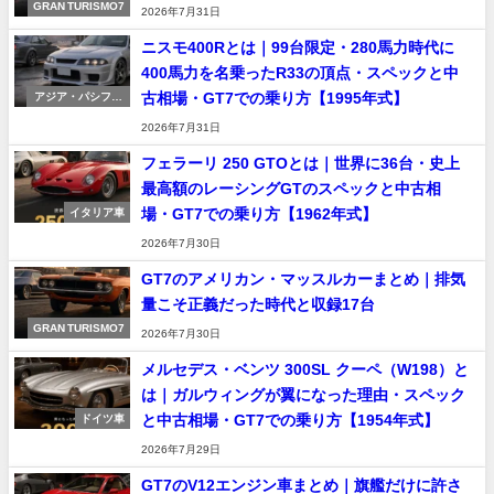
GRAN TURISMO7
2026年7月31日
ニスモ400Rとは｜99台限定・280馬力時代に
400馬力を名乗ったR33の頂点・スペックと中
古相場・GT7での乗り方【1995年式】
アジア・パシフィ
ック車
2026年7月31日
フェラーリ 250 GTOとは｜世界に36台・史上
最高額のレーシングGTのスペックと中古相
場・GT7での乗り方【1962年式】
イタリア車
2026年7月30日
GT7のアメリカン・マッスルカーまとめ｜排気
量こそ正義だった時代と収録17台
GRAN TURISMO7
2026年7月30日
メルセデス・ベンツ 300SL クーペ（W198）と
は｜ガルウィングが翼になった理由・スペック
と中古相場・GT7での乗り方【1954年式】
ドイツ車
2026年7月29日
GT7のV12エンジン車まとめ｜旗艦だけに許さ