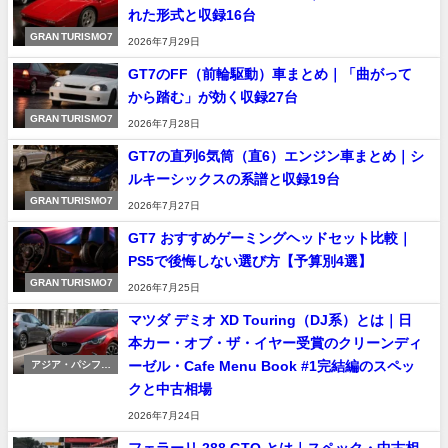
れた形式と収録16台
GRAN TURISMO7
2026年7月29日
GT7のFF（前輪駆動）車まとめ｜「曲がって
から踏む」が効く収録27台
GRAN TURISMO7
2026年7月28日
GT7の直列6気筒（直6）エンジン車まとめ｜シ
ルキーシックスの系譜と収録19台
GRAN TURISMO7
2026年7月27日
GT7 おすすめゲーミングヘッドセット比較｜
PS5で後悔しない選び方【予算別4選】
GRAN TURISMO7
2026年7月25日
マツダ デミオ XD Touring（DJ系）とは｜日
本カー・オブ・ザ・イヤー受賞のクリーンディ
ーゼル・Cafe Menu Book #1完結編のスペッ
アジア・パシフィ
ック車
クと中古相場
2026年7月24日